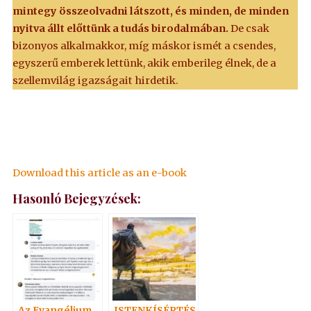
mintegy összeolvadni látszott, és minden, de minden
nyitva állt előttünk a tudás birodalmában.
De csak
bizonyos alkalmakkor, míg máskor ismét a csendes,
egyszerű emberek lettünk, akik emberileg élnek, de a
szellemvilág igazságait hirdetik.
Download this article as an e-book
Hasonló Bejegyzések:
Az Evangélium,
ISTENKÍSÉRTÉS