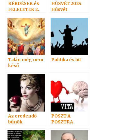
KÉRDÉSEK és
HÚSVÉT 2024
FELELETEK 2.
Húsvét
(20-
vasárnap
38)Hoffmann
professzor
Talán még nem
Politika és hit
késő
Az eredendő
POSZT A
bűnök
POSZTRA