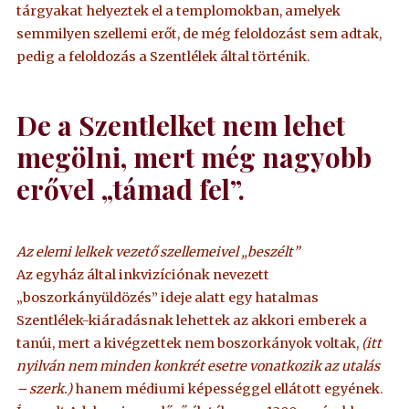
tárgyakat helyeztek el a templomokban, amelyek
semmilyen szellemi erőt, de még feloldozást sem adtak,
pedig a feloldozás a Szentlélek által történik.
De a Szentlelket nem lehet
megölni, mert még nagyobb
erővel „támad fel”.
Az elemi lelkek vezető szellemeivel „beszélt”
Az egyház által inkvizíciónak nevezett
„boszorkányüldözés” ideje alatt egy hatalmas
Szentlélek-kiáradásnak lehettek az akkori emberek a
tanúi, mert a kivégzettek nem boszorkányok voltak,
(itt
nyilván nem minden konkrét esetre vonatkozik az utalás
– szerk.)
hanem médiumi képességgel ellátott egyének.