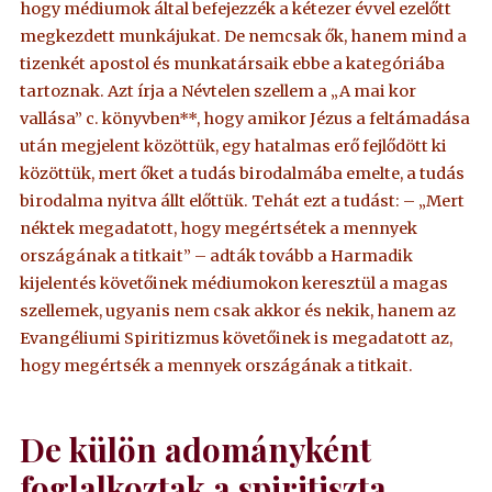
hogy médiumok által befejezzék a kétezer évvel ezelőtt
megkezdett munkájukat. De nemcsak ők, hanem mind a
tizenkét apostol és munkatársaik ebbe a kategóriába
tartoznak. Azt írja a Névtelen szellem a „A mai kor
vallása” c. könyvben**, hogy amikor Jézus a feltámadása
után megjelent közöttük, egy hatalmas erő fejlődött ki
közöttük, mert őket a tudás birodalmába emelte, a tudás
birodalma nyitva állt előttük. Tehát ezt a tudást: – „Mert
néktek megadatott, hogy megértsétek a mennyek
országának a titkait” – adták tovább a Harmadik
kijelentés követőinek médiumokon keresztül a magas
szellemek, ugyanis nem csak akkor és nekik, hanem az
Evangéliumi Spiritizmus követőinek is megadatott az,
hogy megértsék a mennyek országának a titkait.
De külön adományként
foglalkoztak a spiritiszta