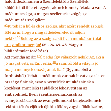
halottidéző, hanem a Szentlélektől, a Szentlélek
küldötteitől ihletett egyén, akinek komoly feladata van. A
médium szolga, a magas szellemek szolgája, a
médiumitás szolgálat:
45
Ki tehát a hű és okos szolga, akit azért rendelt szolgái
fölé az úr, hogy a maga idejében eledelt adjon
46
nekik?
Boldog az a szolga, akit ilyen munkában talál
ura, amikor megjön!
(Mt. 24. 45.-46. Magyar
bibliatársulat fordítása)
37
Azt mondja az Úr:
Ő pedig így válaszolt nekik: Az, aki a
38
jó magot veti, az Emberfia,
a szántóföld a világ, a jó
mag a mennyek országának fiai,”
(Ugyanabból a
fordításból) Tehát a médiumok vannak hivatva, az Isten
országa fiainak, azaz a Szentlélek munkásainak a
közléseit, mint lelki táplálékot leközvetíteni az
embereknek. Ilyen Szentlélek-munkások az
evangélisták, akik az evangéliumukat befejezetlennek
tekintették és eljöttek újból a földre, vagyis földközelbe,