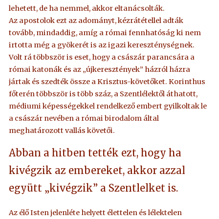
lehetett, de ha nemmel, akkor eltanácsolták.
Az apostolok ezt az adományt, kézrátétellel adták
tovább, mindaddig, amíg a római fennhatóság ki nem
irtotta még a gyökerét is az igazi kereszténységnek.
Volt rá többször is eset, hogy a császár parancsára a
római katonák és az „újkeresztények” házról házra
jártak és szedték össze a Krisztus-követőket. Korinthus
főterén többször is több száz, a Szentlélektől áthatott,
médiumi képességekkel rendelkező embert gyilkoltak le
a császár nevében a római birodalom által
meghatározott vallás követői.
Abban a hitben tették ezt, hogy ha
kivégzik az embereket, akkor azzal
együtt „kivégzik” a Szentlelket is.
Az élő Isten jelenléte helyett élettelen és lélektelen