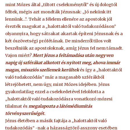
mint Mózes által „tiltott cselekménytől” és új dologtól
féltek, mégis azt mondták Jézusnak: „Jó nekünk itt
lennünk…”. Tehát a félelem ellenére az apostolok jól
érezték magukat a „halottaktól való tudakozódáson”
olyannyira, hogy sátrakat akartak építeni Jézusnak és a
két ószövetségi prófétának. De minderről tilos volt
beszélniük az apostoloknak, amíg Jézus fel nem támadt.
Vajon miért?
Mert Jézus a feltámadása után negyven
napig új szférákat alkotott és nyitott meg, ahova immár
magas, missziós szellemek kerültek
és így a „halottaktól
való tudakozódás” már a magasabb szférákból
létrejöhetett, nem úgy, mint Mózes idejében. Jézus
gyakorlatilag ezzel a cselekedetével feloldotta a
„halottaktól való tudakozódásra vonatkozó mózesi
tilalmat és
megalapozta a látómédiumitás
törvényszerűségét.
Jézus életében a másik fajtája a „halottaktól való
tudakozódás” -nak a házasságtörő asszony esetében