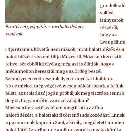
gondolkodó
vallási
irányzatok
Érintéssel gyógyítás – medialis delejes
részéről,
vonások
hogy az
Evangélium
i Spiritizmus követői nem mások, mint halottidézők és a
halottidézést viszont tiltja Mózes, ill. Mózesen keresztül
Jahve. Sőt ebből kifolyólag még azt is állítják, hogy a
médiumokon keresztül maga az ördög beszél.
Személyesen volt részünk ilyen irányú kritikákban.
No de mielőtt még végérvényesen pálcát törnek a fejünk
felett, az utolsó szó jogán próbáljuk meg tisztába tenni a
dolgot, hogy miről is van szó valójában?
Mózesen keresztül valóban megtiltotta az Úr a
halottidézést, a halottaktól történő tudakozódást. Ennek
a parancsnak kapcsán Saul, a király, megöletett minden
halottlátót Izraelben, de amikor szorult a nyaka körül a