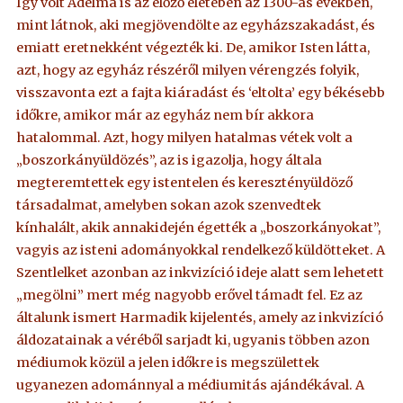
Így volt Adelma is az előző életében az 1300-as években,
mint látnok, aki megjövendölte az egyházszakadást, és
emiatt eretnekként végezték ki. De, amikor Isten látta,
azt, hogy az egyház részéről milyen vérengzés folyik,
visszavonta ezt a fajta kiáradást és ‘eltolta’ egy békésebb
időkre, amikor már az egyház nem bír akkora
hatalommal. Azt, hogy milyen hatalmas vétek volt a
„boszorkányüldözés”, az is igazolja, hogy általa
megteremtettek egy istentelen és keresztényüldöző
társadalmat, amelyben sokan azok szenvedtek
kínhalált, akik annakidején égették a „boszorkányokat”,
vagyis az isteni adományokkal rendelkező küldötteket. A
Szentlelket azonban az inkvizíció ideje alatt sem lehetett
„megölni” mert még nagyobb erővel támadt fel. Ez az
általunk ismert Harmadik kijelentés, amely az inkvizíció
áldozatainak a véréből sarjadt ki, ugyanis többen azon
médiumok közül a jelen időkre is megszülettek
ugyanezen adománnyal a médiumitás ajándékával. A