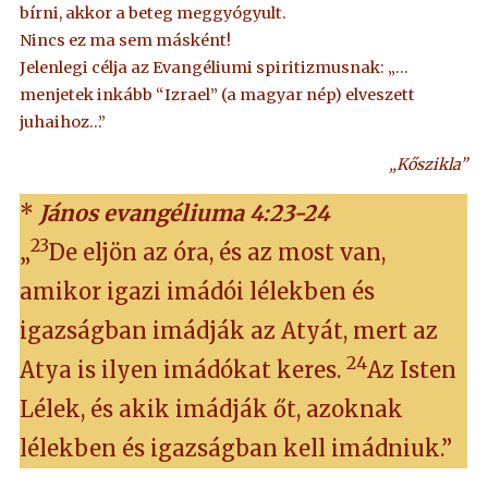
bírni, akkor a beteg meggyógyult.
Nincs ez ma sem másként!
Jelenlegi célja az Evangéliumi spiritizmusnak: „…
menjetek inkább “Izrael” (a magyar nép) elveszett
juhaihoz…”
„Kőszikla”
*
János evangéliuma 4:23-24
23
„
De eljön az óra, és az most van,
amikor igazi imádói lélekben és
igazságban imádják az Atyát, mert az
24
Atya is ilyen imádókat keres.
Az Isten
Lélek, és akik imádják őt, azoknak
lélekben és igazságban kell imádniuk.”