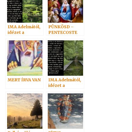
IMA Adelmától,
PÜNKÖSD –
idézet a
PENTECOSTE
Névtelen
Szellemtől 17.
MERT ÍRVA VAN
IMA Adelmától,
idézet a
Névtelen
Szellemtől 11.