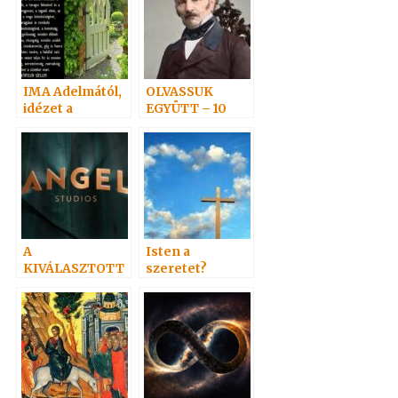
IMA Adelmától,
OLVASSUK
idézet a
EGYÜTT – 10
Névtelen
Szellemtől 8.
A
Isten a
KIVÁLASZTOTT
szeretet?
– FILMAJÁNLAT