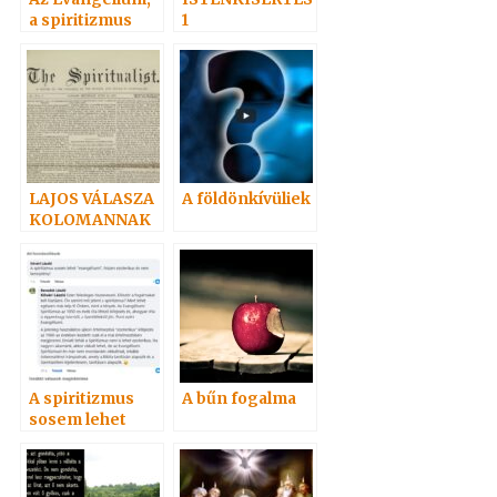
a spiritizmus
1
megvilágításába
n
LAJOS VÁLASZA
A földönkívüliek
KOLOMANNAK
A spiritizmus
A bűn fogalma
sosem lehet
„evangéliumi”?