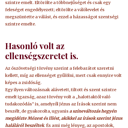
szintre emelt. Eltörölte a többnejűséget és csak egy
feleséget engedélyezett; eltörölte a válólevelet és
megszüntette a válást, és ezzel a házasságot szentségi
szintre emelte.
Hasonló volt az
ellenségszeretet is.
Az ószövetségi törvény szerint a felebarátot szeretni
kellett, míg az ellenséget gyűlölni, mert csak ennyire volt
képes a zsidóság.
Egy ilyen változásnak alávetett, tiltott és szent szintre
emelt igazság, azaz törvény volt a „halottaktól való
tudakozódás” is, amelyről Jézus az Írások szerint nem
beszélt, de gyakorolta, ugyanis
a színeváltozás hegyén
megidézte Mózest és Illést, akikkel az írások szerint Jézus
haláláról beszéltek
. És ami még lényeg, az apostolok,