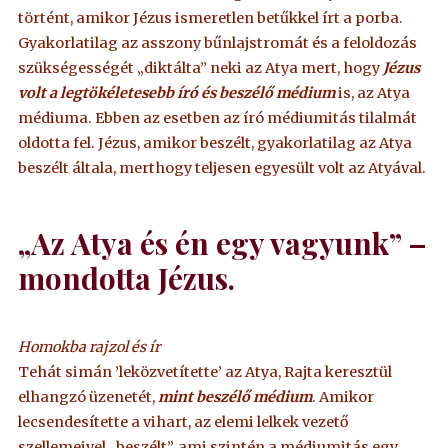
történt, amikor Jézus ismeretlen betűkkel írt a porba.
Gyakorlatilag az asszony bűnlajstromát és a feloldozás
szükségességét „diktálta” neki az Atya mert, hogy
Jézus
volt a legtökéletesebb író és beszélő médium
is, az Atya
médiuma. Ebben az esetben az író médiumitás tilalmát
oldotta fel. Jézus, amikor beszélt, gyakorlatilag az Atya
beszélt általa, merthogy teljesen egyesült volt az Atyával.
„Az Atya és én egy vagyunk” –
mondotta Jézus.
Homokba rajzol és ír
Tehát simán ’leközvetítette’ az Atya, Rajta keresztül
elhangzó üzenetét,
mint beszélő médium
. Amikor
lecsendesítette a vihart, az elemi lelkek vezető
szellemeivel „beszélt”, ami szintén a médiumitás egy