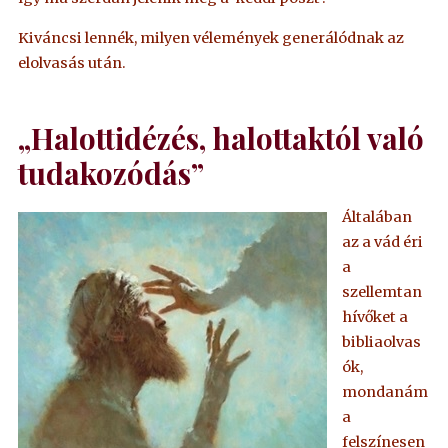
Kiváncsi lennék, milyen vélemények generálódnak az
elolvasás után.
„Halottidézés, halottaktól való
tudakozódás”
Általában
az a vád éri
a
szellemtan
hívőket a
bibliaolvas
ók,
mondanám
a
felszínesen