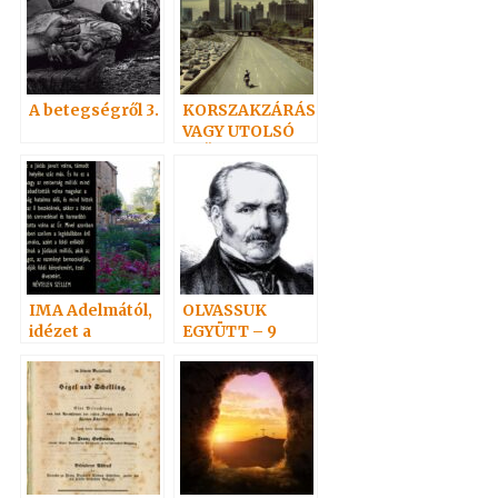
A betegségről 3.
KORSZAKZÁRÁS
VAGY UTOLSÓ
IDŐK? – poszt a
posztra
IMA Adelmától,
OLVASSUK
idézet a
EGYÜTT – 9
Névtelen
Szellemtől 20.