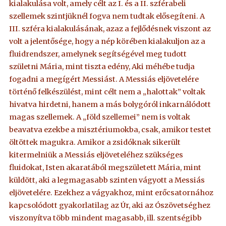
kialakulása volt, amely célt az I. és a II. szférabeli
szellemek szintjüknél fogva nem tudtak elősegíteni. A
III. szféra kialakulásának, azaz a fejlődésnek viszont az
volt a jelentősége, hogy a nép körében kialakuljon az a
fluidrendszer, amelynek segítségével meg tudott
születni Mária, mint tiszta edény, Aki méhébe tudja
fogadni a megígért Messiást. A Messiás eljövetelére
történő felkészülést, mint célt nem a „halottak” voltak
hivatva hirdetni, hanem a más bolygóról inkarnálódott
magas szellemek. A „föld szellemei” nem is voltak
beavatva ezekbe a misztériumokba, csak, amikor testet
öltöttek magukra. Amikor a zsidóknak sikerült
kitermelniük a Messiás eljöveteléhez szükséges
fluidokat, Isten akaratából megszületett Mária, mint
küldött, aki a legmagasabb szinten vágyott a Messiás
eljövetelére. Ezekhez a vágyakhoz, mint erőcsatornához
kapcsolódott gyakorlatilag az Úr, aki az Ószövetséghez
viszonyítva több mindent magasabb, ill. szentségibb