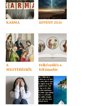
KARMA
ÁDVENT 2024
A
Felkészülés a
MEGTÉRÉSRŐL
feltámadás
ünnepére 1. –
Adai közlemény