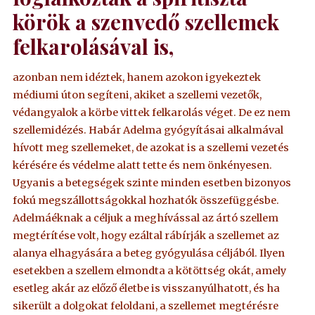
körök a szenvedő szellemek
felkarolásával is,
azonban nem idéztek, hanem azokon igyekeztek
médiumi úton segíteni, akiket a szellemi vezetők,
védangyalok a körbe vittek felkarolás véget. De ez nem
szellemidézés. Habár Adelma gyógyításai alkalmával
hívott meg szellemeket, de azokat is a szellemi vezetés
kérésére és védelme alatt tette és nem önkényesen.
Ugyanis a betegségek szinte minden esetben bizonyos
fokú megszállottságokkal hozhatók összefüggésbe.
Adelmáéknak a céljuk a meghívással az ártó szellem
megtérítése volt, hogy ezáltal rábírják a szellemet az
alanya elhagyására a beteg gyógyulása céljából. Ilyen
esetekben a szellem elmondta a kötöttség okát, amely
esetleg akár az előző életbe is visszanyúlhatott, és ha
sikerült a dolgokat feloldani, a szellemet megtérésre