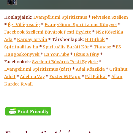
Honlapjaink:
Evangéliumi Spiritizmus
*
Névtelen Szellem
*
Égi Világosság
*
Evangéliumi Spiritizmus Könyvei
*
Facebook Szellemi Búvárok Pesti Egylete
*
NSz Kőszikla
Ada
*
Karsay István
* Társhonlapok:
Hittitkok
*
Spiritualitas.hu
*
Spirituális Baráti Kör
*
Tianasz
*
ES
Hangoskönyvek
*
ES
YouTube
*
Jézus a fény
*
Facebookok:
Szellemi Búvárok Pesti Egylete
*
Evangeliumi Spiritizmus (zárt)
*
Adai Kőszikla
*
Grünhut
Adolf
*
Adelma Vay
*
Eszter M Papp
*
Pál Pátkai
*
Allan
Kardec Rivail