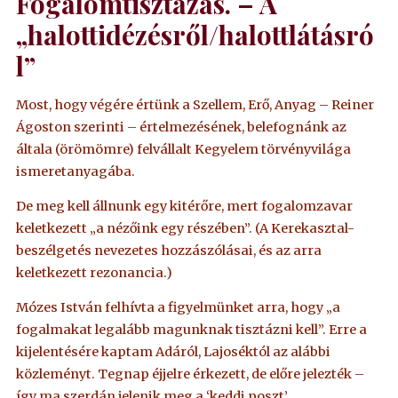
Fogalomtisztázás. – A
„halottidézésről/halottlátásró
l”
Most, hogy végére értünk a Szellem, Erő, Anyag – Reiner
Ágoston szerinti – értelmezésének, belefognánk az
általa (örömömre) felvállalt Kegyelem törvényvilága
ismeretanyagába.
De meg kell állnunk egy kitérőre, mert fogalomzavar
keletkezett „a nézőink egy részében”. (A Kerekasztal-
beszélgetés nevezetes hozzászólásai, és az arra
keletkezett rezonancia.)
Mózes István felhívta a figyelmünket arra, hogy „a
fogalmakat legalább magunknak tisztázni kell”. Erre a
kijelentésére kaptam Adáról, Lajoséktól az alábbi
közleményt. Tegnap éjjelre érkezett, de előre jelezték –
így ma szerdán jelenik meg a ‘keddi poszt’.