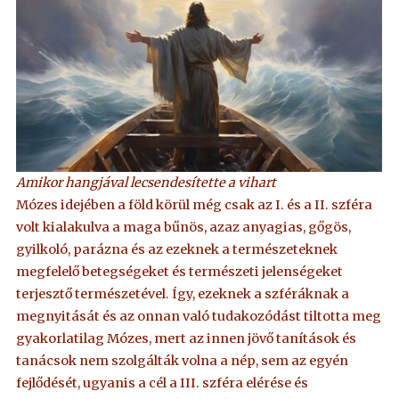
Amikor hangjával lecsendesítette a vihart
Mózes idejében a föld körül még csak az I. és a II. szféra
volt kialakulva a maga bűnös, azaz anyagias, gőgös,
gyilkoló, parázna és az ezeknek a természeteknek
megfelelő betegségeket és természeti jelenségeket
terjesztő természetével. Így, ezeknek a szféráknak a
megnyitását és az onnan való tudakozódást tiltotta meg
gyakorlatilag Mózes, mert az innen jövő tanítások és
tanácsok nem szolgálták volna a nép, sem az egyén
fejlődését, ugyanis a cél a III. szféra elérése és