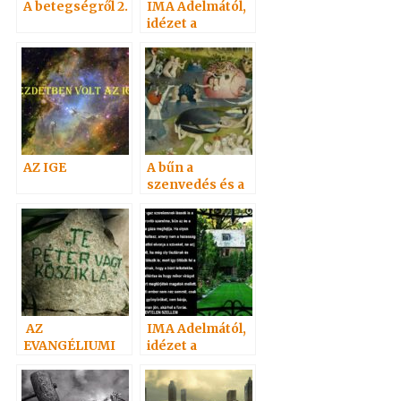
A betegségről 2.
IMA Adelmától,
idézet a
Névtelen
Szellemtől 16.
AZ IGE
A bűn a
szenvedés és a
halál
AZ
IMA Adelmától,
EVANGÉLIUMI
idézet a
SPIRITIZMUS
Névtelen
ÉRTÉKE
Szellemtől 4.