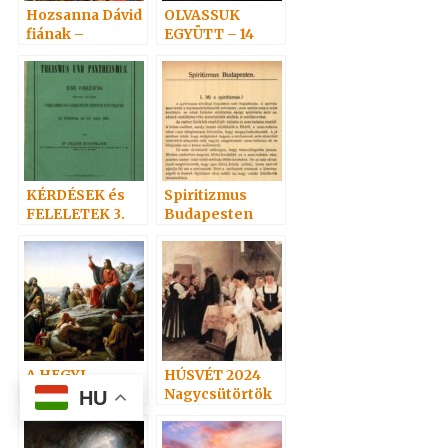
Hozsanna Dávid
OLVASSUK
fiának –
EGYÜTT – 14
Virágvasárnap
ADÁ-ról
KÉRDÉSEK és
Spiritizmus
FELELETEK 3.
Budapesten
(39-51)
Hoffmann
professzor
A HEGYI
HÚSVÉT 2024
BESZÉD
Nagycsütörtök
HU