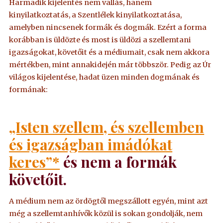
Harmadik kijelentés nem vallás, hanem
kinyilatkoztatás, a Szentlélek kinyilatkoztatása,
amelyben nincsenek formák és dogmák. Ezért a forma
korábban is üldözte és most is üldözi a szellemtani
igazságokat, követőit és a médiumait, csak nem akkora
mértékben, mint annakidején már többször. Pedig az Úr
világos kijelentése, hadat üzen minden dogmának és
formának:
„Isten szellem, és szellemben
és igazságban imádókat
keres”*
és nem a formák
követőit.
A médium nem az ördögtől megszállott egyén, mint azt
még a szellemtanhívők közül is sokan gondolják, nem