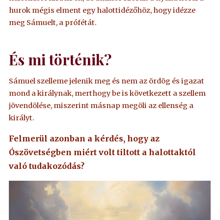
hurok mégis elment egy halottidézőhöz, hogy idézze
meg Sámuelt, a prófétát.
És mi történik?
Sámuel szelleme jelenik meg és nem az ördög és igazat
mond a királynak, merthogy be is következett a szellem
jövendölése, miszerint másnap megöli az ellenség a
királyt.
Felmerül azonban a kérdés, hogy az
Ószövetségben miért volt tiltott a halottaktól
való tudakozódás?