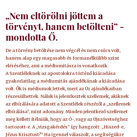
„Nem eltörölni jöttem a
törvényt, hanem betölteni” -
mondotta Ő.
De a törvény betöltése nem végcél és nem csúcs volt,
hanem alap egy magasabb és formanélkülibb szint
eléréséhez, ami a médiumitásra is vonatkozik.
A Szentléleknek az apostolokra történő kiáradása
gyakorlatilag a médiumitás ajándékának a kiáradása
volt. Ők is médiumok lettek, mert az Úr ajándékaiban
részesülhettek. Náluk is jelentkeztek szellemek, akiknek
az elbírálására adatott a Szentlélek részéről a „szellemek
elbírálása”, mint adomány. Minden jelentkező szellemet
meg kellett ítélniük, hogy az Ó-, vagy az Újszövetséghez
tartozott-e. A „vizsgakérdés” így hangzott: „Hiszed-e,
Jézus Krisztust?” Ha igennel válaszolt, a segítségükre