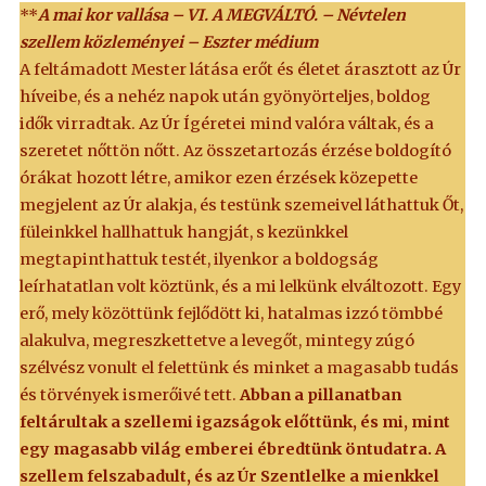
**
A mai kor vallása – VI. A MEGVÁLTÓ. – Névtelen
szellem közleményei – Eszter médium
A feltámadott Mester látása erőt és életet árasztott az Úr
híveibe, és a nehéz napok után gyönyörteljes, boldog
idők virradtak. Az Úr Ígéretei mind valóra váltak, és a
szeretet nőttön nőtt. Az összetartozás érzése boldogító
órákat hozott létre, amikor ezen érzések közepette
megjelent az Úr alakja, és testünk szemeivel láthattuk Őt,
füleinkkel hallhattuk hangját, s kezünkkel
megtapinthattuk testét, ilyenkor a boldogság
leírhatatlan volt köztünk, és a mi lelkünk elváltozott. Egy
erő, mely közöttünk fejlődött ki, hatalmas izzó tömbbé
alakulva, megreszkettetve a levegőt, mintegy zúgó
szélvész vonult el felettünk és minket a magasabb tudás
és törvények ismerőivé tett.
Abban a pillanatban
feltárultak a szellemi igazságok előttünk, és mi, mint
egy magasabb világ emberei ébredtünk öntudatra. A
szellem felszabadult, és az Úr Szentlelke a mienkkel