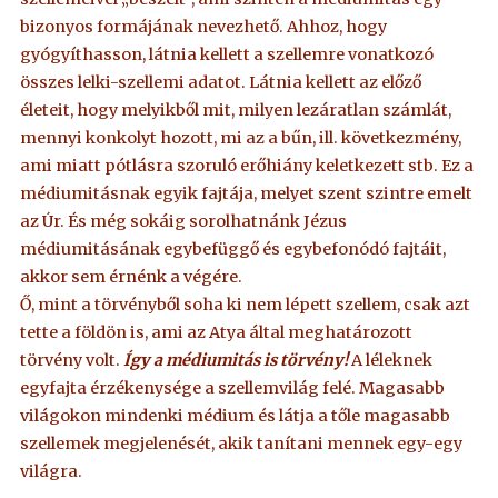
bizonyos formájának nevezhető. Ahhoz, hogy
gyógyíthasson, látnia kellett a szellemre vonatkozó
összes lelki-szellemi adatot. Látnia kellett az előző
életeit, hogy melyikből mit, milyen lezáratlan számlát,
mennyi konkolyt hozott, mi az a bűn, ill. következmény,
ami miatt pótlásra szoruló erőhiány keletkezett stb. Ez a
médiumitásnak egyik fajtája, melyet szent szintre emelt
az Úr. És még sokáig sorolhatnánk Jézus
médiumitásának egybefüggő és egybefonódó fajtáit,
akkor sem érnénk a végére.
Ő, mint a törvényből soha ki nem lépett szellem, csak azt
tette a földön is, ami az Atya által meghatározott
törvény volt.
Így a médiumitás is törvény!
A léleknek
egyfajta érzékenysége a szellemvilág felé. Magasabb
világokon mindenki médium és látja a tőle magasabb
szellemek megjelenését, akik tanítani mennek egy-egy
világra.