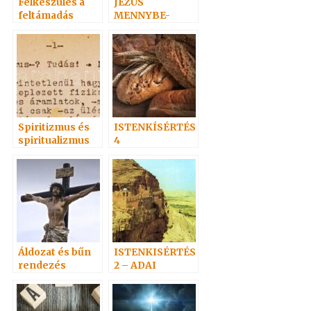
Felkészülés a
JÉZUS
feltámadás
MENNYBE-
ünnepére 2. –
MENETELE
Adai közlemény
Spiritizmus és
ISTENKÍSÉRTÉS
spiritualizmus
4
Áldozat és bűn
ISTENKISÉRTÉS
rendezés
2 – ADAI
gondolatok