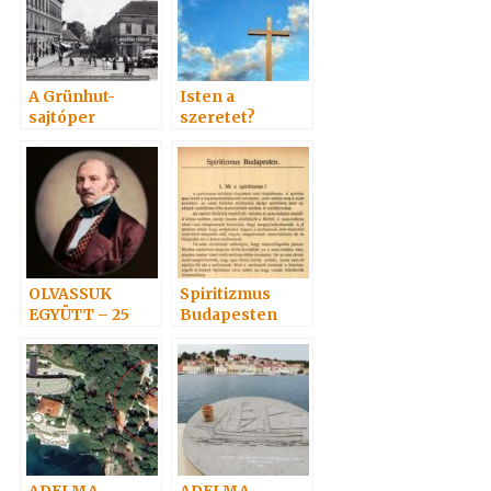
A Grünhut-
Isten a
sajtóper
szeretet?
OLVASSUK
Spiritizmus
EGYÜTT – 25
Budapesten
ADELMA
ADELMA