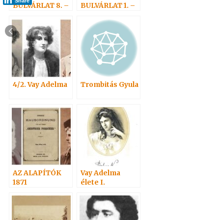
Share
BULVÁRLAT 8. –
BULVÁRLAT 1. –
Adelma
Médiummal
nevezetes
Corvinákra
rokonai 2
4/2. Vay Adelma
Trombitás Gyula
AZ ALAPÍTÓK
Vay Adelma
1871
élete I.