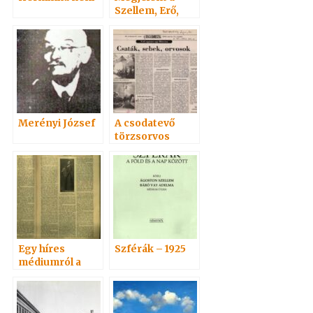
Szellem, Erő,
Anyag c alapmű
Merényi József
A csodatevő
törzsorvos
Egy híres
Szférák – 1925
médiumról a
Vasárnapi
újságban 1901