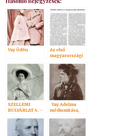
Hasonló Bejegyzések:
Vay Ödön
Az első
magyarországi
spiritiszta
egylet
SZELLEMI
Vay Adelma
BULVÁRLAT 4. –
médiumitása,
Adelma
könyvei
nevezetes
rokonai 3