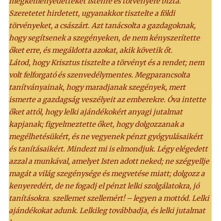
megkeményedetteket Istenre és törvényére bízta.
Szeretetet hirdetett, ugyanakkor tisztelte a földi
törvényeket, a császárt. Azt tanácsolta a gazdagoknak,
hogy segítsenek a szegényeken, de nem kényszerítette
őket erre, és megáldotta azokat, akik követik őt.
Látod, hogy Krisztus tisztelte a törvényt és a rendet; nem
volt felforgató és szenvedélymentes. Megparancsolta
tanítványainak, hogy maradjanak szegények, mert
ismerte a gazdagság veszélyeit az emberekre. Óva intette
őket attól, hogy lelki ajándékokért anyagi jutalmat
kapjanak; figyelmeztette őket, hogy dolgozzanak a
megélhetésükért, és ne vegyenek pénzt gyógyulásaikért
és tanításaikért. Mindezt mi is elmondjuk. Légy elégedett
azzal a munkával, amelyet Isten adott neked; ne szégyellje
magát a világ szegénysége és megvetése miatt; dolgozz a
kenyeredért, de ne fogadj el pénzt lelki szolgálatokra, jó
tanításokra. szellemet szellemért! – legyen a mottód. Lelki
ajándékokat adunk. Lelkileg továbbadja, és lelki jutalmat