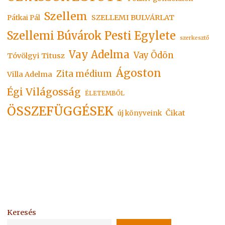
Szellem
SZELLEMI BULVÁRLAT
Pátkai Pál
Szellemi Búvárok Pesti Egylete
szerkesztő
Vay Adelma
Vay Ödön
Tóvölgyi Titusz
Ágoston
Zita médium
Villa Adelma
Égi Világosság
ÉLETEMBŐL
ÖSSZEFÜGGÉSEK
Čikat
új könyveink
Keresés