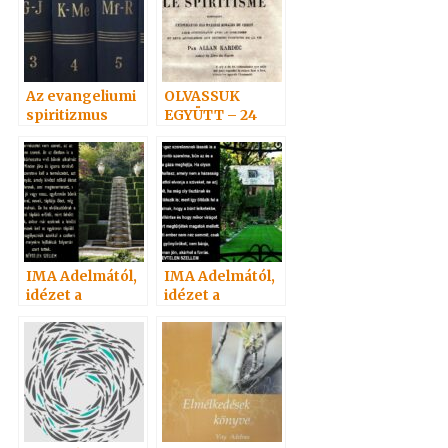
Az evangeliumi
OLVASSUK
spiritizmus
EGYÜTT – 24
értelmező
szótára
IMA Adelmától,
IMA Adelmától,
idézet a
idézet a
Névtelen
Névtelen
Szellemtől 27.
Szellemtől 4.