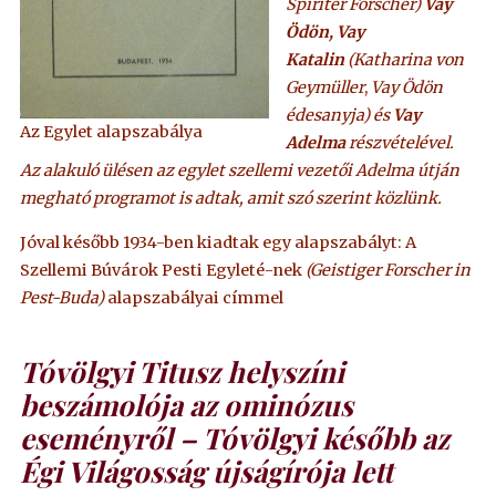
Spiriter Forscher)
Vay
Ödön, Vay
Katalin
(Katharina von
Geymüller
,
Vay Ödön
édesanyja) és
Vay
Az Egylet alapszabálya
Adelma
részvételével.
Az alakuló ülésen az egylet szellemi vezetői Adelma útján
megható programot is adtak, amit szó szerint közlünk.
Jóval később 1934-ben kiadtak egy alapszabályt: A
Szellemi Búvárok Pesti Egyleté-nek
(Geistiger Forscher in
Pest-Buda)
alapszabályai címmel
Tóvölgyi Titusz helyszíni
beszámolója az ominózus
eseményről – Tóvölgyi később az
Égi Világosság újságírója lett