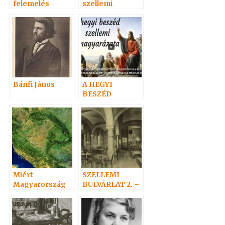
felemelés
szellemi
magyarázata-
Máté I. 1999
Bánfi János
A HEGYI
BESZÉD
SZELLEMI
MAGYARÁZATA
Miért
SZELLEMI
Magyarország
BULVÁRLAT 2. –
az Evangéliumi
Antal csapdája
Spiritizmus
Hazája?