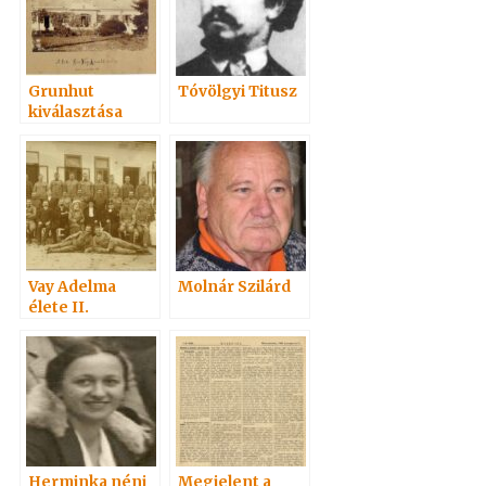
Grunhut
Tóvölgyi Titusz
kiválasztása
Vay Adelma
Molnár Szilárd
élete II.
Herminka néni
Megjelent a