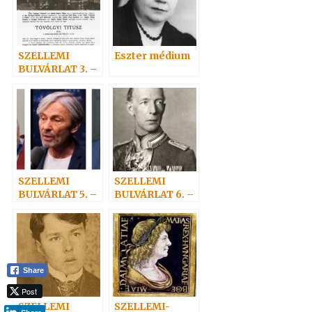
SZELLEMI
Eszter médium
BULVÁRLAT 3. –
SZELLEMEK
NAPTÁRA
SZELLEMI
SZELLEMI
BULVÁRLAT 5. –
BULVÁRLAT 6. –
MÁTRIX A
Adelma
TÚLVILÁG?
nevezetes
rokonai 1
Share
Post
SZELLEMI
SZELLEMI-