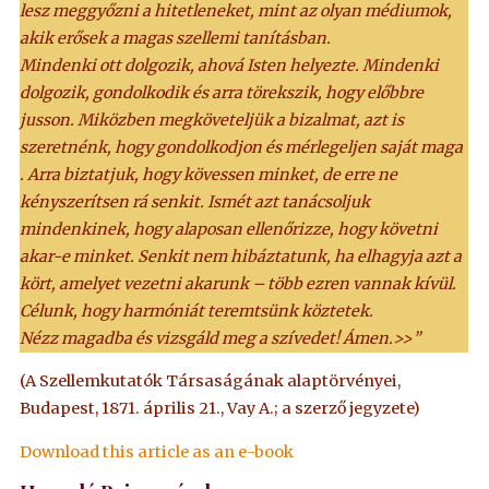
lesz meggyőzni a hitetleneket, mint az olyan médiumok,
akik erősek a magas szellemi tanításban.
Mindenki ott dolgozik, ahová Isten helyezte. Mindenki
dolgozik, gondolkodik és arra törekszik, hogy előbbre
jusson. Miközben megköveteljük a bizalmat, azt is
szeretnénk, hogy gondolkodjon és mérlegeljen saját maga
. Arra biztatjuk, hogy kövessen minket, de erre ne
kényszerítsen rá senkit. Ismét azt tanácsoljuk
mindenkinek, hogy alaposan ellenőrizze, hogy követni
akar-e minket. Senkit nem hibáztatunk, ha elhagyja azt a
kört, amelyet vezetni akarunk – több ezren vannak kívül.
Célunk, hogy harmóniát teremtsünk köztetek.
Nézz magadba és vizsgáld meg a szívedet! Ámen.>>”
(A Szellemkutatók Társaságának alaptörvényei,
Budapest, 1871. április 21., Vay A.; a szerző jegyzete)
Download this article as an e-book