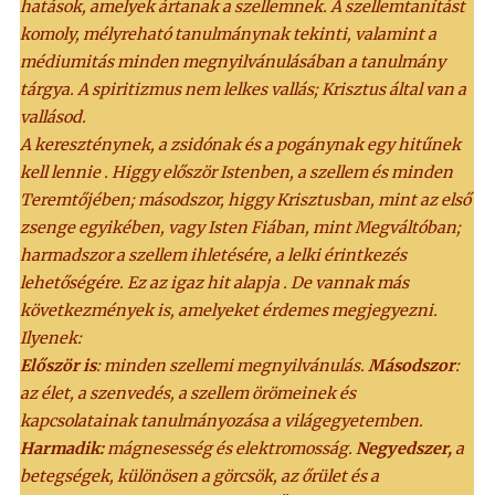
hatások, amelyek ártanak a szellemnek. A szellemtanítást
komoly, mélyreható tanulmánynak tekinti, valamint a
médiumitás minden megnyilvánulásában a tanulmány
tárgya. A spiritizmus nem lelkes vallás; Krisztus által van a
vallásod.
A kereszténynek, a zsidónak és a pogánynak egy hitűnek
kell lennie . Higgy először Istenben, a szellem és minden
Teremtőjében; másodszor, higgy Krisztusban, mint az első
zsenge egyikében, vagy Isten Fiában, mint Megváltóban;
harmadszor a szellem ihletésére, a lelki érintkezés
lehetőségére. Ez az igaz hit alapja . De vannak más
következmények is, amelyeket érdemes megjegyezni.
Ilyenek:
Először is
: minden szellemi megnyilvánulás.
Másodszor
:
az élet, a szenvedés, a szellem örömeinek és
kapcsolatainak tanulmányozása a világegyetemben.
Harmadik:
mágnesesség és elektromosság.
Negyedszer,
a
betegségek, különösen a görcsök, az őrület és a