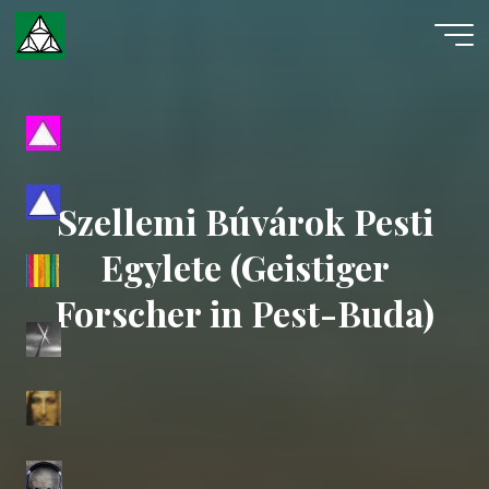
Skip
to
content
Evangéliumi
Spiritizmus
Szellemi Búvárok Pesti
Egylete (Geistiger
Forscher in Pest-Buda)