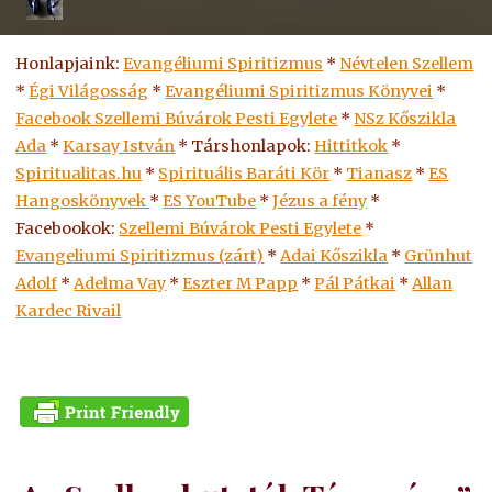
Honlapjaink:
Evangéliumi Spiritizmus
*
Névtelen Szellem
*
Égi Világosság
*
Evangéliumi Spiritizmus Könyvei
*
Facebook Szellemi Búvárok Pesti Egylete
*
NSz Kőszikla
Ada
*
Karsay István
* Társhonlapok:
Hittitkok
*
Spiritualitas.hu
*
Spirituális Baráti Kör
*
Tianasz
*
ES
Hangoskönyvek
*
ES
YouTube
*
Jézus a fény
*
Facebookok:
Szellemi Búvárok Pesti Egylete
*
Evangeliumi Spiritizmus (zárt)
*
Adai Kőszikla
*
Grünhut
Adolf
*
Adelma Vay
*
Eszter M Papp
*
Pál Pátkai
*
Allan
Kardec Rivail