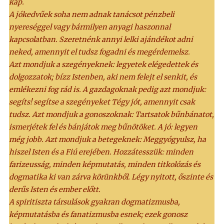
kap.
A jókedvűek soha nem adnak tanácsot pénzbeli
nyereséggel vagy bármilyen anyagi haszonnal
kapcsolatban. Szeretnénk annyi lelki ajándékot adni
neked, amennyit el tudsz fogadni és megérdemelsz.
Azt mondjuk a szegényeknek: legyetek elégedettek és
dolgozzatok; bízz Istenben, aki nem felejt el senkit, és
emlékezni fog rád is. A gazdagoknak pedig azt mondjuk:
segíts! segítse a szegényeket Tégy jót, amennyit csak
tudsz. Azt mondjuk a gonoszoknak: Tartsatok bűnbánatot,
ismerjétek fel és bánjátok meg bűnötöket. A jó: legyen
még jobb. Azt mondjuk a betegeknek: Meggyógyulsz, ha
hiszel Isten és a Fiú erejében. Hozzátesszük: minden
farizeusság, minden képmutatás, minden titkolózás és
dogmatika ki van zárva körünkből. Légy nyitott, őszinte és
derűs Isten és ember előtt.
A spiritiszta társulások gyakran dogmatizmusba,
képmutatásba és fanatizmusba esnek; ezek gonosz