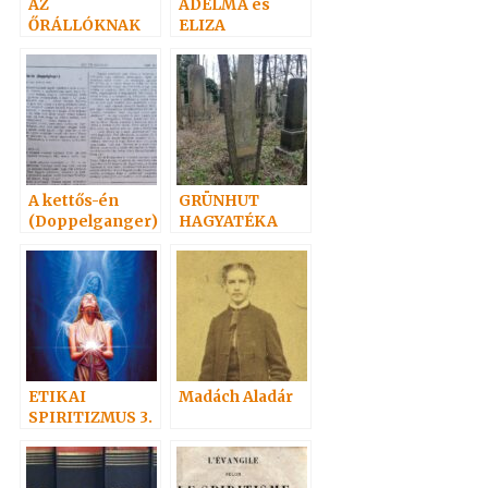
AZ
ADELMA és
ŐRÁLLÓKNAK
ELIZA
A kettős-én
GRÜNHUT
(Doppelganger)
HAGYATÉKA
1.
ETIKAI
Madách Aladár
SPIRITIZMUS 3.
– AZ
ALÁZATOSSÁGR
ÓL