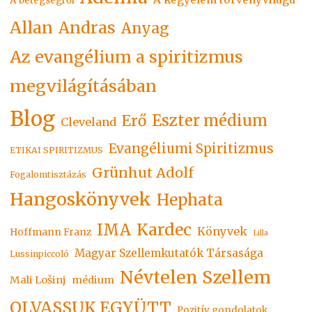
A betegségről
Allan
Andras
Anyag
Az evangélium a spiritizmus
megvilágításában
Blog
Eszter médium
Erő
Cleveland
Evangéliumi Spiritizmus
ETIKAI SPIRITIZMUS
Grünhut Adolf
Fogalomtisztázás
Hangoskönyvek
Hephata
Kardec
IMA
Könyvek
Hoffmann Franz
Lilla
Magyar Szellemkutatók Társasága
Lussinpiccoló
Névtelen Szellem
Mali Lošinj
médium
OLVASSUK EGYÜTT
Pozitív gondolatok