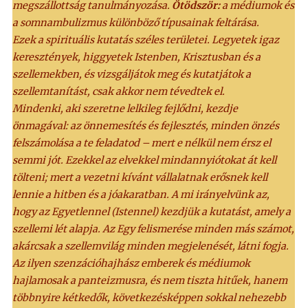
megszállottság tanulmányozása.
Ötödször:
a médiumok és
a somnambulizmus különböző típusainak feltárása.
Ezek a spirituális kutatás széles területei. Legyetek igaz
keresztények, higgyetek Istenben, Krisztusban és a
szellemekben, és vizsgáljátok meg és kutatjátok a
szellemtanítást, csak akkor nem tévedtek el.
Mindenki, aki szeretne lelkileg fejlődni, kezdje
önmagával: az önnemesítés és fejlesztés, minden önzés
felszámolása a te feladatod – mert e nélkül nem érsz el
semmi jót. Ezekkel az elvekkel mindannyiótokat át kell
tölteni; mert a vezetni kívánt vállalatnak erősnek kell
lennie a hitben és a jóakaratban. A mi irányelvünk az,
hogy az Egyetlennel (Istennel) kezdjük a kutatást, amely a
szellemi lét alapja. Az Egy felismerése minden más számot,
akárcsak a szellemvilág minden megjelenését, látni fogja.
Az ilyen szenzációhajhász emberek és médiumok
hajlamosak a panteizmusra, és nem tiszta hitűek, hanem
többnyire kétkedők, következésképpen sokkal nehezebb