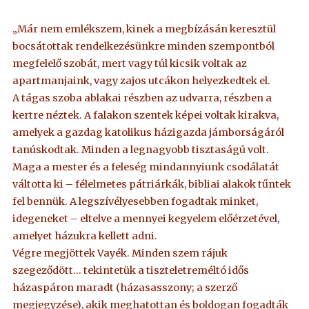
„Már nem emlékszem, kinek a megbízásán keresztül
bocsátottak rendelkezésünkre minden szempontból
megfelelő szobát, mert vagy túl kicsik voltak az
apartmanjaink, vagy zajos utcákon helyezkedtek el.
A tágas szoba ablakai részben az udvarra, részben a
kertre néztek. A falakon szentek képei voltak kirakva,
amelyek a gazdag katolikus házigazda jámborságáról
tanúskodtak. Minden a legnagyobb tisztaságú volt.
Maga a mester és a feleség mindannyiunk csodálatát
váltotta ki – félelmetes pátriárkák, bibliai alakok tűntek
fel bennük. A legszívélyesebben fogadtak minket,
idegeneket – eltelve a mennyei kegyelem előérzetével,
amelyet házukra kellett adni.
Végre megjöttek Vayék. Minden szem rájuk
szegeződött… tekintetük a tiszteletreméltó idős
házaspáron maradt (házasasszony; a szerző
megjegyzése), akik meghatottan és boldogan fogadták