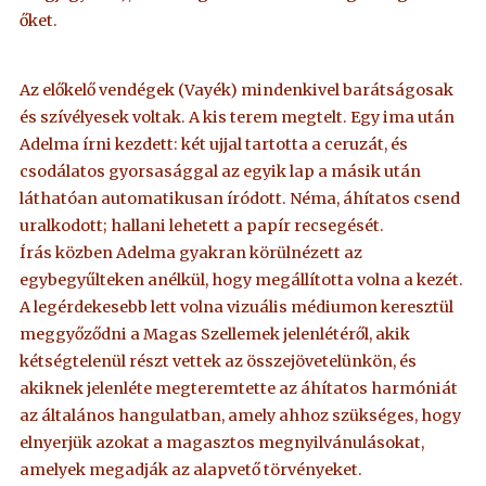
őket.
Az előkelő vendégek (Vayék) mindenkivel barátságosak
és szívélyesek voltak. A kis terem megtelt. Egy ima után
Adelma írni kezdett: két ujjal tartotta a ceruzát, és
csodálatos gyorsasággal az egyik lap a másik után
láthatóan automatikusan íródott. Néma, áhítatos csend
uralkodott; hallani lehetett a papír recsegését.
Írás közben Adelma gyakran körülnézett az
egybegyűlteken anélkül, hogy megállította volna a kezét.
A legérdekesebb lett volna vizuális médiumon keresztül
meggyőződni a Magas Szellemek jelenlétéről, akik
kétségtelenül részt vettek az összejövetelünkön, és
akiknek jelenléte megteremtette az áhítatos harmóniát
az általános hangulatban, amely ahhoz szükséges, hogy
elnyerjük azokat a magasztos megnyilvánulásokat,
amelyek megadják az alapvető törvényeket.