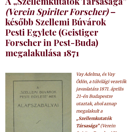
A „Szellemkutatók Társasága”
(Verein Spiriter Forscher)
–
később Szellemi Búvárok
Pesti Egylete (Geistiger
Forscher in Pest-Buda)
megalakulása 1871
Vay Adelma, és Vay
Ödön, a túlvilági vezetők
javaslatára 1871. április
21-én Budapestre
utaztak, ahol aznap
megalakult a
„Szellemkutatók
Társasága”
(Verein