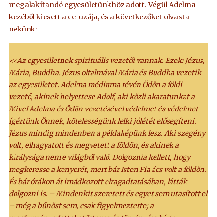
megalakítandó egyesületünkhöz adott. Végül Adelma
kezéből kiesett a ceruzája, és a következőket olvasta
nekünk:
<<Az egyesületnek spirituális vezetői vannak. Ezek: Jézus,
Mária, Buddha. Jézus oltalmával Mária és Buddha vezetik
az egyesületet. Adelma médiuma révén Ödön a földi
vezető, akinek helyettese Adolf, aki közli akaratunkat a
Mivel Adelma és Ödön vezetésével védelmet és védelmet
ígértünk Önnek, kötelességünk lelki jólétét elősegíteni.
Jézus mindig mindenben a példaképünk lesz. Aki szegény
volt, elhagyatott és megvetett a földön, és akinek a
királysága nem e világból való. Dolgoznia kellett, hogy
megkeresse a kenyerét, mert bár Isten Fia ács volt a földön.
És bár órákon át imádkozott elragadtatásában, látták
dolgozni is. – Mindenkit szeretett és egyet sem utasított el
– még a bűnöst sem, csak figyelmeztette; a