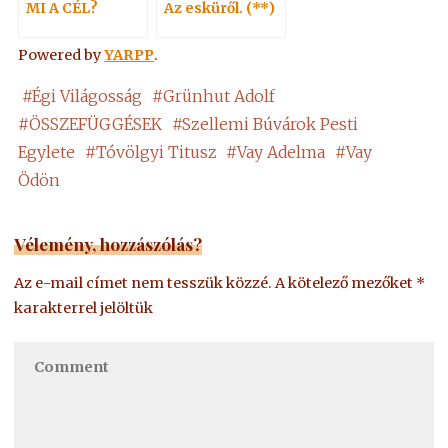
MI A CÉL?
Az esküről. (**)
Powered by
YARPP
.
#
Égi Világosság
#
Grünhut Adolf
#
ÖSSZEFÜGGÉSEK
#
Szellemi Búvárok Pesti
Egylete
#
Tóvölgyi Titusz
#
Vay Adelma
#
Vay
Ödön
Vélemény, hozzászólás?
Az e-mail címet nem tesszük közzé.
A kötelező mezőket
*
karakterrel jelöltük