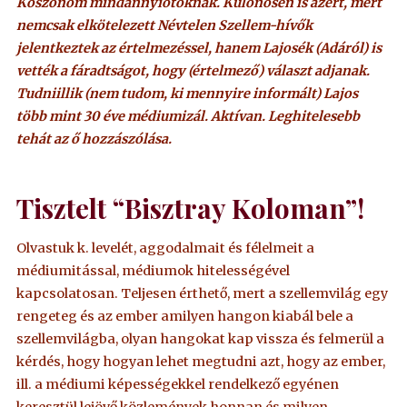
Köszönöm mindannyiótoknak. Különösen is azért, mert
nemcsak elkötelezett Névtelen Szellem-hívők
jelentkeztek az értelmezéssel, hanem Lajosék (Adáról) is
vették a fáradtságot, hogy (értelmező) választ adjanak.
Tudniillik (nem tudom, ki mennyire informált) Lajos
több mint 30 éve médiumizál. Aktívan. Leghitelesebb
tehát az ő hozzászólása.
Tisztelt “Bisztray Koloman”!
Olvastuk k. levelét, aggodalmait és félelmeit a
médiumitással, médiumok hitelességével
kapcsolatosan. Teljesen érthető, mert a szellemvilág egy
rengeteg és az ember amilyen hangon kiabál bele a
szellemvilágba, olyan hangokat kap vissza és felmerül a
kérdés, hogy hogyan lehet megtudni azt, hogy az ember,
ill. a médiumi képességekkel rendelkező egyénen
keresztül lejövő közlemények honnan és milyen