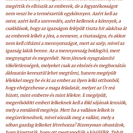
megértik és elhiszik az emberek, de a fogyatékosságot
nem veszi be a természetük egykönnyen. Azért kell az
ostor, azért kell a szenvedés, azért kellenek a könnyek, a
csalódások, hogy az igazságon felépült tiszta hit alakítsa át
az emberek lelkét a jóra, a nemesre, a tisztaságra, és akkor
nem kell cifrázni a mennyországot, mert az szép, mivel az
igazság lakik benne. Az a mennyország boldogító, mert
megnyugtat és megerősít. Nem jönnek nyugtalanító
tökéletlenségek, melyeket csak az elnézés és megbocsátás
áldozatán keresztül lehet megtűrni, hanem megépült
lélekkel megy be és ki az ember az ilyen lelki otthonból,
hogy elvégezhesse a maga feladatát, melyet az Úr reá
bízott, mint emberre és mint lélekre. E megépült,
megerősödött emberi lelkeknek kell a föld sójának lenniök,
mely a romlástól megóvja. Mert ha a vallásos lelkek is
megízetlenednek, mivel sózzák meg a vallást, mely a
sóban gazdag lelkeket létrehozza? Bizonyosan olvastátok,
hogy kivettetik, hogy ott megtapodják a kívülállót. Tehát