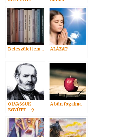
MENETELE
Beleszülettem…
ALÁZAT
OLVASSUK
A bűn fogalma
EGYÜTT – 9