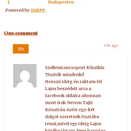
1.
Budapesten
Powered by
YARPP
.
One comment
3 év ago
Ba
Szellemtancsoport Kőszikla
Tisztelt mindenki!
Hosszú ideig én raktam fel
Lajos beszédeit arra a
facebook oldalra ahonnan
most írok.Nevem Tajti
Krisztián.Azért egy-két
dolgot szeretnék tisztába
tenni,mivel egy ideig Lajos
körébe jártam.Nem harminc