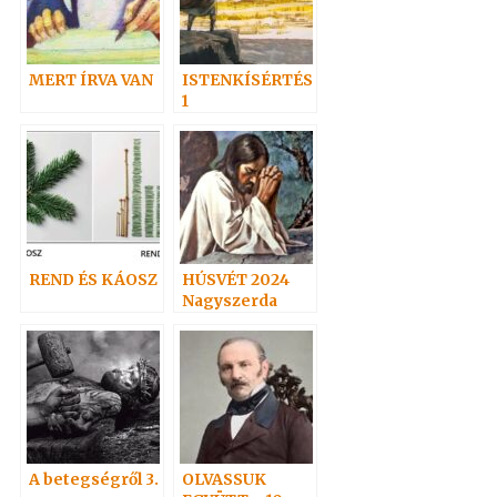
MERT ÍRVA VAN
ISTENKÍSÉRTÉS
1
REND ÉS KÁOSZ
HÚSVÉT 2024
Nagyszerda
A betegségről 3.
OLVASSUK