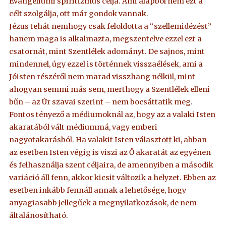
Evangéliumi spiritizmus célja. Ami alapból nem ezt a
célt szolgálja, ott már gondok vannak.
Jézus tehát nemhogy csak feloldotta a “szellemidézést”
hanem maga is alkalmazta, megszentelve ezzel ezt a
csatornát, mint Szentlélek adományt. De sajnos, mint
mindennel, úgy ezzel is történnek visszaélések, ami a
Jóisten részéről nem marad visszhang nélkül, mint
ahogyan semmi más sem, merthogy a Szentlélek elleni
bűn – az Úr szavai szerint – nem bocsáttatik meg.
Fontos tényező a médiumoknál az, hogy az a valaki Isten
akaratából vált médiummá, vagy emberi
nagyotakarásból. Ha valakit Isten választott ki, abban
az esetben Isten végig is viszi az Ő akaratát az egyénen
és felhasználja szent céljaira, de amennyiben a második
variáció áll fenn, akkor kicsit változik a helyzet. Ebben az
esetben inkább fennáll annak a lehetősége, hogy
anyagiasabb jellegűek a megnyilatkozások, de nem
általánosítható.