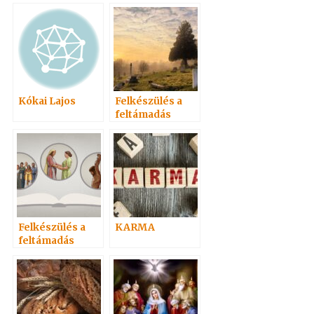
Kókai Lajos
Felkészülés a
feltámadás
ünnepére 2. –
Adai közlemény
Felkészülés a
KARMA
feltámadás
ünnepére 1. –
Adai közlemény