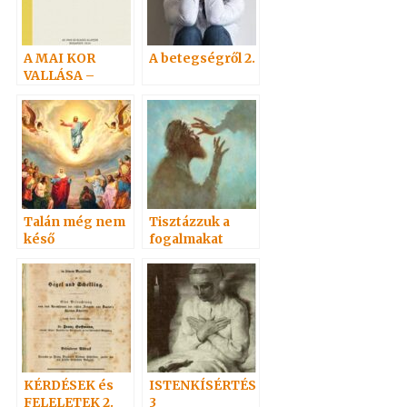
A MAI KOR
A betegségről 2.
VALLÁSA –
ÚJRANYOMOTT
KÖNYV
Talán még nem
Tisztázzuk a
késő
fogalmakat
KÉRDÉSEK és
ISTENKÍSÉRTÉS
FELELETEK 2.
3