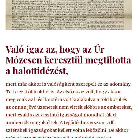
Való igaz az, hogy az Úr
Mózesen keresztül megtiltotta
a halottidézést,
mert már akkor is valóságként szerepelt ez az adomány.
Tette ezt több okból is. Az első ok az volt, hogy akkor
még csak az l. és ll. szféra volt kialakulva a föld körül és
az onnan jövő üzenetek nem vitték előbbre az embereket,
mert csakis azt a szintű igazságot mondhatták el
amiben ők maguk éltek. A fejlődéshez viszont a lll.
szférabeli igazságokat kellett volna leközölni. De akkor
még a természettörvény volt a mérvadó, ami az