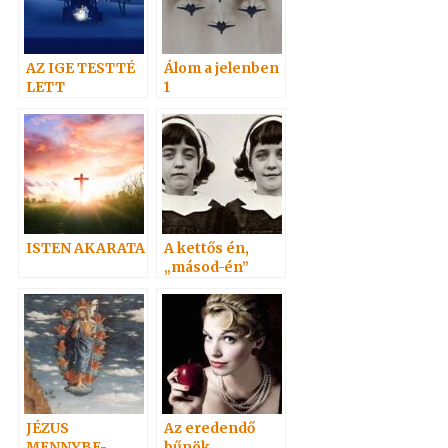
AZ IGE TESTTÉ
Álom a jelenben
LETT
1
ISTEN AKARATA
A kettős én,
„másod-én”
(Doppelgänger)
3.
JÉZUS
Az eredendő
MENNYBE-
bűnök