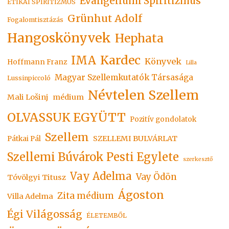
Evangéliumi Spiritizmus
ETIKAI SPIRITIZMUS
Grünhut Adolf
Fogalomtisztázás
Hangoskönyvek
Hephata
Kardec
IMA
Könyvek
Hoffmann Franz
Lilla
Magyar Szellemkutatók Társasága
Lussinpiccoló
Névtelen Szellem
Mali Lošinj
médium
OLVASSUK EGYÜTT
Pozitív gondolatok
Szellem
SZELLEMI BULVÁRLAT
Pátkai Pál
Szellemi Búvárok Pesti Egylete
szerkesztő
Vay Adelma
Vay Ödön
Tóvölgyi Titusz
Ágoston
Zita médium
Villa Adelma
Égi Világosság
ÉLETEMBŐL