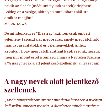
szolga, akit azért rendelt szolgái fölé az úr, hogy kiadja
nekik az eledelt (médiumi nyilatkozatok) idejében?
Boldog az a szolga, akit ilyen munkában talál ura,
amikor megjön.”
Mt. 24. 45-46
De mindez kedves “Bisztray”, szintén csak emberi
vélemény, tapasztalat megosztás, amely megcáfolható
más tapasztalatokkal és véleményekkel. Ahhoz
azonban, hogy megcáfolhatatlant kaphassunk, nézzük
meg mit mond erről a témáról maga a Névtelen Szellem
a “A nagy nevek alatt jelentkező szellemek” c. írásában:
A nagy nevek alatt jelentkező
szellemek
„Az én tapasztalatom szerint mindenkihez azon a nyelven
kell szólni, amelyet megért. A dicséretet minden nyelven