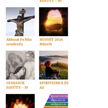
EGYÜTT – 10
Áldozat és bűn
HÚSVÉT 2024
rendezés
Húsvét
vasárnap
OLVASSUK
SPIRITIZMUS ÉS
EGYÜTT – 19
AZ
EVANGÉLIUMI
SPIRITIZMUS