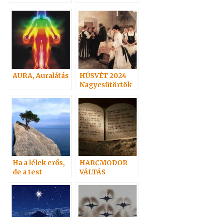
(20-
38)Hoffmann
professzor
AURA, Auralátás
HÚSVÉT 2024
Nagycsütörtök
Ha a lélek erős,
HARCMODOR-
de a test
VÁLTÁS
erőtelen…