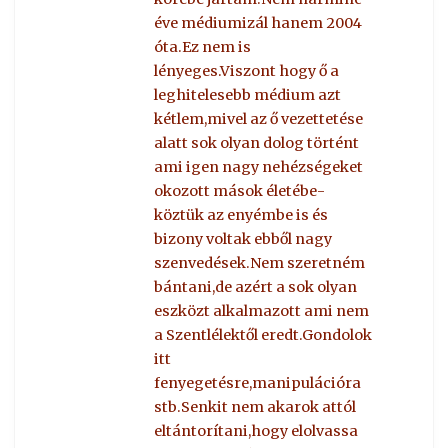
éve médiumizál hanem 2004
óta.Ez nem is
lényeges.Viszont hogy ő a
leghitelesebb médium azt
kétlem,mivel az ő vezettetése
alatt sok olyan dolog történt
ami igen nagy nehézségeket
okozott mások életébe-
köztük az enyémbe is és
bizony voltak ebből nagy
szenvedések.Nem szeretném
bántani,de azért a sok olyan
eszközt alkalmazott ami nem
a Szentlélektől eredt.Gondolok
itt
fenyegetésre,manipulációra
stb.Senkit nem akarok attól
eltántorítani,hogy elolvassa