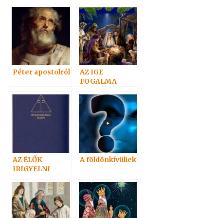
gondolatok
SPIRITIZMUS
ÉRTÉKE
Péter apostolról
AZ IGE
FOGALMA
AZ ÉLŐK
A földönkívüliek
IRIGYELNI
FOGJÁK A
HOLTAKAT