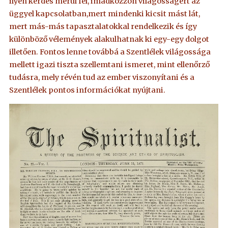
ilyen kérdés merül fel, imádkozzon világosságért az
üggyel kapcsolatban,mert mindenki kicsit mást lát,
mert más-más tapasztalatokkal rendelkezik és így
különböző vélemények alakulhatnak ki egy-egy dolgot
illetően. Fontos lenne továbbá a Szentlélek világossága
mellett igazi tiszta szellemtani ismeret, mint ellenőrző
tudásra, mely révén tud az ember viszonyítani és a
Szentlélek pontos információkat nyújtani.