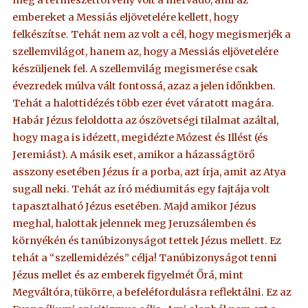
embereket a Messiás eljövetelére kellett, hogy
felkészítse. Tehát nem az volt a cél, hogy megismerjék a
szellemvilágot, hanem az, hogy a Messiás eljövetelére
készüljenek fel. A szellemvilág megismerése csak
évezredek múlva vált fontossá, azaz a jelen időnkben.
Tehát a halottidézés több ezer évet váratott magára.
Habár Jézus feloldotta az ószövetségi tilalmat azáltal,
hogy maga is idézett, megidézte Mózest és Illést (és
Jeremiást). A másik eset, amikor a házasságtörő
asszony esetében Jézus ír a porba, azt írja, amit az Atya
sugall neki. Tehát az író médiumitás egy fajtája volt
tapasztalható Jézus esetében. Majd amikor Jézus
meghal, halottak jelennek meg Jeruzsálemben és
környékén és tanúbizonyságot tettek Jézus mellett. Ez
tehát a “szellemidézés” célja! Tanúbizonyságot tenni
Jézus mellet és az emberek figyelmét Őrá, mint
Megváltóra, tükörre, a befeléfordulásra reflektálni. Ez az