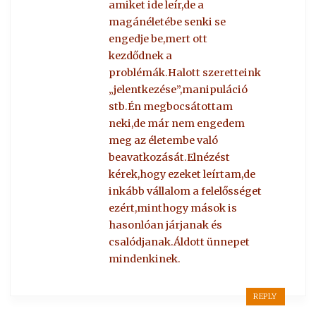
amiket ide leír,de a
magánéletébe senki se
engedje be,mert ott
kezdődnek a
problémák.Halott szeretteink
„jelentkezése”,manipuláció
stb.Én megbocsátottam
neki,de már nem engedem
meg az életembe való
beavatkozását.Elnézést
kérek,hogy ezeket leírtam,de
inkább vállalom a felelősséget
ezért,minthogy mások is
hasonlóan járjanak és
csalódjanak.Áldott ünnepet
mindenkinek.
REPLY