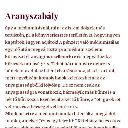
Aranyszabály
úgy a médiumitásnál, mint az isteni dolgok más
területén, pl. a könyvterjesztés területén is, hogy ingyen
kaptátok, ingyen adjátok! A pénzért való médiumizálás
egy idő után megváltoztatja a médium szellemi
környezetét anyagias szellemekre és megváltozik a
közlések minősége is. Tehát bármennyire nehéz is
hűnek maradni az isteni elvárásokhoz, ki kell tartani,
mert egyébként komoly bajok keletkezhetnek az
anyagiasságból kifolyólag. De ez nem csak az
anyagiasságra vonatkozik, bármelyik más bűnre is a
hét fő bűn közül. Ezen belül a két fő bűnre, a “öt iga ökröt
vettem; és a feleséget vettem”-re is.
Mindenesetre a médiumi munka Isten által megáldott
munka, amelyet Jézus így fejez ki: “Ki tehát a hű és okos