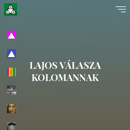
Skip
to
content
Evangéliumi
Spiritizmus
LAJOS VÁLASZA
KOLOMANNAK