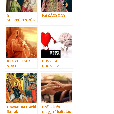
A
KARÁCSONY
MEGTÉRÉSRŐL
KEGYELEM 2 –
POSZT A
ADAI
POSZTRA
gondolatok
Hozsanna Dávid
Próbák és
fiának –
megpróbáltatás