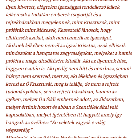
ilyen kivetett, elégtelen igazsággal rendelkező lelkek
felkeresik a tudatlan emberek csoportját és a
rejtekházakban megjelennek, mint Krisztusok, mint
próféták mint Mózesek, Keresztelő Jánosok, hogy
elhitessék azokat, akik nem ismerik az igazságot.
Akiknek lelkében nem él az igazi Krisztus, azok elhiszik
mindazokat a hangzatos zagyvaságokat, melyeket a hamis
próféta a maga dicsőítésére kitalált. Aki az ilyennek hisz,
higgyen ezután is. Aki pedig nem hitt és nem hisz, semmi
hiányt nem szenved, mert az, aki lélekben és igazságban
keresi az Ő Krisztusát, meg is találja, de nem a rejtett
tudományokban, sem a rejtett házakban, hanem az
Igében, melyet Ő a földi embernek adott, az áldozatban,
melyet értünk hozott és abban a Szentlélek által való
kapcsolatban, melyet ígéretében itt hagyott amely így
hangzik az övéihez: “Én veletek vagyok e világ
végezetéig.”
Mindenki, aki az ő útjára lép és felveszi az ő keresztjét és