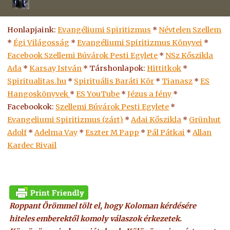
Honlapjaink:
Evangéliumi Spiritizmus
*
Névtelen Szellem
*
Égi Világosság
*
Evangéliumi Spiritizmus Könyvei
*
Facebook Szellemi Búvárok Pesti Egylete
*
NSz Kőszikla
Ada
*
Karsay István
* Társhonlapok:
Hittitkok
*
Spiritualitas.hu
*
Spirituális Baráti Kör
*
Tianasz
*
ES
Hangoskönyvek
*
ES
YouTube
*
Jézus a fény
*
Facebookok:
Szellemi Búvárok Pesti Egylete
*
Evangeliumi Spiritizmus (zárt)
*
Adai Kőszikla
*
Grünhut
Adolf
*
Adelma Vay
*
Eszter M Papp
*
Pál Pátkai
*
Allan
Kardec Rivail
Roppant Örömmel tölt el, hogy Koloman kérdésére
hiteles emberektől komoly válaszok érkezetek.