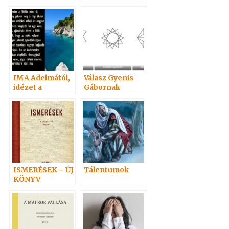
Virágvasárnap
ok
ADÁ-ról
IMA Adelmától,
Válasz Gyenis
idézet a
Gábornak
Névtelen
Szellemtől 16.
ISMERÉSEK – ÚJ
Tálentumok
KÖNYV