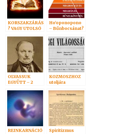
KORSZAKZÁRÁS
Ho’oponopono
? VAGY UTOLSÓ
– Bűnbocsánat?
IDŐK?
OLVASSUK
KOZMOSZHOZ
EGYÜTT – 2
utoljára
REINKARNÁCIÓ
Spiritizmus