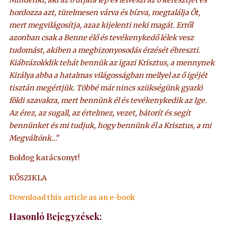
hordozza azt, türelmesen várva és bízva, megtalálja Őt,
mert megvilágosítja, azaz kijelenti neki magát. Erről
azonban csak a Benne élő és tevékenykedő lélek vesz
tudomást, akiben a megbizonyosodás érzését ébreszti.
Kiábrázolódik tehát bennük az igazi Krisztus, a mennynek
Királya abba a hatalmas világosságban mellyel az ő igéjét
tisztán megértjük. Többé már nincs szükségünk gyarló
földi szavakra, mert bennünk él és tevékenykedik az Ige.
Az érez, az sugall, az értelmez, vezet, bátorít és segít
bennünket és mi tudjuk, hogy bennünk él a Krisztus, a mi
Megváltónk…”
Boldog karácsonyt!
KŐSZIKLA
Download this article as an e-book
Hasonló Bejegyzések: