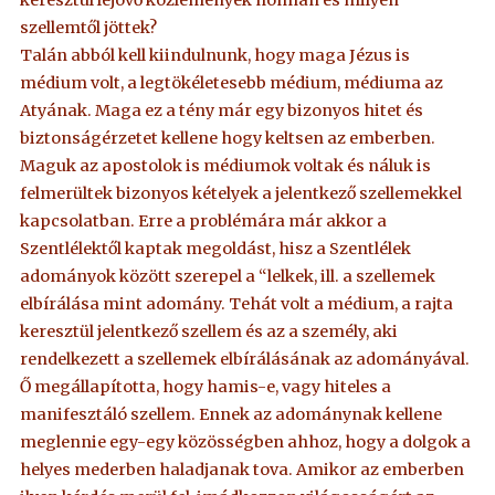
szellemtől jöttek?
Talán abból kell kiindulnunk, hogy maga Jézus is
médium volt, a legtökéletesebb médium, médiuma az
Atyának. Maga ez a tény már egy bizonyos hitet és
biztonságérzetet kellene hogy keltsen az emberben.
Maguk az apostolok is médiumok voltak és náluk is
felmerültek bizonyos kételyek a jelentkező szellemekkel
kapcsolatban. Erre a problémára már akkor a
Szentlélektől kaptak megoldást, hisz a Szentlélek
adományok között szerepel a “lelkek, ill. a szellemek
elbírálása mint adomány. Tehát volt a médium, a rajta
keresztül jelentkező szellem és az a személy, aki
rendelkezett a szellemek elbírálásának az adományával.
Ő megállapította, hogy hamis-e, vagy hiteles a
manifesztáló szellem. Ennek az adománynak kellene
meglennie egy-egy közösségben ahhoz, hogy a dolgok a
helyes mederben haladjanak tova. Amikor az emberben