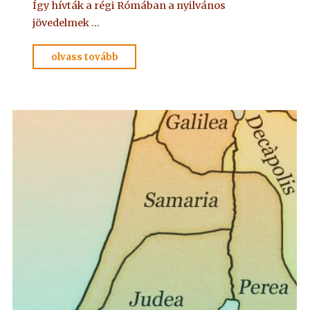
Így hívták a régi Rómában a nyilvános
jövedelmek …
"OLVASSUK
olvass tovább
EGYÜTT
–
5"