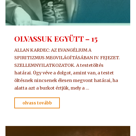
OLVASSUK EGYÜTT – 15
ALLAN KARDEC: AZ EVANGÉLIUM A
SPIRITIZMUS MEGVILÁGÍTÁSÁBAN IV. FEJEZET.
SZELLEMNYILATKOZATOK. A testetöltés
határai. Úgy véve a dolgot, amint van, a testet
öltésnek nincsenek élesen megvont határai, ha
alatta azt a burkot értjük, mely a …
"OLVASSUK
olvass tovább
EGYÜTT
–
15"