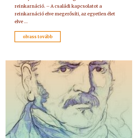
reinkarnáció. – A családi kapcsolatot a
reinkarnáció elve megerősíti, az egyetlen élet
elve …
"OLVASSUK
olvass tovább
EGYÜTT
–
14"