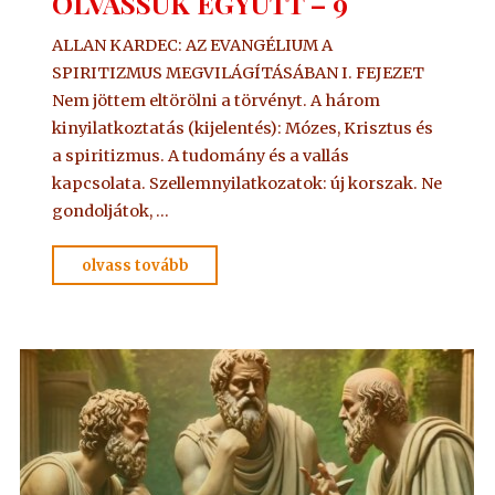
OLVASSUK EGYÜTT – 9
ALLAN KARDEC: AZ EVANGÉLIUM A
SPIRITIZMUS MEGVILÁGÍTÁSÁBAN I. FEJEZET
Nem jöttem eltörölni a törvényt. A három
kinyilatkoztatás (kijelentés): Mózes, Krisztus és
a spiritizmus. A tudomány és a vallás
kapcsolata. Szellemnyilatkozatok: új korszak. Ne
gondoljátok, …
"OLVASSUK
olvass tovább
EGYÜTT
–
9"