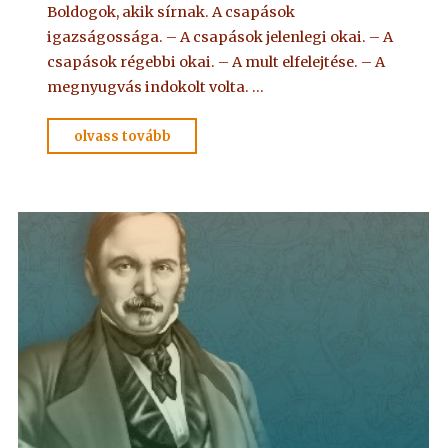
Boldogok, akik sírnak. A csapások
igazságossága. – A csapások jelenlegi okai. – A
csapások régebbi okai. – A mult elfelejtése. – A
megnyugvás indokolt volta. …
"OLVASSUK
olvass tovább
EGYÜTT
–
16"