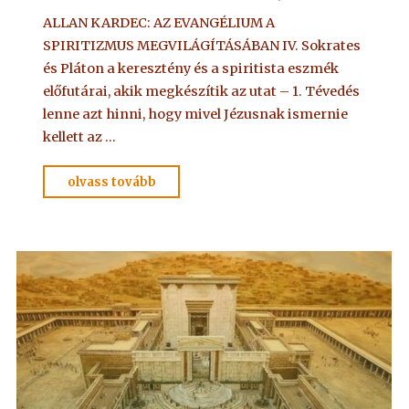
ALLAN KARDEC: AZ EVANGÉLIUM A
SPIRITIZMUS MEGVILÁGÍTÁSÁBAN IV. Sokrates
és Pláton a keresztény és a spiritista eszmék
előfutárai, akik megkészítik az utat – 1. Tévedés
lenne azt hinni, hogy mivel Jézusnak ismernie
kellett az …
"OLVASSUK
olvass tovább
EGYÜTT
–
7"