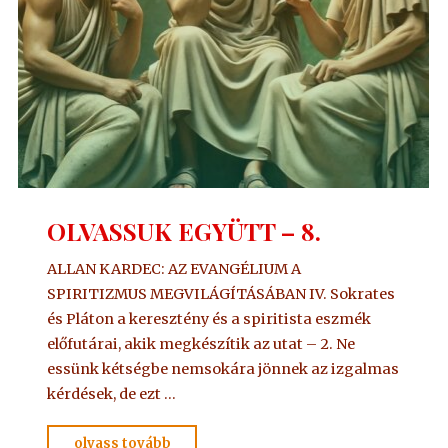
OLVASSUK EGYÜTT – 8.
ALLAN KARDEC: AZ EVANGÉLIUM A
SPIRITIZMUS MEGVILÁGÍTÁSÁBAN IV. Sokrates
és Pláton a keresztény és a spiritista eszmék
előfutárai, akik megkészítik az utat – 2. Ne
essünk kétségbe nemsokára jönnek az izgalmas
kérdések, de ezt …
"OLVASSUK
olvass tovább