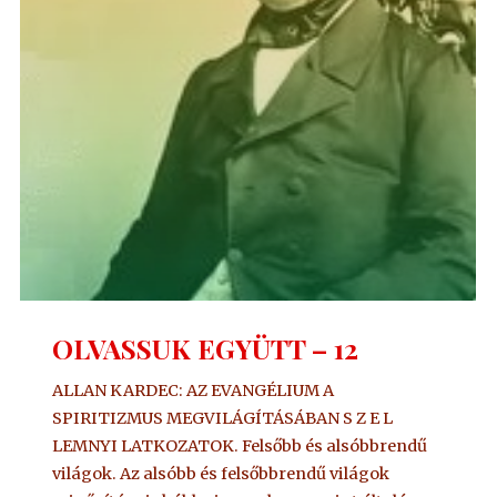
OLVASSUK EGYÜTT – 12
ALLAN KARDEC: AZ EVANGÉLIUM A
SPIRITIZMUS MEGVILÁGÍTÁSÁBAN S Z E L
LEMNYI LATKOZATOK. Felsőbb és alsóbbrendű
világok. Az alsóbb és felsőbbrendű világok