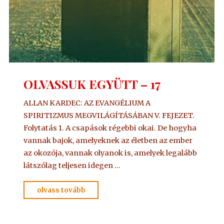
OLVASSUK EGYÜTT – 17
ALLAN KARDEC: AZ EVANGÉLIUM A
SPIRITIZMUS MEGVILÁGÍTÁSÁBAN V. FEJEZET.
Folytatás 1. A csapások régebbi okai. De hogyha
vannak bajok, amelyeknek az életben az ember
az okozója, vannak olyanok is, amelyek legalább
látszólag teljesen idegen …
"OLVASSUK
olvass tovább
EGYÜTT
–