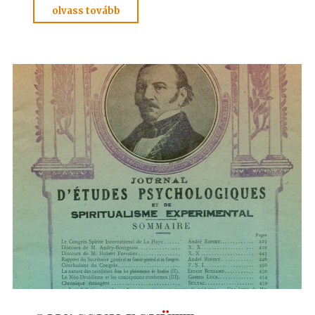
"HÍDÉPÍTÉS
olvass tovább
ZITÁVAL
2."