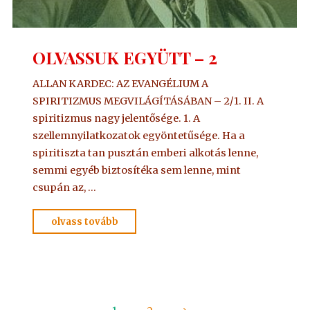
OLVASSUK EGYÜTT – 2
ALLAN KARDEC: AZ EVANGÉLIUM A
SPIRITIZMUS MEGVILÁGÍTÁSÁBAN – 2/1. II. A
spiritizmus nagy jelentősége. 1. A
szellemnyilatkozatok egyöntetűsége. Ha a
spiritiszta tan pusztán emberi alkotás lenne,
semmi egyéb biztosítéka sem lenne, mint
csupán az, …
"OLVASSUK
olvass tovább
EGYÜTT
–
2"