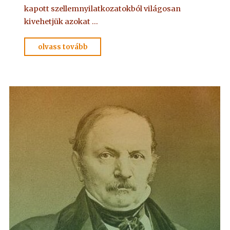
kapott szellemnyilatkozatokból világosan
kivehetjük azokat …
"OLVASSUK
olvass tovább
EGYÜTT
–
3"