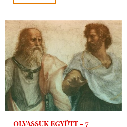
EGYÜTT
–
8."
OLVASSUK EGYÜTT – 7