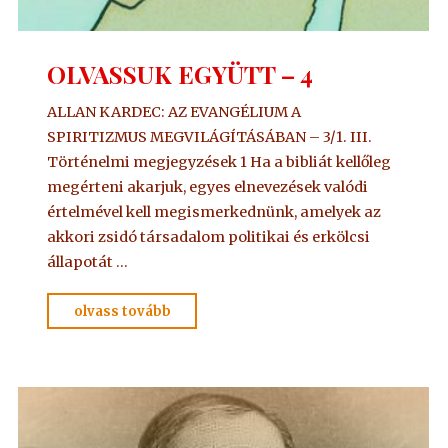
OLVASSUK EGYÜTT – 4
ALLAN KARDEC: AZ EVANGÉLIUM A
SPIRITIZMUS MEGVILÁGÍTÁSÁBAN – 3/1. III.
Történelmi megjegyzések 1 Ha a bibliát kellőleg
megérteni akarjuk, egyes elnevezések valódi
értelmével kell megismerkednünk, amelyek az
akkori zsidó társadalom politikai és erkölcsi
állapotát …
"OLVASSUK
olvass tovább
EGYÜTT
–
4"