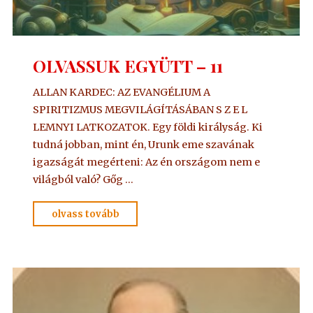
OLVASSUK EGYÜTT – 11
ALLAN KARDEC: AZ EVANGÉLIUM A
SPIRITIZMUS MEGVILÁGÍTÁSÁBAN S Z E L
LEMNYI LATKOZATOK. Egy földi királyság. Ki
tudná jobban, mint én, Urunk eme szavának
igazságát megérteni: Az én országom nem e
világból való? Gőg …
"OLVASSUK
olvass tovább
EGYÜTT
–
11"