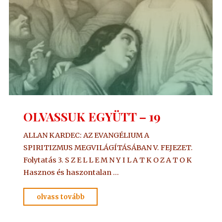
OLVASSUK EGYÜTT – 19
ALLAN KARDEC: AZ EVANGÉLIUM A
SPIRITIZMUS MEGVILÁGÍTÁSÁBAN V. FEJEZET.
Folytatás 3. S Z E L L E M N Y I L A T K O Z A T O K
Hasznos és haszontalan …
"OLVASSUK
olvass tovább
EGYÜTT
–