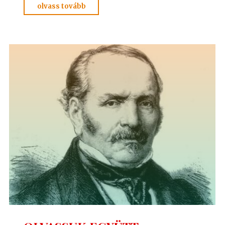
"OLVASSUK
olvass tovább
EGYÜTT
–
10"