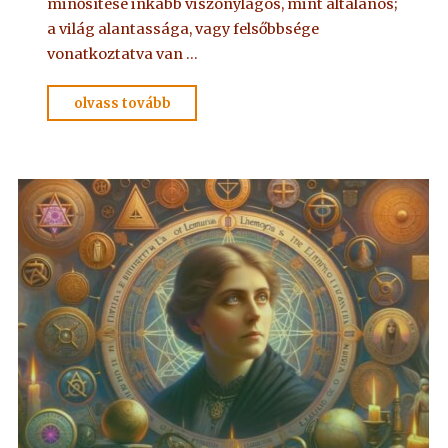
minősítése inkább viszonylagos, mint általános;
a világ alantassága, vagy felsőbbsége
vonatkoztatva van …
"OLVASSUK
olvass tovább
EGYÜTT
–
12"