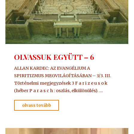
OLVASSUK EGYÜTT – 6
ALLAN KARDEC: AZ EVANGÉLIUM A
SPIRITIZMUS MEGVILÁGÍTÁSÁBAN – 3/3. III.
Történelmi megjegyzések 3 F a r i z e u s o k
(héber P a r a s c h : oszlás, elkülönülés). …
"OLVASSUK
olvass tovább
EGYÜTT
–
6"