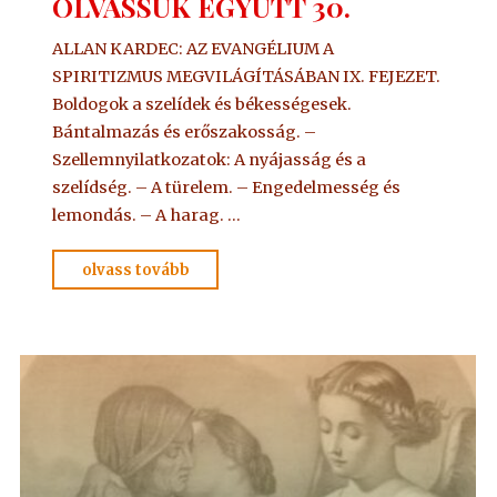
OLVASSUK EGYÜTT 30.
ALLAN KARDEC: AZ EVANGÉLIUM A
SPIRITIZMUS MEGVILÁGÍTÁSÁBAN IX. FEJEZET.
Boldogok a szelídek és békességesek.
Bántalmazás és erőszakosság. –
Szellemnyilatkozatok: A nyájasság és a
szelídség. – A türelem. – Engedelmesség és
lemondás. – A harag. …
"OLVASSUK
olvass tovább
EGYÜTT
30."