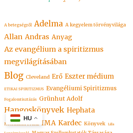
1
2
Bejegyzések
Adelma
lapozása
A kegyelem törvényvilága
A betegségről
Allan
Andras
Anyag
Az evangélium a spiritizmus
megvilágításában
Blog
Eszter médium
Erő
Cleveland
Evangéliumi Spiritizmus
ETIKAI SPIRITIZMUS
Grünhut Adolf
Fogalomtisztázás
Hangoskönyvek
Hephata
HU
Kardec
IMA
Könyvek
Hoffmann Franz
Lilla
Magyar Szellemkutatók Társasága