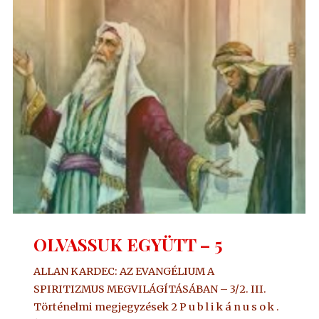
OLVASSUK EGYÜTT – 5
ALLAN KARDEC: AZ EVANGÉLIUM A
SPIRITIZMUS MEGVILÁGÍTÁSÁBAN – 3/2. III.
Történelmi megjegyzések 2 P u b l i k á n u s o k .