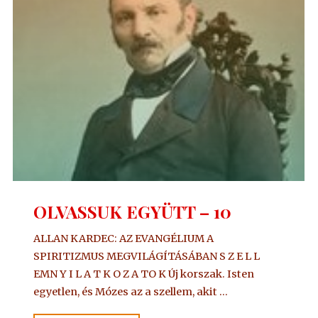
OLVASSUK EGYÜTT – 10
ALLAN KARDEC: AZ EVANGÉLIUM A
SPIRITIZMUS MEGVILÁGÍTÁSÁBAN S Z E L L
EMN Y I L A T K O Z A TO K Új korszak. Isten
egyetlen, és Mózes az a szellem, akit …