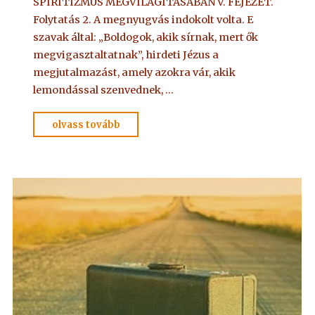
SPIRITIZMUS MEGVILÁGÍTÁSÁBAN V. FEJEZET.
Folytatás 2. A megnyugvás indokolt volta. E
szavak által: „Boldogok, akik sírnak, mert ők
megvigasztaltatnak”, hirdeti Jézus a
megjutalmazást, amely azokra vár, akik
lemondással szenvednek, …
"OLVASSUK
olvass tovább
EGYÜTT
–
18"