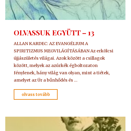
OLVASSUK EGYÜTT – 13
ALLAN KARDEC: AZ EVANGÉLIUM A
SPIRITIZMUS MEGVILÁGÍTÁSÁBAN Az erkölcsi
újjászületés világai. Azok között a csillagok
között, melyek az azúrkék égboltozaton
fénylenek, hány világ van olyan, mint a tiétek,
amelyet az Úr a bűnhődés és …
"OLVASSUK
olvass tovább
EGYÜTT
–
13"