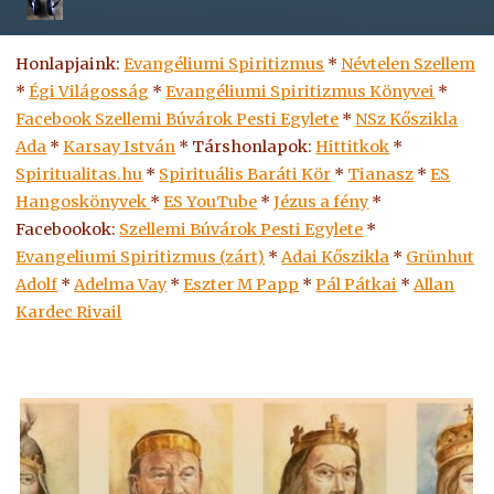
Honlapjaink:
Evangéliumi Spiritizmus
*
Névtelen Szellem
*
Égi Világosság
*
Evangéliumi Spiritizmus Könyvei
*
Facebook Szellemi Búvárok Pesti Egylete
*
NSz Kőszikla
Ada
*
Karsay István
* Társhonlapok:
Hittitkok
*
Spiritualitas.hu
*
Spirituális Baráti Kör
*
Tianasz
*
ES
Hangoskönyvek
*
ES
YouTube
*
Jézus a fény
*
Facebookok:
Szellemi Búvárok Pesti Egylete
*
Evangeliumi Spiritizmus (zárt)
*
Adai Kőszikla
*
Grünhut
Adolf
*
Adelma Vay
*
Eszter M Papp
*
Pál Pátkai
*
Allan
Kardec Rivail