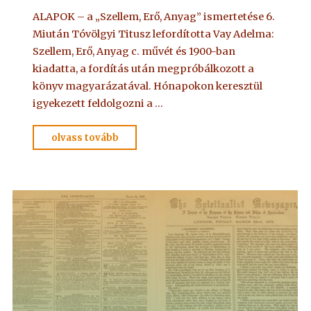
ALAPOK – a „Szellem, Erő, Anyag” ismertetése 6.
Miután Tóvölgyi Titusz lefordította Vay Adelma:
Szellem, Erő, Anyag c. művét és 1900-ban
kiadatta, a fordítás után megpróbálkozott a
könyv magyarázatával. Hónapokon keresztül
igyekezett feldolgozni a …
"ALAPKÖNYV
olvass tovább
–
Szellem,
Erő,
Anyag
6."