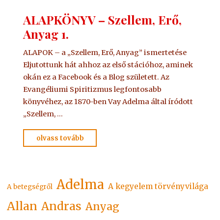
ALAPKÖNYV – Szellem, Erő,
Anyag 1.
ALAPOK – a „Szellem, Erő, Anyag” ismertetése
Eljutottunk hát ahhoz az első stációhoz, aminek
okán ez a Facebook és a Blog született. Az
Evangéliumi Spiritizmus legfontosabb
könyvéhez, az 1870-ben Vay Adelma által íródott
„Szellem, …
"ALAPKÖNYV
olvass tovább
–
Szellem,
Erő,
Adelma
A kegyelem törvényvilága
Anyag
A betegségről
1."
Allan
Andras
Anyag