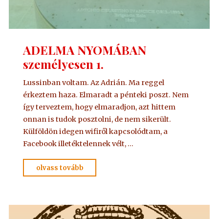
ADELMA NYOMÁBAN
személyesen 1.
Lussinban voltam. Az Adrián. Ma reggel
érkeztem haza. Elmaradt a pénteki poszt. Nem
így terveztem, hogy elmaradjon, azt hittem
onnan is tudok posztolni, de nem sikerült.
Külföldön idegen wifiről kapcsolódtam, a
Facebook illetéktelennek vélt, …
"ADELMA
olvass tovább
NYOMÁBAN
személyesen
1."