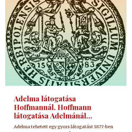
Adelma látogatása
Hoffmannál. Hoffmann
látogatása Adelmánál…
Adelma tehetett egy gyors látogatást 1877-ben