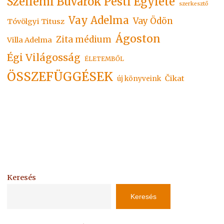
Szellemi Búvárok Pesti Egylete
szerkesztő
Vay Adelma
Vay Ödön
Tóvölgyi Titusz
Ágoston
Zita médium
Villa Adelma
Égi Világosság
ÉLETEMBŐL
ÖSSZEFÜGGÉSEK
Čikat
új könyveink
Keresés
Keresés