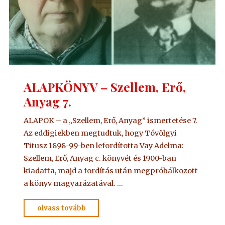
ALAPKÖNYV – Szellem, Erő,
Anyag 7.
ALAPOK – a „Szellem, Erő, Anyag” ismertetése 7.
Az eddigiekben megtudtuk, hogy Tóvölgyi
Titusz 1898-99-ben lefordította Vay Adelma:
Szellem, Erő, Anyag c. könyvét és 1900-ban
kiadatta, majd a fordítás után megpróbálkozott
a könyv magyarázatával. …
"ALAPKÖNYV
olvass tovább
–