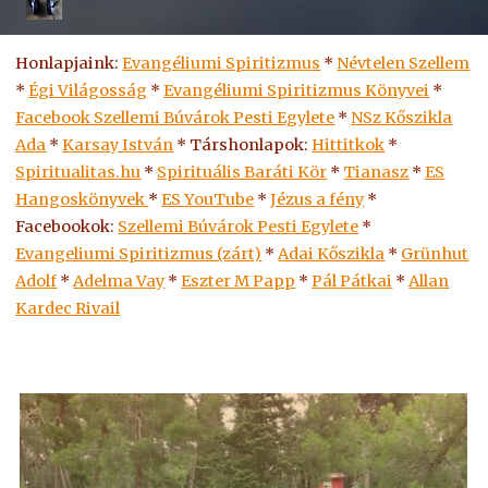
Honlapjaink:
Evangéliumi Spiritizmus
*
Névtelen Szellem
*
Égi Világosság
*
Evangéliumi Spiritizmus Könyvei
*
Facebook Szellemi Búvárok Pesti Egylete
*
NSz Kőszikla
Ada
*
Karsay István
* Társhonlapok:
Hittitkok
*
Spiritualitas.hu
*
Spirituális Baráti Kör
*
Tianasz
*
ES
Hangoskönyvek
*
ES
YouTube
*
Jézus a fény
*
Facebookok:
Szellemi Búvárok Pesti Egylete
*
Evangeliumi Spiritizmus (zárt)
*
Adai Kőszikla
*
Grünhut
Adolf
*
Adelma Vay
*
Eszter M Papp
*
Pál Pátkai
*
Allan
Kardec Rivail