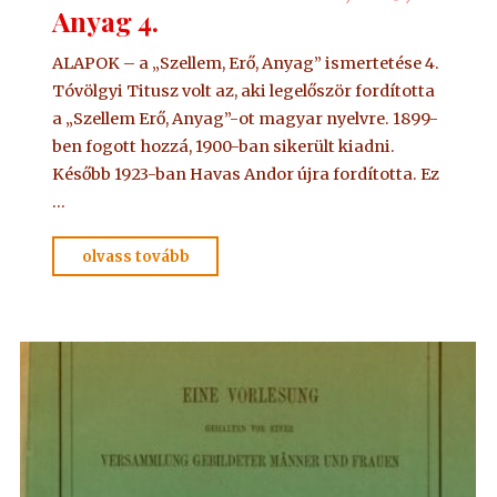
Anyag 4.
ALAPOK – a „Szellem, Erő, Anyag” ismertetése 4.
Tóvölgyi Titusz volt az, aki legelőször fordította
a „Szellem Erő, Anyag”-ot magyar nyelvre. 1899-
ben fogott hozzá, 1900-ban sikerült kiadni.
Később 1923-ban Havas Andor újra fordította. Ez
…
"ALAPKÖNYV
olvass tovább
–
Szellem,
Erő,
Anyag
4."