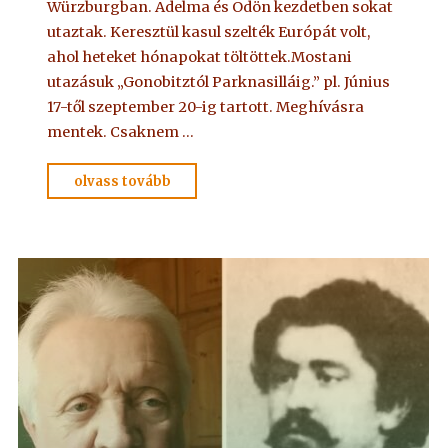
Würzburgban. Adelma és Ödön kezdetben sokat
utaztak. Keresztül kasul szelték Európát volt,
ahol heteket hónapokat töltöttek.Mostani
utazásuk „Gonobitztól Parknasilláig.” pl. Június
17-től szeptember 20-ig tartott. Meghívásra
mentek. Csaknem …
"Adelma
olvass tovább
látogatása
Hoffmannál.
Hoffmann
látogatása
Adelmánál…"