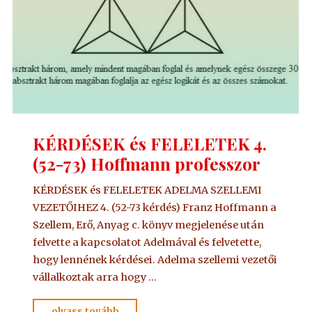
KÉRDÉSEK és FELELETEK 4.
(52-73) Hoffmann professzor
KÉRDÉSEK és FELELETEK ADELMA SZELLEMI
VEZETŐIHEZ 4. (52-73 kérdés) Franz Hoffmann a
Szellem, Erő, Anyag c. könyv megjelenése után
felvette a kapcsolatot Adelmával és felvetette,
hogy lennének kérdései. Adelma szellemi vezetői
vállalkoztak arra hogy …
"KÉRDÉSEK
olvass tovább