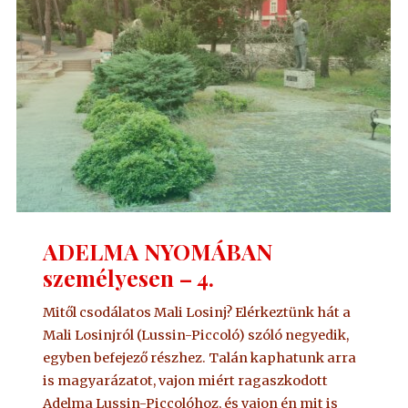
ADELMA NYOMÁBAN
személyesen – 4.
Mitől csodálatos Mali Losinj? Elérkeztünk hát a
Mali Losinjról (Lussin-Piccoló) szóló negyedik,
egyben befejező részhez. Talán kaphatunk arra
is magyarázatot, vajon miért ragaszkodott
Adelma Lussin-Piccolóhoz, és vajon én mit is