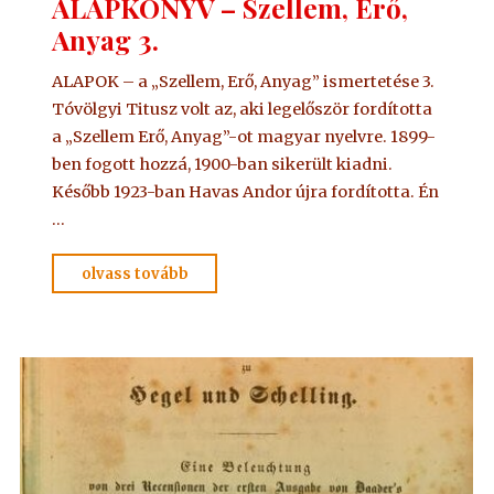
ALAPKÖNYV – Szellem, Erő,
Anyag 3.
ALAPOK – a „Szellem, Erő, Anyag” ismertetése 3.
Tóvölgyi Titusz volt az, aki legelőször fordította
a „Szellem Erő, Anyag”-ot magyar nyelvre. 1899-
ben fogott hozzá, 1900-ban sikerült kiadni.
Később 1923-ban Havas Andor újra fordította. Én
…
"ALAPKÖNYV
olvass tovább
–
Szellem,
Erő,
Anyag
3."