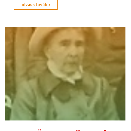
"KÉRDÉSEK
olvass tovább
és
FELELETEK
3.
(39-
51)
Hoffmann
professzor"