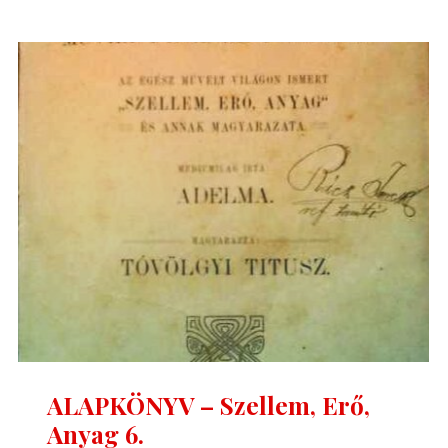
Szellem,
Erő,
Anyag
7."
ALAPKÖNYV – Szellem, Erő,
Anyag 6.