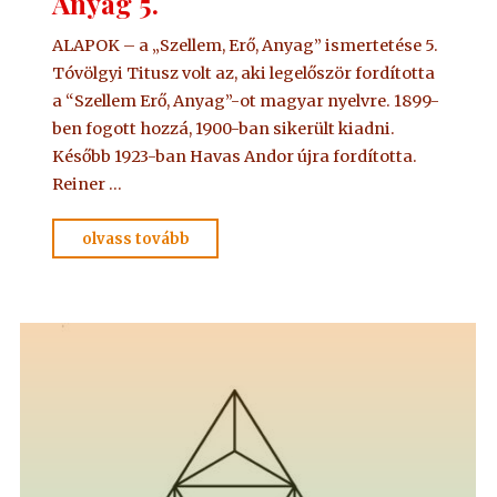
Anyag 5.
ALAPOK – a „Szellem, Erő, Anyag” ismertetése 5.
Tóvölgyi Titusz volt az, aki legelőször fordította
a “Szellem Erő, Anyag”-ot magyar nyelvre. 1899-
ben fogott hozzá, 1900-ban sikerült kiadni.
Később 1923-ban Havas Andor újra fordította.
Reiner …
"ALAPKÖNYV
olvass tovább
–
Szellem,
Erő,
Anyag
5."