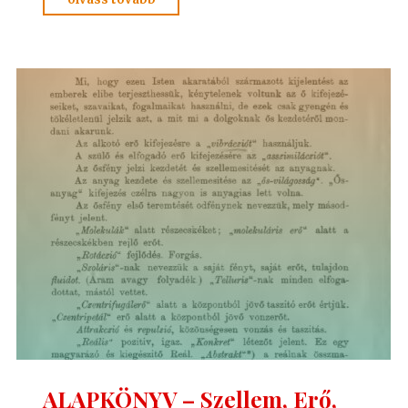
és
FELELETEK
4.
(52-
73)
Hoffmann
professzor"
ALAPKÖNYV – Szellem, Erő,