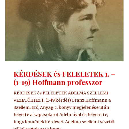
KÉRDÉSEK és FELELETEK 1. –
(1-19) Hoffmann professzor
KÉRDÉSEK és FELELETEK ADELMA SZELLEMI
VEZETŐIHEZ 1. (1-19 kérdés) Franz Hoffmann a
Szellem, Erő, Anyag c. könyv megjelenése után
felvette a kapcsolatot Adelmával és felvetette,
hogy lennének kérdései. Adelma szellemi vezetői
vállalkoztak arra hogy …