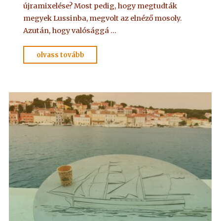
újramixelése? Most pedig, hogy megtudták
megyek Lussinba, megvolt az elnéző mosoly.
Azután, hogy valósággá …
"ADELMA
olvass tovább
NYOMÁBAN
személyesen
2."