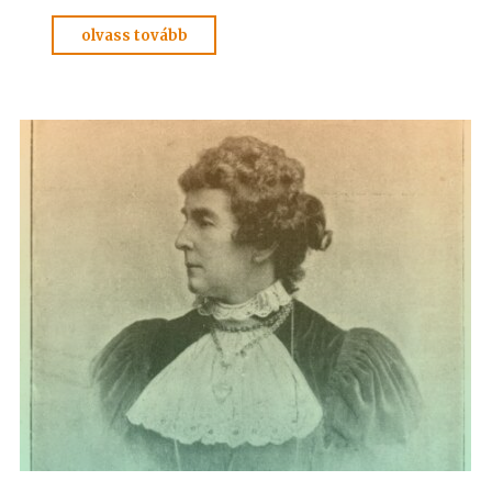
"KÉRDÉSEK
olvass tovább
és
FELELETEK
2.
(20-
38)Hoffmann
professzor"