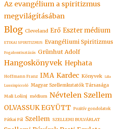
Az evangélium a spiritizmus
megvilágításában
Blog
Eszter médium
Erő
Cleveland
Evangéliumi Spiritizmus
ETIKAI SPIRITIZMUS
Grünhut Adolf
Fogalomtisztázás
Hangoskönyvek
Hephata
Kardec
IMA
Könyvek
Hoffmann Franz
Lilla
Magyar Szellemkutatók Társasága
Lussinpiccoló
Névtelen Szellem
Mali Lošinj
médium
OLVASSUK EGYÜTT
Pozitív gondolatok
Szellem
SZELLEMI BULVÁRLAT
Pátkai Pál