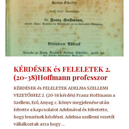
KÉRDÉSEK és FELELETEK 2.
(20-38)Hoffmann professzor
KÉRDÉSEK és FELELETEK ADELMA SZELLEMI
VEZETŐIHEZ 2. (20-38 kérdés) Franz Hoffmann a
Szellem, Erő, Anyag c. könyv megjelenése után
felvette a kapcsolatot Adelmával és felvetette,
hogy lennének kérdései. Adelma szellemi vezetői
vállalkoztak arra hogy …