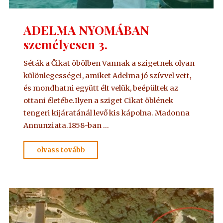
ADELMA NYOMÁBAN
személyesen 3.
Séták a Čikat öbölben Vannak a szigetnek olyan
különlegességei, amiket Adelma jó szívvel vett,
és mondhatni együtt élt velük, beépültek az
ottani életébe.Ilyen a sziget Cikat öblének
tengeri kijáratánál levő kis kápolna. Madonna
Annunziata.1858-ban …
"ADELMA
olvass tovább
NYOMÁBAN
személyesen
3."