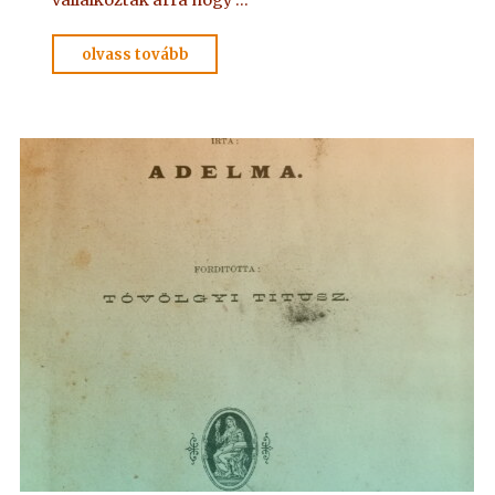
"KÉRDÉSEK
olvass tovább
és
FELELETEK
1.
–
(1-
19)
Hoffmann
professzor"