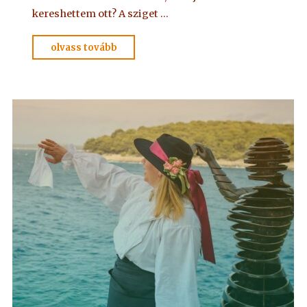
kereshettem ott? A sziget …
"ADELMA
olvass tovább
NYOMÁBAN
személyesen
–
4."