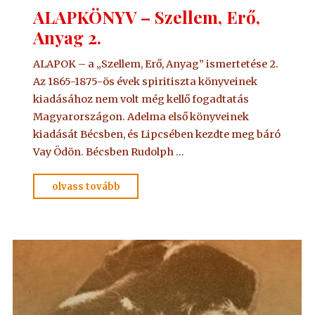
ALAPKÖNYV – Szellem, Erő,
Anyag 2.
ALAPOK – a „Szellem, Erő, Anyag” ismertetése 2.
Az 1865-1875-ös évek spiritiszta könyveinek
kiadásához nem volt még kellő fogadtatás
Magyarországon. Adelma első könyveinek
kiadását Bécsben, és Lipcsében kezdte meg báró
Vay Ödön. Bécsben Rudolph …
"ALAPKÖNYV
olvass tovább
–
Szellem,
Erő,
Anyag
2."