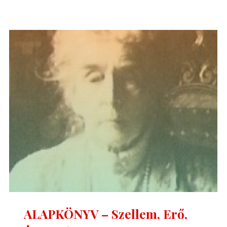
Ferenc:
A
Szellem,
Erő,
Anyag
bírálata
1."
ALAPKÖNYV – Szellem, Erő,