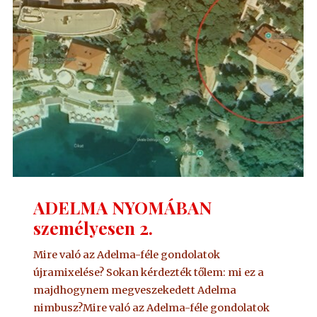
ADELMA NYOMÁBAN
személyesen 2.
Mire való az Adelma-féle gondolatok
újramixelése? Sokan kérdezték tőlem: mi ez a
majdhogynem megveszekedett Adelma
nimbusz?Mire való az Adelma-féle gondolatok