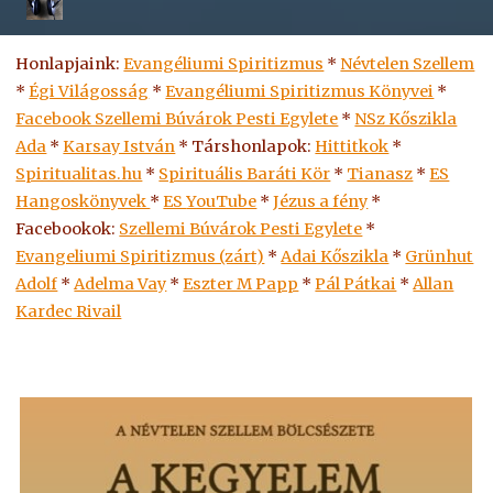
Honlapjaink:
Evangéliumi Spiritizmus
*
Névtelen Szellem
*
Égi Világosság
*
Evangéliumi Spiritizmus Könyvei
*
Facebook Szellemi Búvárok Pesti Egylete
*
NSz Kőszikla
Ada
*
Karsay István
* Társhonlapok:
Hittitkok
*
Spiritualitas.hu
*
Spirituális Baráti Kör
*
Tianasz
*
ES
Hangoskönyvek
*
ES
YouTube
*
Jézus a fény
*
Facebookok:
Szellemi Búvárok Pesti Egylete
*
Evangeliumi Spiritizmus (zárt)
*
Adai Kőszikla
*
Grünhut
Adolf
*
Adelma Vay
*
Eszter M Papp
*
Pál Pátkai
*
Allan
Kardec Rivail