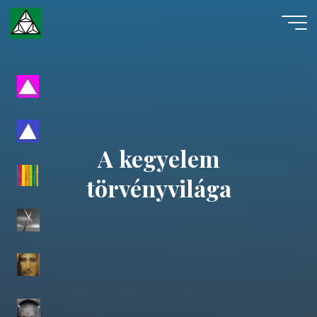
Skip
to
content
Evangéliumi
Spiritizmus
A kegyelem
törvényvilága