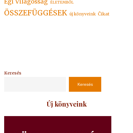
Égi Világosság
ÉLETEMBŐL
ÖSSZEFÜGGÉSEK
Čikat
új könyveink
Keresés
Keresés
Új könyveink