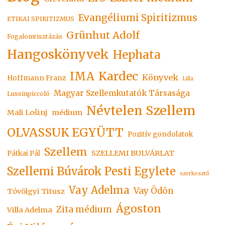
Evangéliumi Spiritizmus
ETIKAI SPIRITIZMUS
Grünhut Adolf
Fogalomtisztázás
Hangoskönyvek
Hephata
Kardec
IMA
Könyvek
Hoffmann Franz
Lilla
Magyar Szellemkutatók Társasága
Lussinpiccoló
Névtelen Szellem
Mali Lošinj
médium
OLVASSUK EGYÜTT
Pozitív gondolatok
Szellem
SZELLEMI BULVÁRLAT
Pátkai Pál
Szellemi Búvárok Pesti Egylete
szerkesztő
Vay Adelma
Vay Ödön
Tóvölgyi Titusz
Ágoston
Zita médium
Villa Adelma