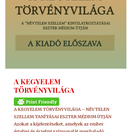
A KEGYELEM
TÖRVÉNYVILÁGA
A KEGYELEM TÖRVÉNYVILÁGA – NÉVTELEN
SZELLEM TANÍTÁSAI ESZTER MÉDIUM ÙTJÁN
Azokat a kijelentéseket, amelyek az ember
értelmi és érzelmi színvonalát meghaladó