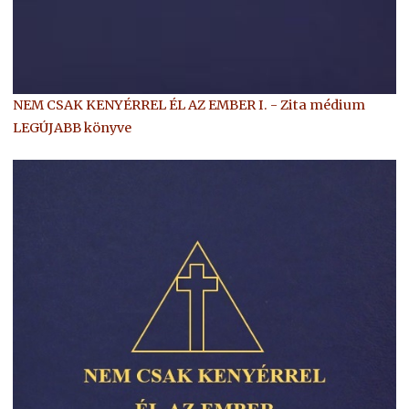
NEM CSAK KENYÉRREL ÉL AZ EMBER I. - Zita médium
LEGÚJABB könyve