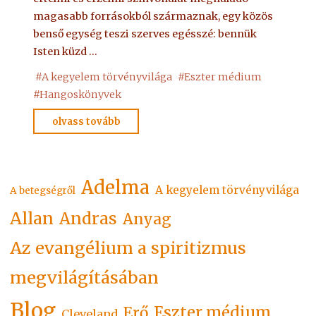
magasabb forrásokból származnak, egy közös
benső egység teszi szerves egésszé: bennük
Isten küzd …
#
A kegyelem törvényvilága
#
Eszter médium
#
Hangoskönyvek
"A
olvass tovább
KEGYELEM
TÖRVÉNYVILÁGA"
Adelma
A kegyelem törvényvilága
A betegségről
Allan
Andras
Anyag
Az evangélium a spiritizmus
megvilágításában
Blog
Eszter médium
Erő
Cleveland