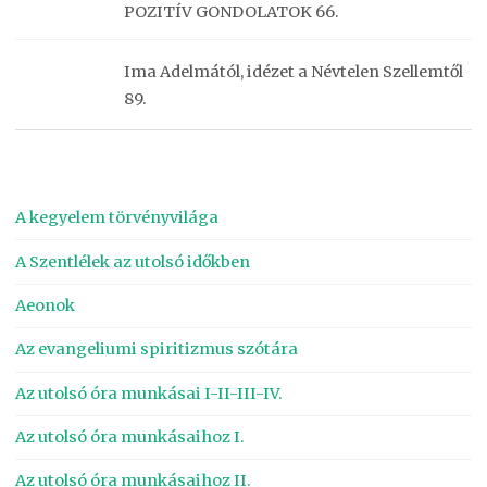
POZITÍV GONDOLATOK 66.
Ima Adelmától, idézet a Névtelen Szellemtől
89.
A kegyelem törvényvilága
A Szentlélek az utolsó időkben
Aeonok
Az evangeliumi spiritizmus szótára
Az utolsó óra munkásai I-II-III-IV.
Az utolsó óra munkásaihoz I.
Az utolsó óra munkásaihoz II.