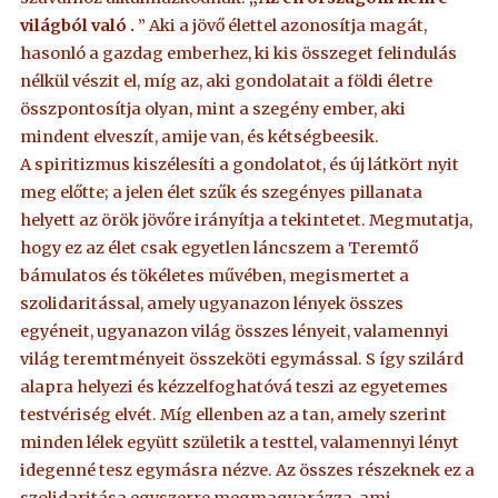
világból való .
” Aki a jövő élettel azonosítja magát,
hasonló a gazdag emberhez, ki kis összeget felindulás
nélkül vészit el, míg az, aki gondolatait a földi életre
összpontosítja olyan, mint a szegény ember, aki
mindent elveszít, amije van, és kétségbeesik.
A spiritizmus kiszélesíti a gondolatot, és új látkört nyit
meg előtte; a jelen élet szűk és szegényes pillanata
helyett az örök jövőre irányítja a tekintetet. Megmutatja,
hogy ez az élet csak egyetlen láncszem a Teremtő
bámulatos és tökéletes művében, megismertet a
szolidaritással, amely ugyanazon lények összes
egyéneit, ugyanazon világ összes lényeit, valamennyi
világ teremtményeit összeköti egymással. S így szilárd
alapra helyezi és kézzelfoghatóvá teszi az egyetemes
testvériség elvét. Míg ellenben az a tan, amely szerint
minden lélek együtt születik a testtel, valamennyi lényt
idegenné tesz egymásra nézve. Az összes részeknek ez a