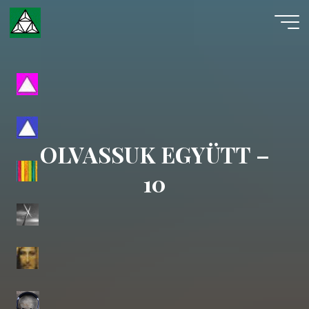
Skip
to
content
Evangéliumi
Spiritizmus
OLVASSUK EGYÜTT –
10