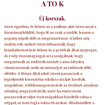
A TO K
Új korszak.
Isten egyetlen, és Mózes az a szellem, akit isten azzal a
hivatással küldött, hogy őt ne csak a zsidók, hanem a
pogány népek előtt is megismertesse. A héber nép
eszköz volt, melyet Isten felhasznált, hogy
kinyilatkoztatását Mózes és a próféták által megtegye,
és e nép viszontagságai arra szolgálnak, hogy
megnyissák az emberek szemét s ama fátyolra
rámutassanak, mely az istenséget az emberek előtt
elfödte. A Mózes által adott isteni parancsok a
legteljesebb keresztény erkölcs csiráját hordták
magukban. A bibliamagyarázatok az értelmet azonban
némileg megszorították, mert ha emez isteni
parancsokat teljes tisztaságukban közölték volna a
néppel, ez nem fogta volna fel azokat. Mindamellett a