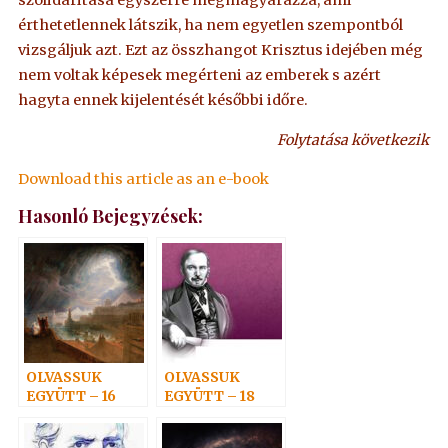
szolidaritása egyszerre megmagyarázza, ami
érthetetlennek látszik, ha nem egyetlen szempontból
vizsgáljuk azt. Ezt az összhangot Krisztus idejében még
nem voltak képesek megérteni az emberek s azért
hagyta ennek kijelentését későbbi időre.
Folytatása következik
Download this article as an e-book
Hasonló Bejegyzések:
OLVASSUK
OLVASSUK
EGYÜTT – 16
EGYÜTT – 18