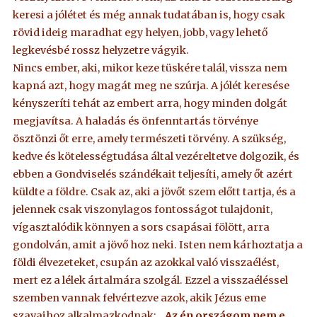
keresi a jólétet és még annak tudatában is, hogy csak
rövid ideig maradhat egy helyen, jobb, vagy lehető
legkevésbé rossz helyzetre vágyik.
Nincs ember, aki, mikor keze tüskére talál, vissza nem
kapná azt, hogy magát meg ne szúrja. A jólét keresése
kényszeríti tehát az embert arra, hogy minden dolgát
megjavítsa. A haladás és önfenntartás törvénye
ösztönzi őt erre, amely természeti törvény. A szükség,
kedve és kötelességtudása által vezéreltetve dolgozik, és
ebben a Gondviselés szándékait teljesíti, amely őt azért
küldte a földre. Csak az, aki a jövőt szem előtt tartja, és a
jelennek csak viszonylagos fontosságot tulajdonit,
vígasztalódik könnyen a sors csapásai fölött, arra
gondolván, amit a jövő hoz neki. Isten nem kárhoztatja a
földi élvezeteket, csupán az azokkal való visszaélést,
mert ez a lélek ártalmára szolgál. Ezzel a visszaéléssel
szemben vannak felvértezve azok, akik Jézus eme
szavaihoz alkalmazkodnak:
„Az én országom nem e