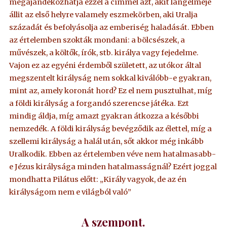
megajándékozhatja ezzel a címmel azt, akit lángelméje
állit az első helyre valamely eszmekörben, aki Uralja
századát és befolyásolja az emberiség haladását. Ebben
az értelemben szokták mondani: a bölcsészek, a
művészek, a költők, írók, stb. királya vagy fejedelme.
Vajon ez az egyéni érdemből született, az utókor által
megszentelt királyság nem sokkal kiválóbb-e gyakran,
mint az, amely koronát hord? Ez el nem pusztulhat, míg
a földi királyság a forgandó szerencse játéka. Ezt
mindig áldja, míg amazt gyakran átkozza a későbbi
nemzedék. A földi királyság bevégződik az élettel, míg a
szellemi királyság a halál után, sőt akkor még inkább
Uralkodik. Ebben az értelemben véve nem hatalmasabb-
e Jézus királysága minden hatalmasságnál? Ezért joggal
mondhatta Pilátus előtt: „Király vagyok, de az én
királyságom nem e világból való”
A szempont.