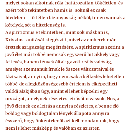
melyet sokan alkotnak róla, határozatlan, tökéletlen, és
azért több tekintetben hamis is. Soknál ez csak
hiedelem – föltétlen bizonyosság nélkül; innen vannak a
kételyek, sőt a hitetlenség is.
A spiritizmus e tekintetben, mint sok másban is,
Krisztus tanítását kiegészíti, mivel az emberek már
érettek az igazság megértésére. A spiritizmus szerint a
jövő élet már többé nemcsak egyszerű hitcikkely vagy
feltevés, hanem tények által igazolt reális valóság,
amelyet szemtanuk írnak le összes változataival és
fázisaival, annyira, hogy nemcsak a kétkedés lehetetlen
többé, de a legközönségesebb értelem is elképzelheti
valódi alakjában úgy, amint el lehet képzelni egy
országot, amelynek részletes leírását olvassuk. Nos, a
jövő életnek ez a leírása annyira részletes, a benne élő
boldog vagy boldogtalan lények állapota annyira
ésszerű, hogy önkéntelenül azt kell mondanunk, hogy
nem is lehet másképp és valóban ez az Isten