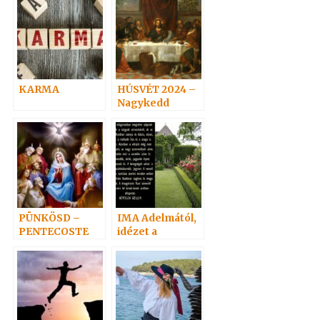
KARMA
HÚSVÉT 2024 –
Nagykedd
PÜNKÖSD –
IMA Adelmától,
PENTECOSTE
idézet a
Névtelen
Szellemtől 7.