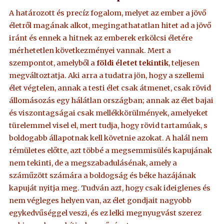
A határozott és precíz fogalom, melyet az ember a jövő
életről magának alkot, megingathatatlan hitet ad a jövő
iránt és ennek a hitnek az emberek erkölcsi életére
mérhetetlen következményei vannak. Mert a
szempontot, amelyből a
földi életet tekintik
, teljesen
megváltoztatja. Aki arra a tudatra jön, hogy a szellemi
élet végtelen, annak a testi élet csak átmenet, csak rövid
állomásozás egy hálátlan országban; annak az élet bajai
és viszontagságai csak mellékkörülmények, amelyeket
türelemmel visel el, mert tudja, hogy rövid tartamúak, s
boldogabb állapotnak kell követnie azokat. A halál nem
rémületes előtte, azt többé a megsemmisülés kapujának
nem tekinti, de a megszabadulásénak, amely a
száműzött számára a boldogság és béke hazájának
kapuját nyitja meg. Tudván azt, hogy csak ideiglenes és
nem végleges helyen van, az élet gondjait nagyobb
egykedvűséggel veszi, és ez lelki megnyugvást szerez