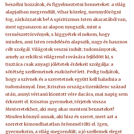
beszélni hozzátok, és figyelmeztetni benneteket: a világ
alapjaiban megrendült, vihar közeleg, mennydörögni
fog, zárkózzatok be! A spiritizmus Isten akaratából van,
mert ugyanazon az alapon nyugszik, mint a
természettörvények, s higgyétek el nekem, hogy
minden, ami Isten rendelésén alapszik, nagy és hasznos
célt szolgál. Világotok veszni indult; tudományotok,
amely az erkölcsi világrend rovására fejlődött ki, s
tisztára csak anyagi jólétetek érdekeit szolgálja: a
sötétség szellemeinek eszközévé lett. Pedig tudjátok,
hogy a szívnek és a szeretetnek együtt kell haladnia a
tudománnyal. Íme, Krisztus országa tizenkilenc század
után, annyi vértanú kiontott vére dacára, mai napig sem
érkezett el. Krisztus gyermekei, térjetek vissza
Mesteretekhez, aki meg akar menteni benneteket!
Minden könnyű annak, aki hisz és szeret, mert azt a
szeretet kimondhatatlan örömmel tölti el. Igen,
gyermekeim, a világ megrendült; a jó szellemek eleget