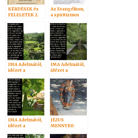
KÉRDÉSEK és
Az Evangélium,
FELELETEK 2.
a spiritizmus
(20-
megvilágításába
38)Hoffmann
n
professzor
IMA Adelmától,
IMA Adelmától,
idézet a
idézet a
Névtelen
Névtelen
Szellemtől 17.
Szellemtől 11.
IMA Adelmától,
JÉZUS
idézet a
MENNYBE-
Névtelen
MENETELE
Szellemtől 1.