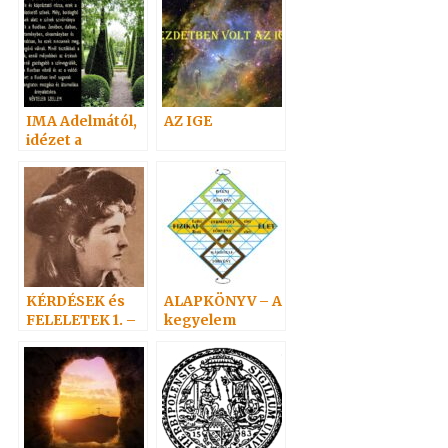
IMA Adelmától,
AZ IGE
idézet a
Névtelen
Szellemtől 14.
KÉRDÉSEK és
ALAPKÖNYV – A
FELELETEK 1. –
kegyelem
(1-19) Hoffmann
törvényvilága 1
professzor