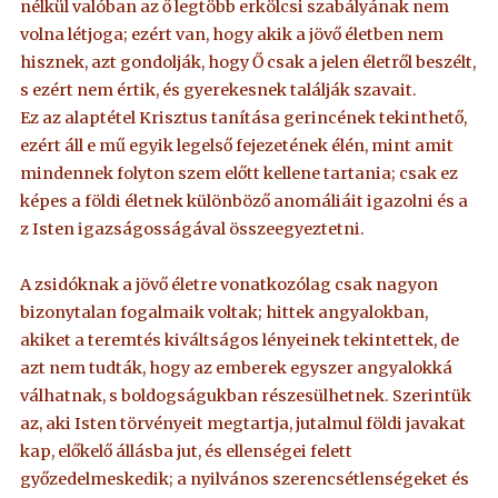
nélkül valóban az ő legtöbb erkölcsi szabályának nem
volna létjoga; ezért van, hogy akik a jövő életben nem
hisznek, azt gondolják, hogy Ő csak a jelen életről beszélt,
s ezért nem értik, és gyerekesnek találják szavait.
Ez az alaptétel Krisztus tanítása gerincének tekinthető,
ezért áll e mű egyik legelső fejezetének élén, mint amit
mindennek folyton szem előtt kellene tartania; csak ez
képes a földi életnek különböző anomáliáit igazolni és a
z Isten igazságosságával összeegyeztetni.
A zsidóknak a jövő életre vonatkozólag csak nagyon
bizonytalan fogalmaik voltak; hittek angyalokban,
akiket a teremtés kiváltságos lényeinek tekintettek, de
azt nem tudták, hogy az emberek egyszer angyalokká
válhatnak, s boldogságukban részesülhetnek. Szerintük
az, aki Isten törvényeit megtartja, jutalmul földi javakat
kap, előkelő állásba jut, és ellenségei felett
győzedelmeskedik; a nyilvános szerencsétlenségeket és