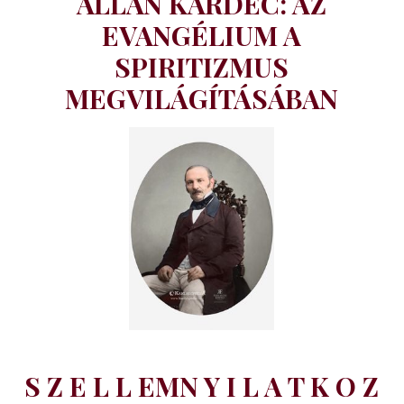
ALLAN KARDEC: AZ
EVANGÉLIUM A
SPIRITIZMUS
MEGVILÁGÍTÁSÁBAN
S Z E L L EMN Y I L A T K O Z