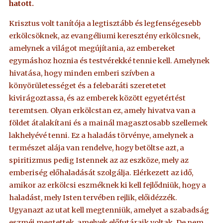
hatott.
Krisztus volt tanítója a legtisztább és legfenségesebb
erkölcsöknek, az evangéliumi keresztény erkölcsnek,
amelynek a világot megújítania, az embereket
egymáshoz hoznia és testvérekké tennie kell. Amelynek
hivatása, hogy minden emberi szívben a
könyörületességet és a felebaráti szeretetet
kivirágoztassa, és az emberek között egyetértést
teremtsen. Olyan erkölcstan ez, amely hivatva van a
földet átalakítani és a mainál magasztosabb szellemek
lakhelyévé tenni. Ez a haladás törvénye, amelynek a
természet alája van rendelve, hogy betöltse azt, a
spiritizmus pedig Istennek az az eszköze, mely az
emberiség előhaladását szolgálja. Elérkezett az idő,
amikor az erkölcsi eszméknek ki kell fejlődniük, hogy a
haladást, mely Isten tervében rejlik, előidézzék.
Ugyanazt az utat kell megtenniük, amelyet a szabadság
eszméi megtettek, amelyek előfutáraik voltak. De nem