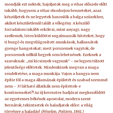
mondják ezt nektek; hajoljatok meg a vihar előszele előtt
inkább, hogysem a vihar elsodorjon benneteket, azaz
készüljetek és ne legyetek hasonlók a balga szüzekhez,
akiket készületlenül talált a vőlegény. A készülő
forradalom inkább erkölcsi, mint anyagi; nagy
szellemek, Isten küldöttei sugalmazzák hiteteket, hogy
ti buzgó és megvilágosított munkások, hallassátok
gyenge hangotokat; mert porszemek vagytok, de
porszemek nélkül hegyek sem lehetnének. Ezeknek a
szavaknak: „mi kicsinyek vagyunk” – ne legyen túlzott
jelentősége előttetek. Mindenkinek megvan a maga
rendeltetése, a maga munkája. Vajon a hangya nem
építie föl a maga államának épületét és szabad szemmel
nem – 37 látható állatkák nem építettek-e
kontinenseket?! Az új keresztes hadjárat megkezdődött
az egyetemes békének apostolai, modern szent
Bernátok, tekintsetek és haladjatok előre: a világ
törvénye a haladás!
(Fénelon, Poitiers, 1861.)