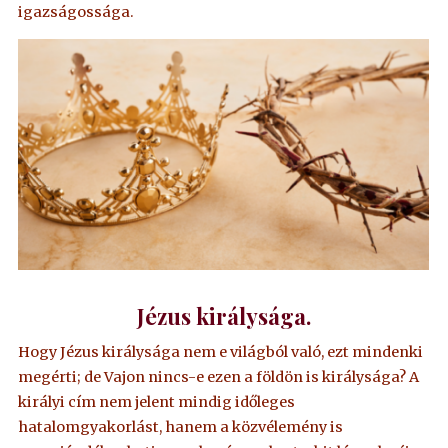
igazságossága.
Jézus királysága.
Hogy Jézus királysága nem e világból való, ezt mindenki
megérti; de Vajon nincs-e ezen a földön is királysága? A
királyi cím nem jelent mindig időleges
hatalomgyakorlást, hanem a közvélemény is