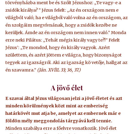
törvényházba ment be és Szólt Jézushoz: „Te vagy-e a
zsidók királya? ” Jézus felelt: „Az én országom nem e
világbó1 való; ha e világból való volna az én országom, az
én szolgáim megvívnának, hogy a zsidók kezébe ne
kerüljek. Ámde az én országom nem innen való.” Monda
erre neki Pilátus: „Tehát mégis király vagy te?!” Felelt
Jézus’: „Te mondod, hogy én király vagyok. Azért
születtem, és azért jöttem e világra, hogy bizonyságot
tegyek az igazságról. Aki az igazság kö vetője, hallgat az
én szavamra.”
(Ján. XVÍIL 33; 36, 37.)
A jövő élet
E szavai által Jézus világosan jelzi a jövő életet és azt
minden körülmények közt mint az emberiség
határkövét mut atja be, amelyet az embernek már e
földön mély meggondolás tárgyává kell tennie.
Minden szabálya erre a főelvre vonatkozik. Jövő élet