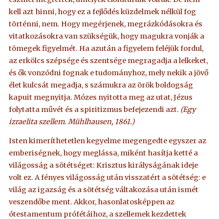
kell azt hinni, hogy ez a fejlődés küzdelmek nélkül fog
történni, nem. Hogy megérjenek, megrázkódásokra és
vitatkozásokra van szükségük, hogy magukra vonják a
tömegek figyelmét. Ha azután a figyelem feléjük fordul,
az erkölcs szépsége és szentsége megragadja a lelkeket,
és ők vonzódni fognak e tudományhoz, mely nekik a jövő
élet kulcsát megadja, s számukra az örök boldogság
kapuit megnyitja. Mózes nyitotta meg az utat, Jézus
folytatta művét és a spiritizmus befejezendi azt.
(Egy
izraelita szellem. Mühlhausen, 1861.)
Isten kimeríthetetlen kegyelme megengedte egyszer az
emberiségnek, hogy meglássa, miként hasítja ketté a
világosság a sötétséget: Krisztus királyságának ideje
volt ez. A fényes világosság után visszatért a sötétség: e
világ az igazság és a sötétség váltakozása után ismét
veszendőbe ment. Akkor, hasonlatosképpen az
ótestamentum prófétáihoz, a szellemek kezdettek