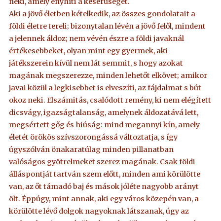
neki, amely enyhíti a keserűséget.
Aki a jövő életben kételkedik, az összes gondolatait a
földi életre tereli; bizonytalan lévén a jövő felől, mindent
a jelennek áldoz; nem vévén észre a földi javaknál
értékesebbeket, olyan mint egy gyermek, aki
játékszerein kívül nem lát semmit, s hogy azokat
magának megszerezze, minden lehetőt elkövet; amikor
javai közül a legkisebbet is elveszíti, az fájdalmat s bút
okoz neki. Elszámitás, csalódott remény, ki nem elégített
dicsvágy, igazságtalanság, amelynek áldozatává lett,
megsértett gőg és hiúság: mind megannyi kín, amely
életét örökös szívszorongássá változtatja, s így
úgyszólván önakaratúlag minden pillanatban
valóságos gyötrelmeket szerez magának. Csak földi
álláspontját tartván szem előtt, minden ami körülötte
van, az őt támadó baj és mások jóléte nagyobb arányt
ölt. Éppúgy, mint annak, aki egy város közepén van, a
körülötte lévő dolgok nagyoknak látszanak, úgy az