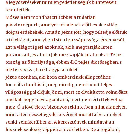
a legyőzetéseket mint engedetlenségük büntetéseit
tekintették.
Mózes nem mondhatott többet a tudatlan
pásztornépnek, amelyet mindenek előtt csak e világ
dolgai érdekeltek. Azután Jézus jött, hogy felfedje előttük
a túlvilágot, amelyben Isten igazságossága érvényesül.
Ezt a világot ígéri azoknak, akik megtartják Isten
parancsait, és ahol a jók megkapják jutalmukat. Ez az
ország az ő királysága, ebben él Ő teljes dicsőségben, s
ide tér vissza, ha elhagyja a földet.
Jézus azonban, aki kora embereinek állapotához
formálta tanítását, még mindig nem tudott teljes
világossággal eléjük jönni, mert ez elvakította volna őket
anélkül, hogy fölvilágosítaná, mert nem értették volna
meg. Ő a jövő életet bizonyos tekintetben mint alapelvet,
mint a természet egyik törvényét mutatta be, amelyet
senki sem kerülhet ki. A keresztények mindnyájan
hisznek szükségképpen a jövő életben. De a fogalom,