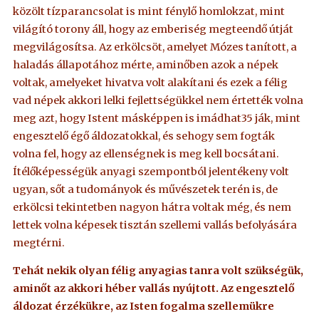
közölt tízparancsolat is mint fénylő homlokzat, mint
világító torony áll, hogy az emberiség megteendő útját
megvilágosítsa. Az erkölcsöt, amelyet Mózes tanított, a
haladás állapotához mérte, aminőben azok a népek
voltak, amelyeket hivatva volt alakítani és ezek a félig
vad népek akkori lelki fejlettségükkel nem értették volna
meg azt, hogy Istent másképpen is imádhat35 ják, mint
engesztelő égő áldozatokkal, és sehogy sem fogták
volna fel, hogy az ellenségnek is meg kell bocsátani.
Ítélőképességük anyagi szempontból jelentékeny volt
ugyan, sőt a tudományok és művészetek terén is, de
erkölcsi tekintetben nagyon hátra voltak még, és nem
lettek volna képesek tisztán szellemi vallás befolyására
megtérni.
Tehát nekik olyan félig anyagias tanra volt szükségük,
aminőt az akkori héber vallás nyújtott. Az engesztelő
áldozat érzékükre, az Isten fogalma szellemükre