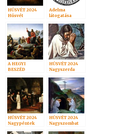
HÚSVÉT 2024
Adelma
Húsvét
látogatása
vasárnap
Hoffmannál.
Hoffmann
látogatása
Adelmánál…
A HEGYI
HÚSVÉT 2024
BESZÉD
Nagyszerda
HÚSVÉT 2024
HÚSVÉT 2024
Nagypéntek
Nagyszombat