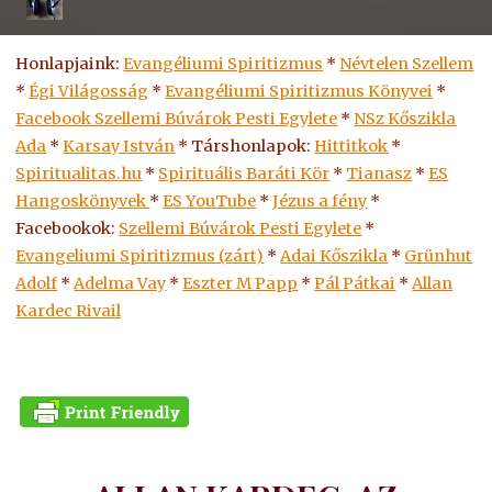
Honlapjaink:
Evangéliumi Spiritizmus
*
Névtelen Szellem
*
Égi Világosság
*
Evangéliumi Spiritizmus Könyvei
*
Facebook Szellemi Búvárok Pesti Egylete
*
NSz Kőszikla
Ada
*
Karsay István
* Társhonlapok:
Hittitkok
*
Spiritualitas.hu
*
Spirituális Baráti Kör
*
Tianasz
*
ES
Hangoskönyvek
*
ES
YouTube
*
Jézus a fény
*
Facebookok:
Szellemi Búvárok Pesti Egylete
*
Evangeliumi Spiritizmus (zárt)
*
Adai Kőszikla
*
Grünhut
Adolf
*
Adelma Vay
*
Eszter M Papp
*
Pál Pátkai
*
Allan
Kardec Rivail