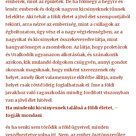
emberek, mint az épületek. De ha fölmegy a hegyre és
lenéz: emberek és dolgok nagyon kicsinyeknek tűnnek
fel előtte. Aki tehát a földi életet a jövő élet szempontjából
tekinti, arra nézve az emberiség, mint a csillagok az
égboltozaton, úgy vész el a nagy végtelenségben; az a
nagyokat és kicsinyeket összekeveredve látja, mint
hangyatömeget a zsombékon. Az látja, hogy proletárok
és Uralkodók ugyanazon alkotásúak, és szánakozik
azokon, kik mulandó dolgokon csüggvén, annyi gondot
okoznak maguknak, hogy miként szerezzenek oly
helyet, amely őket valamennyire előtérbe állítja, amely
helyet csak rövid ideig foglalhatnak el. Íme a földi
javakhoz való ragaszkodás mindig fordított viszonyban
van a jövő élet hitével.
Ha mindenki kicsinyesnek találná a földi életet, –
fogják mondani
és ha senki sem törődik a föld ügyeivel, minden
veszélyeztetve volna itt. Nem, az ember ösztönszerűleg