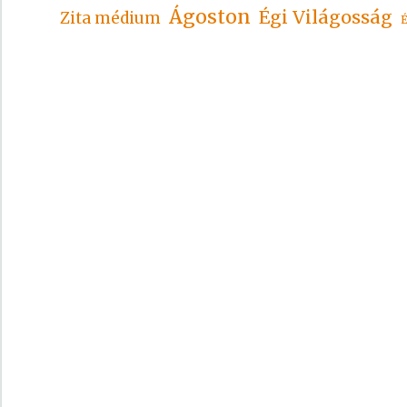
Ágoston
Égi Világosság
Zita médium