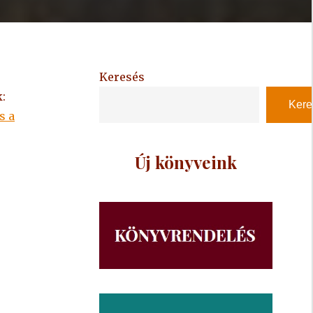
Keresés
:
Kere
s a
Új könyveink