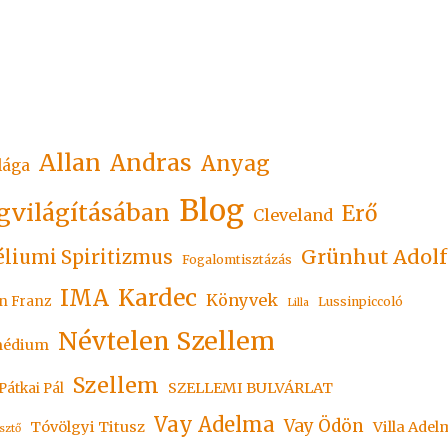
Allan
Andras
Anyag
lága
Blog
gvilágításában
Erő
Cleveland
Grünhut Adolf
liumi Spiritizmus
Fogalomtisztázás
Kardec
IMA
Könyvek
n Franz
Lussinpiccoló
Lilla
Névtelen Szellem
édium
Szellem
SZELLEMI BULVÁRLAT
Pátkai Pál
Vay Adelma
Vay Ödön
Tóvölgyi Titusz
Villa Adel
sztő