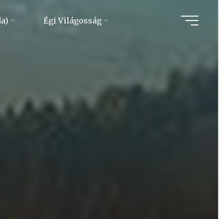
da)
Égi Világosság