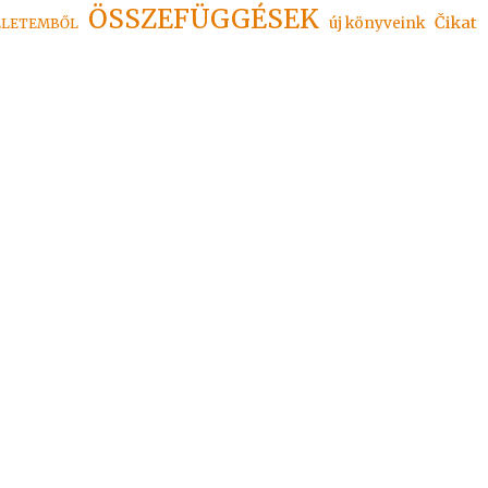
ÖSSZEFÜGGÉSEK
Čikat
új könyveink
ÉLETEMBŐL