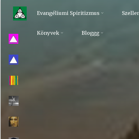
Skip
to
Evangéliumi Spiritizmus
Szelle
content
Evangéliumi
Könyvek
Bloggg
Spiritizmus