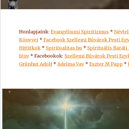
Honlapjaink:
Evangéliumi Spiritizmus
*
Névte
Könyvei
*
Facebook Szellemi Búvárok Pesti Egy
Hittitkok
*
Spiritualitas.hu
*
Spirituális Baráti
fény
* Facebookok:
Szellemi Búvárok Pesti Egy
Grünhut Adolf
*
Adelma Vay
*
Eszter M Papp
*