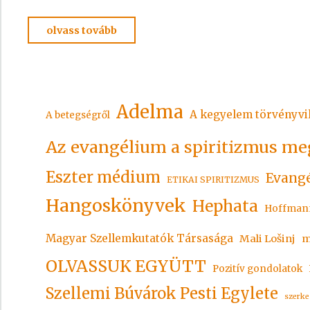
"ÁDVENT
olvass tovább
2024"
Adelma
A kegyelem törvényvi
A betegségről
Az evangélium a spiritizmus me
Eszter médium
Evangé
ETIKAI SPIRITIZMUS
Hangoskönyvek
Hephata
Hoffman
Magyar Szellemkutatók Társasága
Mali Lošinj
m
OLVASSUK EGYÜTT
Pozitív gondolatok
Szellemi Búvárok Pesti Egylete
szerke