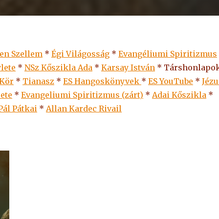
len Szellem
*
Égi Világosság
*
Evangéliumi Spiritizmus
lete
*
NSz Kőszikla Ada
*
Karsay István
* Társhonlapok
 Kör
*
Tianasz
*
ES Hangoskönyvek
*
ES
YouTube
*
Jézu
lete
*
Evangeliumi Spiritizmus (zárt)
*
Adai Kőszikla
*
Pál Pátkai
*
Allan Kardec Rivail