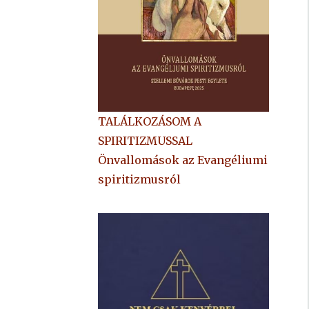
TALÁLKOZÁSOM A
SPIRITIZMUSSAL
Önvallomások az Evangéliumi
spiritizmusról