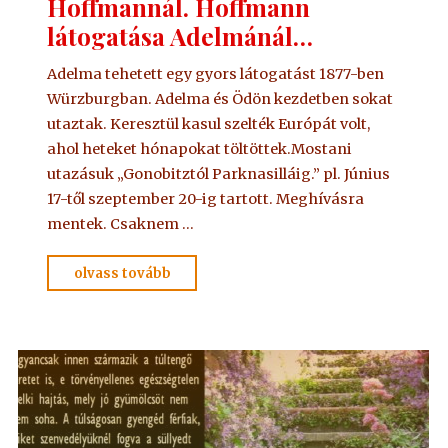
Hoffmannál. Hoffmann
látogatása Adelmánál…
Adelma tehetett egy gyors látogatást 1877-ben
Würzburgban. Adelma és Ödön kezdetben sokat
utaztak. Keresztül kasul szelték Európát volt,
ahol heteket hónapokat töltöttek.Mostani
utazásuk „Gonobitztól Parknasilláig.” pl. Június
17-től szeptember 20-ig tartott. Meghívásra
mentek. Csaknem …
"Adelma
olvass tovább
látogatása
Hoffmannál.
Hoffmann
látogatása
Adelmánál…"