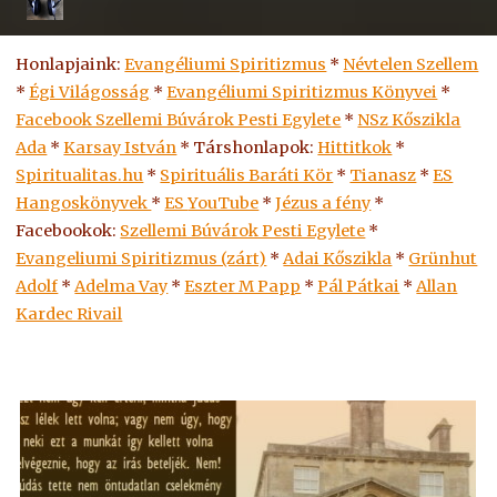
Honlapjaink:
Evangéliumi Spiritizmus
*
Névtelen Szellem
*
Égi Világosság
*
Evangéliumi Spiritizmus Könyvei
*
Facebook Szellemi Búvárok Pesti Egylete
*
NSz Kőszikla
Ada
*
Karsay István
* Társhonlapok:
Hittitkok
*
Spiritualitas.hu
*
Spirituális Baráti Kör
*
Tianasz
*
ES
Hangoskönyvek
*
ES
YouTube
*
Jézus a fény
*
Facebookok:
Szellemi Búvárok Pesti Egylete
*
Evangeliumi Spiritizmus (zárt)
*
Adai Kőszikla
*
Grünhut
Adolf
*
Adelma Vay
*
Eszter M Papp
*
Pál Pátkai
*
Allan
Kardec Rivail