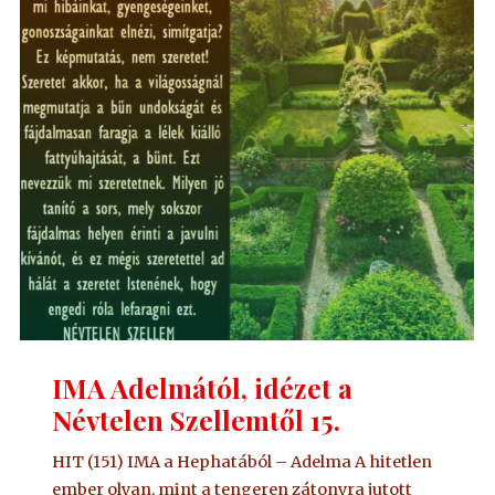
Névtelen
Szellemtől
16."
IMA Adelmától, idézet a
Névtelen Szellemtől 15.
HIT (151) IMA a Hephatából – Adelma A hitetlen
ember olyan, mint a tengeren zátonyra jutott