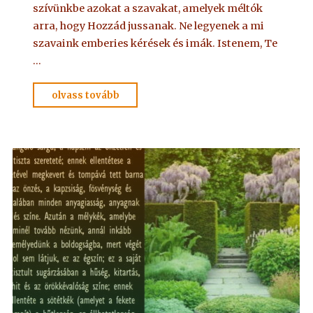
szívünkbe azokat a szavakat, amelyek méltók
arra, hogy Hozzád jussanak. Ne legyenek a mi
szavaink emberies kérések és imák. Istenem, Te
…
"IMA
olvass tovább
Adelmától,
idézet
a
Névtelen
Szellemtől
13."