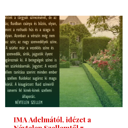
Adelmától,
idézet
a
Névtelen
Szellemtől
8."
IMA Adelmától, idézet a
Névtelen Szellemtől 7.