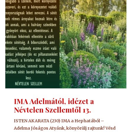
Névtelen
Szellemtől
14."
IMA Adelmától, idézet a
Névtelen Szellemtől 13.
ISTEN AKARATA (230) IMA a Hephatából –
Adelma Jóságos Atyánk, könyörülj rajtunk! Vésd