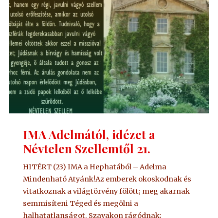
IMA Adelmától, idézet a
Névtelen Szellemtől 21.
HITÉRT (23) IMA a Hephatából – Adelma
Mindenható Atyánk!Az emberek okoskodnak és
vitatkoznak a világtörvény fölött; meg akarnak
semmisíteni Téged és megölni a
halhatatlanságot. Szavakon rágódnak;