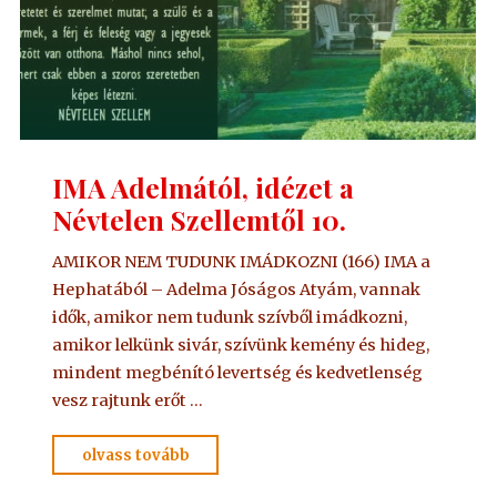
IMA Adelmától, idézet a
Névtelen Szellemtől 10.
AMIKOR NEM TUDUNK IMÁDKOZNI (166) IMA a
Hephatából – Adelma Jóságos Atyám, vannak
idők, amikor nem tudunk szívből imádkozni,
amikor lelkünk sivár, szívünk kemény és hideg,
mindent megbénító levertség és kedvetlenség
vesz rajtunk erőt …
"IMA
olvass tovább
Adelmától,