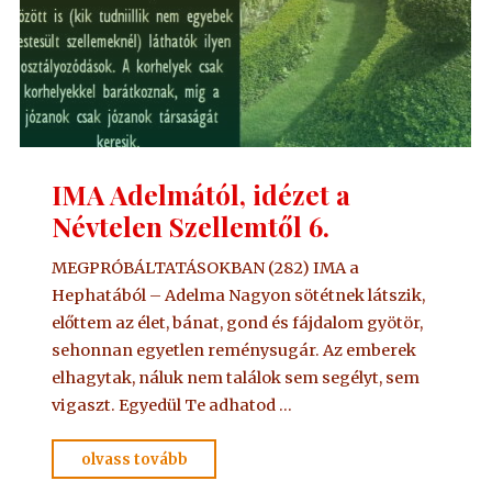
IMA Adelmától, idézet a
Névtelen Szellemtől 6.
MEGPRÓBÁLTATÁSOKBAN (282) IMA a
Hephatából – Adelma Nagyon sötétnek látszik,
előttem az élet, bánat, gond és fájdalom gyötör,
sehonnan egyetlen reménysugár. Az emberek
elhagytak, náluk nem találok sem segélyt, sem
vigaszt. Egyedül Te adhatod …
"IMA
olvass tovább
Adelmától,