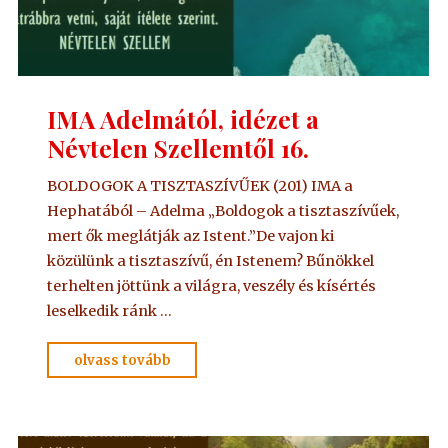
IMA Adelmától, idézet a
Névtelen Szellemtől 16.
BOLDOGOK A TISZTASZÍVŰEK (201) IMA a
Hephatából – Adelma „Boldogok a tisztaszívűek,
mert ők meglátják az Istent.”De vajon ki
közülünk a tisztaszívű, én Istenem? Bűnökkel
terhelten jöttünk a világra, veszély és kísértés
leselkedik ránk …
"IMA
olvass tovább
Adelmától,
idézet
a