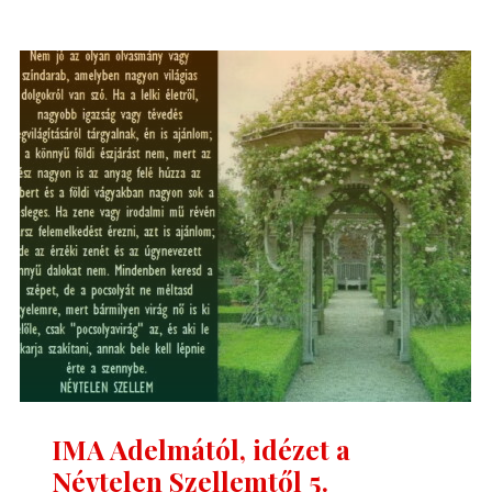
idézet
a
Névtelen
Szellemtől
6."
IMA Adelmától, idézet a
Névtelen Szellemtől 5.