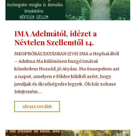
IMA Adelmától, idézet a
Névtelen Szellemtől 14.
MEGPRÓBÁLTATÁSBAN (159) IMA a Hephatából
– Adelma Ma különösen buzgó imával
közeledem Hozzád, jó Atyám. Ma ünnepelem azt
a napot, amelyen e Földre küldtél azért, hogy
javuljak és dicsőségedre legyek. Óh bár sohase
felejteném …
"IMA
olvass tovább
Adelmától,
idézet
a