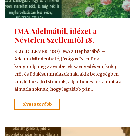
IMA Adelmától, idézet a
Névtelen Szellemtől 18.
SEGEDELEMÉRT (87) IMA a Hephatából –
Adelma Mindenható, jóságos Istenünk,
könyörülj meg az emberek szenvedésein; küldj
erőt és üdülést mindazoknak, akik betegségben
sínylődnek. Jó Istenünk, adj pihenést és álmot az
álmatlanoknak, hogy legalább pár …
"IMA
olvass tovább
Adelmától,
idézet
a
Névtelen