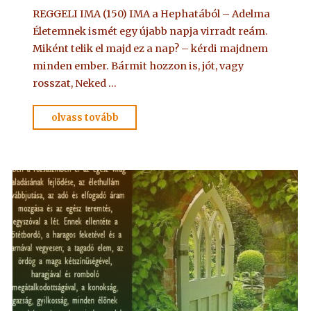
REGGELI IMA (150) IMA a Hephatából – Adelma
Életemnek ismét egy újabb napja virradt reám.
Miként telik el majd ez a nap? – kérdi majdnem
minden ember. Bármit hozzon is, jót, vagy
rosszat, Neked …
"IMA
olvass tovább
Adelmától,
idézet
a
Névtelen
Szellemtől
9."