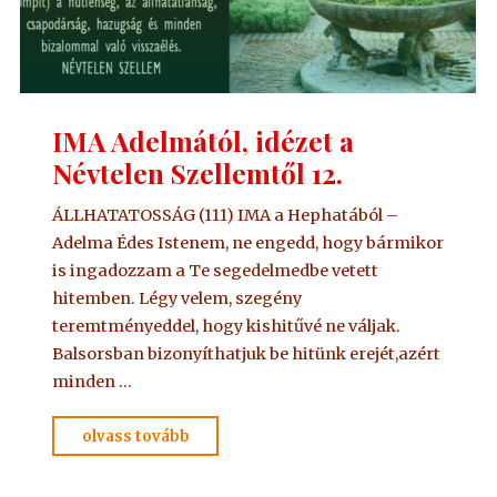
IMA Adelmától, idézet a
Névtelen Szellemtől 12.
ÁLLHATATOSSÁG (111) IMA a Hephatából –
Adelma Édes Istenem, ne engedd, hogy bármikor
is ingadozzam a Te segedelmedbe vetett
hitemben. Légy velem, szegény
teremtményeddel, hogy kishitűvé ne váljak.
Balsorsban bizonyíthatjuk be hitünk erejét,azért
minden …
"IMA
olvass tovább
Adelmától,
idézet