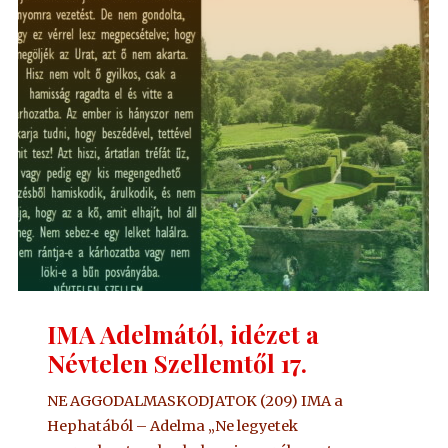
Szellemtől
18."
IMA Adelmától, idézet a
Névtelen Szellemtől 17.
NE AGGODALMASKODJATOK (209) IMA a
Hephatából – Adelma „Ne legyetek