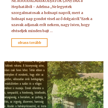
NE AGGODALMASKODJATOK (209) IMA a
Hephatából – Adelma „Ne legyetek
szorgalmatosak a holnapi napról, mert a
holnapi nap gondot visel az ő dolgairól.”Ezek a
szavak adjanak erőt nekem, nagy Isten, hogy
elviseljek minden bajt …
"IMA
olvass tovább
Adelmától,
idézet
a
Névtelen
Szellemtől
11."