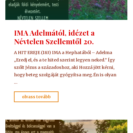
IMA Adelmától, idézet a
Névtelen Szellemtől 20.
A HIT EREJE (183) IMA a Hephatából – Adelma
„Eredj el, és a te hited szerint legyen neked.” Így
szólt Jézus a századoshoz, aki Hozzá jött kérni,
hogy beteg szolgáját gyógyítsa meg.Én is olyan
…
"IMA
olvass tovább
Adelmától,
idézet
a
Névtelen