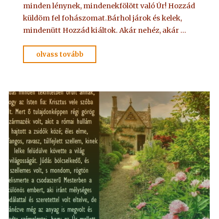
minden lénynek, mindenekfölött való Úr! Hozzád
küldöm fel fohászomat.Bárhol járok és kelek,
mindenütt Hozzád kiáltok. Akár nehéz, akár …
"IMA
olvass tovább
Adelmától,
idézet
a
Névtelen
Szellemtől
19."