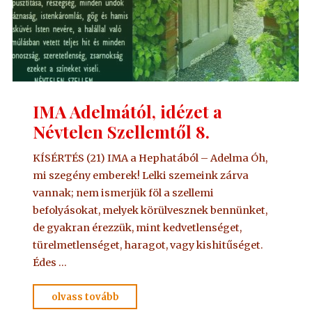
IMA Adelmától, idézet a
Névtelen Szellemtől 8.
KÍSÉRTÉS (21) IMA a Hephatából – Adelma Óh,
mi szegény emberek! Lelki szemeink zárva
vannak; nem ismerjük föl a szellemi
befolyásokat, melyek körülvesznek bennünket,
de gyakran érezzük, mint kedvetlenséget,
türelmetlenséget, haragot, vagy kishitűséget.
Édes …
"IMA
olvass tovább