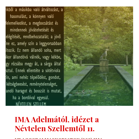
a
Névtelen
Szellemtől
12."
IMA Adelmától, idézet a
Névtelen Szellemtől 11.