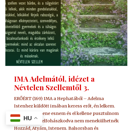
IMA Adelmától, idézet a
Névtelen Szellemtől 3.
ERŐÉRT (169) IMA a Hephatából – Adelma
Istenhez küldött imában keress erőt, én lelkem.
Kétségbe kellene esnem és el kellene pusztulnom
HU
e Földön, ha felfohászkodva nem menekülhetnék
Hozzád, Atyám, Istenem. Balsorsban és