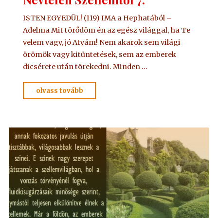
ISTEN EGYEDÜL! (119) IMA a Hephatából –
Adelma Mit törődöm én az egész világgal, ha Te
velem vagy, jó Atyám! Nem akarok sem világi
örömök vagy kitüntetések, sem az emberek
dicsérete után törekedni. Minden …
"IMA
olvass tovább
Adelmától,
idézet
a
Névtelen
Szellemtől
7."