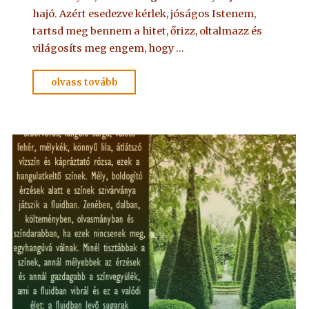
hajó. Azért esedezve kérlek, jóságos Istenem,
tartsd meg bennem a hitet, őrizz, oltalmazz és
világosíts meg engem, hogy …
"IMA
olvass tovább
Adelmától,
idézet
a
Névtelen
Szellemtől
15."