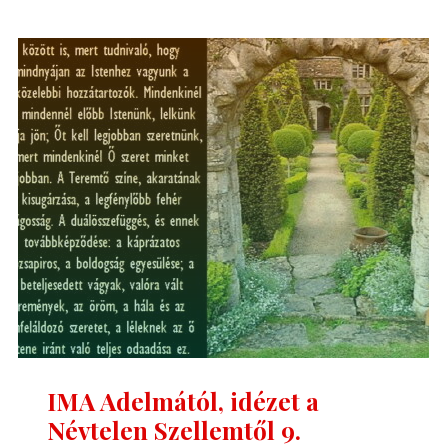
idézet
a
Névtelen
Szellemtől
10."
IMA Adelmától, idézet a
Névtelen Szellemtől 9.