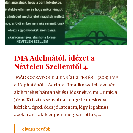
IMA Adelmától, idézet a
Névtelen Szellemtől 4.
IMÁDKOZZATOK ELLENSÉGEITEKÉRT (208) IMA
a Hephatából – Adelma „Imádkozzatok azokért,
akik titeket bántanak és üldöznek.”A mi Urunk, a
Jézus Krisztus szavainak engedelmeskedve
kérlek Téged, édes jó Istenem, légy irgalmas
azok iránt, akik engem megbántottak, …
"IMA
olvass tovább