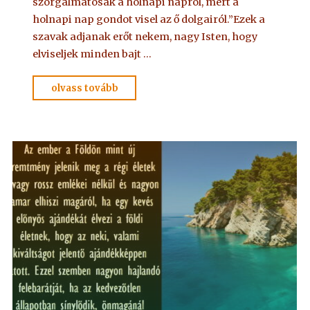
szorgalmatosak a holnapi napról, mert a
holnapi nap gondot visel az ő dolgairól.”Ezek a
szavak adjanak erőt nekem, nagy Isten, hogy
elviseljek minden bajt …
"IMA
olvass tovább
Adelmától,
idézet
a
Névtelen
Szellemtől
17."