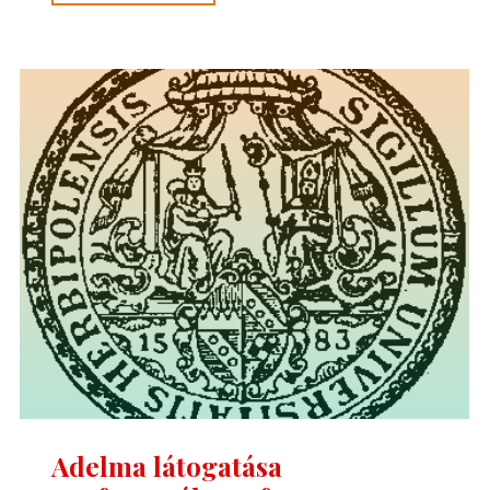
Adelmától,
idézet
a
Névtelen
Szellemtől
4."
Adelma látogatása