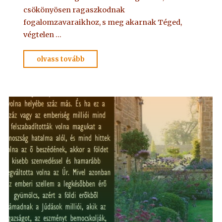
csökönyösen ragaszkodnak
fogalomzavaraikhoz, s meg akarnak Téged,
végtelen …
"IMA
olvass tovább
Adelmától,
idézet
a
Névtelen
Szellemtől
21."