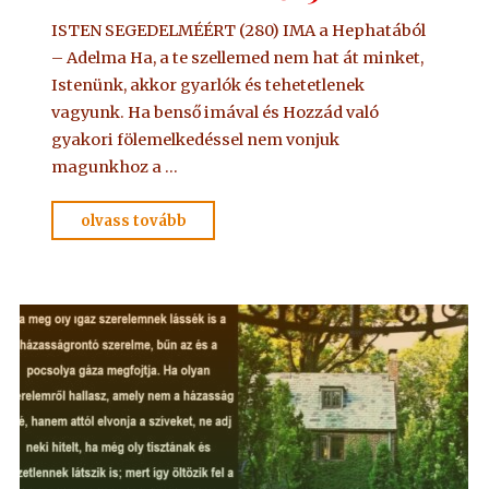
ISTEN SEGEDELMÉÉRT (280) IMA a Hephatából
– Adelma Ha, a te szellemed nem hat át minket,
Istenünk, akkor gyarlók és tehetetlenek
vagyunk. Ha benső imával és Hozzád való
gyakori fölemelkedéssel nem vonjuk
magunkhoz a …
"IMA
olvass tovább
Adelmától,
idézet
a
Névtelen
Szellemtől
5."