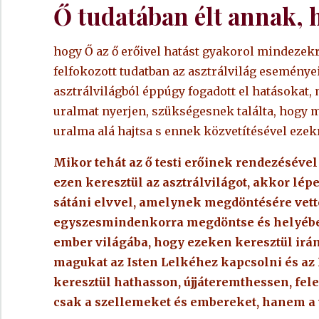
Ő tudatában élt annak, 
hogy Ő az ő erőivel hatást gyakorol mindezekre
felfokozott tudatban az asztrálvilág eseményei 
asztrálvilágból éppúgy fogadott el hatásokat, mi
uralmat nyerjen, szükségesnek találta, hogy mi
uralma alá hajtsa s ennek közvetítésével ezek
Mikor tehát az ő testi erőinek rendezésével 
ezen keresztül az asztrálvilágot, akkor lépe
sátáni elvvel, amelynek megdöntésére vette 
egyszesmindenkorra megdöntse
és helyébe
ember világába, hogy ezeken keresztül irá
magukat az Isten Lelkéhez kapcsolni és az I
keresztül hathasson, újjáteremthessen, fel
csak a szellemeket és embereket, hanem a vi