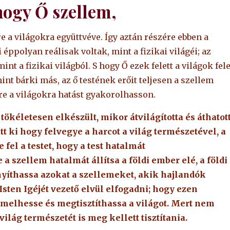
hogy Ő szellem,
 a világokra együttvéve. Így aztán részére ebben a
éppolyan reálisak voltak, mint a fizikai világéi; az
nt a fizikai világból. S hogy Ő ezek felett a világok fele
nt bárki más, az ő testének erőit teljesen a szellem
re a világokra hatást gyakorolhasson.
tökéletesen elkészült, mikor átvilágította és áthatot
tt ki hogy felvegye a harcot a világ természetével, a
fel a testet, hogy a test hatalmát
 a szellem hatalmát állítsa a földi ember elé, a földi
nyíthassa azokat a szellemeket, akik hajlandók
sten Igéjét vezető elvül elfogadni; hogy ezen
emelhesse és megtisztíthassa a világot. Mert nem
lág természetét is meg kellett tisztítania.