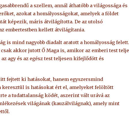
asabbrendű a szellem, annál áthatóbb a világossága és
z erőket, azokat a homályosságokat, amelyek a földet
át képezik, máris átvilágította. De az utolsó
az embertestben kellett átvilágítania.
ság is mind nagyobb diadalt aratott a homályosság felett
csak akkor jutott Ő Maga is, amikor az emberi test telj
 az agy és az egész test teljesen kifejlődött és
 itt fejtett ki hatásokat, hanem egyszersmind
resztül is hatásokat ért el, amelyeket felöltött
te a tudattalanság ködét, aszerint vált urává az
emlékezések világának (kauzálvilágnak), amely mint
ttől.