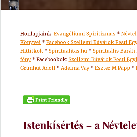
Honlapjaink:
Evangéliumi Spiritizmus
*
Névte
Könyvei
*
Facebook Szellemi Búvárok Pesti Egy
Hittitkok
*
Spiritualitas.hu
*
Spirituális Baráti
fény
* Facebookok:
Szellemi Búvárok Pesti Egy
Grünhut Adolf
*
Adelma Vay
*
Eszter M Papp
*
Istenkísértés – a Névte