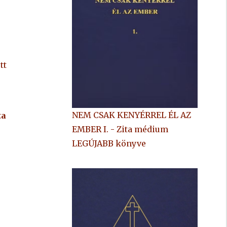
tt
NEM CSAK KENYÉRREL ÉL AZ
ta
EMBER I. - Zita médium
LEGÚJABB könyve