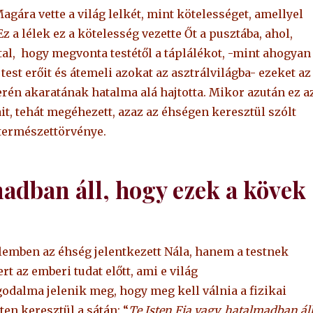
gára vette a világ lelkét, mint kötelességet, amellyel
z a lélek ez a kötelesség vezette Őt a pusztába, ahol,
tal, hogy megvonta testétől a táplálékot, -mint ahogyan
est erőit és átemeli azokat az asztrálvilágba- ezeket az
verén akaratának hatalma alá hajtotta. Mikor azután ez a
gait, tehát megéhezett, azaz az éhségen keresztül szólt
 természettörvénye.
madban áll, hogy ezek a kövek
lemben az éhség jelentkezett Nála, hanem a testnek
t az emberi tudat előtt, ami e világ
odalma jelenik meg, hogy meg kell válnia a fizikai
ten keresztül a sátán: “
Te Isten Fia vagy, hatalmadban áll