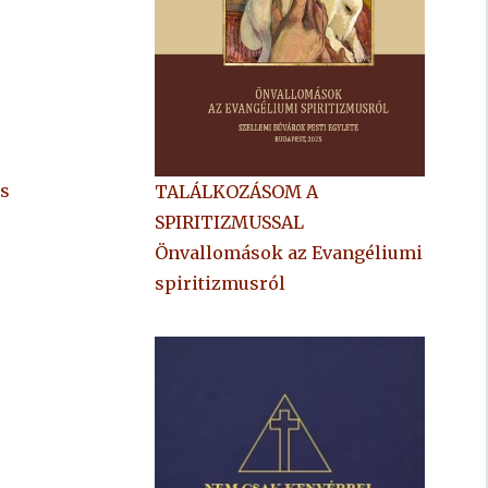
.
es
TALÁLKOZÁSOM A
SPIRITIZMUSSAL
Önvallomások az Evangéliumi
spiritizmusról