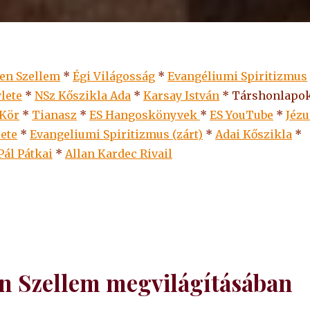
len Szellem
*
Égi Világosság
*
Evangéliumi Spiritizmus
lete
*
NSz Kőszikla Ada
*
Karsay István
* Társhonlapok
 Kör
*
Tianasz
*
ES Hangoskönyvek
*
ES
YouTube
*
Jézu
lete
*
Evangeliumi Spiritizmus (zárt)
*
Adai Kőszikla
*
Pál Pátkai
*
Allan Kardec Rivail
len Szellem megvilágításában