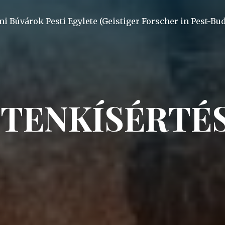
mi Búvárok Pesti Egylete (Geistiger Forscher in Pest-Bu
STENKÍSÉRTÉS