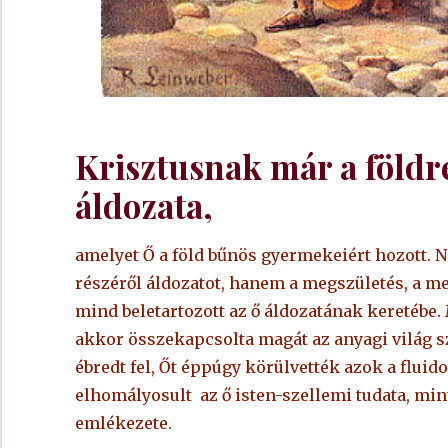
Krisztusnak már a földr
áldozata,
amelyet Ő a föld bűnös gyermekeiért hozott. N
részéről áldozatot, hanem a megszületés, a me
mind beletartozott az ő áldozatának keretébe. Mi
akkor összekapcsolta magát az anyagi világ s
ébredt fel, Őt éppúgy körülvették azok a flui
elhomályosult az ő isten-szellemi tudata, mint
emlékezete.