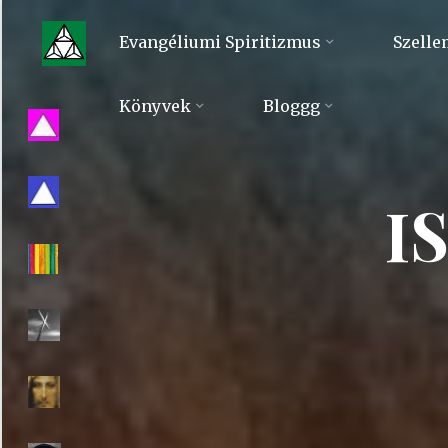
Skip
to
Evangéliumi Spiritizmus
Szelle
content
Evangéliumi
Könyvek
Bloggg
Spiritizmus
I