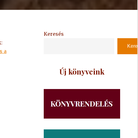
Keresés
:
Kere
s a
Új könyveink