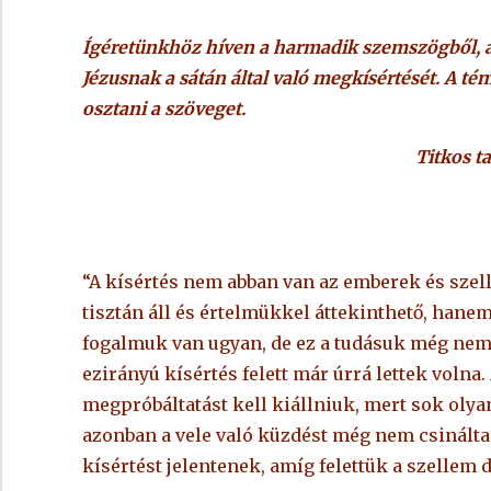
Ígéretünkhöz híven a harmadik szemszögből, 
Jézusnak a sátán által való megkísértését. A t
osztani a szöveget.
Titkos ta
“A kísértés nem abban van az emberek és szell
tisztán áll és értelmükkel áttekinthető, hane
fogalmuk van ugyan, de ez a tudásuk még nem o
ezirányú kísértés felett már úrrá lettek volna.
megpróbáltatást kell kiállniuk, mert sok olyan
azonban a vele való küzdést még nem csinálta
kísértést jelentenek, amíg felettük a szellem 