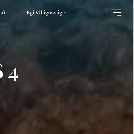
da)
Égi Világosság
 4