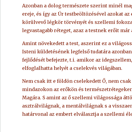
Azonban a dolog természete szerint minél mag
ereje, és így az Úr testbeöltözésével azokat a
körülvevő légkör törvényét és szellemi fokozat
legvastagabb réteget, azaz a testnek erőit már 
Amint növekedett a test, aszerint ez a világos
Isteni küldetésének legfelső tudatára azonban 
fejlődését befejezte, t.i. amikor az idegszellem,
elfoglalhatta helyét a cselekvés világában.
Nem csak itt e földön cselekedett Ő, nem csak
mindazokon az erőkön és természetrétegeken ke
Magára. S amint az ő szellemi világossága áttör
asztrálvilágnak, a mentálvilágnak s a vissza
határvonal az embert elválasztja a szellemi éle