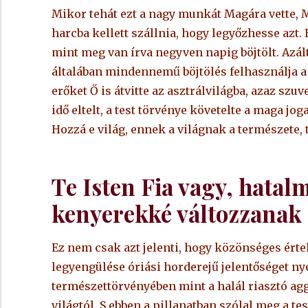
Mikor tehát ezt a nagy munkát Magára vette, Ma
harcba kellett szállnia, hogy legyőzhesse azt. E
mint meg van írva negyven napig böjtölt. Azál
általában mindennemű böjtölés felhasználja a t
erőket Ő is átvitte az asztrálvilágba, azaz szu
idő eltelt, a test törvénye követelte a maga jo
Hozzá e világ, ennek a világnak a természete,
Te Isten Fia vagy, hatal
kenyerekké változzanak
Ez nem csak azt jelenti, hogy közönséges érte
legyengülése óriási horderejű jelentőséget nyer
természettörvényében mint a halál riasztó agg
világtól. S ebben a pillanatban szólal meg a tes