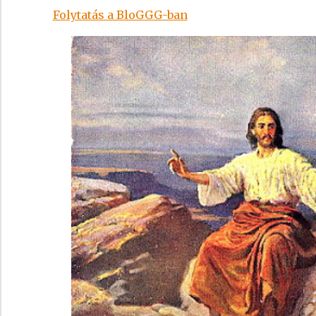
Folytatás a BloGGG-ban