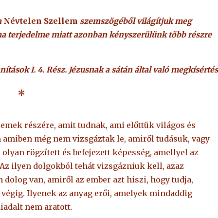
a
Névtelen Szellem
szemszögéből világítjuk meg
éma terjedelme miatt azonban kényszerülünk több részre
nítások I. 4. Rész. Jézusnak a sátán által való megkísértés
*
emek részére, amit tudnak, ami előttük világos és
m amiben még nem vizsgáztak le, amiről tudásuk, vagy
lyan rögzített és befejezett képesség, amellyel az
 Az ilyen dolgokból tehát vizsgázniuk kell, azaz
 dolog van, amiről az ember azt hiszi, hogy tudja,
 végig. Ilyenek az anyag erői, amelyek mindaddig
diadalt nem aratott.