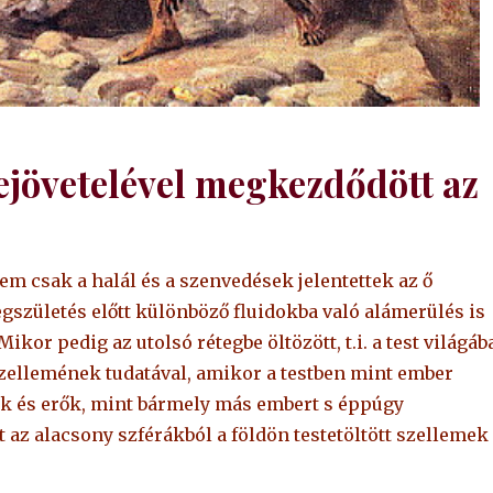
ejövetelével megkezdődött az
em csak a halál és a szenvedések jelentettek az ő
gszületés előtt különböző fluidokba való alámerülés is
kor pedig az utolsó rétegbe öltözött, t.i. a test világába
zellemének tudatával, amikor a testben mint ember
dok és erők, mint bármely más embert s éppúgy
 az alacsony szférákból a földön testetöltött szellemek