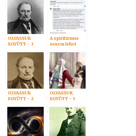
SPIRITIZMUS
OLVASSUK
A spiritizmus
EGYÜTT – 3
sosem lehet
„evangéliumi”?
OLVASSUK
OLVASSUK
EGYÜTT – 2
EGYÜTT – 5