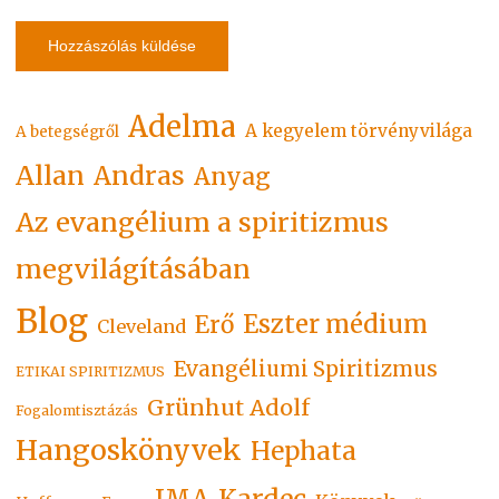
Adelma
A kegyelem törvényvilága
A betegségről
Allan
Andras
Anyag
Az evangélium a spiritizmus
megvilágításában
Blog
Eszter médium
Erő
Cleveland
Evangéliumi Spiritizmus
ETIKAI SPIRITIZMUS
Grünhut Adolf
Fogalomtisztázás
Hangoskönyvek
Hephata
Kardec