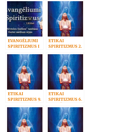
szótára
EVANGÉLIUMI
ETIKAI
SPIRITIZMUS I
SPIRITIZMUS 2.
– Az önismeret
útján: Isten felé
ETIKAI
ETIKAI
SPIRITIZMUS 9.
SPIRITIZMUS 6.
– Az ismeret
– A BŰN
kötelez. Az
igazság
harcosai.