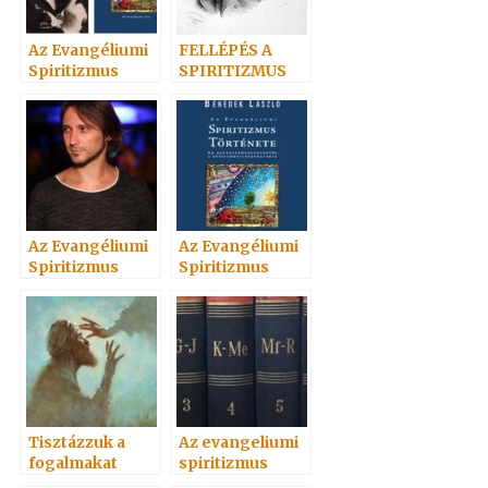
Az Evangéliumi
FELLÉPÉS A
Spiritizmus
SPIRITIZMUS
története c.
MELLETT
könyvről 3. rész
Az Evangéliumi
Az Evangéliumi
Spiritizmus
Spiritizmus
története c.
története 1. rész
könyvről 2. rész
Tisztázzuk a
Az evangeliumi
fogalmakat
spiritizmus
értelmező