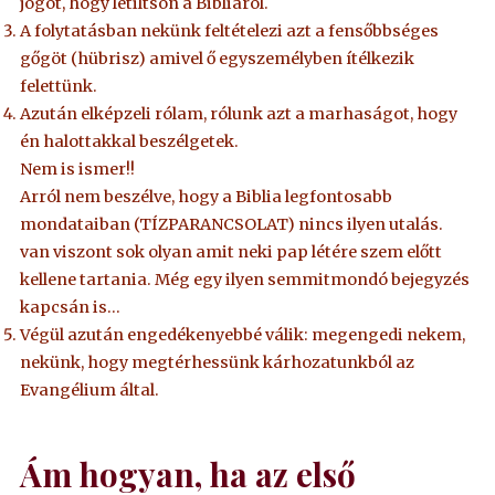
jogot, hogy letiltson a Bibliáról.
A folytatásban nekünk feltételezi azt a fensőbbséges
gőgöt (hübrisz) amivel ő egyszemélyben ítélkezik
felettünk.
Azután elképzeli rólam, rólunk azt a marhaságot, hogy
én halottakkal beszélgetek.
Nem is ismer!!
Arról nem beszélve, hogy a Biblia legfontosabb
mondataiban (TÍZPARANCSOLAT) nincs ilyen utalás.
van viszont sok olyan amit neki pap létére szem előtt
kellene tartania. Még egy ilyen semmitmondó bejegyzés
kapcsán is…
Végül azután engedékenyebbé válik: megengedi nekem,
nekünk, hogy megtérhessünk kárhozatunkból az
Evangélium által.
Ám hogyan, ha az első