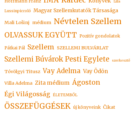
IMA
Könyvek
Hoffmann Franz
Lilla
Magyar Szellemkutatók Társasága
Lussinpiccoló
Névtelen Szellem
Mali Lošinj
médium
OLVASSUK EGYÜTT
Pozitív gondolatok
Szellem
SZELLEMI BULVÁRLAT
Pátkai Pál
Szellemi Búvárok Pesti Egylete
szerkesztő
Vay Adelma
Vay Ödön
Tóvölgyi Titusz
Ágoston
Zita médium
Villa Adelma
Égi Világosság
ÉLETEMBŐL
ÖSSZEFÜGGÉSEK
Čikat
új könyveink