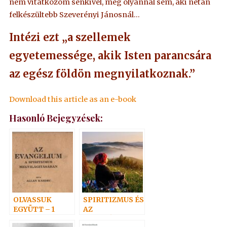
nem vitatkozom senkivel, még olyannal sem, aki netán
felkészültebb Szeverényi Jánosnál…
Intézi ezt „a szellemek
egyetemessége, akik Isten parancsára
az egész földön megnyilatkoznak.”
Download this article as an e-book
Hasonló Bejegyzések:
OLVASSUK
SPIRITIZMUS ÉS
EGYÜTT – 1
AZ
EVANGÉLIUMI