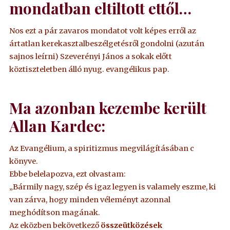
mondatban eltiltott ettől…
Nos ezt a pár zavaros mondatot volt képes erről az
ártatlan kerekasztalbeszélgetésről gondolni (azután
sajnos leírni) Szeverényi János a sokak előtt
köztiszteletben álló nyug. evangélikus pap.
Ma azonban kezembe került
Allan Kardec:
Az Evangélium, a spiritizmus megvilágításában c
könyve.
Ebbe belelapozva, ezt olvastam:
„Bármily nagy, szép és igaz legyen is valamely eszme, ki
van zárva, hogy minden véleményt azonnal
meghódítson magának.
Az eközben bekövetkező
összeütközések