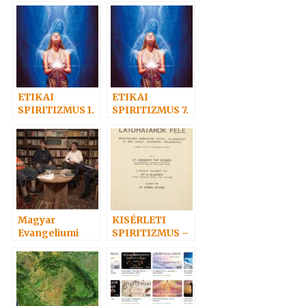
– AZ IGAZ HIT
10. – A
MEGBOCSÁTÁS
RÓL, A
KÖNYÖRÜLETR
ŐL
ETIKAI
ETIKAI
SPIRITIZMUS 1.
SPIRITIZMUS 7.
– Szeretet az
– A JÓ
igazság
SZOLGÁLATA
tükrében
Magyar
KISÉRLETI
Evangeliumi
SPIRITIZMUS –
Spiritizmus
CHENGERY PAP
ELEMÉR DR. 1.