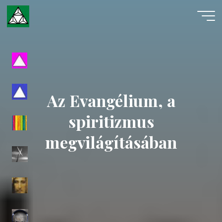
Skip
to
content
Evangéliumi
Spiritizmus
Az Evangélium, a
spiritizmus
megvilágításában