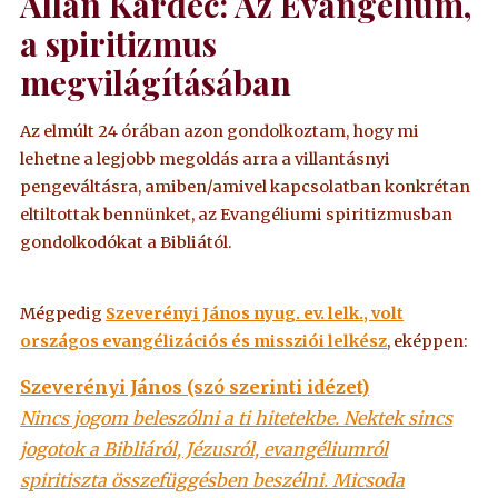
Allan Kardec: Az Evangélium,
a spiritizmus
megvilágításában
Az elmúlt 24 órában azon gondolkoztam, hogy mi
lehetne a legjobb megoldás arra a villantásnyi
pengeváltásra, amiben/amivel kapcsolatban konkrétan
eltiltottak bennünket, az Evangéliumi spiritizmusban
gondolkodókat a Bibliától.
Mégpedig
Szeverényi János nyug. ev. lelk., volt
országos evangélizációs és missziói lelkész
, eképpen:
Szeverényi János (szó szerinti idézet)
Nincs jogom beleszólni a ti hitetekbe. Nektek sincs
jogotok a Bibliáról, Jézusról, evangéliumról
spiritiszta összefüggésben beszélni. Micsoda