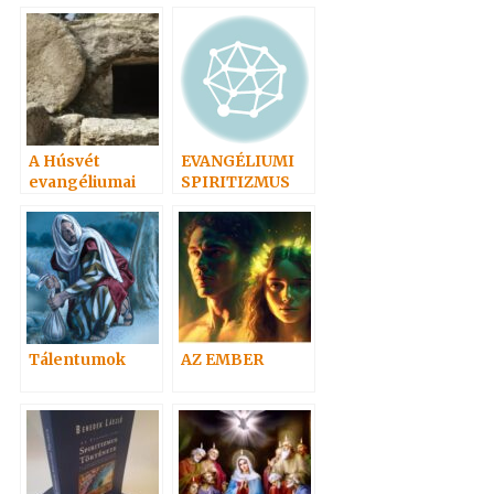
Hangoskönyvei
népszerűségi
sorrendben 2
A Húsvét
EVANGÉLIUMI
evangéliumai
SPIRITIZMUS
Tálentumok
AZ EMBER