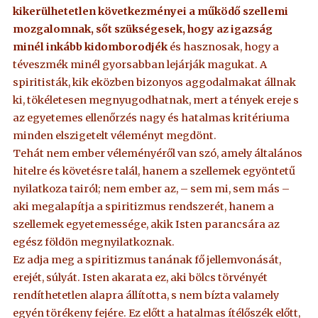
kikerülhetetlen következményei a működő szellemi
mozgalomnak, sőt szükségesek, hogy az igazság
minél inkább kidomborodjék
és hasznosak, hogy a
téveszmék minél gyorsabban lejárják magukat. A
spiritisták, kik eközben bizonyos aggodalmakat állnak
ki, tökéletesen megnyugodhatnak, mert a tények ereje s
az egyetemes ellenőrzés nagy és hatalmas kritériuma
minden elszigetelt véleményt megdönt.
Tehát nem ember véleményéről van szó, amely általános
hitelre és követésre talál, hanem a szellemek egyöntetű
nyilatkoza tairól; nem ember az, – sem mi, sem más –
aki megalapítja a spiritizmus rendszerét, hanem a
szellemek egyetemessége, akik Isten parancsára az
egész földön megnyilatkoznak.
Ez adja meg a spiritizmus tanának fő jellemvonását,
erejét, súlyát. Isten akarata ez, aki bölcs törvényét
rendíthetetlen alapra állította, s nem bízta valamely
egyén törékeny fejére. Ez előtt a hatalmas ítélőszék előtt,