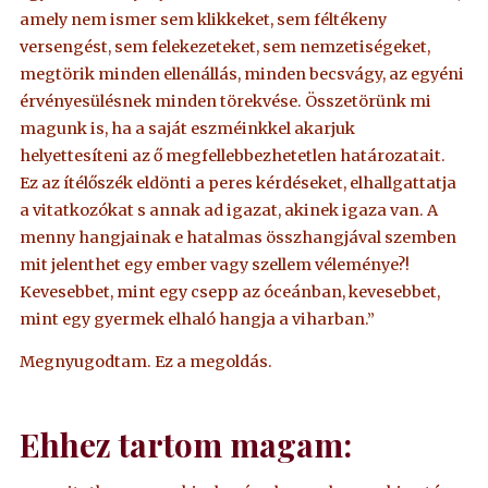
amely nem ismer sem klikkeket, sem féltékeny
versengést, sem felekezeteket, sem nemzetiségeket,
megtörik minden ellenállás, minden becsvágy, az egyéni
érvényesülésnek minden törekvése. Összetörünk mi
magunk is, ha a saját eszméinkkel akarjuk
helyettesíteni az ő megfellebbezhetetlen határozatait.
Ez az ítélőszék eldönti a peres kérdéseket, elhallgattatja
a vitatkozókat s annak ad igazat, akinek igaza van. A
menny hangjainak e hatalmas összhangjával szemben
mit jelenthet egy ember vagy szellem véleménye?!
Kevesebbet, mint egy csepp az óceánban, kevesebbet,
mint egy gyermek elhaló hangja a viharban.”
Megnyugodtam. Ez a megoldás.
Ehhez tartom magam: