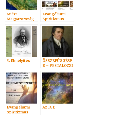
Miért
Evangéliumi
Magyarország
Spiritizmus
az Evangéliumi
Hangoskönyvei
Spiritizmus
népszerűségi
Hazája?
sorrendben 1
3. Elmélyítés
ÖSSZEFÜGGÉSE
K – PESTALOZZI
Evangéliumi
AZ IGE
Spiritizmus