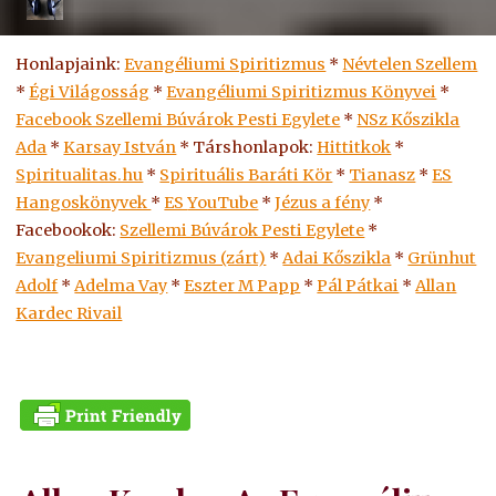
Honlapjaink:
Evangéliumi Spiritizmus
*
Névtelen Szellem
*
Égi Világosság
*
Evangéliumi Spiritizmus Könyvei
*
Facebook Szellemi Búvárok Pesti Egylete
*
NSz Kőszikla
Ada
*
Karsay István
* Társhonlapok:
Hittitkok
*
Spiritualitas.hu
*
Spirituális Baráti Kör
*
Tianasz
*
ES
Hangoskönyvek
*
ES
YouTube
*
Jézus a fény
*
Facebookok:
Szellemi Búvárok Pesti Egylete
*
Evangeliumi Spiritizmus (zárt)
*
Adai Kőszikla
*
Grünhut
Adolf
*
Adelma Vay
*
Eszter M Papp
*
Pál Pátkai
*
Allan
Kardec Rivail