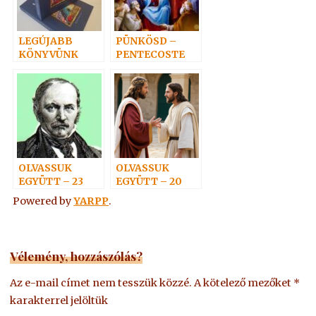
LEGÚJABB
PÜNKÖSD –
KÖNYVÜNK
PENTECOSTE
OLVASSUK
OLVASSUK
EGYÜTT – 23
EGYÜTT – 20
Powered by
YARPP
.
Vélemény, hozzászólás?
Az e-mail címet nem tesszük közzé.
A kötelező mezőket
*
karakterrel jelöltük