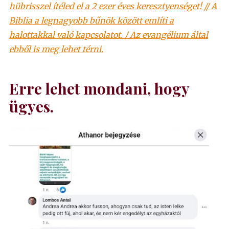
hübrisszel ítéled el a 2 ezer éves keresztyenséget! // A
Biblia a legnagyobb bűnök között említi a
halottakkal való kapcsolatot. / Az evangélium által
ebből is meg lehet térni.
Erre lehet mondani, hogy
ügyes.