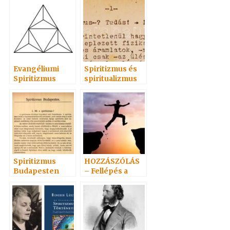
ÉRTÉKE
Evangéliumi
Spiritizmus és
Spiritizmus
spiritualizmus
Spiritizmus
HOZZÁSZÓLÁS
Budapesten
– Fellépés a
spiritizmus
mellett