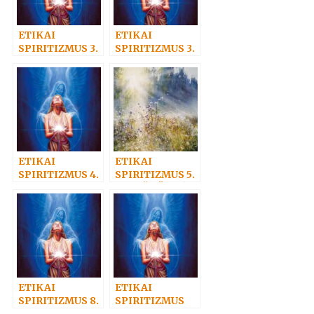
ETIKAI
ETIKAI
SPIRITIZMUS 3.
SPIRITIZMUS 3.
– AZ
– Az
ALÁZATOSSÁGR
alázatosságról
ÓL
ETIKAI
ETIKAI
SPIRITIZMUS 4.
SPIRITIZMUS 5.
Az igazi
– „IDŐ TÖBBÉ
szeretet:
NEM LÉSZEN”
áldozat
ETIKAI
ETIKAI
SPIRITIZMUS 8.
SPIRITIZMUS