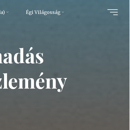
da)
Égi Világosság
madás
özlemény