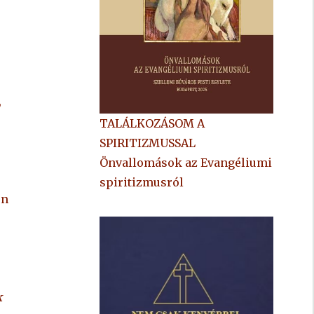
,
TALÁLKOZÁSOM A
SPIRITIZMUSSAL
Önvallomások az Evangéliumi
spiritizmusról
en
k