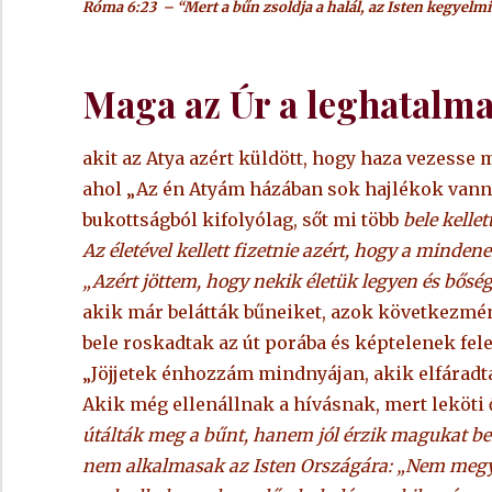
Róma 6:23 – “Mert a bűn zsoldja a halál, az Isten kegyelmi
Maga az Úr a leghatalma
akit az Atya azért küldött, hogy haza vezesse
ahol „Az én Atyám házában sok hajlékok vanna
bukottságból kifolyólag, sőt mi több
bele kelle
Az életével kellett fizetnie azért, hogy a minde
„Azért jöttem, hogy nekik életük legyen és bősé
akik már belátták bűneiket, azok következmén
bele roskadtak az út porába és képtelenek fel
„Jöjjetek énhozzám mindnyájan, akik elfáradtat
Akik még ellenállnak a hívásnak, mert leköti 
útálták meg a bűnt, hanem jól érzik magukat b
nem alkalmasak az Isten Országára: „Nem megyek