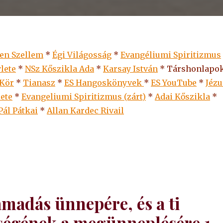
len Szellem
*
Égi Világosság
*
Evangéliumi Spiritizmus
lete
*
NSz Kőszikla Ada
*
Karsay István
* Társhonlapok
 Kör
*
Tianasz
*
ES Hangoskönyvek
*
ES
YouTube
*
Jézu
lete
*
Evangeliumi Spiritizmus (zárt)
*
Adai Kőszikla
*
Pál Pátkai
*
Allan Kardec Rivail
ámadás ünnepére, és a ti
ségének a megünneplésére 1.