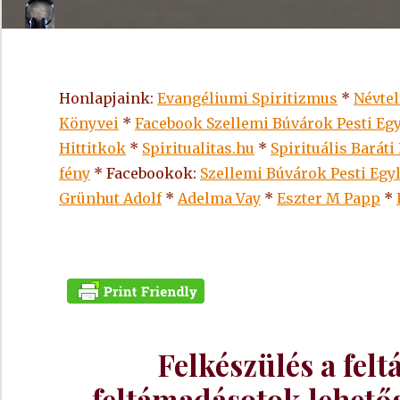
Honlapjaink:
Evangéliumi Spiritizmus
*
Névte
Könyvei
*
Facebook Szellemi Búvárok Pesti Egy
Hittitkok
*
Spiritualitas.hu
*
Spirituális Baráti
fény
* Facebookok:
Szellemi Búvárok Pesti Egy
Grünhut Adolf
*
Adelma Vay
*
Eszter M Papp
*
Felkészülés a felt
feltámadásotok lehető