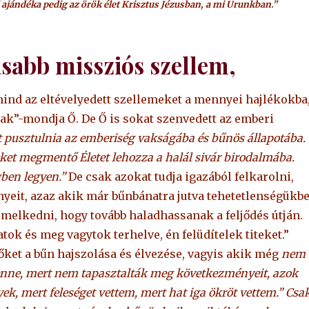
 ajándéka pedig az örök élet Krisztus Jézusban, a mi Urunkban.”
sabb missziós szellem,
 mind az eltévelyedett szellemeket a mennyei hajlékokba
k”-mondja Ő. De Ő is sokat szenvedett az emberi
tt pusztulnia az emberiség vakságába és bűnös állapotába.
neket megmentő Életet lehozza a halál sivár birodalmába.
gben legyen.”
De csak azokat tudja igazából felkarolni,
yeit, azaz akik már bűnbánatra jutva tehetetlenségükb
emelkedni, hogy tovább haladhassanak a feljődés útján.
ok és meg vagytok terhelve, én felüdítelek titeket.”
őket a bűn hajszolása és élvezése, vagyis akik még
nem
enne, mert nem tapasztalták meg következményeit, azok
, mert feleséget vettem, mert hat iga ökröt vettem.” Csa