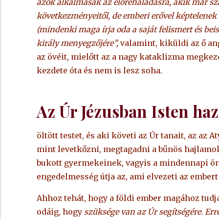
azok alkalmasak az előrehaladásra, akik már sz
következményeitől, de emberi erővel képtelenek e
(mindenki maga írja oda a saját felismert és beis
király menyegzőjére”,
valamint, kiküldi az ő a
az övéit, mielőtt az a nagy kataklizma megkez
kezdete óta és nem is lesz soha.
Az Úr Jézusban Isten haz
öltött testet, és aki követi az Úr tanait, az a
mint levetkőzni, megtagadni a bűnös hajlamoka
bukott gyermekeinek, vagyis a mindennapi ön
engedelmesség útja az, ami elvezeti az embert
Ahhoz tehát, hogy a földi ember magához tudja „
odáig, hogy
szüksége van az Úr segítségére. Err