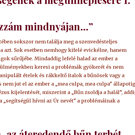
hozzám mindnyájan…”
ében sokszor nem találja meg a szenvedésteljes
atja azt. Sok esetben nemhogy kifelé evickélne, hanem
gok sűrűjébe. Mindaddig lefelé halad az ember a
rülményekben keresi a problémák gyökerét és nem
ipulált ételek és rákkeltő italok a bűnösek vagy a
s nem jut el az ember a „mea culpa, mea culpa” állapotig
us kijelentését, miszerint a „Bűn zsoldja a halál”, addi
 „segítségül hívni az Úr nevét” a problémáinak a
, az áteredendő bűn terhét