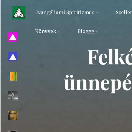
Skip
to
Evangéliumi Spiritizmus
Szelle
content
Evangéliumi
Könyvek
Bloggg
Spiritizmus
Felk
ünnepér