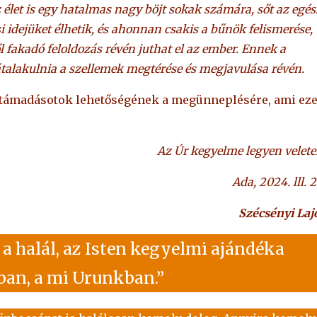
 élet is egy hatalmas nagy böjt sokak számára, sőt az egés
 idejüket élhetik, és ahonnan csakis a bűnök felismerése,
l fakadó feloldozás révén juthat el az ember. Ennek a
átalakulnia a szellemek megtérése és megjavulása révén.
 feltámadásotok lehetőségének a megünneplésére, ami ez
Az Úr kegyelme legyen velete
Ada, 2024. lll. 2
Szécsényi Laj
a halál, az Isten kegyelmi ajándéka
sban, a mi Urunkban.”