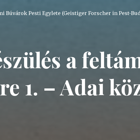
mi Búvárok Pesti Egylete (Geistiger Forscher in Pest-Bu
észülés a feltá
e 1. – Adai k