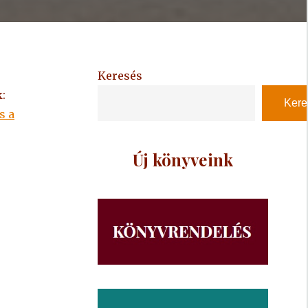
Keresés
:
Kere
s a
Új könyveink