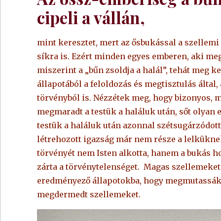
cipeli a vállán,
mint keresztet, mert az ősbukással a szellemi h
síkra is. Ezért minden egyes emberen, aki meg
miszerint a „bűn zsoldja a halál”, tehát meg k
állapotából a feloldozás és megtisztulás által
törvényból is. Nézzétek meg, hogy bizonyos, 
megmaradt a testük a haláluk után, sőt olyan 
testük a haláluk után azonnal szétsugárzódott,
létrehozott igazság már nem része a lelküknek
törvényét nem Isten alkotta, hanem a bukás ho
zárta a törvénytelenséget. Magas szellemeket 
eredményező állapotokba, hogy megmutassák a
megdermedt szellemeket.