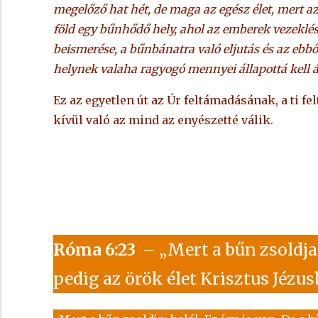
megelőző hat hét, de maga az egész élet, mert az
föld egy bűnhődő hely, ahol az emberek vezeklési
beismerése, a bűnbánatra való eljutás és az ebbő
helynek valaha ragyogó mennyei állapottá kell 
Ez az egyetlen út az Úr feltámadásának, a ti
kívül való az mind az enyészetté válik.
Róma 6:23
– „Mert a bűn zsoldja 
pedig az örök élet Krisztus Jézu