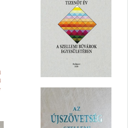
l
l
e