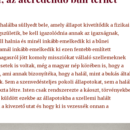
alálba süllyedt bele, amely állapot kivetítődik a fizikai
születik, be kell igazolódnia annak az igazságnak,
ell halnia és minél inkább emelkedik ki a bűnei
, amál inkább emelkedik ki ezen fentebb említett
magasról jött komoly missziókat vállaló szellemeknek
esetek is voltak, még a magyar nép körében is, hogy a
 ami annak bizonyítéka, hogy a halál, mint a bukás álta
. Sem a szenvedésteljes pokoli állapotokat, sem a halá
zta létre. Isten csak rendszerezte a káoszt, törvényekb
küldött ezekbe az állapotokba a szellemi halált
 kivezető utat és hogy ki is vezessék onnan a