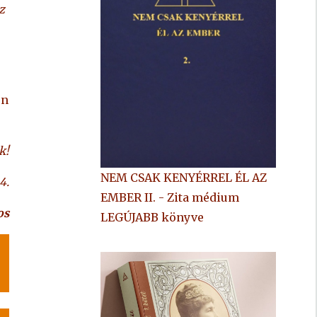
z
en
k!
NEM CSAK KENYÉRREL ÉL AZ
4.
EMBER II. - Zita médium
os
LEGÚJABB könyve