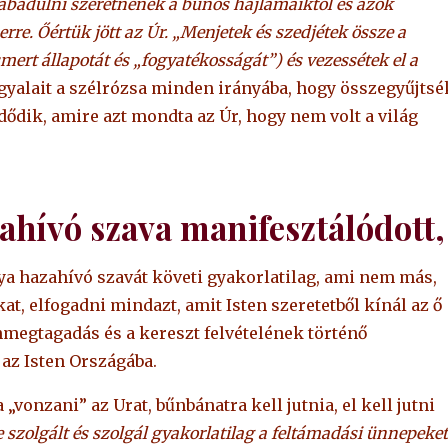
abadulni szeretnének a bűnös hajlamaiktól és azok
rre. Őértük jött az Úr. „Menjetek és szedjétek össze a
mert állapotát és „fogyatékosságát”) és vezessétek el a
ngyalait a szélrózsa minden irányába, hogy összegyűjtsé
dődik, amire azt mondta az Úr, hogy nem volt a világ
ahívó szava manifesztálódott,
z Atya hazahívó szavát követi gyakorlatilag, ami nem más,
t, elfogadni mindazt, amit Isten szeretetből kínál az ő
megtagadás és a kereszt felvételének történő
 az Isten Országába.
vonzani” az Urat, bűnbánatra kell jutnia, el kell jutni
e szolgált és szolgál gyakorlatilag a feltámadási ünnepeket