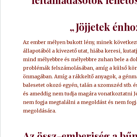
„Jöjjetek én
Az ember mélyen bukott lény, minek következt
állapotából a kivezető utat, hiába keresi, kut
mind mélyebbre és mélyebbre zuhan bele a dol
problémák felszámolásában, amíg a külső kö
önmagában. Amíg a rákkeltő anyagok, a génman
balesetet okozó egyén, talán a szomszéd stb. é
és ameddig nem tudja magára vonatkoztatni Jéz
nem fogja megtalálni a megoldást és nem fogja
megoldására.
Az össz-emberiség a bűn