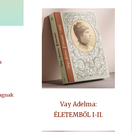
m
yagnak
Vay Adelma:
ÉLETEMBŐL I-II.