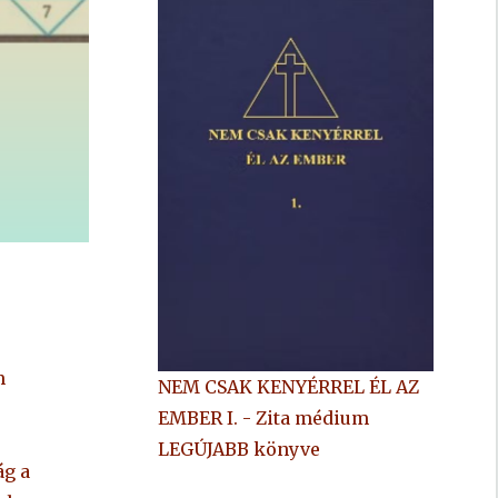
m
NEM CSAK KENYÉRREL ÉL AZ
EMBER I. - Zita médium
LEGÚJABB könyve
ág a