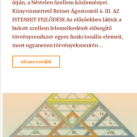
útján, a Névtelen Szellem közleményei.
Könyvismertető Reiner Ágostontól 4. III. AZ
ISTENHIT FEJLŐDÉSE Az előzőekben láttuk a
bukott szellem felemelkedését elősegítő
törvényrendszer egyes funkcionális elemeit,
most ugyanezen törvényekmentén …
"ALAPKÖNYV
olvass tovább
–
A
kegyelem
törvényvilága
4."