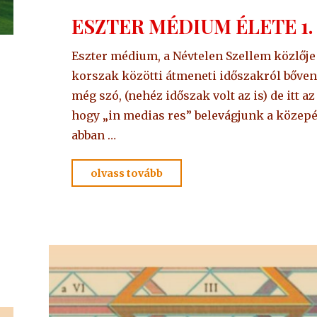
ESZTER MÉDIUM ÉLETE 1.
Eszter médium, a Névtelen Szellem közlője
korszak közötti átmeneti időszakról bőven
még szó, (nehéz időszak volt az is) de itt az 
hogy „in medias res” belevágjunk a közepé
abban …
"ESZTER
olvass tovább
MÉDIUM
ÉLETE
1."