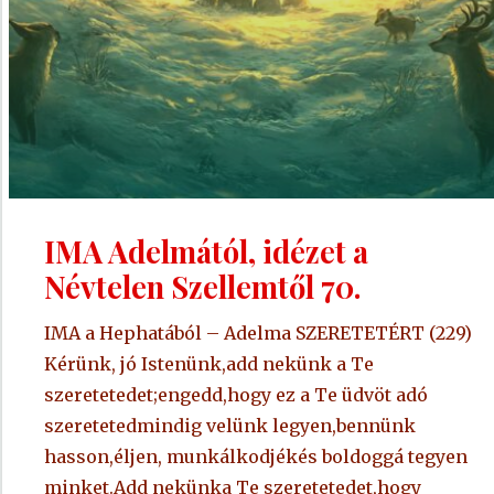
IMA Adelmától, idézet a
Névtelen Szellemtől 70.
IMA a Hephatából – Adelma SZERETETÉRT (229)
Kérünk, jó Istenünk,add nekünk a Te
szeretetedet;engedd,hogy ez a Te üdvöt adó
szeretetedmindig velünk legyen,bennünk
hasson,éljen, munkálkodjékés boldoggá tegyen
minket.Add nekünka Te szeretetedet,hogy