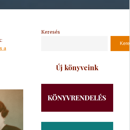
Keresés
:
Kere
s a
Új könyveink