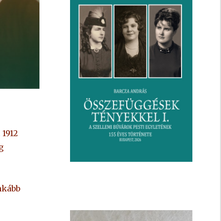
 1912
g
nkább