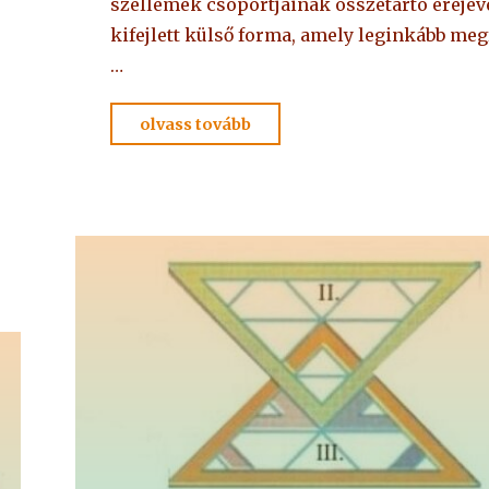
szellemek csoportjainak összetartó erejév
kifejlett külső forma, amely leginkább meg
…
"ALAPKÖNYV
olvass tovább
–
A
kegyelem
törvényvilága
5."