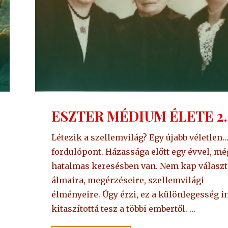
ESZTER MÉDIUM ÉLETE 2.
Létezik a szellemvilág? Egy újabb véletlen…
fordulópont. Házassága előtt egy évvel, mé
hatalmas keresésben van. Nem kap választ
álmaira, megérzéseire, szellemvilági
élményeire. Úgy érzi, ez a különlegesség i
kitaszítottá tesz a többi embertől. …