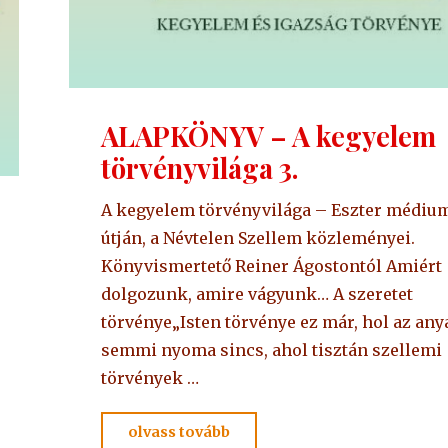
ALAPKÖNYV – A kegyelem
törvényvilága 3.
A kegyelem törvényvilága – Eszter médiu
útján, a Névtelen Szellem közleményei.
Könyvismertető Reiner Ágostontól Amiért
dolgozunk, amire vágyunk… A szeretet
törvénye„Isten törvénye ez már, hol az an
semmi nyoma sincs, ahol tisztán szellemi
törvények …
"ALAPKÖNYV
olvass tovább