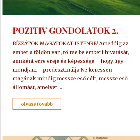
POZITIV GONDOLATOK 2.
BÍZZÁTOK MAGATOKAT ISTENRE! Ameddig az
ember a földön van, töltse be emberi hivatását,
amiként erre ereje és képessége – hogy úgy
mondjam – predesztinálja.Ne keressen
magának mindig messze eső célt, messze eső
állomást, amelyet …
"POZITIV
olvass tovább
GONDOLATOK
2."