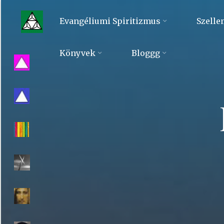
Skip
to
Evangéliumi Spiritizmus
Szelle
content
Evangéliumi
Könyvek
Bloggg
Spiritizmus