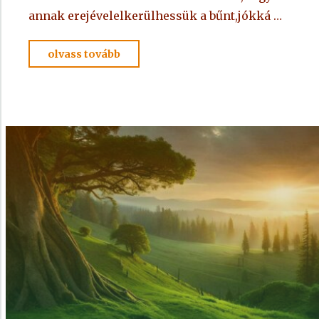
annak erejévelelkerülhessük a bűnt,jókká …
"IMA
olvass tovább
Adelmától,
idézet
a
Névtelen
Szellemtől
70."