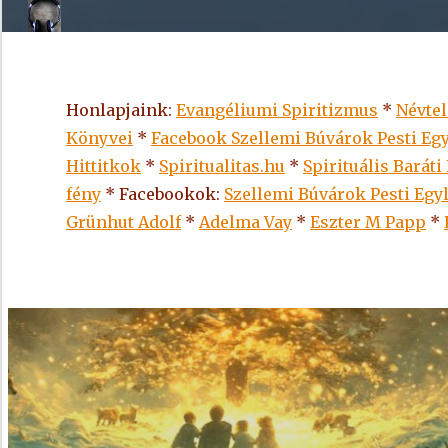
Honlapjaink:
Evangéliumi Spiritizmus
*
Névte
Könyvei
*
Facebook Szellemi Búvárok Pesti Egy
Hittitkok
*
Spiritualitas.hu
*
Spirituális Baráti
fény
* Facebookok:
Szellemi Búvárok Pesti Egy
Grünhut Adolf
*
Adelma Vay
*
Eszter M Papp
*