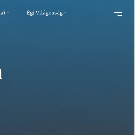
da)
Égi Világosság
m