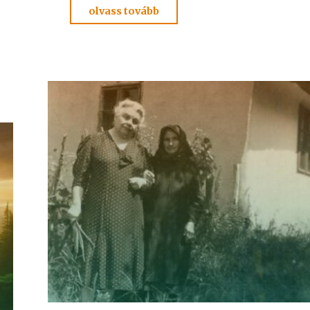
"ESZTER
olvass tovább
MÉDIUM
ÉLETE
2."