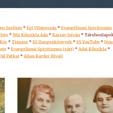
len Szellem
*
Égi Világosság
*
Evangéliumi Spiritizmus
lete
*
NSz Kőszikla Ada
*
Karsay István
* Társhonlapok
 Kör
*
Tianasz
*
ES Hangoskönyvek
*
ES
YouTube
*
Jézu
lete
*
Evangeliumi Spiritizmus (zárt)
*
Adai Kőszikla
*
Pál Pátkai
*
Allan Kardec Rivail