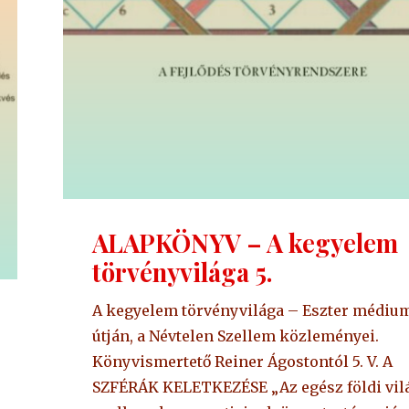
ALAPKÖNYV – A kegyelem
törvényvilága 5.
A kegyelem törvényvilága – Eszter médiu
útján, a Névtelen Szellem közleményei.
Könyvismertető Reiner Ágostontól 5. V. A
SZFÉRÁK KELETKEZÉSE „Az egész földi vil