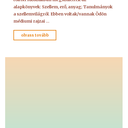
alapkönyvek: Szellem, erő, anyag; Tanulmányok
a szellemvilágról. Ebben voltak/vannak Ödön
médiumi rajzai …
"4/2.
olvass tovább
Vay
Adelma"