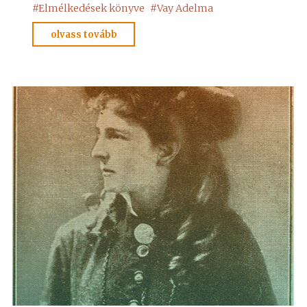
#
Elmélkedések könyve
#
Vay Adelma
"Az
olvass tovább
esküről.
(**)"