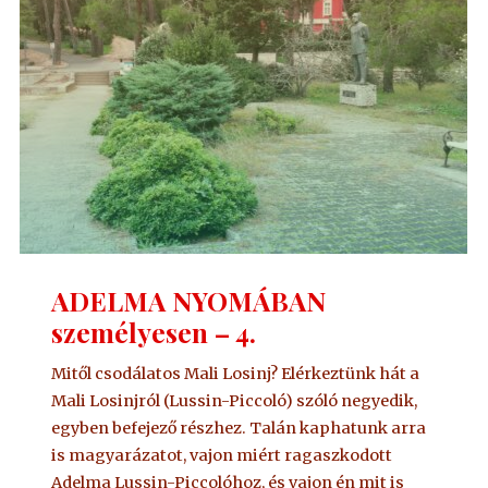
ADELMA NYOMÁBAN
személyesen – 4.
Mitől csodálatos Mali Losinj? Elérkeztünk hát a
Mali Losinjról (Lussin-Piccoló) szóló negyedik,
egyben befejező részhez. Talán kaphatunk arra
is magyarázatot, vajon miért ragaszkodott
Adelma Lussin-Piccolóhoz, és vajon én mit is