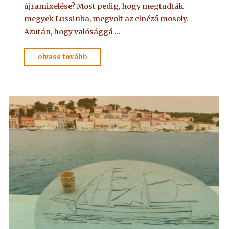
újramixelése? Most pedig, hogy megtudták
megyek Lussinba, megvolt az elnéző mosoly.
Azután, hogy valósággá …
"ADELMA
olvass tovább
NYOMÁBAN
személyesen
2."