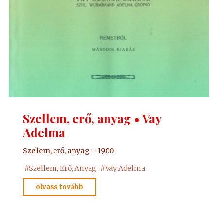
Szellem, erő, anyag • Vay
Adelma
Szellem, erő, anyag – 1900
#
Szellem, Erő, Anyag
#
Vay Adelma
"Szellem,
olvass tovább
erő,
anyag