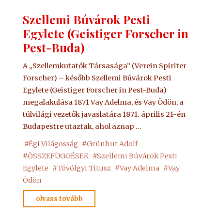
Szellemi Búvárok Pesti
Egylete (Geistiger Forscher in
Pest-Buda)
A „Szellemkutatók Társasága” (Verein Spiriter
Forscher) – később Szellemi Búvárok Pesti
Egylete (Geistiger Forscher in Pest-Buda)
megalakulása 1871 Vay Adelma, és Vay Ödön, a
túlvilági vezetők javaslatára 1871. április 21-én
Budapestre utaztak, ahol aznap …
#
Égi Világosság
#
Grünhut Adolf
#
ÖSSZEFÜGGÉSEK
#
Szellemi Búvárok Pesti
Egylete
#
Tóvölgyi Titusz
#
Vay Adelma
#
Vay
Ödön
"Szellemi
olvass tovább
Búvárok