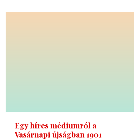
Pesti
Egylete
(Geistiger
Forscher
in
Pest-
Buda)"
Egy híres médiumról a
Vasárnapi újságban 1901