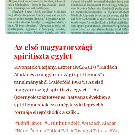
Az első magyarországi
spiritiszta egylet
Kivonatok Tarjányi Eszter (1962-2017) “Madách
Aladár és a magyarországi spiritizmus” c
tanulmányából (Palócföld 1992/5) Az első
magyarországi spiritiszta egylet “… Az
(ezernyolcszáz)ötvenes, hatvanas években a
spiritizmusnak ez a még kezdetlegesebb
formája elrejtőzködik a szűk …
#
Bánfi János
#
Grünhut Adolf
#
Madách Aladár
#
Nérei Ödön
#
Pátkai Pál
#
Tóvölgyi Titusz
#
Vay