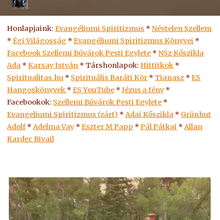
Honlapjaink:
Evangéliumi Spiritizmus
*
Névtelen Szellem
*
Égi Világosság
*
Evangéliumi Spiritizmus Könyvei
*
Facebook Szellemi Búvárok Pesti Egylete
*
NSz Kőszikla
Ada
*
Karsay István
* Társhonlapok:
Hittitkok
*
Spiritualitas.hu
*
Spirituális Baráti Kör
*
Tianasz
*
ES
Hangoskönyvek
*
ES
YouTube
*
Jézus a fény
*
Facebookok:
Szellemi Búvárok Pesti Egylete
*
Evangeliumi Spiritizmus (zárt)
*
Adai Kőszikla
*
Grünhut
Adolf
*
Adelma Vay
*
Eszter M Papp
*
Pál Pátkai
*
Allan
Kardec Rivail