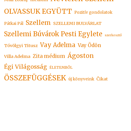
OLVASSUK EGYÜTT
Pozitív gondolatok
Szellem
SZELLEMI BULVÁRLAT
Pátkai Pál
Szellemi Búvárok Pesti Egylete
szerkesztő
Vay Adelma
Vay Ödön
Tóvölgyi Titusz
Ágoston
Zita médium
Villa Adelma
Égi Világosság
ÉLETEMBŐL
ÖSSZEFÜGGÉSEK
Čikat
új könyveink