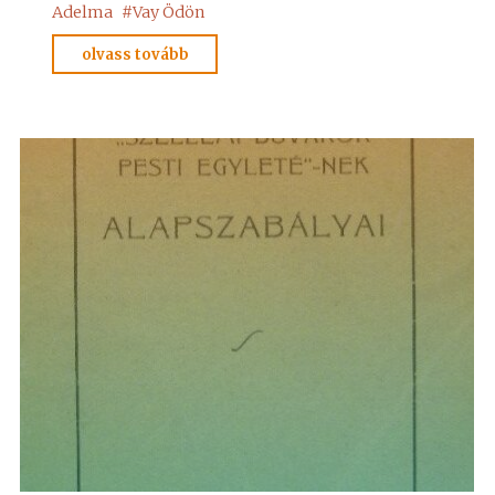
Adelma
#
Vay Ödön
"Az
olvass tovább
első
magyarországi
spiritiszta
egylet"