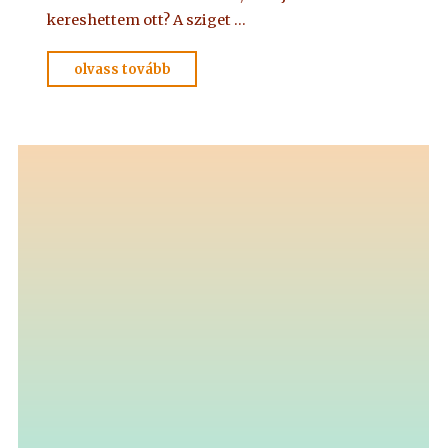
kereshettem ott? A sziget …
"ADELMA
olvass tovább
NYOMÁBAN
személyesen
–
4."