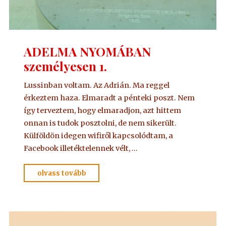
ADELMA NYOMÁBAN
személyesen 1.
Lussinban voltam. Az Adrián. Ma reggel
érkeztem haza. Elmaradt a pénteki poszt. Nem
így terveztem, hogy elmaradjon, azt hittem
onnan is tudok posztolni, de nem sikerült.
Külföldön idegen wifiről kapcsolódtam, a
Facebook illetéktelennek vélt, …
"ADELMA
olvass tovább
NYOMÁBAN
személyesen
1."