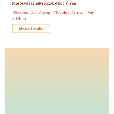
Marosvásárhelyi Közérdek c. újság
#
Szellem, Erő, Anyag
#
Tóvölgyi Titusz
#
Vay
Adelma
"Szellem,
olvass tovább
Erő,
Anyag"