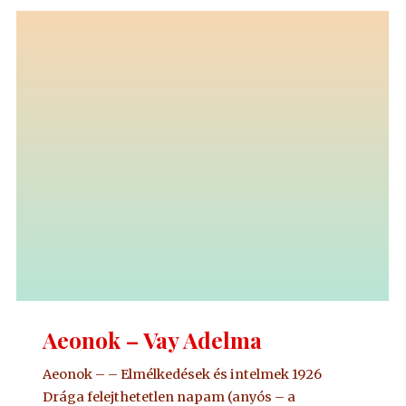
•
Vay
Adelma"
Aeonok – Vay Adelma
Aeonok – – Elmélkedések és intelmek 1926
Drága felejthetetlen napam (anyós – a