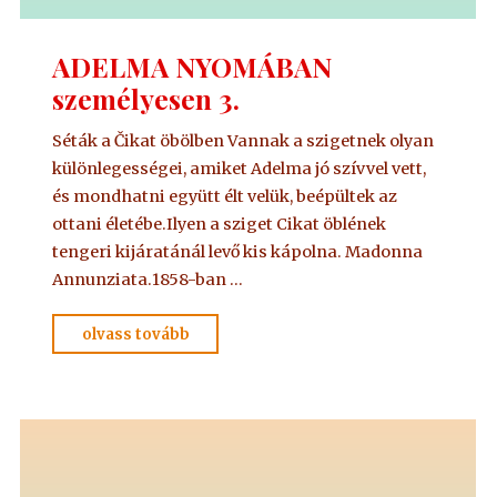
ADELMA NYOMÁBAN
személyesen 3.
Séták a Čikat öbölben Vannak a szigetnek olyan
különlegességei, amiket Adelma jó szívvel vett,
és mondhatni együtt élt velük, beépültek az
ottani életébe.Ilyen a sziget Cikat öblének
tengeri kijáratánál levő kis kápolna. Madonna
Annunziata.1858-ban …
"ADELMA
olvass tovább
NYOMÁBAN
személyesen
3."