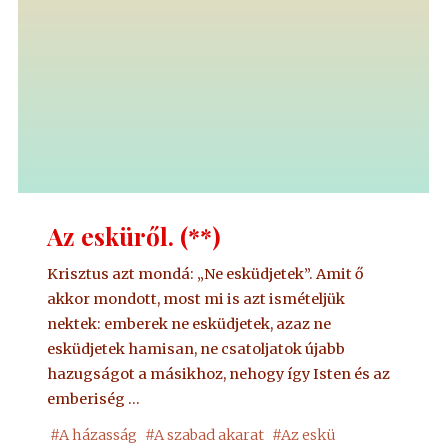
Az esküről. (**)
Krisztus azt mondá: „Ne esküdjetek”. Amit ő
akkor mondott, most mi is azt ismételjük
nektek: emberek ne esküdjetek, azaz ne
esküdjetek hamisan, ne csatoljatok újabb
hazugságot a másikhoz, nehogy így Isten és az
emberiség …
#
A házasság
#
A szabad akarat
#
Az eskü