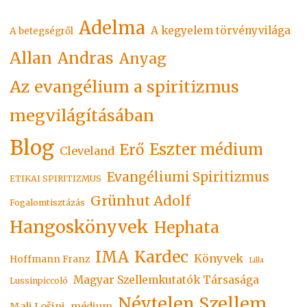
Erő,
Adelma
A kegyelem törvényvilága
Anyag
A betegségről
c
Allan
Andras
Anyag
alapmű"
Az evangélium a spiritizmus
megvilágításában
Blog
Eszter médium
Erő
Cleveland
Evangéliumi Spiritizmus
ETIKAI SPIRITIZMUS
Grünhut Adolf
Fogalomtisztázás
Hangoskönyvek
Hephata
Kardec
IMA
Könyvek
Hoffmann Franz
Lilla
Magyar Szellemkutatók Társasága
Lussinpiccoló
Névtelen Szellem
Mali Lošinj
médium