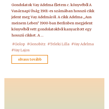
Gondolatok Vay Adelma Életem c. könyvéből A
Vasárnapi Úság 1901-es számában hosszú cikk
jelent meg Vay Adelmáról. A cikk Adelma „Aus
meinem Leben” 1900-ban Berlinben megjelent
könyvéből vett gondolatokból kanyarított egy
hosszú cikket. A …
#
Golop
#
Gonobitz
#
Teleki Lilla
#
Vay Adelma
#
Vay Lajos
"Egy
olvass tovább
híres
médiumról
a
Vasárnapi
újságban
1901"