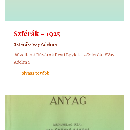
Szférák – 1925
Szférák- Vay Adelma
#
Szellemi Búvárok Pesti Egylete
#
Szférák
#
Vay
Adelma
"Szférák
olvass tovább
–
1925"