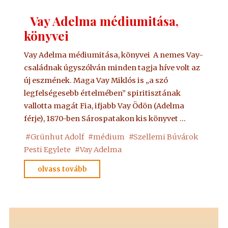
Vay Adelma médiumitása,
könyvei
Vay Adelma médiumitása, könyvei A nemes Vay-
családnak úgyszólván minden tagja híve volt az
új eszmének. Maga Vay Miklós is „a szó
legfelségesebb értelmében” spiritisztának
vallotta magát Fia, ifjabb Vay Ödön (Adelma
férje), 1870-ben Sárospatakon kis könyvet …
#
Grünhut Adolf
#
médium
#
Szellemi Búvárok
Pesti Egylete
#
Vay Adelma
" Vay
olvass tovább
Adelma
médiumitása,
könyvei"