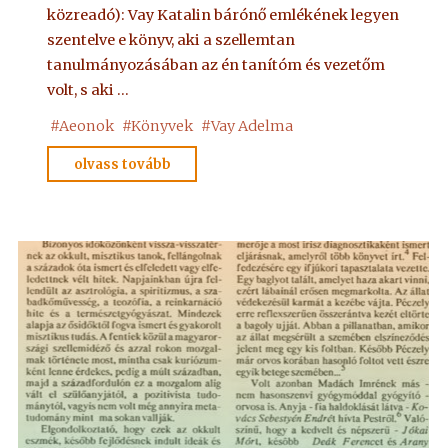
közreadó): Vay Katalin bárónő emlékének legyen
szentelve e könyv, aki a szellemtan
tanulmányozásában az én tanítóm és vezetőm
volt, s aki …
#
Aeonok
#
Könyvek
#
Vay Adelma
"Aeonok
olvass tovább
–
Vay
Adelma"