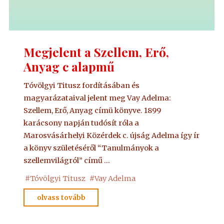
Megjelent a Szellem, Erő,
Anyag c alapmű
Tóvölgyi Titusz fordításában és
magyarázataival jelent meg Vay Adelma:
Szellem, Erő, Anyag címü könyve. 1899
karácsony napján tudósít róla a
Marosvásárhelyi Közérdek c. újság Adelma így ír
a könyv születéséről “Tanulmányok a
szellemvilágról” című …
#
Tóvölgyi Titusz
#
Vay Adelma
"Megjelent
olvass tovább
a
Szellem,