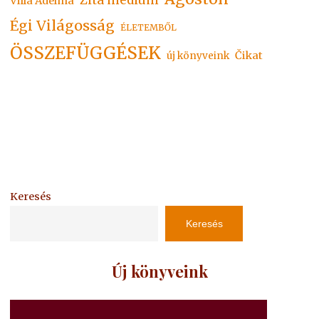
Villa Adelma
Égi Világosság
ÉLETEMBŐL
ÖSSZEFÜGGÉSEK
Čikat
új könyveink
Keresés
Keresés
Új könyveink