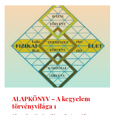
kegyelem
törvényvilága
2."
ALAPKÖNYV – A kegyelem
törvényvilága 1