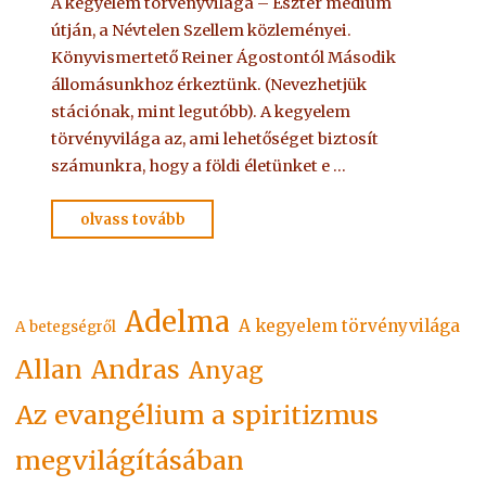
A kegyelem törvényvilága – Eszter médium
útján, a Névtelen Szellem közleményei.
Könyvismertető Reiner Ágostontól Második
állomásunkhoz érkeztünk. (Nevezhetjük
stációnak, mint legutóbb). A kegyelem
törvényvilága az, ami lehetőséget biztosít
számunkra, hogy a földi életünket e …
"ALAPKÖNYV
olvass tovább
–
A
kegyelem
Adelma
A kegyelem törvényvilága
törvényvilága
A betegségről
1"
Allan
Andras
Anyag
Az evangélium a spiritizmus
megvilágításában