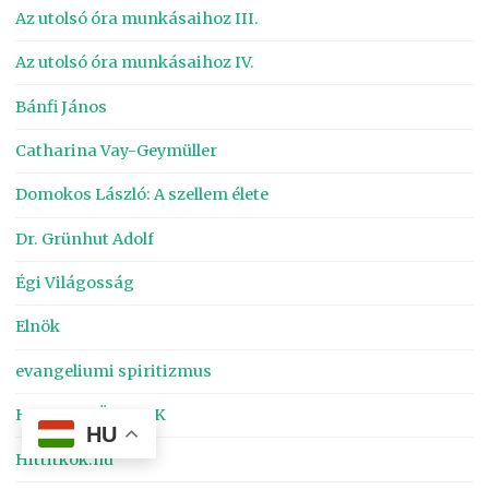
Az utolsó óra munkásaihoz III.
Az utolsó óra munkásaihoz IV.
Bánfi János
Catharina Vay-Geymüller
Domokos László: A szellem élete
Dr. Grünhut Adolf
Égi Világosság
Elnök
evangeliumi spiritizmus
HANGOSKÖNYVEK
HU
Hittitkok.hu