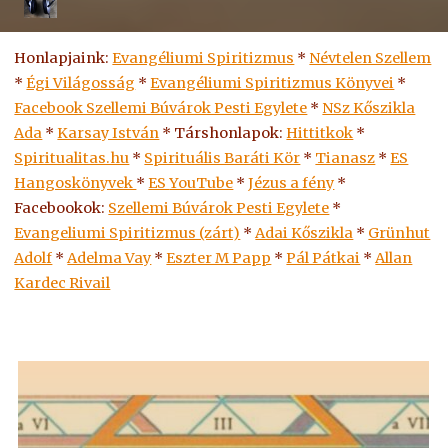
Honlapjaink:
Evangéliumi Spiritizmus
*
Névtelen Szellem
*
Égi Világosság
*
Evangéliumi Spiritizmus Könyvei
*
Facebook Szellemi Búvárok Pesti Egylete
*
NSz Kőszikla
Ada
*
Karsay István
* Társhonlapok:
Hittitkok
*
Spiritualitas.hu
*
Spirituális Baráti Kör
*
Tianasz
*
ES
Hangoskönyvek
*
ES
YouTube
*
Jézus a fény
*
Facebookok:
Szellemi Búvárok Pesti Egylete
*
Evangeliumi Spiritizmus (zárt)
*
Adai Kőszikla
*
Grünhut
Adolf
*
Adelma Vay
*
Eszter M Papp
*
Pál Pátkai
*
Allan
Kardec Rivail