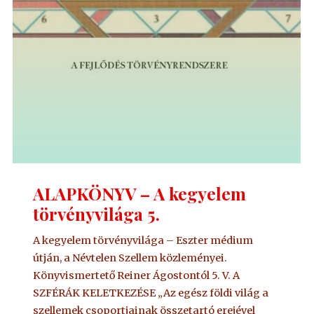
ALAPKÖNYV – A kegyelem
törvényvilága 5.
A kegyelem törvényvilága – Eszter médium
útján, a Névtelen Szellem közleményei.
Könyvismertető Reiner Ágostontól 5. V. A
SZFÉRÁK KELETKEZÉSE „Az egész földi világ a
szellemek csoportjainak összetartó erejével