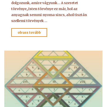
dolgozunk, amire vágyunk… A szeretet
törvénye„Isten törvénye ez már, hol az
anyagnak semmi nyoma sincs, ahol tisztán
szellemi törvények …
"ALAPKÖNYV
olvass tovább
–
A
kegyelem
törvényvilága
3."