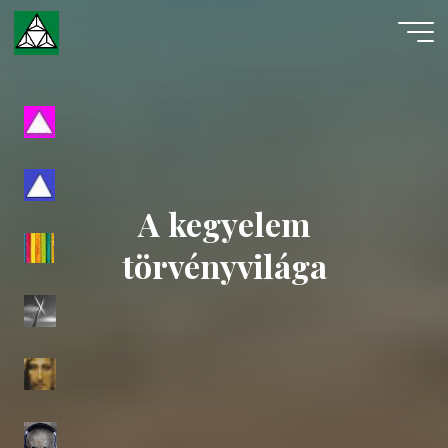
Skip
to
content
Evangéliumi
Spiritizmus
A kegyelem
törvényvilága