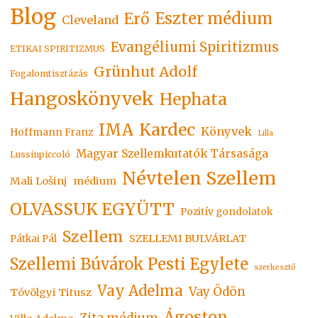
Blog
Eszter médium
Erő
Cleveland
Evangéliumi Spiritizmus
ETIKAI SPIRITIZMUS
Grünhut Adolf
Fogalomtisztázás
Hangoskönyvek
Hephata
Kardec
IMA
Könyvek
Hoffmann Franz
Lilla
Magyar Szellemkutatók Társasága
Lussinpiccoló
Névtelen Szellem
Mali Lošinj
médium
OLVASSUK EGYÜTT
Pozitív gondolatok
Szellem
SZELLEMI BULVÁRLAT
Pátkai Pál
Szellemi Búvárok Pesti Egylete
szerkesztő
Vay Adelma
Vay Ödön
Tóvölgyi Titusz
Ágoston
Zita médium