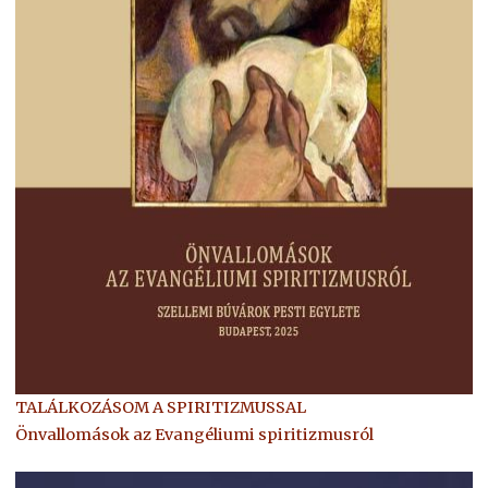
TALÁLKOZÁSOM A SPIRITIZMUSSAL
Önvallomások az Evangéliumi spiritizmusról