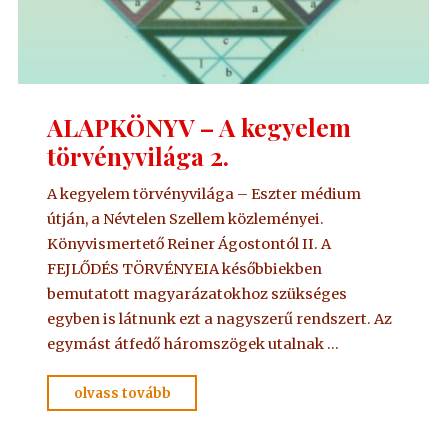
ALAPKÖNYV – A kegyelem
törvényvilága 2.
A kegyelem törvényvilága – Eszter médium
útján, a Névtelen Szellem közleményei.
Könyvismertető Reiner Ágostontól II. A
FEJLŐDÉS TÖRVÉNYEIA későbbiekben
bemutatott magyarázatokhoz szükséges
egyben is látnunk ezt a nagyszerű rendszert. Az
egymást átfedő háromszögek utalnak …
"ALAPKÖNYV
olvass tovább
–
A