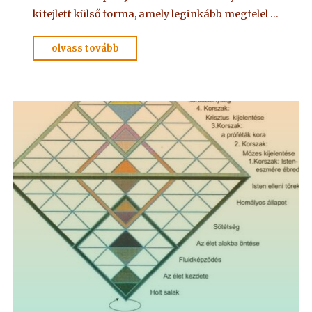
kifejlett külső forma, amely leginkább megfelel …
"ALAPKÖNYV
olvass tovább
–
A
kegyelem
törvényvilága
5."