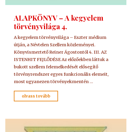
ALAPKÖNYV – A kegyelem
törvényvilága 4.
A kegyelem törvényvilága – Eszter médium
útján, a Névtelen Szellem közleményei.
Könyvismertető Reiner Ágostontól 4. III. AZ
ISTENHIT FEJLŐDÉSE Az előzőekben láttuk a
bukott szellem felemelkedését elősegítő
törvényrendszer egyes funkcionális elemeit,
most ugyanezen törvényekmentén …
"ALAPKÖNYV
olvass tovább
–
A
kegyelem
törvényvilága