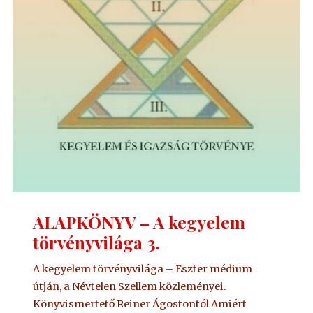
4."
ALAPKÖNYV – A kegyelem
törvényvilága 3.
A kegyelem törvényvilága – Eszter médium
útján, a Névtelen Szellem közleményei.
Könyvismertető Reiner Ágostontól Amiért