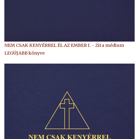
NEM CSAK KENYÉRREL ÉL AZ EMBER I. - Zita médium
LEGÚJABB könyve