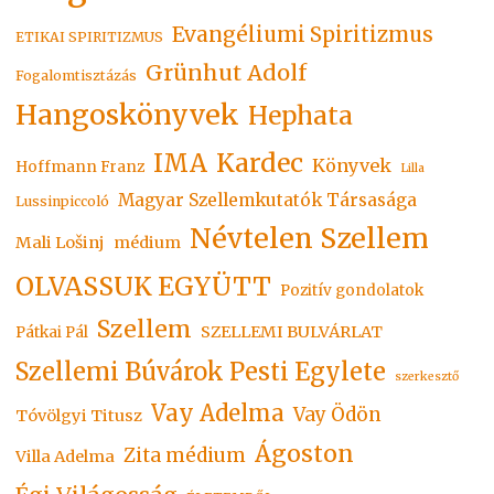
Evangéliumi Spiritizmus
ETIKAI SPIRITIZMUS
Grünhut Adolf
Fogalomtisztázás
Hangoskönyvek
Hephata
Kardec
IMA
Könyvek
Hoffmann Franz
Lilla
Magyar Szellemkutatók Társasága
Lussinpiccoló
Névtelen Szellem
Mali Lošinj
médium
OLVASSUK EGYÜTT
Pozitív gondolatok
Szellem
SZELLEMI BULVÁRLAT
Pátkai Pál
Szellemi Búvárok Pesti Egylete
szerkesztő
Vay Adelma
Vay Ödön
Tóvölgyi Titusz
Ágoston
Zita médium
Villa Adelma