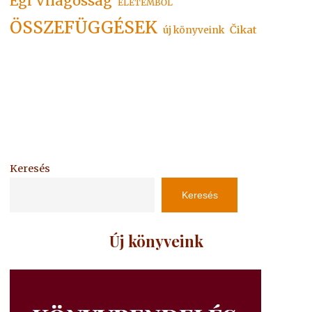
Égi Világosság
ÉLETEMBŐL
ÖSSZEFÜGGÉSEK
Čikat
új könyveink
Keresés
Keresés
Új könyveink