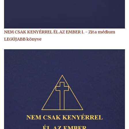
NEM CSAK KENYÉRREL ÉL AZ EMBER I. - Zita médium
LEGÚJABB könyve