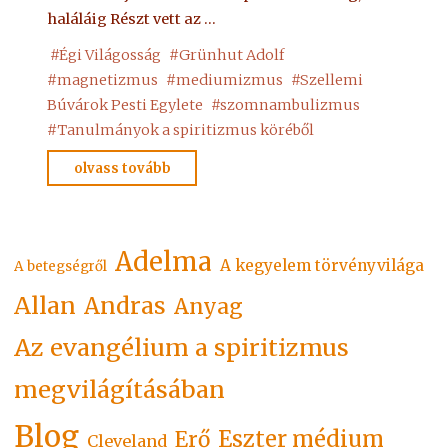
haláláig Részt vett az …
#
Égi Világosság
#
Grünhut Adolf
#
magnetizmus
#
mediumizmus
#
Szellemi
Búvárok Pesti Egylete
#
szomnambulizmus
#
Tanulmányok a spiritizmus köréből
"Grünhut
olvass tovább
Adolf
Dr.
Med."
Adelma
A kegyelem törvényvilága
A betegségről
Allan
Andras
Anyag
Az evangélium a spiritizmus
megvilágításában
Blog
Eszter médium
Erő
Cleveland