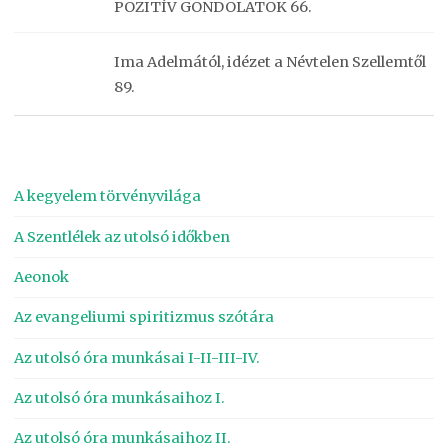
POZITÍV GONDOLATOK 66.
Ima Adelmától, idézet a Névtelen Szellemtől
89.
A kegyelem törvényvilága
A Szentlélek az utolsó időkben
Aeonok
Az evangeliumi spiritizmus szótára
Az utolsó óra munkásai I-II-III-IV.
Az utolsó óra munkásaihoz I.
Az utolsó óra munkásaihoz II.