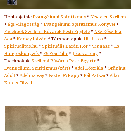
Honlapjaink:
Evangéliumi Spiritizmus
*
Névtelen Szellem
*
Égi Világosság
*
Evangéliumi Spiritizmus Könyvei
*
Facebook Szellemi Búvárok Pesti Egylete
*
NSz Kőszikla
Ada
*
Karsay István
* Társhonlapok:
Hittitkok
*
Spiritualitas.hu
*
Spirituális Baráti Kör
*
Tianasz
*
ES
Hangoskönyvek
*
ES
YouTube
*
Jézus a fény
*
Facebookok:
Szellemi Búvárok Pesti Egylete
*
Evangeliumi Spiritizmus (zárt)
*
Adai Kőszikla
*
Grünhut
Adolf
*
Adelma Vay
*
Eszter M Papp
*
Pál Pátkai
*
Allan
Kardec Rivail