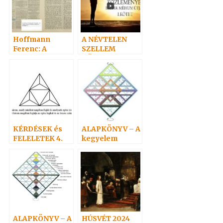
Hoffmann
A NÉVTELEN
Ferenc: A
SZELLEM
Szellem, Erő,
KÖZLEMÉNYEI
Anyag bírálata 1.
I.
KÉRDÉSEK és
ALAPKÖNYV – A
FELELETEK 4.
kegyelem
(52-73)
törvényvilága 2.
Hoffmann
professzor
ALAPKÖNYV – A
HÚSVÉT 2024