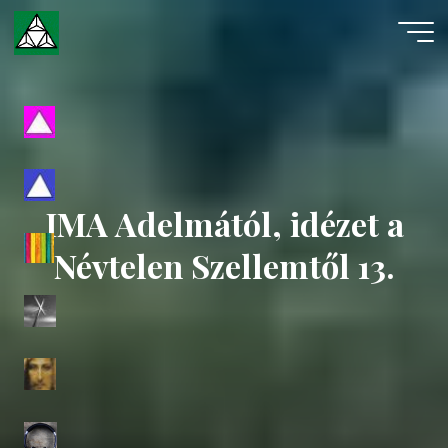
Skip
to
content
Evangéliumi
Spiritizmus
IMA Adelmától, idézet a
Névtelen Szellemtől 13.