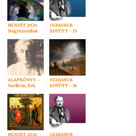
HÚSVÉT 2024
OLVASSUK
Nagyszombat
EGYÜTT – 15
ALAPKÖNYV –
OLVASSUK
Szellem, Erő,
EGYÜTT – 16
Anyag 5.
HÚSVÉT 2024 –
OLVASSUK