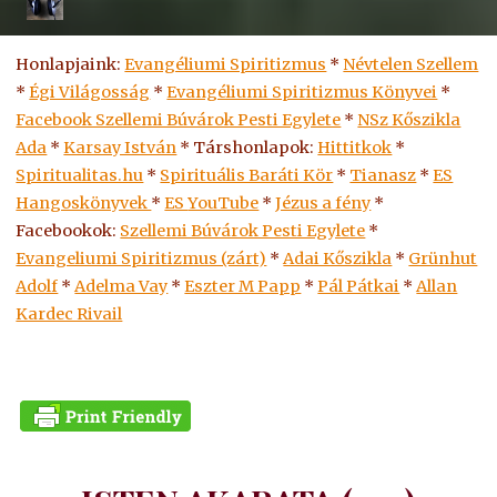
Honlapjaink:
Evangéliumi Spiritizmus
*
Névtelen Szellem
*
Égi Világosság
*
Evangéliumi Spiritizmus Könyvei
*
Facebook Szellemi Búvárok Pesti Egylete
*
NSz Kőszikla
Ada
*
Karsay István
* Társhonlapok:
Hittitkok
*
Spiritualitas.hu
*
Spirituális Baráti Kör
*
Tianasz
*
ES
Hangoskönyvek
*
ES
YouTube
*
Jézus a fény
*
Facebookok:
Szellemi Búvárok Pesti Egylete
*
Evangeliumi Spiritizmus (zárt)
*
Adai Kőszikla
*
Grünhut
Adolf
*
Adelma Vay
*
Eszter M Papp
*
Pál Pátkai
*
Allan
Kardec Rivail