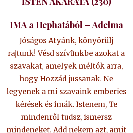
ISTEN AKARATA (230)
IMA a Hephatából – Adelma
Jóságos Atyánk, könyörülj
rajtunk! Vésd szívünkbe azokat a
szavakat, amelyek méltók arra,
hogy Hozzád jussanak. Ne
legyenek a mi szavaink emberies
kérések és imák. Istenem, Te
mindenről tudsz, ismersz
mindeneket. Add nekem azt, amit