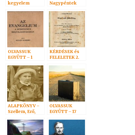
kegyelem
Nagypéntek
törvényvilága 4.
OLVASSUK
KÉRDÉSEK és
EGYÜTT – 1
FELELETEK 2.
(20-
38)Hoffmann
professzor
ALAPKÖNYV –
OLVASSUK
Szellem, Erő,
EGYÜTT – 17
Anyag 3.