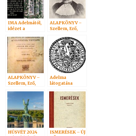
IMA Adelmától,
ALAPKÖNYV –
idézet a
Szellem, Erő,
Névtelen
Anyag 2.
Szellemtől 24.
ALAPKÖNYV –
Adelma
Szellem, Erő,
látogatása
Anyag 6.
Hoffmannál.
Hoffmann
látogatása
Adelmánál…
HÚSVÉT 2024
ISMERÉSEK – ÚJ