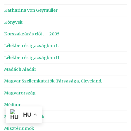
Katharina von Geymüller
Könyvek
Korszakzárás előtt – 2005
Lélekben és igazságban I.
Lélekben és igazságban II.
Madách Aladár
Magyar Szellemkutatók Társasága, Cleveland,
Magyarország
Médium
HU
Médiumi élmények
Misztériumok