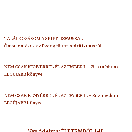
TALÁLKOZÁSOM A SPIRITIZMUSSAL
Önvallomások az Evangéliumi spiritizmusról
NEM CSAK KENYÉRREL ÉL AZ EMBER I. - Zita médium
LEGÚJABB könyve
NEM CSAK KENYÉRREL ÉL AZ EMBER II. - Zita médium
LEGÚJABB könyve
Vay Adelma: ÉLETEMBŐL I-II.