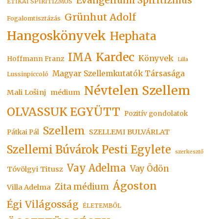
Evangéliumi Spiritizmus
ETIKAI SPIRITIZMUS
Grünhut Adolf
Fogalomtisztázás
Hangoskönyvek
Hephata
Kardec
IMA
Könyvek
Hoffmann Franz
Lilla
Magyar Szellemkutatók Társasága
Lussinpiccoló
Névtelen Szellem
Mali Lošinj
médium
OLVASSUK EGYÜTT
Pozitív gondolatok
Szellem
SZELLEMI BULVÁRLAT
Pátkai Pál
Szellemi Búvárok Pesti Egylete
szerkesztő
Vay Adelma
Vay Ödön
Tóvölgyi Titusz
Ágoston
Zita médium
Villa Adelma
Égi Világosság
ÉLETEMBŐL