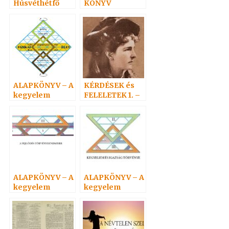
Húsvéthétfő
KÖNYV
ALAPKÖNYV – A
KÉRDÉSEK és
kegyelem
FELELETEK 1. –
törvényvilága 1
(1-19) Hoffmann
professzor
ALAPKÖNYV – A
ALAPKÖNYV – A
kegyelem
kegyelem
törvényvilága 5.
törvényvilága 3.