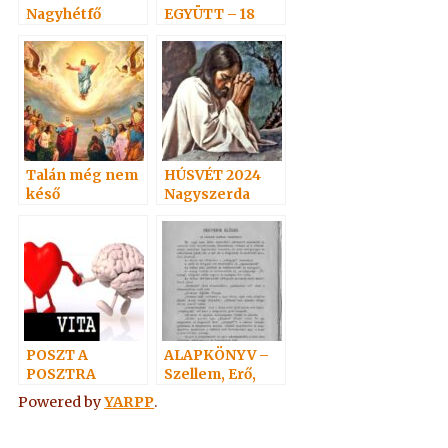
Nagyhétfő
EGYÜTT – 18
Talán még nem
HÚSVÉT 2024
késő
Nagyszerda
POSZT A
ALAPKÖNYV –
POSZTRA
Szellem, Erő,
Anyag 4.
Powered by
YARPP
.