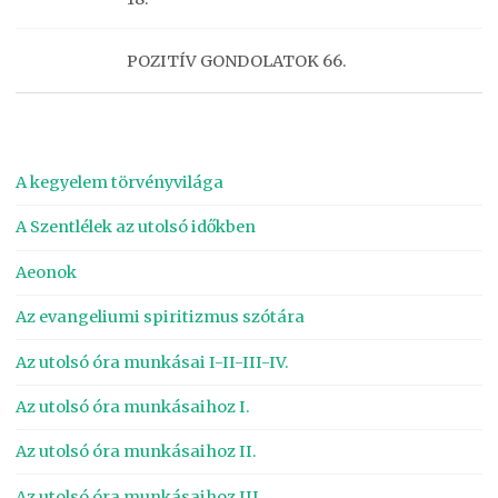
POZITÍV GONDOLATOK 66.
A kegyelem törvényvilága
A Szentlélek az utolsó időkben
Aeonok
Az evangeliumi spiritizmus szótára
Az utolsó óra munkásai I-II-III-IV.
Az utolsó óra munkásaihoz I.
Az utolsó óra munkásaihoz II.
Az utolsó óra munkásaihoz III.