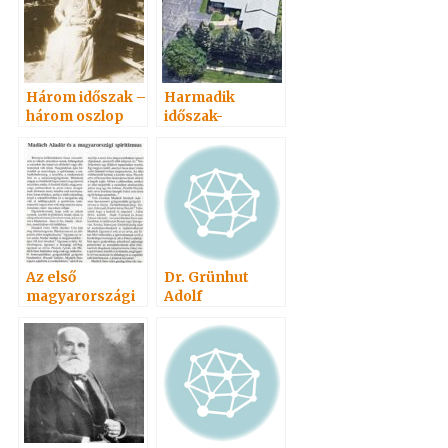
Három időszak –
Harmadik
három oszlop
időszak-
harmadik oszlop
Az első
Dr. Grünhut
magyarországi
Adolf
spiritiszta
egylet