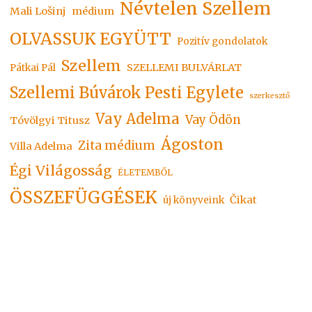
Névtelen Szellem
Mali Lošinj
médium
OLVASSUK EGYÜTT
Pozitív gondolatok
Szellem
SZELLEMI BULVÁRLAT
Pátkai Pál
Szellemi Búvárok Pesti Egylete
szerkesztő
Vay Adelma
Vay Ödön
Tóvölgyi Titusz
Ágoston
Zita médium
Villa Adelma
Égi Világosság
ÉLETEMBŐL
ÖSSZEFÜGGÉSEK
Čikat
új könyveink