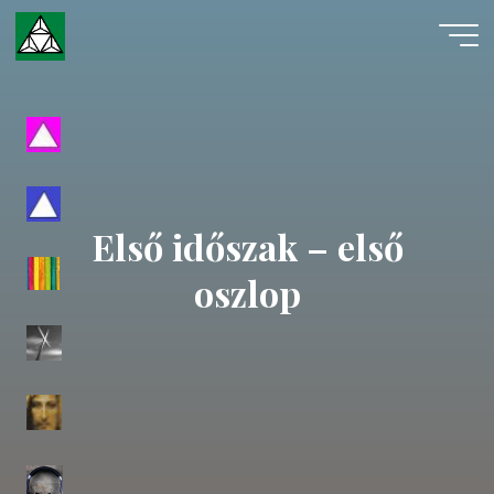
Skip
to
content
Evangéliumi
Spiritizmus
Első időszak – első
oszlop