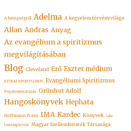
Adelma
A kegyelem törvényvilága
A betegségről
Allan
Andras
Anyag
Az evangélium a spiritizmus
megvilágításában
Blog
Eszter médium
Erő
Cleveland
Evangéliumi Spiritizmus
ETIKAI SPIRITIZMUS
Grünhut Adolf
Fogalomtisztázás
Hangoskönyvek
Hephata
Kardec
IMA
Könyvek
Hoffmann Franz
Lilla
Magyar Szellemkutatók Társasága
Lussinpiccoló