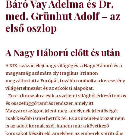
Báró Vay Adelma és Dr.
med. Grünhut Adolf – az
első oszlop
A Nagy Háború előtt és után
A XIX. század eleji nagy világégés, a Nagy Háború és a
magyarság számára oly tragikus Trianon
megváltoztatta Európát, tovább rombolta a keresztény
világértelmezést és az erkölcsi alapokat.
Erre a korszakra esik a szellemi világból érkező fontos
és összefüggő tanításrendszer, amely itt
Magyarországon jelent meg, amelynek jelentőségét
csak később ismerhettük fel. Ez az üzenet-sorozat nem
is az adott kornak szól, hanem már a következő
korszakot készíti elő, amelyben az emberek spirituális