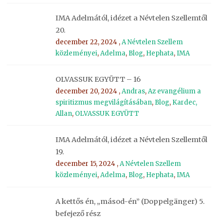
IMA Adelmától, idézet a Névtelen Szellemtől
20.
december 22, 2024 ,
A Névtelen Szellem
közleményei
,
Adelma
,
Blog
,
Hephata
,
IMA
OLVASSUK EGYÜTT – 16
december 20, 2024 ,
Andras
,
Az evangélium a
spiritizmus megvilágításában
,
Blog
,
Kardec,
Allan
,
OLVASSUK EGYÜTT
IMA Adelmától, idézet a Névtelen Szellemtől
19.
december 15, 2024 ,
A Névtelen Szellem
közleményei
,
Adelma
,
Blog
,
Hephata
,
IMA
A kettős én, „másod-én” (Doppelgänger) 5.
befejező rész