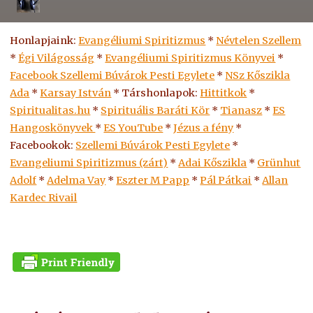
Honlapjaink:
Evangéliumi Spiritizmus
*
Névtelen Szellem
*
Égi Világosság
*
Evangéliumi Spiritizmus Könyvei
*
Facebook Szellemi Búvárok Pesti Egylete
*
NSz Kőszikla
Ada
*
Karsay István
* Társhonlapok:
Hittitkok
*
Spiritualitas.hu
*
Spirituális Baráti Kör
*
Tianasz
*
ES
Hangoskönyvek
*
ES
YouTube
*
Jézus a fény
*
Facebookok:
Szellemi Búvárok Pesti Egylete
*
Evangeliumi Spiritizmus (zárt)
*
Adai Kőszikla
*
Grünhut
Adolf
*
Adelma Vay
*
Eszter M Papp
*
Pál Pátkai
*
Allan
Kardec Rivail