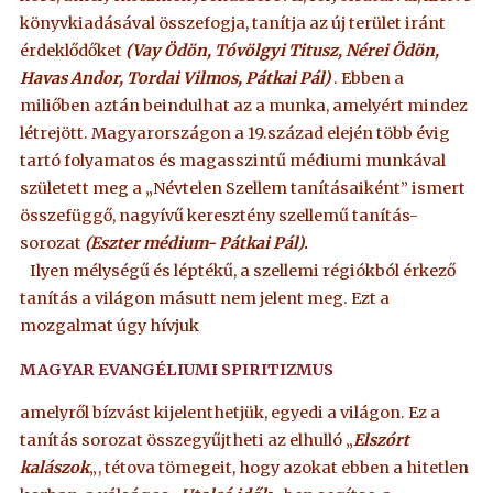
könyvkiadásával összefogja, tanítja az új terület iránt
érdeklődőket
(Vay Ödön, Tóvölgyi Titusz, Nérei Ödön,
Havas Andor, Tordai Vilmos, Pátkai Pál)
. Ebben a
miliőben aztán beindulhat az a munka, amelyért mindez
létrejött. Magyarországon a 19.század elején több évig
tartó folyamatos és magasszintű médiumi munkával
született meg a „Névtelen Szellem tanításaiként” ismert
összefüggő, nagyívű keresztény szellemű tanítás-
sorozat
(Eszter médium- Pátkai Pál)
.
Ilyen mélységű és léptékű, a szellemi régiókból érkező
tanítás a világon másutt nem jelent meg. Ezt a
mozgalmat úgy hívjuk
MAGYAR EVANGÉLIUMI SPIRITIZMUS
amelyről bízvást kijelenthetjük, egyedi a világon. Ez a
tanítás sorozat összegyűjtheti az elhulló „
Elszórt
kalászok
„, tétova tömegeit, hogy azokat ebben a hitetlen