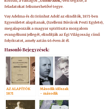
korban, a válságos „
Utolsó idők
„-ben segítse, a
feladatokat felismerhetővé tegye.
Vay Adelma és dr.Grünhut Adolf az elindítók, 1871-ben
Egyesületet alapítanak, (Szellemi Búvárok Pesti Egylete),
megalapozzák a magyar spiritiszta mozgalom
evangéliumi jellegét, elindítják az Égi Világosság című
folyóiratot, amely aztán 46 éven át él.
Hasonló Bejegyzések:
AZ ALAPÍTÓK
Második időszak
1871
– második
oszlop