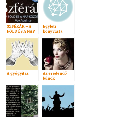
SZFÉRÁK – A
Egyleti
FÖLD ÉS A NAP
könyvlista
KÖZÖTT
A gyógyítás
Az eredendő
bűnök