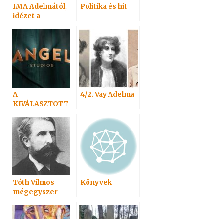
IMA Adelmától,
Politika és hit
idézet a
Névtelen
Szellemtől 23.
A
4/2. Vay Adelma
KIVÁLASZTOTT
– FILMAJÁNLAT
Tóth Vilmos
Könyvek
mégegyszer