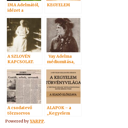
IMA Adelmától,
KEGYELEM
idézet a
Névtelen
Szellemtől 1.
A SZLOVÉN
Vay Adelma
KAPCSOLAT.
médiumitása,
könyvei
A csodatevő
ALAPOK – a
törzsorvos
„Kegyelem
törvényvilága”
Powered by
YARPP
.
1-5.