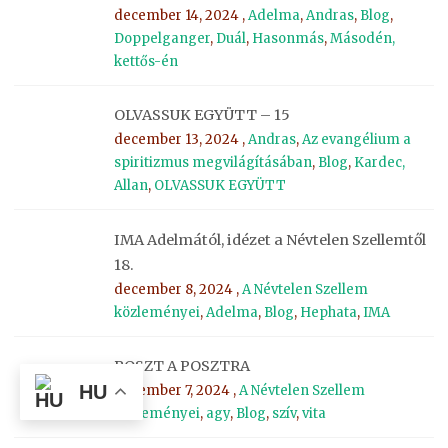
december 14, 2024 ,
Adelma
,
Andras
,
Blog
,
Doppelganger
,
Duál
,
Hasonmás
,
Másodén,
kettős-én
OLVASSUK EGYÜTT – 15
december 13, 2024 ,
Andras
,
Az evangélium a
spiritizmus megvilágításában
,
Blog
,
Kardec,
Allan
,
OLVASSUK EGYÜTT
IMA Adelmától, idézet a Névtelen Szellemtől
18.
december 8, 2024 ,
A Névtelen Szellem
közleményei
,
Adelma
,
Blog
,
Hephata
,
IMA
POSZT A POSZTRA
HU
december 7, 2024 ,
A Névtelen Szellem
közleményei
,
agy
,
Blog
,
szív
,
vita