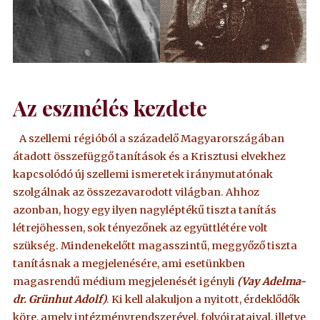
Az eszmélés kezdete
A szellemi régióból a századelő Magyarországában
átadott összefüggő tanítások és a Krisztusi elvekhez
kapcsolódó új szellemi ismeretek iránymutatónak
szolgálnak az összezavarodott világban. Ahhoz
azonban, hogy egy ilyen nagyléptékű tiszta tanítás
létrejöhessen, sok tényezőnek az együttlétére volt
szükség. Mindenekelőtt magasszintű, meggyőző tiszta
tanításnak a megjelenésére, ami esetünkben
magasrendű médium megjelenését igényli
(Vay Adelma-
dr. Grünhut Adolf)
. Ki kell alakuljon a nyitott, érdeklődők
köre, amely intézményrendszerével, folyóirataival, illetve