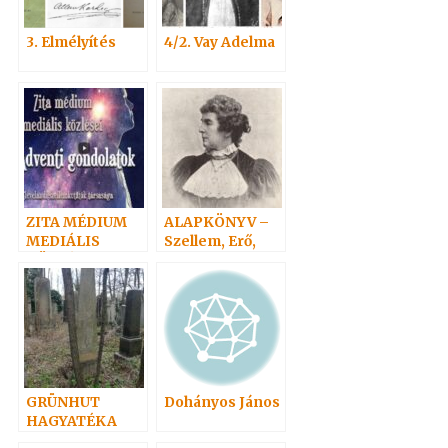
3. Elmélyítés
4/2. Vay Adelma
ZITA MÉDIUM
ALAPKÖNYV –
MEDIÁLIS
Szellem, Erő,
KÖZLÉSEI
Anyag 2.
GRÜNHUT
Dohányos János
HAGYATÉKA