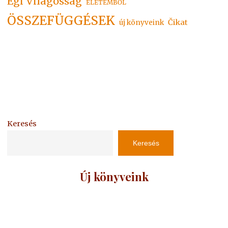
Égi Világosság
ÉLETEMBŐL
ÖSSZEFÜGGÉSEK
Čikat
új könyveink
Keresés
Keresés
Új könyveink