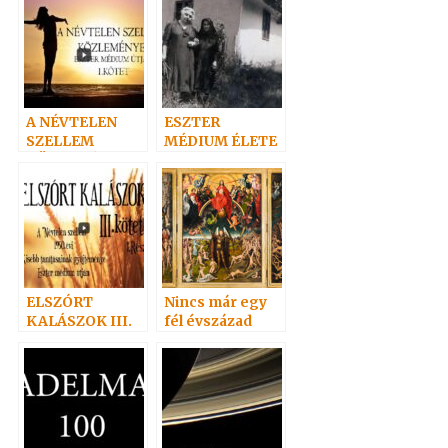
A NÉVTELEN
ESZTER
SZELLEM
MÉDIUM ÉLETE
KÖZLEMÉNYEI
1.
I.
ELSZÓRT
Nincs már egy
KALÁSZOK III.
fél évszázad
(Zita 1991)