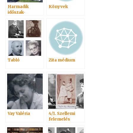
Harmadik
Könyvek
időszak-
harmadik oszlop
Tabló
Zita médium
Vay Valéria
4/1. Szellemi
felemelés