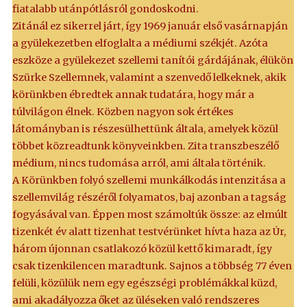
fiatalabb utánpótlásról gondoskodni.
Zitánál ez sikerrel járt, így 1969 január első vasárnapján
a gyülekezetben elfoglalta a médiumi székjét. Azóta
eszköze a gyülekezet szellemi tanítói gárdájának, élükön
Szürke Szellemnek, valamint a szenvedő lelkeknek, akik
körünkben ébredtek annak tudatára, hogy már a
túlvilágon élnek. Közben nagyon sok értékes
látományban is részesülhettünk általa, amelyek közül
többet közreadtunk könyveinkben. Zita transzbeszélő
médium, nincs tudomása arról, ami általa történik.
A Körünkben folyó szellemi munkálkodás intenzitása a
szellemvilág részéről folyamatos, baj azonban a tagság
fogyásával van. Éppen most számoltúk össze: az elmúlt
tizenkét év alatt tizenhat testvérünket hívta haza az Úr,
három újonnan csatlakozó közül kettő kimaradt, így
csak tizenkilencen maradtunk. Sajnos a többség 77 éven
felüli, közülük nem egy egészségi problémákkal küzd,
ami akadályozza őket az üléseken való rendszeres