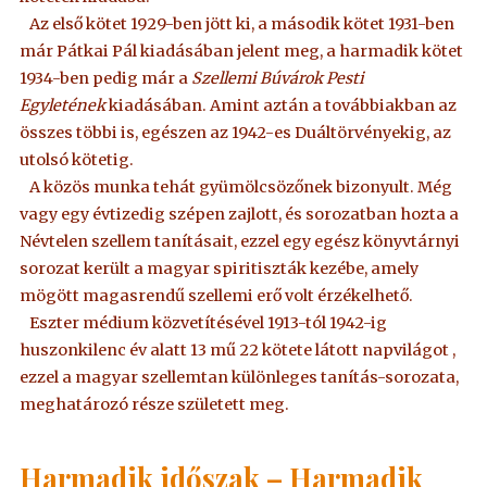
Az első kötet 1929-ben jött ki, a második kötet 1931-ben
már Pátkai Pál kiadásában jelent meg, a harmadik kötet
1934-ben pedig már a
Szellemi Búvárok Pesti
Egyletének
kiadásában. Amint aztán a továbbiakban az
összes többi is, egészen az 1942-es Duáltörvényekig, az
utolsó kötetig.
A közös munka tehát gyümölcsözőnek bizonyult. Még
vagy egy évtizedig szépen zajlott, és sorozatban hozta a
Névtelen szellem tanításait, ezzel egy egész könyvtárnyi
sorozat került a magyar spiritiszták kezébe, amely
mögött magasrendű szellemi erő volt érzékelhető.
Eszter médium közvetítésével 1913-tól 1942-ig
huszonkilenc év alatt 13 mű 22 kötete látott napvilágot ,
ezzel a magyar szellemtan különleges tanítás-sorozata,
meghatározó része született meg.
Harmadik időszak – Harmadik