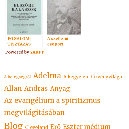
FOGALOM-
A szellemi
TISZTÁZÁS –
csoport
Bibliafordítások
Powered by
YARPP
.
Adelma
A kegyelem törvényvilága
A betegségről
Allan
Andras
Anyag
Az evangélium a spiritizmus
megvilágításában
Blog
Eszter médium
Erő
Cleveland