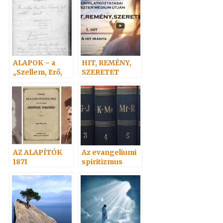
ALAPOK – a
HIT, REMÉNY,
„Szellem, Erő,
SZERETET
Anyag” 1 – 7.
AZ ALAPÍTÓK
Az evangeliumi
1871
spiritizmus
értelmező
szótára