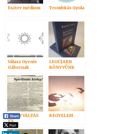
Eszter médium
Trombitás Gyula
Válasz Gyenis
LEGÚJABB
Gábornak
KÖNYVÜNK
IRÁNYVÁLTÁS
KEGYELEM
Share
XX.
Post