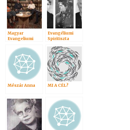
Magyar
Evangéliumi
Evangeliumi
Spiritiszta
Spiritizmus
találkozó
Mészár Anna
MI A CÉL?