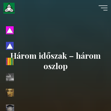
Skip
to
content
Evangéliumi
Spiritizmus
Három időszak – három
oszlop