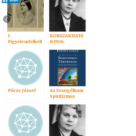
Share
1.
KORSZAKHATÁ
Figyelemfelkelt
R 1906.
és
Pőcze József
Az Evangéliumi
Spiritizmus
története 1. rész