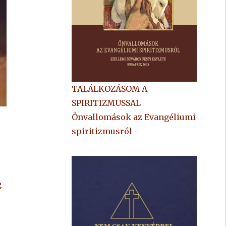
TALÁLKOZÁSOM A
SPIRITIZMUSSAL
Önvallomások az Evangéliumi
spiritizmusról
g