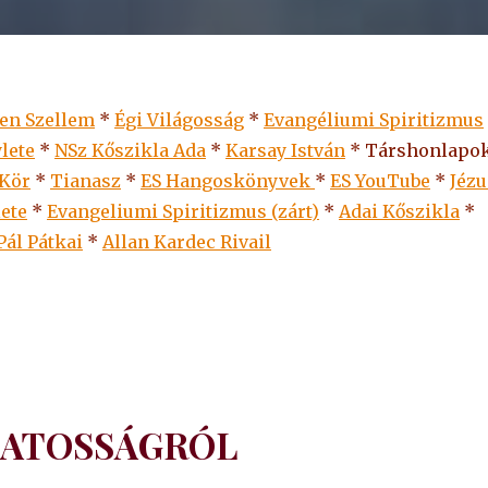
len Szellem
*
Égi Világosság
*
Evangéliumi Spiritizmus
lete
*
NSz Kőszikla Ada
*
Karsay István
* Társhonlapok
 Kör
*
Tianasz
*
ES Hangoskönyvek
*
ES
YouTube
*
Jézu
lete
*
Evangeliumi Spiritizmus (zárt)
*
Adai Kőszikla
*
Pál Pátkai
*
Allan Kardec Rivail
ZATOSSÁGRÓL