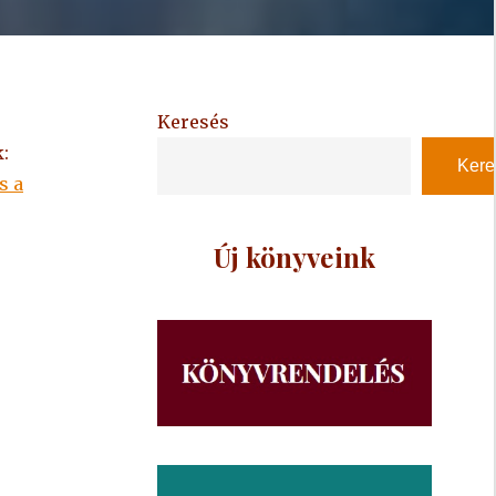
Keresés
:
Kere
s a
Új könyveink