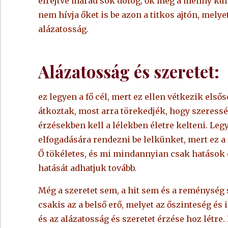
elrejtve marad sok dolog; ők még a menny küls
nem hívja őket is be azon a titkos ajtón, mel
alázatosság.
Alázatosság és szeretet:
ez legyen a fő cél, mert ez ellen vétkezik első
átkoztak, most arra törekedjék, hogy szeressé
érzésekben kell a lélekben életre kelteni. Leg
elfogadására rendezni be lelkünket, mert ez a
Ő tökéletes, és mi mindannyian csak hatások e
hatását adhatjuk tovább.
Még a szeretet sem, a hit sem és a reménység 
csakis az a belső erő, melyet az őszinteség és 
és az alázatosság és szeretet érzése hoz létre.