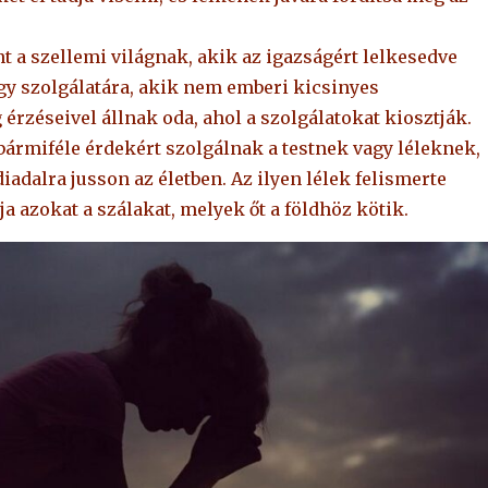
t a szellemi világnak, akik az igazságért lelkesedve
gy szolgálatára, akik nem emberi kicsinyes
érzéseivel állnak oda, ahol a szolgálatokat kiosztják.
bármiféle érdekért szolgálnak a testnek vagy léleknek,
diadalra jusson az életben. Az ilyen lélek felismerte
ja azokat a szálakat, melyek őt a földhöz kötik.