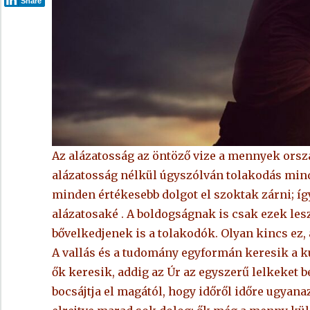
Share
Az alázatosság az öntöző vize a mennyek ors
alázatosság nélkül úgyszólván tolakodás minde
minden értékesebb dolgot el szoktak zárni; íg
alázatosaké . A boldogságnak is csak ezek le
bővelkedjenek is a tolakodók. Olyan kincs ez,
A vallás és a tudomány egyformán keresik a ku
ők keresik, addig az Úr az egyszerű lelkeket
bocsájtja el magától, hogy időről időre ugyana