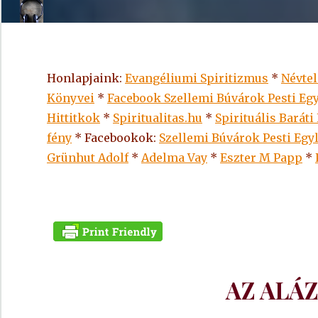
Honlapjaink:
Evangéliumi Spiritizmus
*
Névte
Könyvei
*
Facebook Szellemi Búvárok Pesti Egy
Hittitkok
*
Spiritualitas.hu
*
Spirituális Baráti
fény
* Facebookok:
Szellemi Búvárok Pesti Egy
Grünhut Adolf
*
Adelma Vay
*
Eszter M Papp
*
AZ ALÁ