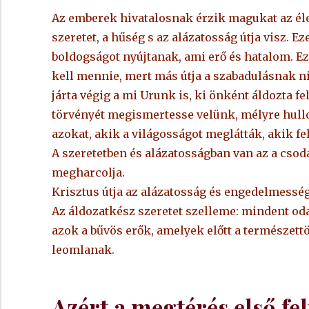
Az emberek hivatalosnak érzik magukat az élet
szeretet, a hűség s az alázatosság útja visz. E
boldogságot nyújtanak, ami erő és hatalom. E
kell mennie, mert más útja a szabadulásnak nin
járta végig a mi Urunk is, ki önként áldozta fe
törvényét megismertesse velünk, mélyre hullott
azokat, akik a világosságot meglátták, akik fe
A szeretetben és alázatosságban van az a csoda
megharcolja.
Krisztus útja az alázatosság és engedelmesség,
Az áldozatkész szeretet szelleme: mindent od
azok a bűvös erők, amelyek előtt a természett
leomlanak.
Azért a megtérés első fel