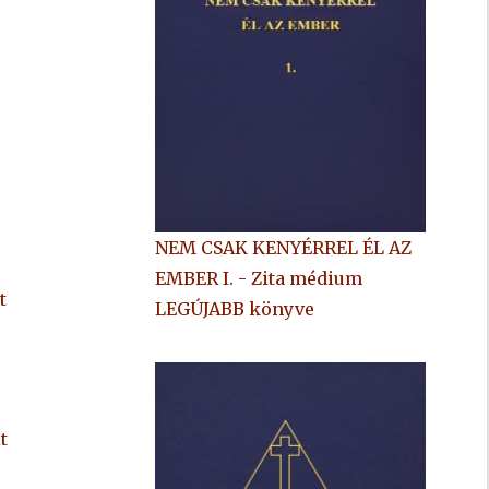
NEM CSAK KENYÉRREL ÉL AZ
EMBER I. - Zita médium
t
LEGÚJABB könyve
t