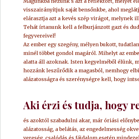
Magunkba nézünk s azt a reflektort, melyet elő
visszairányítjuk saját bensőnkbe, ahol meglátj
elárasztja azt a kevés szép virágot, melynek i
Tehát írtanunk kell a felburjánzott gazt és du
fegyvereivel!
Az ember egy szegény, mélyen bukott, tudatla
minél többet gondol magáról. Mihelyt az ember
alatta áll azoknak. Isten kegyelméből élünk, 
hozzánk leszűrődik a magasból, nemhogy elb
alázatosságra és szerénységre kell, hogy int
Aki érzi és tudja, hogy r
és azoktól szabadulni akar, már óriási előnybe
alázatosság, a belátás, az engedelmesség okve
vereség, csalódás és fájdalom esetén mindezeke