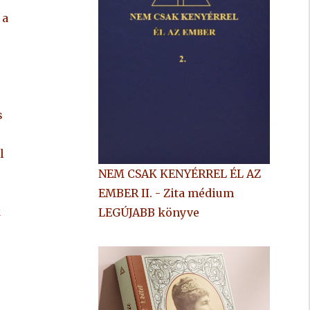
 a
s
l
NEM CSAK KENYÉRREL ÉL AZ
EMBER II. - Zita médium
k
LEGÚJABB könyve