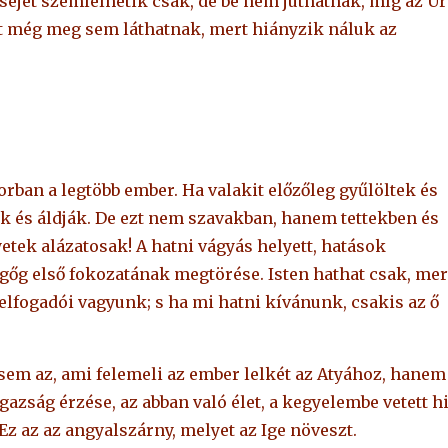
ejét szemlélhetik csak, de be nem juthatnak, míg az Úr
yet még meg sem láthatnak, mert hiányzik náluk az
sorban a legtöbb ember. Ha valakit előzőleg gyűlöltek és
k és áldják. De ezt nem szavakban, hanem tettekben és
yetek alázatosak! A hatni vágyás helyett, hatások
 gőg első fokozatának megtörése. Isten hathat csak, mer
lfogadói vagyunk; s ha mi hatni kívánunk, csakis az ő
sem az, ami felemeli az ember lelkét az Atyához, hanem
igazság érzése, az abban való élet, a kegyelembe vetett hi
 Ez az az angyalszárny, melyet az Ige növeszt.