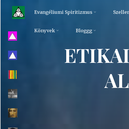
Skip
to
Evangéliumi Spiritizmus
Szelle
content
Evangéliumi
Könyvek
Bloggg
Spiritizmus
ETIKAI
A