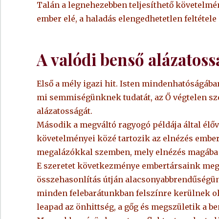
Talán a legnehezebben teljesíthető követelmén
ember elé, a haladás elengedhetetlen feltétele
A valódi benső alázatos
Első a mély igazi hit. Isten mindenhatóságába
mi semmiségünknek tudatát, az Ő végtelen sze
alázatosságát.
Második a megváltó ragyogó példája által élőv
követelményei közé tartozik az elnézés ember
megalázókkal szemben, mely elnézés magába fo
E szeretet következménye embertársaink megb
összehasonlítás útján alacsonyabbrendűségünk
minden felebarátunkban felszínre kerülnek o
leapad az önhittség, a gőg és megszületik a 