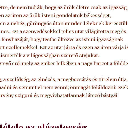
re, de nem tudják, hogy az örök életre csak az igazság,
zen az úton az örök isteni gondolatok békességet,
zen a nehéz, göröngyös úton minden léleknek keresztül
cs. Ezt a szenvedésekkel teljes utat világította meg és
l fényhazáját, hogy testbe öltözve az isteni igazságnak
 szellemekkel. Ezt az utat járta és ezen az úton várja i
lismerték a világosságban szerető Atyjukat.
tevő erő, mely az ember lelkében a nagy harcot a földde
 a szelídség, az elnézés, a megbocsátás és türelem útja.
aadni és semmit el nem venni; önmagát föláldozni: eze
örvény szigorú és megvívhatatlannak látszó bástyái
tétele az alázatosság,