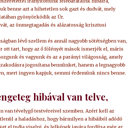
szeretettel irányítottunk felebarátaink hibáira,
uk benne azt a hihetetlen sok gazt és dudvát, mely
llatában gyönyörködik az Úr.
dvát, az önmegtagadás és alázatosság krisztusi
nságban lévő szellem és annál nagyobb sötétségben van,
 ott tart, hogy az ő fölényét mások ismerjék el, máris
mozgunk és vagyunk és az a parányi világosság, amely
izakodásra jogosítana bennünket, hanem a legnagyobb
sen, mert ingyen kapjuk, semmi érdemünk nincs benne.
engeteg hibával van telve,
n van tévelygő testvéreivel szemben. Azért kell az
tlenül a haladáshoz, hogy bármilyen a hibáiból adódó
t el tudja viselni, és lelkének javára fordítsa még az