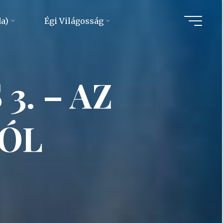
da)
Égi Világosság
3. – AZ
ÓL