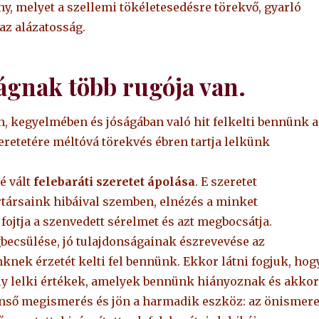
y, melyet a szellemi tökéletesedésre törekvő, gyarló
 az alázatosság.
ságnak több rugója van.
n, kegyelmében és jóságában való hit felkelti bennünk a
retetére méltóvá törekvés ébren tartja lelkünk
é vált
felebaráti szeretet ápolása
. E szeretet
társaink hibáival szemben, elnézés a minket
jtja a szenvedett sérelmet és azt megbocsátja.
ecsülése, jó tulajdonságainak észrevevése az
nek érzetét kelti fel bennünk. Ekkor látni fogjuk, hog
ly lelki értékek, amelyek bennünk hiányoznak és akkor
benső megismerés és jön a harmadik eszköz: az önismere