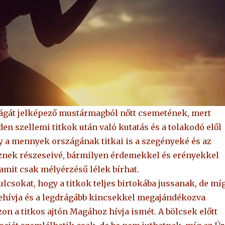
zágát jelképező mustármagból nőtt csemetének, mert
n szellemi titkok után való kutatás és a tolakodó elől
y a mennyek országának titkai is a szegényeké és az
sznek részeseivé, bármilyen érdemekkel és erényekkel
 amit csak mélyérzésű lélek bírhat.
lcsokat, hogy a titkok teljes birtokába jussanak, de mí
 behívja és a legdrágább kincsekkel megajándékozva
zon a titkos ajtón Magához hívja ismét. A bölcsek előtt