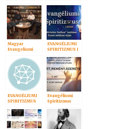
az Evangéliumi
megvilágításába
Spiritizmus
n
Hazája?
Magyar
EVANGÉLIUMI
Evangeliumi
SPIRITIZMUS I
Spiritizmus
EVANGÉLIUMI
Evangéliumi
SPIRITIZMUS
Spiritizmus
Hangoskönyvei
népszerűségi
sorrendben 2