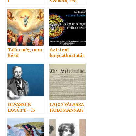
1
Szellem, Erő,
Anyag 5.
Talán még nem
Az isteni
késő
kinyilatkoztatás
ról
OLVASSUK
LAJOS VÁLASZA
EGYÜTT – 15
KOLOMANNAK