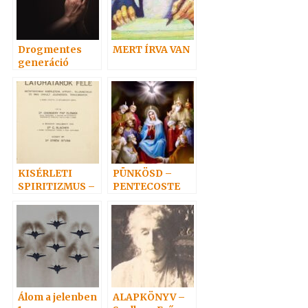
Drogmentes
MERT ÍRVA VAN
generáció
KISÉRLETI
PÜNKÖSD –
SPIRITIZMUS –
PENTECOSTE
CHENGERY PAP
ELEMÉR DR. 1.
Álom a jelenben
ALAPKÖNYV –