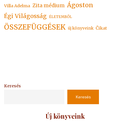
Ágoston
Zita médium
Villa Adelma
Égi Világosság
ÉLETEMBŐL
ÖSSZEFÜGGÉSEK
Čikat
új könyveink
Keresés
Keresés
Új könyveink