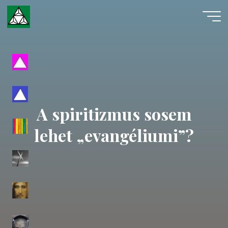
Skip
to
content
Evangéliumi
Spiritizmus
A spiritizmus sosem
lehet „evangéliumi”?