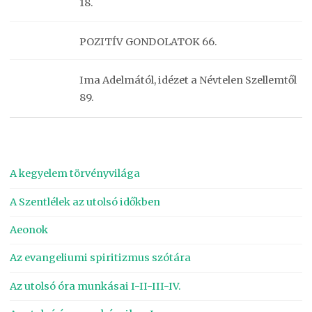
18.
POZITÍV GONDOLATOK 66.
Ima Adelmától, idézet a Névtelen Szellemtől
89.
A kegyelem törvényvilága
A Szentlélek az utolsó időkben
Aeonok
Az evangeliumi spiritizmus szótára
Az utolsó óra munkásai I-II-III-IV.