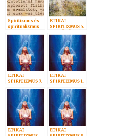
Spiritizmus és
ETIKAI
spiritualizmus
SPIRITIZMUS 5.
– „IDŐ TÖBBÉ
NEM LÉSZEN”
ETIKAI
ETIKAI
SPIRITIZMUS 7.
SPIRITIZMUS 1.
– A JÓ
– Szeretet az
SZOLGÁLATA
igazság
tükrében
ETIKAI
ETIKAI
SPIRITIZMUS
SPIRITIZMUS 8.