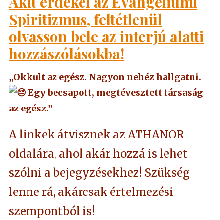
Akit érdekel az Evangéliumi
Spiritizmus, feltétlenül
olvasson bele az interjú alatti
hozzászólásokba!
„Okkult az egész. Nagyon nehéz hallgatni.
Egy becsapott, megtévesztett társaság
az egész.”
A linkek átvisznek az ATHANOR
oldalára, ahol akár hozzá is lehet
szólni a bejegyzésekhez! Szükség
lenne rá, akárcsak értelmezési
szempontból is!