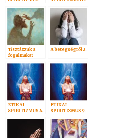
10. – A
– AZ IGAZ HIT
MEGBOCSÁTÁS
RÓL, A
KÖNYÖRÜLETR
ŐL
Tisztázzuk a
A betegségről 2.
fogalmakat
ETIKAI
ETIKAI
SPIRITIZMUS 4.
SPIRITIZMUS 9.
Az igazi
– Az ismeret
szeretet:
kötelez. Az
áldozat
igazság
harcosai.