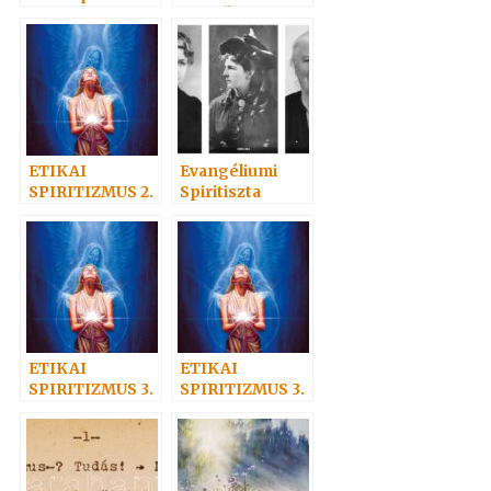
spiritizmus
– A BŰN
mellett
ETIKAI
Evangéliumi
SPIRITIZMUS 2.
Spiritiszta
– Az önismeret
találkozó
útján: Isten felé
ETIKAI
ETIKAI
SPIRITIZMUS 3.
SPIRITIZMUS 3.
– AZ
– Az
ALÁZATOSSÁGR
alázatosságról
ÓL