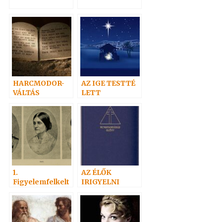
HARCMODOR-
AZ IGE TESTTÉ
VÁLTÁS
LETT
1.
AZ ÉLŐK
Figyelemfelkelt
IRIGYELNI
és
FOGJÁK A
HOLTAKAT