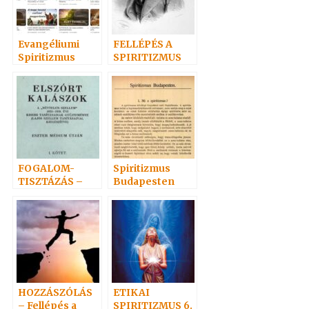
Evangéliumi
FELLÉPÉS A
Spiritizmus
SPIRITIZMUS
Hangoskönyvei
MELLETT
népszerűségi
sorrendben 1
FOGALOM-
Spiritizmus
TISZTÁZÁS –
Budapesten
Bibliafordítások
HOZZÁSZÓLÁS
ETIKAI
– Fellépés a
SPIRITIZMUS 6.