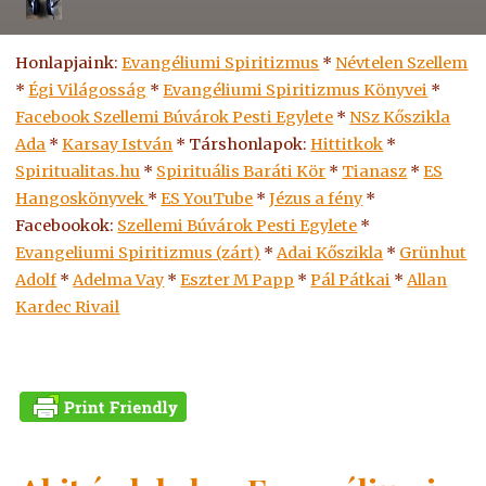
Honlapjaink:
Evangéliumi Spiritizmus
*
Névtelen Szellem
*
Égi Világosság
*
Evangéliumi Spiritizmus Könyvei
*
Facebook Szellemi Búvárok Pesti Egylete
*
NSz Kőszikla
Ada
*
Karsay István
* Társhonlapok:
Hittitkok
*
Spiritualitas.hu
*
Spirituális Baráti Kör
*
Tianasz
*
ES
Hangoskönyvek
*
ES
YouTube
*
Jézus a fény
*
Facebookok:
Szellemi Búvárok Pesti Egylete
*
Evangeliumi Spiritizmus (zárt)
*
Adai Kőszikla
*
Grünhut
Adolf
*
Adelma Vay
*
Eszter M Papp
*
Pál Pátkai
*
Allan
Kardec Rivail