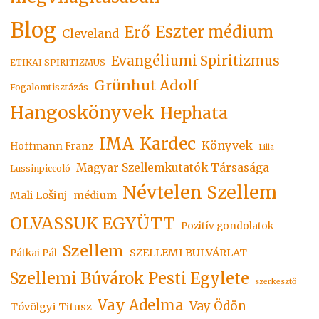
Blog
Eszter médium
Erő
Cleveland
Evangéliumi Spiritizmus
ETIKAI SPIRITIZMUS
Grünhut Adolf
Fogalomtisztázás
Hangoskönyvek
Hephata
Kardec
IMA
Könyvek
Hoffmann Franz
Lilla
Magyar Szellemkutatók Társasága
Lussinpiccoló
Névtelen Szellem
Mali Lošinj
médium
OLVASSUK EGYÜTT
Pozitív gondolatok
Szellem
SZELLEMI BULVÁRLAT
Pátkai Pál
Szellemi Búvárok Pesti Egylete
szerkesztő
Vay Adelma
Vay Ödön
Tóvölgyi Titusz