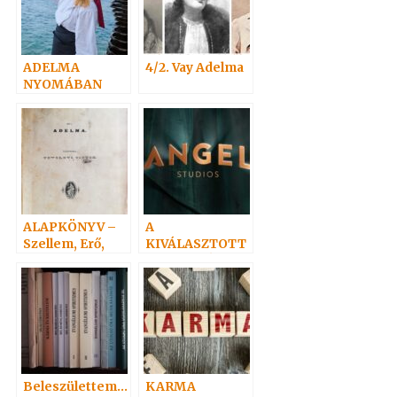
ADELMA
4/2. Vay Adelma
NYOMÁBAN
személyesen 3.
ALAPKÖNYV –
A
Szellem, Erő,
KIVÁLASZTOTT
Anyag 1.
– FILMAJÁNLAT
Beleszülettem…
KARMA