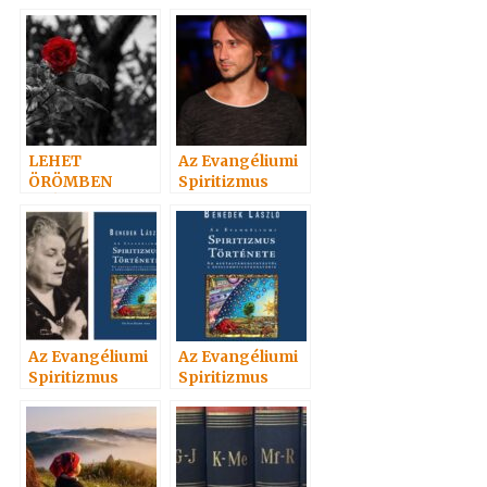
LEHET
Az Evangéliumi
ÖRÖMBEN
Spiritizmus
GYÁSZOLNI.?
története c.
könyvről 2. rész
Az Evangéliumi
Az Evangéliumi
Spiritizmus
Spiritizmus
története c.
története 1. rész
könyvről 3. rész