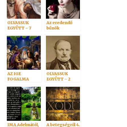
OLVASSUK
Az eredendő
EGYÜTT – 7
bűnök
AZ IGE
OLVASSUK
FOGALMA
EGYÜTT – 2
IMA Adelmától,
A betegségről 4.