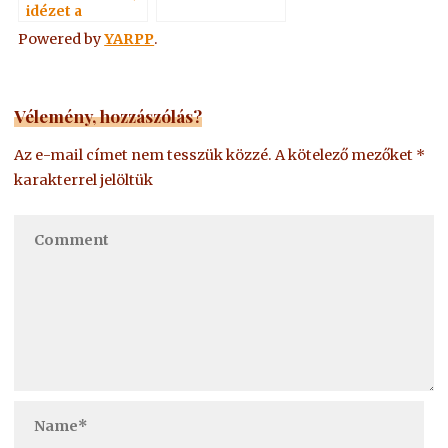
idézet a
Névtelen
Powered by
YARPP
.
Szellemtől 19.
Vélemény, hozzászólás?
Az e-mail címet nem tesszük közzé.
A kötelező mezőket
*
karakterrel jelöltük