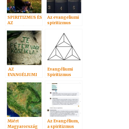
SPIRITIZMUS ÉS
Az evangeliumi
AZ
spiritizmus
EVANGÉLIUMI
értelmező
SPIRITIZMUS
szótára
AZ
Evangéliumi
EVANGÉLIUMI
Spiritizmus
SPIRITIZMUS
ÉRTÉKE
Miért
Az Evangélium,
Magyarország
a spiritizmus