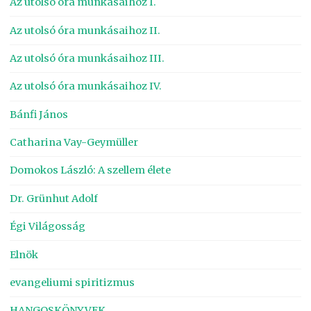
Az utolsó óra munkásaihoz I.
Az utolsó óra munkásaihoz II.
Az utolsó óra munkásaihoz III.
Az utolsó óra munkásaihoz IV.
Bánfi János
Catharina Vay-Geymüller
Domokos László: A szellem élete
Dr. Grünhut Adolf
Égi Világosság
Elnök
evangeliumi spiritizmus
HANGOSKÖNYVEK