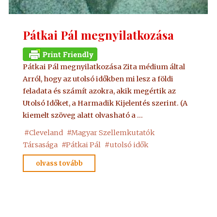
Pátkai Pál megnyilatkozása
Pátkai Pál megnyilatkozása Zita médium által
Arról, hogy az utolsó időkben mi lesz a földi
feladata és számít azokra, akik megértik az
Utolsó Időket, a Harmadik Kijelentés szerint. (A
kiemelt szöveg alatt olvasható a …
#
Cleveland
#
Magyar Szellemkutatók
Társasága
#
Pátkai Pál
#
utolsó idők
"Pátkai
olvass tovább
Pál
megnyilatkozása"