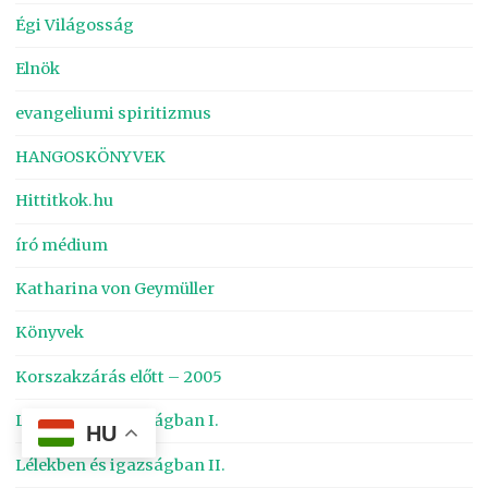
Égi Világosság
Elnök
evangeliumi spiritizmus
HANGOSKÖNYVEK
Hittitkok.hu
író médium
Katharina von Geymüller
Könyvek
Korszakzárás előtt – 2005
Lélekben és igazságban I.
HU
Lélekben és igazságban II.