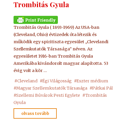
Trombitás Gyula
Trombitás Gyula ( 1893-1969) Az USA-ban
(Cleveland, Ohio) évtizedek óta létezik és
működik egy spiritiszta egyesület „Clevelandi
Szellemkutatók Társasága” néven. Az
egyesületet 1916-ban Trombitás Gyula
Amerikába kivándorolt magyar alapította. 53
évig volt a kör …
#
Cleveland
#
Égi Világosság
#
Eszter médium
#
Magyar Szellemkutatók Társasága
#
Pátkai Pál
#
Szellemi Búvárok Pesti Egylete
#
Trombitás
Gyula
"Trombitás
olvass tovább
Gyula"