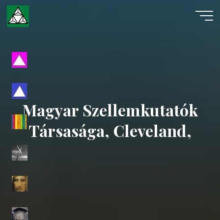
Skip
to
content
Evangéliumi
Spiritizmus
Magyar Szellemkutatók
Társasága, Cleveland,