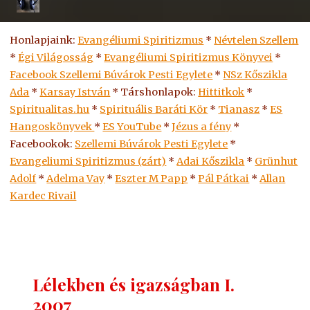
Honlapjaink:
Evangéliumi Spiritizmus
*
Névtelen Szellem
*
Égi Világosság
*
Evangéliumi Spiritizmus Könyvei
*
Facebook Szellemi Búvárok Pesti Egylete
*
NSz Kőszikla
Ada
*
Karsay István
* Társhonlapok:
Hittitkok
*
Spiritualitas.hu
*
Spirituális Baráti Kör
*
Tianasz
*
ES
Hangoskönyvek
*
ES
YouTube
*
Jézus a fény
*
Facebookok:
Szellemi Búvárok Pesti Egylete
*
Evangeliumi Spiritizmus (zárt)
*
Adai Kőszikla
*
Grünhut
Adolf
*
Adelma Vay
*
Eszter M Papp
*
Pál Pátkai
*
Allan
Kardec Rivail
Lélekben és igazságban I.
2007