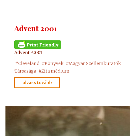
igazságban
II.
2007"
Advent 2001
Advent -2001
#
Cleveland
#
Könyvek
#
Magyar Szellemkutatók
Társasága
#
Zita médium
"Advent
olvass tovább
2001"