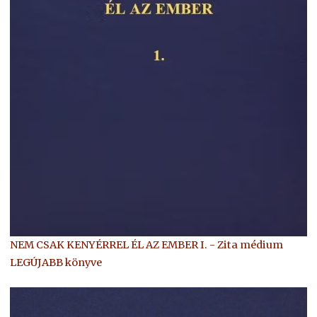
NEM CSAK KENYÉRREL ÉL AZ EMBER I. - Zita médium
LEGÚJABB könyve