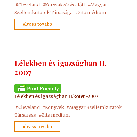
#
Cleveland
#
Korszakzárás előtt
#
Magyar
Szellemkutatók Társasága
#
Zita médium
"Korszakzárás
olvass tovább
előtt
2005"
Lélekben és igazságban II.
2007
Lélekben és igazságban II.kötet -2007
#
Cleveland
#
Könyvek
#
Magyar Szellemkutatók
Társasága
#
Zita médium
"Lélekben
olvass tovább
és