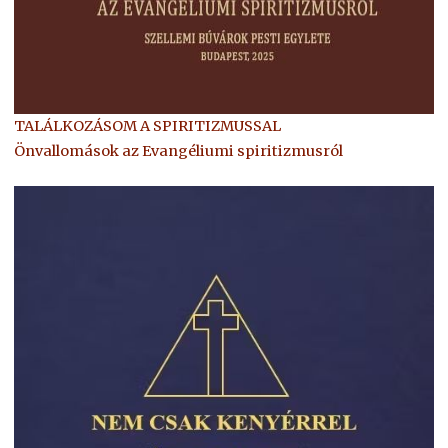
TALÁLKOZÁSOM A SPIRITIZMUSSAL
Önvallomások az Evangéliumi spiritizmusról