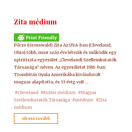
Zita médium
Pőcze (Grosswald) Zita Az USA-ban (Cleveland,
Ohio) több, mint száz éve létezik és működik egy
spiritiszta egyesület „Clevelandi Szellemkutatók
Társasága” néven. Az egyesületet 1916-ban
Trombitás Gyula Amerikába kivándorolt
magyar alapította, és 53 évig volt …
#
Cleveland
#
Eszter médium
#
Magyar
Szellemkutatók Társasága
#
médium
#
Zita
médium
"Zita
olvass tovább
médium"