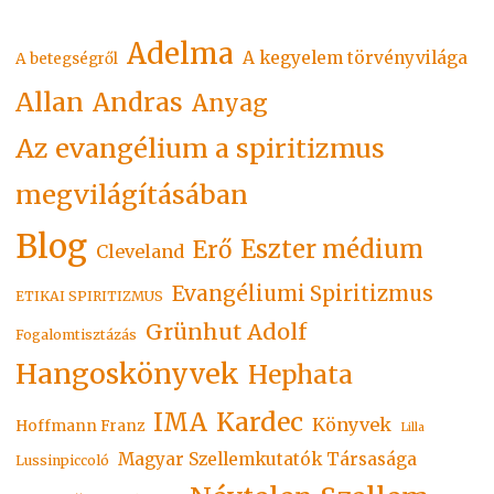
Adelma
A kegyelem törvényvilága
A betegségről
Allan
Andras
Anyag
Az evangélium a spiritizmus
megvilágításában
Blog
Eszter médium
Erő
Cleveland
Evangéliumi Spiritizmus
ETIKAI SPIRITIZMUS
Grünhut Adolf
Fogalomtisztázás
Hangoskönyvek
Hephata
Kardec
IMA
Könyvek
Hoffmann Franz
Lilla
Magyar Szellemkutatók Társasága
Lussinpiccoló