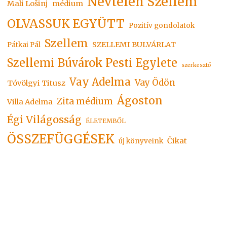
Névtelen Szellem
Mali Lošinj
médium
OLVASSUK EGYÜTT
Pozitív gondolatok
Szellem
SZELLEMI BULVÁRLAT
Pátkai Pál
Szellemi Búvárok Pesti Egylete
szerkesztő
Vay Adelma
Vay Ödön
Tóvölgyi Titusz
Ágoston
Zita médium
Villa Adelma
Égi Világosság
ÉLETEMBŐL
ÖSSZEFÜGGÉSEK
Čikat
új könyveink