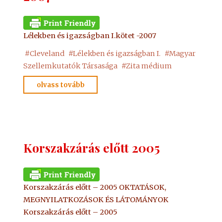
Lélekben és igazságban I.kötet -2007
#
Cleveland
#
Lélekben és igazságban I.
#
Magyar
Szellemkutatók Társasága
#
Zita médium
"Lélekben
olvass tovább
és
igazságban
I.
2007"
Korszakzárás előtt 2005
Korszakzárás előtt – 2005 OKTATÁSOK,
MEGNYILATKOZÁSOK ÉS LÁTOMÁNYOK
Korszakzárás előtt – 2005