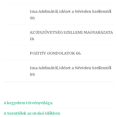
Ima Adelmától, idézet a Névtelen Szellemtől
90.
AZ ÚJSZÖVETSÉG SZELLEMI MAGYARÁZATA
18.
POZITÍV GONDOLATOK 66.
Ima Adelmától, idézet a Névtelen Szellemtől
89.
A kegyelem törvényvilága
A Szentlélek az utolsó időkben