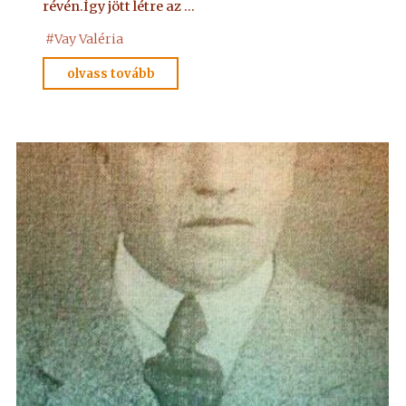
révén.Így jött létre az …
#
Vay Valéria
"Vay
olvass tovább
Valéria"