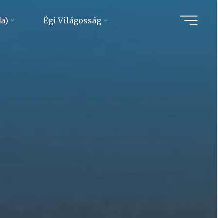
da)
Égi Világosság