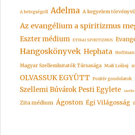
Adelma
A kegyelem törvényvi
A betegségről
Az evangélium a spiritizmus me
Eszter médium
Evangé
ETIKAI SPIRITIZMUS
Hangoskönyvek
Hephata
Hoffman
Magyar Szellemkutatók Társasága
Mali Lošinj
m
OLVASSUK EGYÜTT
Pozitív gondolatok
Szellemi Búvárok Pesti Egylete
szerke
Ágoston
Égi Világosság
Zita médium