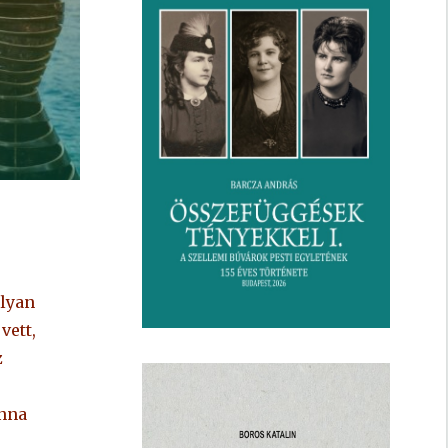
olyan
vett,
z
onna