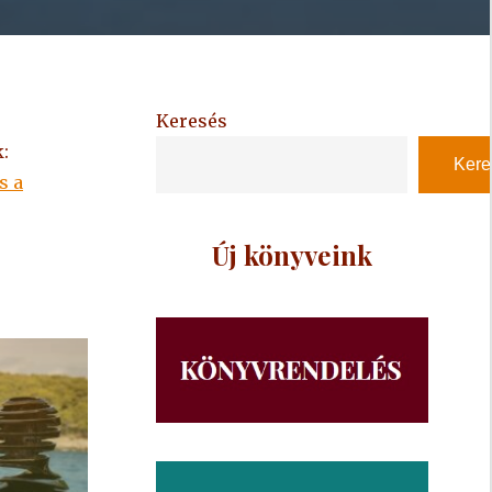
Keresés
:
Kere
s a
Új könyveink