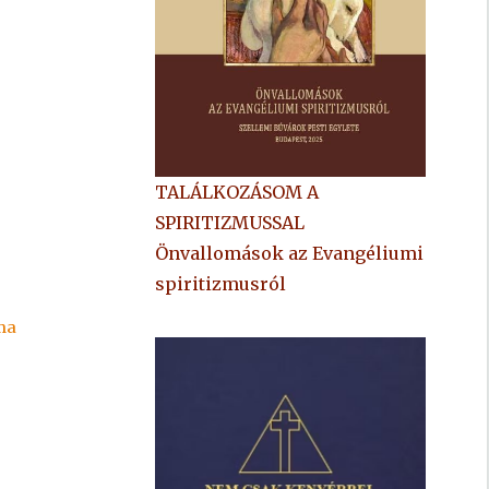
TALÁLKOZÁSOM A
SPIRITIZMUSSAL
Önvallomások az Evangéliumi
spiritizmusról
ma