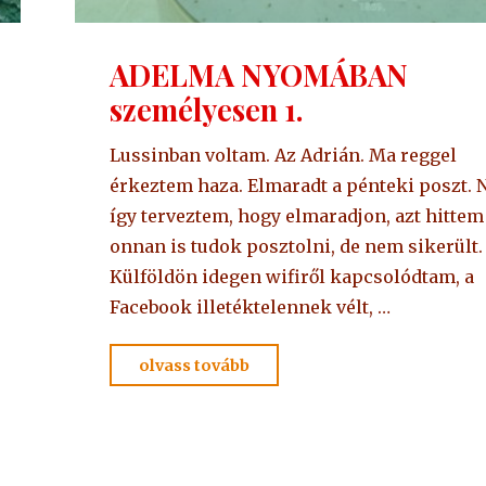
ADELMA NYOMÁBAN
személyesen 1.
Lussinban voltam. Az Adrián. Ma reggel
érkeztem haza. Elmaradt a pénteki poszt.
így terveztem, hogy elmaradjon, azt hittem
onnan is tudok posztolni, de nem sikerült.
Külföldön idegen wifiről kapcsolódtam, a
Facebook illetéktelennek vélt, …
"ADELMA
olvass tovább
NYOMÁBAN
személyesen
1."