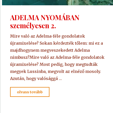
ADELMA NYOMÁBAN
személyesen 2.
Mire való az Adelma-féle gondolatok
újramixelése? Sokan kérdezték tőlem: mi ez a
majdhogynem megveszekedett Adelma
nimbusz?Mire való az Adelma-féle gondolatok
újramixelése? Most pedig, hogy megtudták
megyek Lussinba, megvolt az elnéző mosoly.
Azután, hogy valósággá …
"ADELMA
olvass tovább
NYOMÁBAN
személyesen
2."