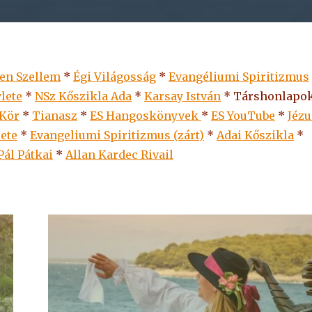
len Szellem
*
Égi Világosság
*
Evangéliumi Spiritizmus
lete
*
NSz Kőszikla Ada
*
Karsay István
* Társhonlapok
 Kör
*
Tianasz
*
ES Hangoskönyvek
*
ES
YouTube
*
Jézu
lete
*
Evangeliumi Spiritizmus (zárt)
*
Adai Kőszikla
*
Pál Pátkai
*
Allan Kardec Rivail