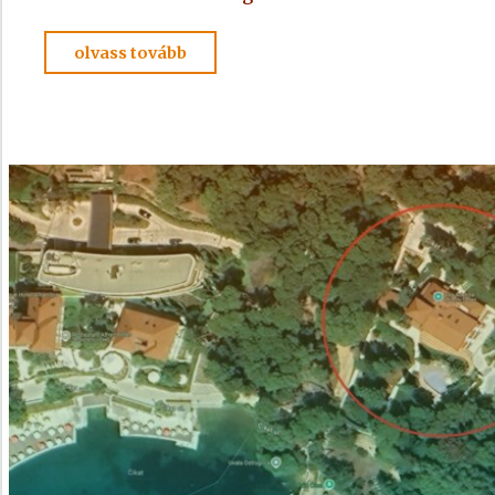
"ADELMA
olvass tovább
NYOMÁBAN
személyesen
–
4."