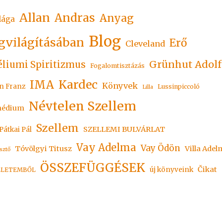
Allan
Andras
Anyag
lága
Blog
gvilágításában
Erő
Cleveland
Grünhut Adolf
liumi Spiritizmus
Fogalomtisztázás
Kardec
IMA
Könyvek
n Franz
Lussinpiccoló
Lilla
Névtelen Szellem
édium
Szellem
SZELLEMI BULVÁRLAT
Pátkai Pál
Vay Adelma
Vay Ödön
Tóvölgyi Titusz
Villa Adel
sztő
ÖSSZEFÜGGÉSEK
Čikat
új könyveink
ÉLETEMBŐL