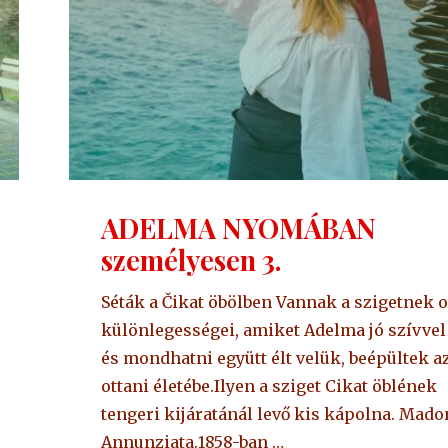
ADELMA NYOMÁBAN
személyesen 3.
Séták a Čikat öbölben Vannak a szigetnek 
különlegességei, amiket Adelma jó szívvel 
és mondhatni együtt élt velük, beépültek a
ottani életébe.Ilyen a sziget Cikat öblének
tengeri kijáratánál levő kis kápolna. Mad
Annunziata.1858-ban …