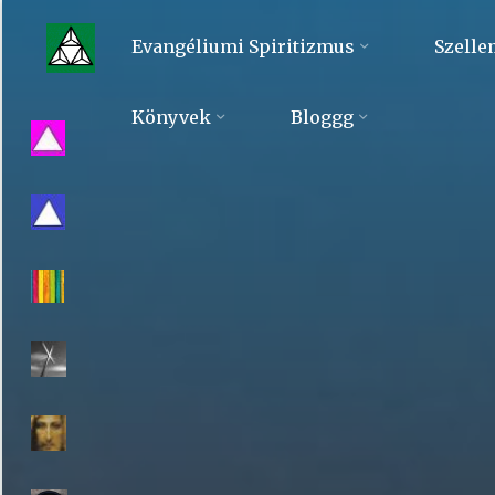
Skip
to
Evangéliumi Spiritizmus
Szelle
content
Evangéliumi
Könyvek
Bloggg
Spiritizmus