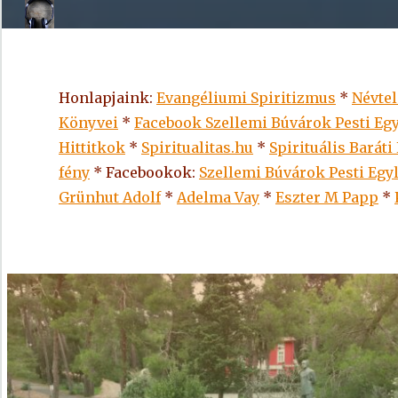
Honlapjaink:
Evangéliumi Spiritizmus
*
Névte
Könyvei
*
Facebook Szellemi Búvárok Pesti Egy
Hittitkok
*
Spiritualitas.hu
*
Spirituális Baráti
fény
* Facebookok:
Szellemi Búvárok Pesti Egy
Grünhut Adolf
*
Adelma Vay
*
Eszter M Papp
*