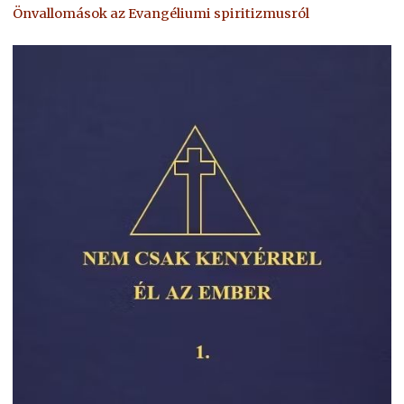
Önvallomások az Evangéliumi spiritizmusról