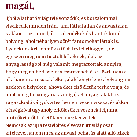
magát,
újból a látható világ felé vonzódik, és borzalommal
viselkedik minden iránt, ami láthatatlan és anyagtalan;
s akkor – azt mondják – síremlékek és hantok körül
bolyong, ahol néha ilyen sötét fantomokat láttak is.
Ilyeneknek kell lenniük a földi testet elhagyott, de
egészen meg nem tisztult lelkeknek, akik az
anyagiasságból még valamit megtartottak, annyira,
hogy még emberi szem is észreveheti őket. Ezek nem a
jók, hanem a rosszak lelkei, akik kénytelenek bolyongani
azokon a helyeken, ahová őket első életük terhe vonja, és
ahol addig bolyonganak, amíg őket anyagi alakhoz
ragaszkodó vágyuk a testbe nem vezeti vissza; és akkor
kétségkívül ugyanoly erkölcsöket vesznek fel, mint
aminőket előbbi életükben megkedveltek.
Nemcsak az újra testelöltés elve van itt világosan
kifejezve, hanem még az anyagi behatás alatt álló lelkek