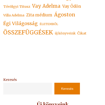
Vay Adelma
Vay Ödön
Tóvölgyi Titusz
Ágoston
Zita médium
Villa Adelma
Égi Világosság
ÉLETEMBŐL
ÖSSZEFÜGGÉSEK
Čikat
új könyveink
Keresés
Keresés
Új könyveink