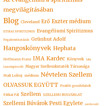
megvilágításában
Blog
Eszter médium
Erő
Cleveland
Evangéliumi Spiritizmus
ETIKAI SPIRITIZMUS
Grünhut Adolf
Fogalomtisztázás
Hangoskönyvek
Hephata
Kardec
IMA
Könyvek
Hoffmann Franz
Lilla
Magyar Szellemkutatók Társasága
Lussinpiccoló
Névtelen Szellem
Mali Lošinj
médium
OLVASSUK EGYÜTT
Pozitív gondolatok
Szellem
SZELLEMI BULVÁRLAT
Pátkai Pál
Szellemi Búvárok Pesti Egylete
szerkesztő