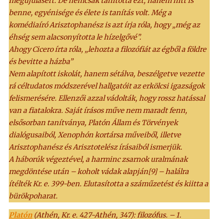
megújulásért. De nemcsak tanította ezt, hanem hitt is
benne, egyénisége és élete is tanítás volt. Még a
komédiaíró Arisztophanész is azt írja róla, hogy „még az
éhség sem alacsonyította le hízelgővé”.
Ahogy Cicero írta róla, „lehozta a filozófiát az égből a földre
és bevitte a házba”
Nem alapított iskolát, hanem sétálva, beszélgetve vezette
rá céltudatos módszerével hallgatóit az erkölcsi igazságok
felismerésére. Ellenzői azzal vádolták, hogy rossz hatással
van a fiatalokra. Saját írásos műve nem maradt fenn,
elsősorban tanítványa, Platón Állam és Törvények
dialógusaiból, Xenophón kortársa műveiből, illetve
Arisztophanész és Arisztotelész írásaiból ismerjük.
A háborúk végeztével, a harminc zsarnok uralmának
megdöntése után – koholt vádak alapján[9] – halálra
ítélték Kr. e. 399-ben. Elutasította a száműzetést és kiitta a
bürökpoharat.
Platón
(Athén, Kr. e. 427-Athén, 347): filozófus. – 1.