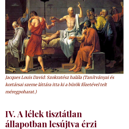
Jacques Louis David: Szokratész halála (Tanítványai és
kortársai szeme láttára itta ki a bürök főzetével telt
méregpoharat.)
IV. A lélek tisztátlan
állapotban lesújtva érzi