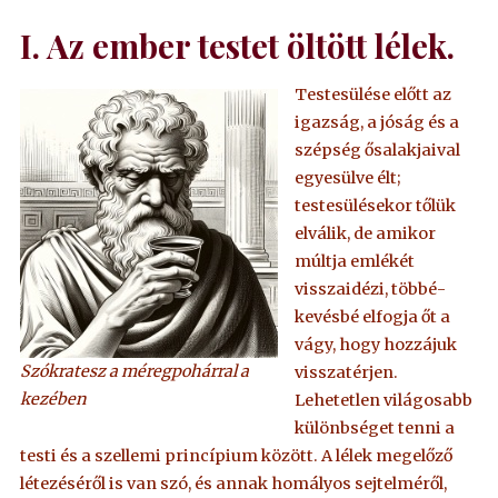
I. Az ember testet öltött lélek.
Testesülése előtt az
igazság, a jóság és a
szépség ősalakjaival
egyesülve élt;
testesülésekor tőlük
elválik, de amikor
múltja emlékét
visszaidézi, többé-
kevésbé elfogja őt a
vágy, hogy hozzájuk
Szókratesz a méregpohárral a
visszatérjen.
kezében
Lehetetlen világosabb
különbséget tenni a
testi és a szellemi princípium között. A lélek megelőző
létezéséről is van szó, és annak homályos sejtelméről,