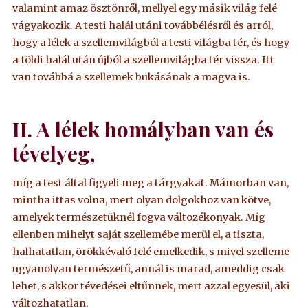
valamint amaz ösztönről, mellyel egy másik világ felé
vágyakozik. A testi halál utáni továbbélésről és arról,
hogy a lélek a szellemvilágból a testi világba tér, és hogy
a földi halál után újból a szellemvilágba tér vissza. Itt
van továbbá a szellemek bukásának a magva is.
II. A lélek homályban van és
tévelyeg,
míg a test által figyeli meg a tárgyakat. Mámorban van,
mintha ittas volna, mert olyan dolgokhoz van kötve,
amelyek természetüknél fogva változékonyak. Míg
ellenben mihelyt saját szellemébe merül el, a tiszta,
halhatatlan, örökkévaló felé emelkedik, s mivel szelleme
ugyanolyan természetű, annál is marad, ameddig csak
lehet, s akkor tévedései eltűnnek, mert azzal egyesül, aki
változhatatlan.