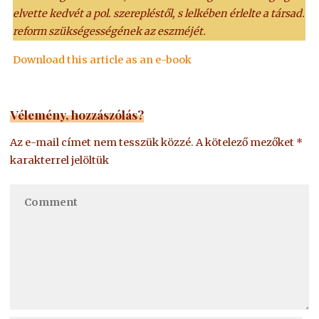
elvette kedvét a pol. szerepléstől, s lelkében érlelte a társad.
reform szükségességének az eszméjét.
Download this article as an e-book
Vélemény, hozzászólás?
Az e-mail címet nem tesszük közzé.
A kötelező mezőket
*
karakterrel jelöltük