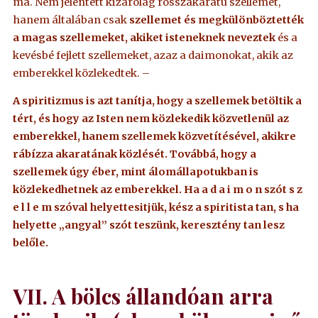
ma. Nem jelentett kizárólag rosszakaratú szellemet,
hanem általában csak
szellemet és megkülönböztették
a magas szellemeket, akiket isteneknek neveztek
és a
kevésbé fejlett szellemeket, azaz a daimonokat, akik az
emberekkel közlekedtek. –
A spiritizmus is azt tanítja, hogy a szellemek betöltik a
tért, és hogy az Isten nem közlekedik közvetlenül az
emberekkel, hanem szellemek közvetítésével, akikre
rábízza akaratának közlését. Továbbá, hogy a
szellemek úgy éber, mint álomállapotukban is
közlekedhetnek az emberekkel. Ha a d a i m o n szót s z
e l l e m szóval helyettesitjük, kész a spiritista tan, s ha
helyette „angyal” szót teszünk, keresztény tan lesz
belőle.
VII. A bölcs állandóan arra