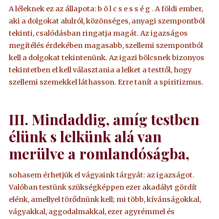
A léleknek ez az állapota: b ö l c s e s s é g . A földi ember,
aki a dolgokat alulról, közönséges, anyagi szempontból
tekinti, csalódásban ringatja magát. Az igazságos
megítélés érdekében magasabb, szellemi szempontból
kell a dolgokat tekintenünk. Az igazi bölcsnek bizonyos
tekintetben el kell választania a lelket a testtől, hogy
szellemi szemekkel láthasson. Erre tanít a spiritizmus.
III. Mindaddig, amíg testben
élünk s lelkünk alá van
merülve a romlandóságba,
sohasem érhetjük el vágyaink tárgyát: az igazságot.
Valóban testünk szükségképpen ezer akadályt gördít
elénk, amellyel törődnünk kell; mi több, kívánságokkal,
vágyakkal, aggodalmakkal, ezer agyrémmel és