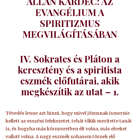
ALLAN KARDEC: AZ
EVANGÉLIUM A
SPIRITIZMUS
MEGVILÁGÍTÁSÁBAN
IV. Sokrates és Pláton a
keresztény és a spiritista
eszmék előfutárai, akik
megkészítik az utat – 1.
Tévedés lenne azt hinni, hogy mivel Jézusnak ismernie
kellett az esszéni felekezetet, tehát tőlük merítette tanát
is, és hogyha más környezetben élt volna, más elveket
vallott volna. A nagy eszmék sohasem törnek elő