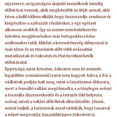
egyszerre; az igazságon alapuló eszméknek mindig
előfutárai vannak, akik megkészítik az útját annak, akit
Isten a kellő időben elküld, hogy összeszedje, rendezze és
kiegészítse a szétszórt részleteket, s egy egészet
alkosson azokból. Így az eszme nem keletkezvén
hírtelen, megjelenésekor már befogadásra kész
szellemekre talál. Ekként a kereszténység előnyomai is
már Jézus és az esszéniek előtt több századdal
mutatkoztak és Sokrates és Platón tekinthetők
előfutáraiul.
Éppen úgy, mint Krisztus, Sokrates sem írt semmit,
legalábbis semminemű iratot sem hagyott hátra, s ő is a
vádlottak padján halt meg, mint a fanatizmus áldozata,
mert a fennálló vallást megtámadta, s a tényleges erényt
a formális álszenteskedés és a tettetés fölé helyezte,
szóval, mivel a vallási előítéletek ellen küzdött. Jézust,
amint tudjuk, a farizeusok azzal vádolták, hogy tanaival
a népet megrontja; hasonlóképpen Sokratest is