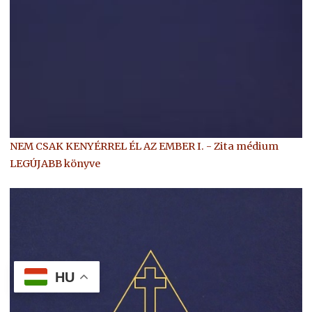
NEM CSAK KENYÉRREL ÉL AZ EMBER I. - Zita médium
LEGÚJABB könyve
HU