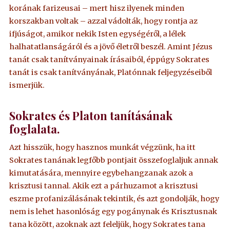
korának farizeusai – mert hisz ilyenek minden
korszakban voltak – azzal vádolták, hogy rontja az
ifjúságot, amikor nekik Isten egységéről, a lélek
halhatatlanságáról és a jövő életről beszél. Amint Jézus
tanát csak tanítványainak írásaiból, éppúgy Sokrates
tanát is csak tanítványának, Platónnak feljegyzéseiből
ismerjük.
Sokrates és Platon tanításának
foglalata.
Azt hisszük, hogy hasznos munkát végzünk, ha itt
Sokrates tanának legfőbb pontjait összefoglaljuk annak
kimutatására, mennyire egybehangzanak azok a
krisztusi tannal. Akik ezt a párhuzamot a krisztusi
eszme profanizálásának tekintik, és azt gondolják, hogy
nem is lehet hasonlóság egy pogánynak és Krisztusnak
tana között, azoknak azt feleljük, hogy Sokrates tana