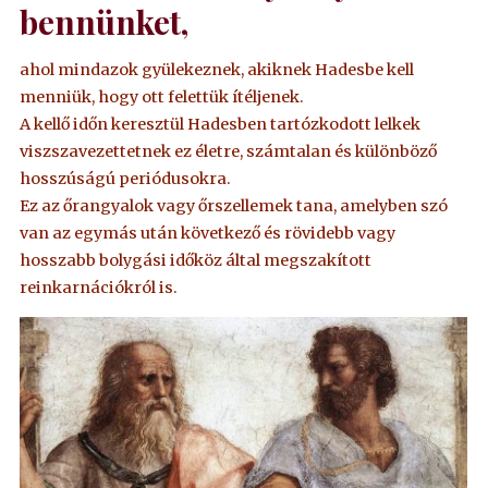
bennünket,
ahol mindazok gyülekeznek, akiknek Hadesbe kell
menniük, hogy ott felettük ítéljenek.
A kellő időn keresztül Hadesben tartózkodott lelkek
viszszavezettetnek ez életre, számtalan és különböző
hosszúságú periódusokra.
Ez az őrangyalok vagy őrszellemek tana, amelyben szó
van az egymás után következő és rövidebb vagy
hosszabb bolygási időköz által megszakított
reinkarnációkról is.