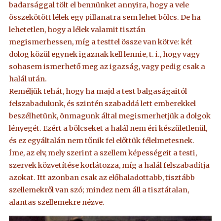
badarsággal tölt el bennünket annyira, hogy a vele
összekötött lélek egy pillanatra sem lehet bölcs. De ha
lehetetlen, hogy a lélek valamit tisztán
megismerhessen, míg a testtel össze van kötve: két
dolog közül egynek igaznak kell lennie, t. i., hogy vagy
sohasem ismerhető meg az igazság, vagy pedig csak a
halál után.
Reméljük tehát, hogy ha majd a test balgaságaitól
felszabadulunk, és szintén szabaddá lett emberekkel
beszélhetünk, önmagunk által megismerhetjük a dolgok
lényegét. Ezért a bölcseket a halál nem éri készületlenül,
és ez egyáltalán nem tűnik fel előttük félelmetesnek.
Íme, az elv, mely szerint a szellem képességeit a testi,
szervek közvetítése korlátozza, míg a halál felszabadítja
azokat. Itt azonban csak az előhaladottabb, tisztább
szellemekről van szó; mindez nem áll a tisztátalan,
alantas szellemekre nézve.