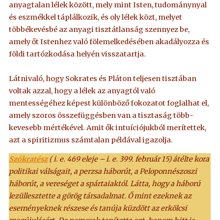
anyagtalan lélek között, mely mint Isten, tudománynyal
és eszmékkel táplálkozik, és oly lélek közt, melyet
többékevésbé az anyagi tisztátlanság szennyez be,
amely őt Istenhez való fölemelkedésében akadályozza és
földi tartózkodása helyén visszatartja.
Látnivaló, hogy Sokrates és Pláton teljesen tisztában
voltak azzal, hogy a lélek az anyagtól való
mentességéhez képest különböző fokozatot foglalhat el,
amely szoros összefüggésben van a tisztaság több-
kevesebb mértékével. Amit ők intuíciójukból merítettek,
azt a spiritizmus számtalan példával igazolja.
Szókratész
( i. e. 469 eleje – i. e. 399. február 15) átélte kora
politikai válságait, a perzsa háborút, a Peloponnészoszi
háborút, a vereséget a spártaiaktól. Látta, hogy a háború
lezüllesztette a görög társadalmat. Ő mint ezeknek az
eseményeknek részese és tanúja küzdött az erkölcsi