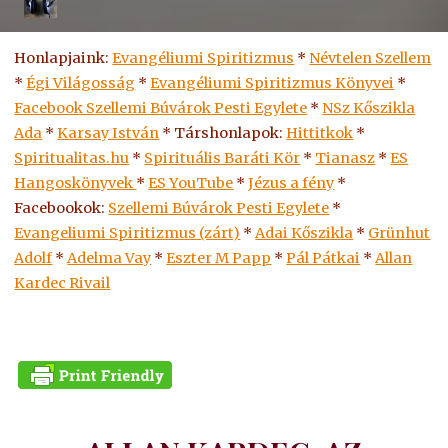
Honlapjaink:
Evangéliumi Spiritizmus
*
Névtelen Szellem
*
Égi Világosság
*
Evangéliumi Spiritizmus Könyvei
*
Facebook Szellemi Búvárok Pesti Egylete
*
NSz Kőszikla
Ada
*
Karsay István
* Társhonlapok:
Hittitkok
*
Spiritualitas.hu
*
Spirituális Baráti Kör
*
Tianasz
*
ES
Hangoskönyvek
*
ES
YouTube
*
Jézus a fény
*
Facebookok:
Szellemi Búvárok Pesti Egylete
*
Evangeliumi Spiritizmus (zárt)
*
Adai Kőszikla
*
Grünhut
Adolf
*
Adelma Vay
*
Eszter M Papp
*
Pál Pátkai
*
Allan
Kardec Rivail