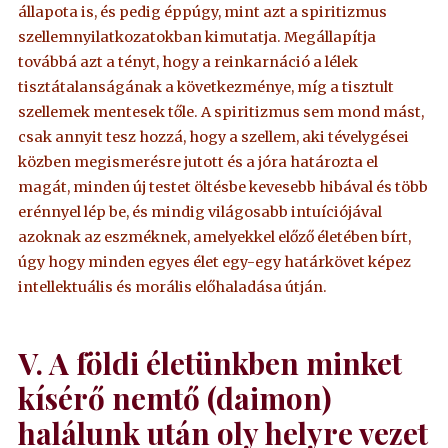
állapota is, és pedig éppúgy, mint azt a spiritizmus
szellemnyilatkozatokban kimutatja. Megállapítja
továbbá azt a tényt, hogy a reinkarnáció a lélek
tisztátalanságának a következménye, míg a tisztult
szellemek mentesek tőle. A spiritizmus sem mond mást,
csak annyit tesz hozzá, hogy a szellem, aki tévelygései
közben megismerésre jutott és a jóra határozta el
magát, minden új testet öltésbe kevesebb hibával és több
erénnyel lép be, és mindig világosabb intuíciójával
azoknak az eszméknek, amelyekkel előző életében bírt,
úgy hogy minden egyes élet egy-egy határkövet képez
intellektuális és morális előhaladása útján.
V. A földi életünkben minket
kísérő nemtő (daimon)
halálunk után oly helyre vezet