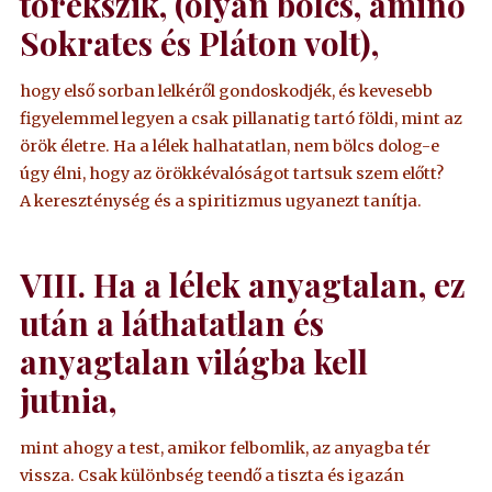
törekszik, (olyan bölcs, aminő
Sokrates és Pláton volt),
hogy első sorban lelkéről gondoskodjék, és kevesebb
figyelemmel legyen a csak pillanatig tartó földi, mint az
örök életre. Ha a lélek halhatatlan, nem bölcs dolog-e
úgy élni, hogy az örökkévalóságot tartsuk szem előtt?
A kereszténység és a spiritizmus ugyanezt tanítja.
VIII. Ha a lélek anyagtalan, ez
után a láthatatlan és
anyagtalan világba kell
jutnia,
mint ahogy a test, amikor felbomlik, az anyagba tér
vissza. Csak különbség teendő a tiszta és igazán