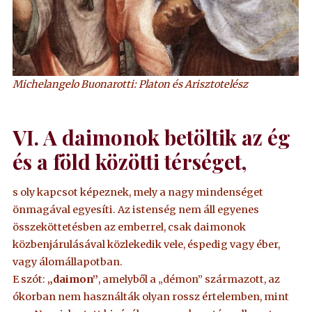
Michelangelo Buonarotti: Platon és Arisztotelész
VI. A daimonok betöltik az ég
és a föld közötti térséget,
s oly kapcsot képeznek, mely a nagy mindenséget
önmagával egyesíti. Az istenség nem áll egyenes
összeköttetésben az emberrel, csak daimonok
közbenjárulásával közlekedik vele, éspedig vagy éber,
vagy álomállapotban.
E szót:
„daimon”
, amelyből a „démon” származott, az
ókorban nem használták olyan rossz értelemben, mint