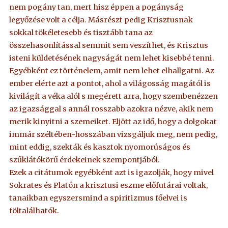
nem pogány tan, mert hisz éppen a pogányság
legyőzése volt a célja. Másrészt pedig Krisztusnak
sokkal tökéletesebb és tisztább tana az
összehasonlítással semmit sem veszíthet, és Krisztus
isteni küldetésének nagyságát nem lehet kisebbé tenni.
Egyébként ez történelem, amit nem lehet elhallgatni. Az
ember elérte azt a pontot, ahol a világosság magától is
kivilágít a véka alól s megérett arra, hogy szembenézzen
az igazsággal s annál rosszabb azokra nézve, akik nem
merik kinyitni a szemeiket. Eljött az idő, hogy a dolgokat
immár széltében-hosszában vizsgáljuk meg, nem pedig,
mint eddig, szekták és kasztok nyomorúságos és
szűklátókörű érdekeinek szempontjából.
Ezek a citátumok egyébként azt is igazolják, hogy mivel
Sokrates és Platón a krisztusi eszme előfutárai voltak,
tanaikban egyszersmind a spiritizmus főelvei is
föltalálhatók.