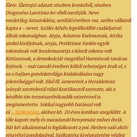
Élete. Életrajzi adatait részben leveleiből, részben
Diogenész Laertiosz kv-éből merítjük. Neve
eredetileg Arisztoklész, serdülő éveiben vsz. széles vállairól
kapta a ~ nevet. Szülei Athén legelőkelőbb családjaival
álltak rokonságban. Atyja, Ariszton Kodrosznak, Attika
utolsó királyának, anyja, Periktione Szolón egyik
rokonának volt leszármazottja s közeli rokona volt
Kritiasznak, a demokráciát megelőző Harmincak tanácsa
fejének. ~ már tanuló éveiben költői tehetséget árult el, s
ez a hajlam gondolatvilága kialakulására nagy
jelentőséggel volt. Első fil. ismereteit a Herakleitosz
irányát szertelenül túlzó Kratülosztól szerezte, aki a
későbbi ión természetbölcselők nézeteivel is
megismertette. Sokkal nagyobb hatással volt
rá
→Szókratész
, akihez kb. 20 éves korában szegődött. A
tőle kapott mély és maradandó benyomást művei őrzik.
Bár két alkalommal is foglalkozott a pol. életben való aktív
részvétel gondolatával, Szókratész kivégeztetése végleg