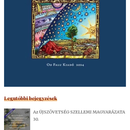
Legutóbbi bejegyzések
Az ÚJSZÖVETSÉG SZELLEMI MAGYARÁZATA
30.