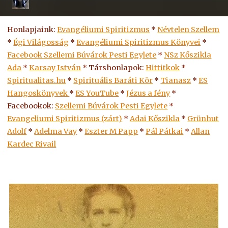
Honlapjaink:
Evangéliumi Spiritizmus
*
Névtelen Szellem
*
Égi Világosság
*
Evangéliumi Spiritizmus Könyvei
*
Facebook Szellemi Búvárok Pesti Egylete
*
NSz Kőszikla
Ada
*
Karsay István
* Társhonlapok:
Hittitkok
*
Spiritualitas.hu
*
Spirituális Baráti Kör
*
Tianasz
*
ES
Hangoskönyvek
*
ES
YouTube
*
Jézus a fény
*
Facebookok:
Szellemi Búvárok Pesti Egylete
*
Evangeliumi Spiritizmus (zárt)
*
Adai Kőszikla
*
Grünhut
Adolf
*
Adelma Vay
*
Eszter M Papp
*
Pál Pátkai
*
Allan
Kardec Rivail