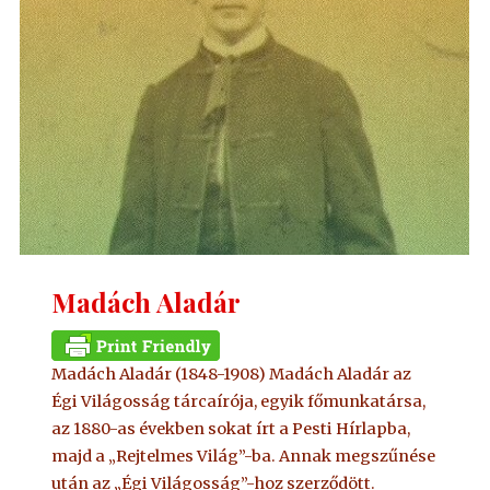
Madách Aladár
Madách Aladár (1848-1908) Madách Aladár az
Égi Világosság tárcaírója, egyik főmunkatársa,
az 1880-as években sokat írt a Pesti Hírlapba,
majd a „Rejtelmes Világ”-ba. Annak megszűnése
után az „Égi Világosság”-hoz szerződött.