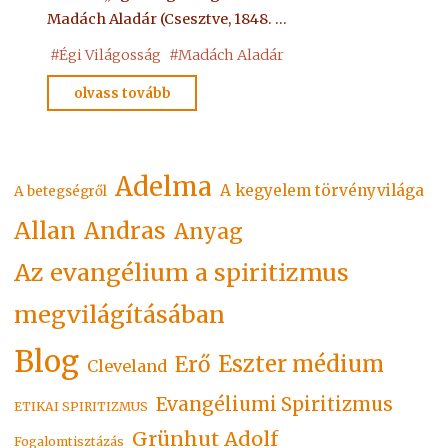
Madách Aladár (Csesztve, 1848. …
#
Égi Világosság
#
Madách Aladár
"Madách
olvass tovább
Aladár"
Adelma
A kegyelem törvényvilága
A betegségről
Allan
Andras
Anyag
Az evangélium a spiritizmus
megvilágításában
Blog
Eszter médium
Erő
Cleveland
Evangéliumi Spiritizmus
ETIKAI SPIRITIZMUS
Grünhut Adolf
Fogalomtisztázás