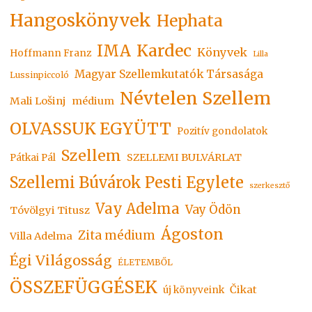
Hangoskönyvek
Hephata
Kardec
IMA
Könyvek
Hoffmann Franz
Lilla
Magyar Szellemkutatók Társasága
Lussinpiccoló
Névtelen Szellem
Mali Lošinj
médium
OLVASSUK EGYÜTT
Pozitív gondolatok
Szellem
SZELLEMI BULVÁRLAT
Pátkai Pál
Szellemi Búvárok Pesti Egylete
szerkesztő
Vay Adelma
Vay Ödön
Tóvölgyi Titusz
Ágoston
Zita médium
Villa Adelma
Égi Világosság
ÉLETEMBŐL
ÖSSZEFÜGGÉSEK
Čikat
új könyveink