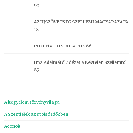
90.
AZ ÚJSZÖVETSÉG SZELLEMI MAGYARÁZATA
18.
POZITÍV GONDOLATOK 66.
Ima Adelmától, idézet a Névtelen Szellemtől
89.
A kegyelem törvényvilága
A Szentlélek az utolsó időkben
Aeonok