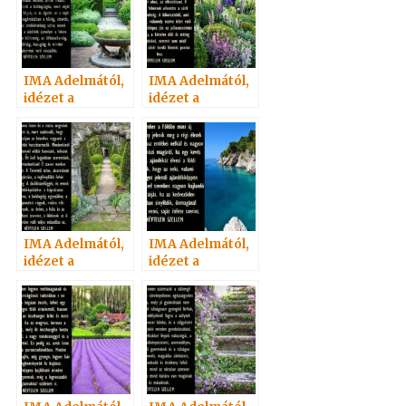
IMA Adelmától,
IMA Adelmától,
idézet a
idézet a
Névtelen
Névtelen
Szellemtől 12.
Szellemtől 13.
IMA Adelmától,
IMA Adelmától,
idézet a
idézet a
Névtelen
Névtelen
Szellemtől 9.
Szellemtől 16.