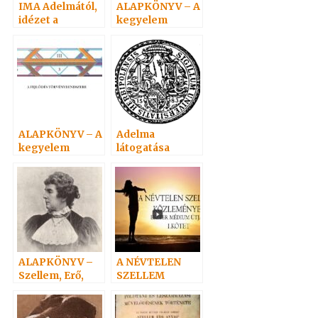
IMA Adelmától,
ALAPKÖNYV – A
idézet a
kegyelem
Névtelen
törvényvilága 1
Szellemtől 24.
ALAPKÖNYV – A
Adelma
kegyelem
látogatása
törvényvilága 5.
Hoffmannál.
Hoffmann
látogatása
Adelmánál…
ALAPKÖNYV –
A NÉVTELEN
Szellem, Erő,
SZELLEM
Anyag 2.
KÖZLEMÉNYEI
I.