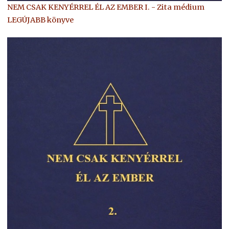
NEM CSAK KENYÉRREL ÉL AZ EMBER I. - Zita médium
LEGÚJABB könyve