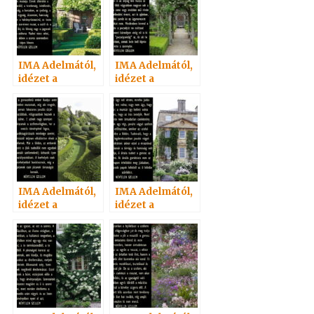
IMA Adelmától,
IMA Adelmától,
idézet a
idézet a
Névtelen
Névtelen
Szellemtől 10.
Szellemtől 5.
IMA Adelmától,
IMA Adelmától,
idézet a
idézet a
Névtelen
Névtelen
Szellemtől 6.
Szellemtől 21.