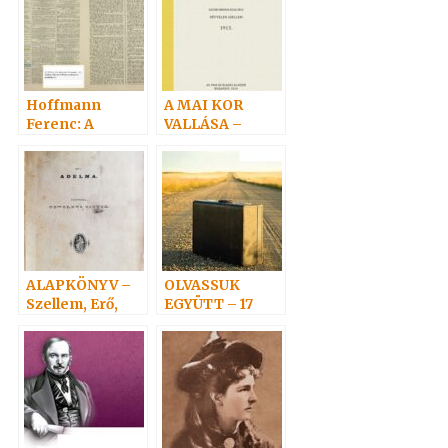
Hoffmann
A MAI KOR
Ferenc: A
VALLÁSA –
Szellem, Erő,
ÚJRANYOMOTT
Anyag bírálata 1.
KÖNYV
ALAPKÖNYV –
OLVASSUK
Szellem, Erő,
EGYÜTT – 17
Anyag 1.