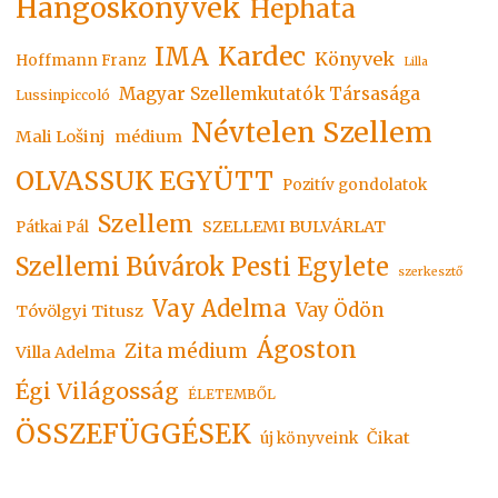
Hangoskönyvek
Hephata
Kardec
IMA
Könyvek
Hoffmann Franz
Lilla
Magyar Szellemkutatók Társasága
Lussinpiccoló
Névtelen Szellem
Mali Lošinj
médium
OLVASSUK EGYÜTT
Pozitív gondolatok
Szellem
SZELLEMI BULVÁRLAT
Pátkai Pál
Szellemi Búvárok Pesti Egylete
szerkesztő
Vay Adelma
Vay Ödön
Tóvölgyi Titusz
Ágoston
Zita médium
Villa Adelma
Égi Világosság
ÉLETEMBŐL
ÖSSZEFÜGGÉSEK
Čikat
új könyveink