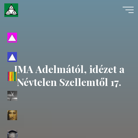
Skip
to
content
Evangéliumi
Spiritizmus
IMA Adelmától, idézet a
Névtelen Szellemtől 17.