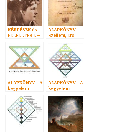
KÉRDÉSEK és
ALAPKÖNYV –
FELELETEK 1. –
Szellem, Erő,
(1-19) Hoffmann
Anyag 6.
professzor
ALAPKÖNYV – A
ALAPKÖNYV – A
kegyelem
kegyelem
törvényvilága 3.
törvényvilága 2.