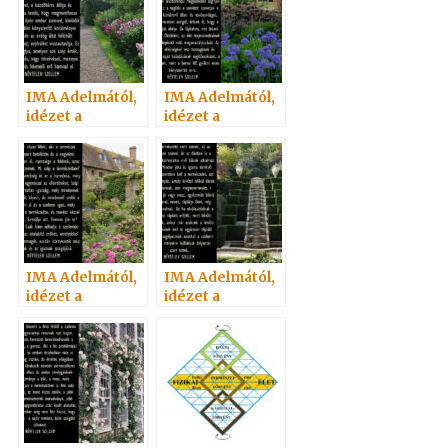
IMA Adelmától,
IMA Adelmától,
idézet a
idézet a
Névtelen
Névtelen
Szellemtől 31.
Szellemtől 25.
IMA Adelmától,
IMA Adelmától,
idézet a
idézet a
Névtelen
Névtelen
Szellemtől 26.
Szellemtől 27.