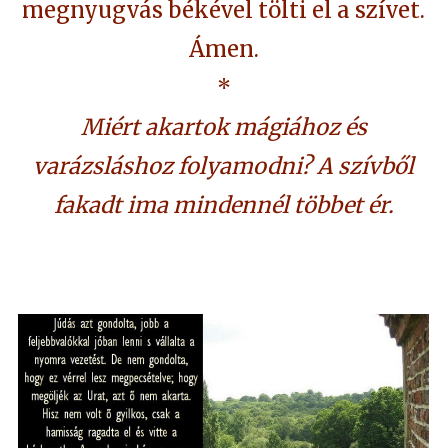
megnyugvás békével tölti el a szívet.
Ámen.
*
Miért akartok mágiához és
varázsláshoz folyamodni? A szívből
fakadt ima mindennél többet ér.