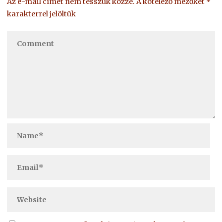
Az e-mail címet nem tesszük közzé.
A kötelező mezőket
*
karakterrel jelöltük