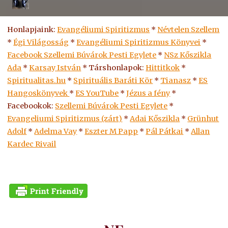
Honlapjaink:
Evangéliumi Spiritizmus
*
Névtelen Szellem
*
Égi Világosság
*
Evangéliumi Spiritizmus Könyvei
*
Facebook Szellemi Búvárok Pesti Egylete
*
NSz Kőszikla
Ada
*
Karsay István
* Társhonlapok:
Hittitkok
*
Spiritualitas.hu
*
Spirituális Baráti Kör
*
Tianasz
*
ES
Hangoskönyvek
*
ES
YouTube
*
Jézus a fény
*
Facebookok:
Szellemi Búvárok Pesti Egylete
*
Evangeliumi Spiritizmus (zárt)
*
Adai Kőszikla
*
Grünhut
Adolf
*
Adelma Vay
*
Eszter M Papp
*
Pál Pátkai
*
Allan
Kardec Rivail