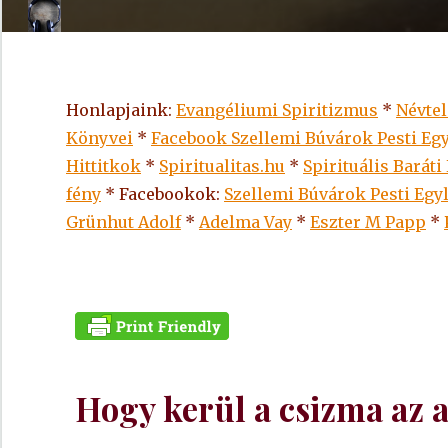
Honlapjaink:
Evangéliumi Spiritizmus
*
Névte
Könyvei
*
Facebook Szellemi Búvárok Pesti Egy
Hittitkok
*
Spiritualitas.hu
*
Spirituális Baráti
fény
* Facebookok:
Szellemi Búvárok Pesti Egy
Grünhut Adolf
*
Adelma Vay
*
Eszter M Papp
*
Hogy kerül a csizma az a