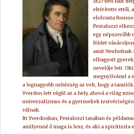
1827-ben halt meg
eltérítette ettől
elolvasta Roussea
Pestalozzi elkezd
egy népszerűbb m
földet vásároljo
amit Neuhofnak ne
elhagyott gyerek
nevelője lett. Ok
megnyilvánul a m
a legnagyobb nehézség az volt, hogy a tanulók
Yverdon lett végül az a hely, ahová a világ mi
univerzalizmus és a gyermekek testvériségének 
válnak.
Itt Yverdonban, Pestalozzi tanában és példamut
amilyenné ő maga is lesz, és aki a spiritiszta e