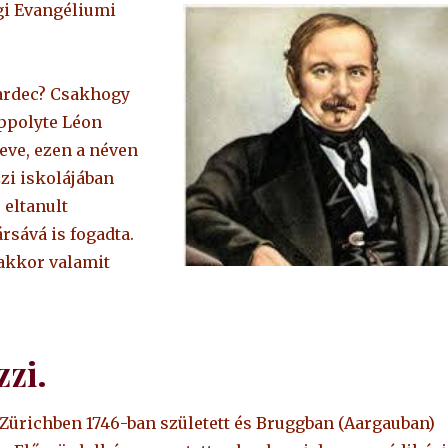
gi Evangéliumi
Kardec? Csakhogy
ppolyte Léon
neve, ezen a néven
zzi iskolájában
 eltanult
rsává is fogadta.
 akkor valamit
zi.
, Zürichben 1746-ban született és Bruggban (Aargauban)