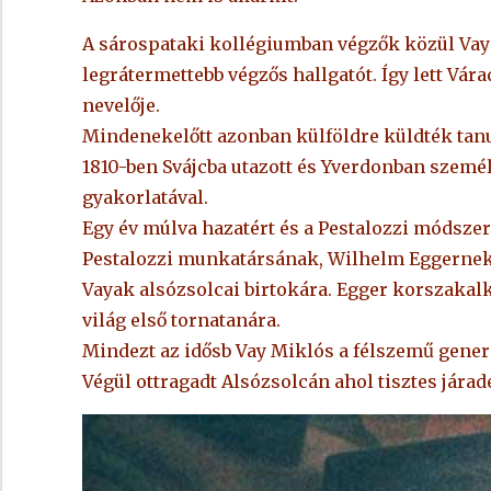
A sárospataki kollégiumban végzők közül Vay 
legrátermettebb végzős hallgatót. Így lett Vá
nevelője.
Mindenekelőtt azonban külföldre küldték tanu
1810-ben Svájcba utazott és Yverdonban szemé
gyakorlatával.
Egy év múlva hazatért és a Pestalozzi módszerr
Pestalozzi munkatársának, Wilhelm Eggernek 
Vayak alsózsolcai birtokára. Egger korszakalkot
világ első tornatanára.
Mindezt az idősb Vay Miklós a félszemű generáli
Végül ottragadt Alsózsolcán ahol tisztes járadé