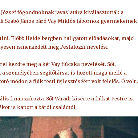
József fõgondnoknak javaslatára kiválasztották a
radi Szabó János báró Vay Miklós tábornok gyermekeinek
lni. Előbb Heidelbergben hallgatott elõadásokat, majd
lyesen ismerkedett meg Pestalozzi nevelési
el kezdte meg a két Vay fiúcska nevelését. Sőt,
a személyében segítőtársat is hozott maga mellé a
ó módon a fiúk testi fejlesztéséért volt felelős. Ő volt 
s finanszírozta. Sőt Váradi kísérte a fiúkat Pestre is.
kot is kapott a bárói családtól