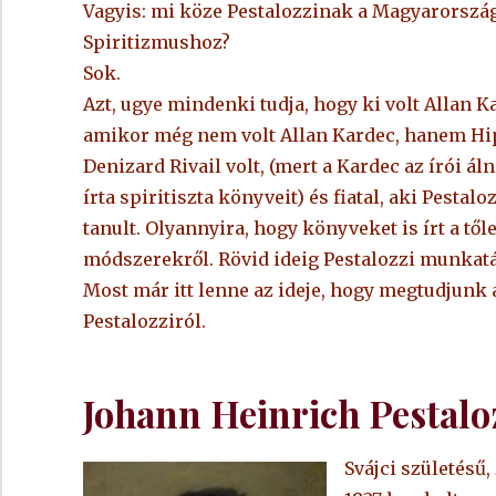
Vagyis: mi köze Pestalozzinak a Magyarorszá
Spiritizmushoz?
Sok.
Azt, ugye mindenki tudja, hogy ki volt Allan 
amikor még nem volt Allan Kardec, hanem Hi
Denizard Rivail volt, (mert a Kardec az írói ál
írta spiritiszta könyveit) és fiatal, aki Pestalo
tanult. Olyannyira, hogy könyveket is írt a tőle
módszerekről. Rövid ideig Pestalozzi munkatá
Most már itt lenne az ideje, hogy megtudjunk
Pestalozziról.
Johann Heinrich Pestaloz
Svájci születésű