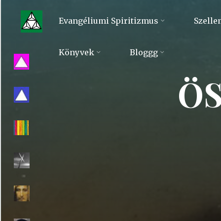
Skip
to
Evangéliumi Spiritizmus
Szelle
content
Evangéliumi
Könyvek
Bloggg
Spiritizmus
ÖS