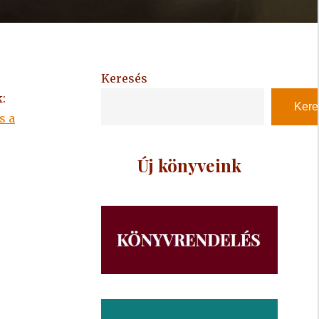
Keresés
:
Kere
s a
Új könyveink