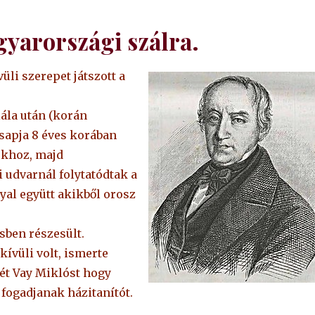
gyarországi szálra.
li szerepet játszott a
lála után (korán
esapja 8 éves korában
ukhoz, majd
 udvarnál folytatódtak a
al együtt akikből orosz
sben részesült.
ívüli volt, ismerte
jét Vay Miklóst hogy
 fogadjanak házitanítót.