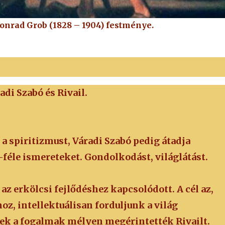
 Konrad Grob (1828 – 1904) festménye.
di Szabó és Rivail.
 a spiritizmust, Váradi Szabó pedig átadja
-féle ismereteket. Gondolkodást, világlátást.
az erkölcsi fejlődéshez kapcsolódott. A cél az,
z, intellektuálisan forduljunk a világ
zek a fogalmak mélyen megérintették Rivailt.