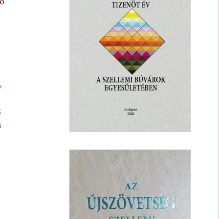
ió
,
z
n