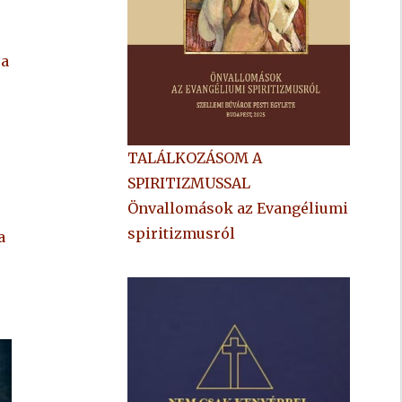
 a
TALÁLKOZÁSOM A
SPIRITIZMUSSAL
Önvallomások az Evangéliumi
spiritizmusról
a