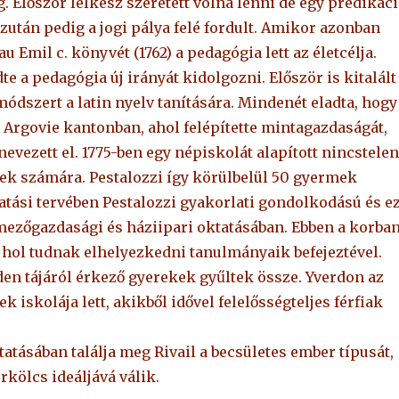
. Először lelkész szeretett volna lenni de egy prédikác
, azután pedig a jogi pálya felé fordult. Amikor azonban
u Emil c. könyvét (1762) a pedagógia lett az életcélja.
te a pedagógia új irányát kidolgozni. Először is kitalált
ódszert a latin nyelv tanítására. Mindenét eladta, hogy
n Argovie kantonban, ahol felépítette mintagazdaságát,
vezett el. 1775-ben egy népiskolát alapított nincstelen
ek számára. Pestalozzi így körülbelül 50 gyermek
tatási tervében Pestalozzi gyakorlati gondolkodású és e
ezőgazdasági és háziipari oktatásában. Ebben a korba
 hol tudnak elhelyezkedni tanulmányaik befejeztével.
nden tájáról érkező gyerekek gyűltek össze. Yverdon az
iskolája lett, akikből idővel felelősségteljes férfiak
atásában találja meg Rivail a becsületes ember típusát,
rkölcs ideáljává válik.