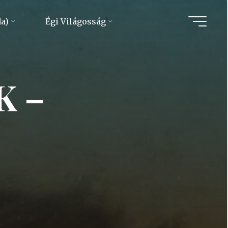
da)
Égi Világosság
K –