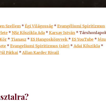
len Szellem
*
Égi Világosság
*
Evangéliumi Spiritizmus
lete
*
NSz Kőszikla Ada
*
Karsay István
* Társhonlapok
 Kör
*
Tianasz
*
ES Hangoskönyvek
*
ES
YouTube
*
Jézu
lete
*
Evangeliumi Spiritizmus (zárt)
*
Adai Kőszikla
*
Pál Pátkai
*
Allan Kardec Rivail
sztalra?