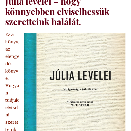
Júlia levelei – hogy
könnyebben elviselhessük
szeretteink halálát.
Ez a
könyv,
az
elenge
dés
könyv
e.
Hogya
n
tudjuk
elvisel
ni
szeret
teink