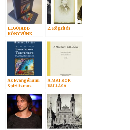
LEGÚJABB
2. Rögzítés
KÖNYVÜNK
Az Evangéliumi
A MAI KOR
Spiritizmus
VALLÁSA –
története 1. rész
ÚJRANYOMOTT
KÖNYV