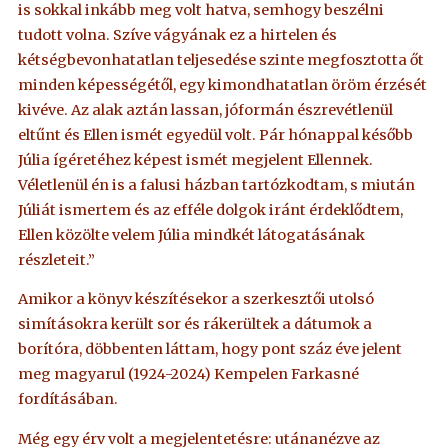
is sokkal inkább meg volt hatva, semhogy beszélni
tudott volna. Szíve vágyának ez a hirtelen és
kétségbevonhatatlan teljesedése szinte megfosztotta őt
minden képességétől, egy kimondhatatlan öröm érzését
kivéve. Az alak aztán lassan, jóformán észrevétlenül
eltűnt és Ellen ismét egyedül volt. Pár hónappal később
Júlia ígéretéhez képest ismét megjelent Ellennek.
Véletlenül én is a falusi házban tartózkodtam, s miután
Júliát ismertem és az efféle dolgok iránt érdeklődtem,
Ellen közölte velem Júlia mindkét látogatásának
részleteit.”
Amikor a könyv készítésekor a szerkesztői utolsó
simításokra került sor és rákerültek a dátumok a
borítóra, döbbenten láttam, hogy pont száz éve jelent
meg magyarul (1924-2024) Kempelen Farkasné
fordításában.
Még egy érv volt a megjelentetésre: utánanézve az