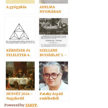
A gyógyítás
ADELMA
NYOMÁBAN
személyesen 1.
KÉRDÉSEK és
SZELLEMI
FELELETEK 4.
BULVÁRLAT 3. –
(52-73)
SZELLEMEK
Hoffmann
NAPTÁRA
professzor
HÚSVÉT 2024 –
Pataky Árpád
Nagykedd
emlékeiből
Powered by
YARPP
.