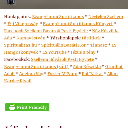
Honlapjaink:
Evangéliumi Spiritizmus
*
Névtelen Szellem
*
Égi Világosság
*
Evangéliumi Spiritizmus Könyvei
*
Facebook Szellemi Búvárok Pesti Egylete
*
NSz Kőszikla
Ada
*
Karsay István
* Társhonlapok:
Hittitkok
*
Spiritualitas.hu
*
Spirituális Baráti Kör
*
Tianasz
*
ES
Hangoskönyvek
*
ES
YouTube
*
Jézus a fény
*
Facebookok:
Szellemi Búvárok Pesti Egylete
*
Evangeliumi Spiritizmus (zárt)
*
Adai Kőszikla
*
Grünhut
Adolf
*
Adelma Vay
*
Eszter M Papp
*
Pál Pátkai
*
Allan
Kardec Rivail