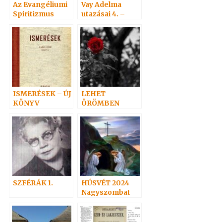
Az Evangéliumi
Vay Adelma
Spiritizmus
utazásai 4. –
története c.
Alsózsolcától
könyvről 2. rész
Schwarzauba
ISMERÉSEK – ÚJ
LEHET
KÖNYV
ÖRÖMBEN
GYÁSZOLNI.?
SZFÉRÁK 1.
HÚSVÉT 2024
Nagyszombat