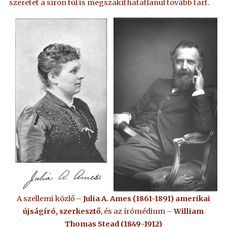
szeretet a síron túl is megszakíthatatlanul tovább tart.
A szellemi közlő –
Julia A. Ames (1861-1891) amerikai
újságíró, szerkesztő
, és az írómédium –
William
Thomas Stead (1849-1912)