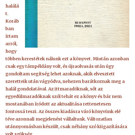
halálá
t.
Koráb
ban
írtam
arról,
hogy
többen kerestétek nálunk ezt a könyvet. Miután azonban
csak egy támpéldány volt, és újraolvasás után úgy
gondoltam segítség lehet azoknak, akik elvesztett
szeretteik után vágyódva, nehezen barátkoznak meg a
halál gondolatával. Az ittmaradóknak, sőt az
egyedülmaradóknak szól tehát ez a könyv és bár nem
mostanában íródott az aktualitása rettenetesen
fontossá teszi. Az összes kiadásra váró könyvünk elé
téve azonnali megjelenést vállaltunk. Változatlan
utánnyomásban készült, csak néhány szó kiigazítására
volt szükség.