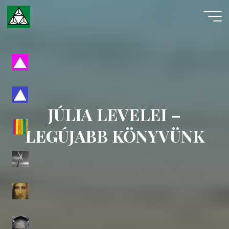
Skip
to
content
Evangéliumi
Spiritizmus
JÚLIA LEVELEI –
LEGÚJABB KÖNYVÜNK