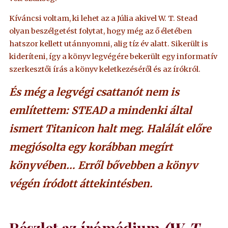
Kíváncsi voltam, ki lehet az a Júlia akivel W. T. Stead
olyan beszélgetést folytat, hogy még az ő életében
hatszor kellett utánnyomni, alig tíz év alatt. Sikerült is
kideríteni, így a könyv legvégére bekerült egy informatív
szerkesztői írás a könyv keletkezéséről és az írókról.
És még a legvégi csattanót nem is
említettem: STEAD a mindenki által
ismert Titanicon halt meg. Halálát előre
megjósolta egy korábban megírt
könyvében…
Erről bővebben a könyv
végén íródott áttekintésben.
Részlet az írómédium
(W. T.