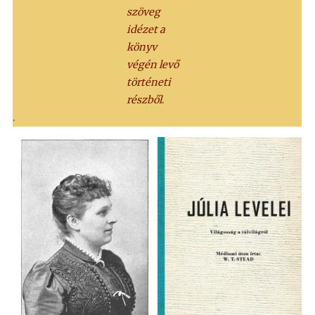
szöveg
idézet a
könyv
végén levő
történeti
részből
.
.