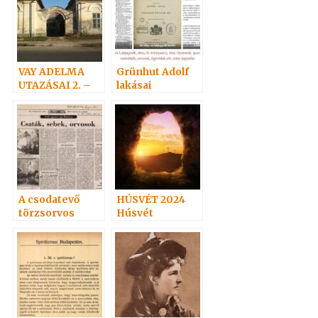
VAY ADELMA
Grünhut Adolf
UTAZÁSAI 2. –
lakásai
1848 Alsó-
Zsolcza
A csodatevő
HÚSVÉT 2024
törzsorvos
Húsvét
vasárnap