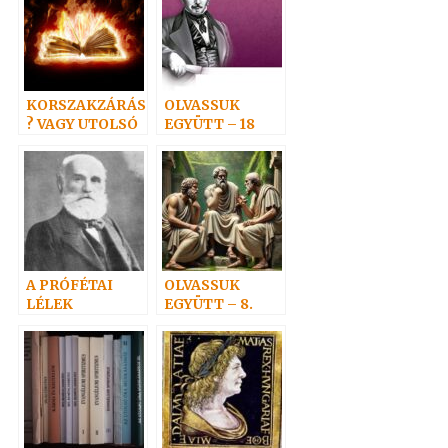
KORSZAKZÁRÁS
OLVASSUK
? VAGY UTOLSÓ
EGYÜTT – 18
IDŐK?
A PRÓFÉTAI
OLVASSUK
LÉLEK
EGYÜTT – 8.