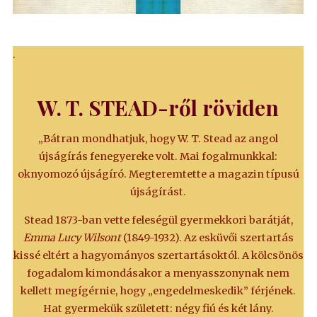
.
W. T. STEAD-ről röviden
„Bátran mondhatjuk, hogy W. T. Stead az angol
újságírás fenegyereke volt. Mai fogalmunkkal:
oknyomozó újságíró. Megteremtette a magazin típusú
újságírást.
Stead 1873-ban vette feleségül gyermekkori barátját,
Emma Lucy Wilsont
(1849-1932). Az esküvői szertartás
kissé eltért a hagyományos szertartásoktól. A kölcsönös
fogadalom kimondásakor a menyasszonynak nem
kellett megígérnie, hogy „engedelmeskedik” férjének.
Hat gyermekük született: négy fiú és két lány.