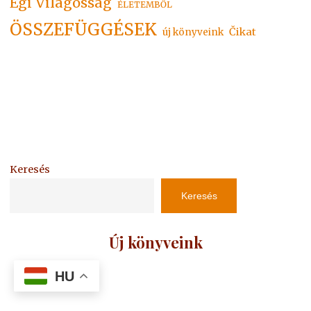
Égi Világosság
ÉLETEMBŐL
ÖSSZEFÜGGÉSEK
Čikat
új könyveink
Keresés
Keresés
Új könyveink
HU