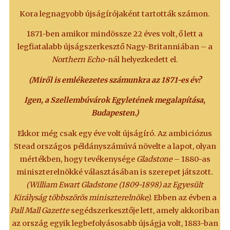
Kora legnagyobb újságírójaként tartották számon.
1871-ben amikor mindössze 22 éves volt, ő lett a
legfiatalabb újságszerkesztő Nagy-Britanniában – a
Northern Echo
-nál helyezkedett el.
(Miről is emlékezetes számunkra az 1871-es év?
Igen, a Szellembúvárok Egyletének megalapítása,
Budapesten.)
Ekkor még csak egy éve volt újságíró. Az ambiciózus
Stead országos példányszámúvá növelte a lapot, olyan
mértékben, hogy tevékenysége
Gladstone
– 1880-as
miniszterelnökké választásában is szerepet játszott
.
(William Ewart Gladstone (1809-1898) az Egyesült
Királyság többszörös miniszterelnöke).
Ebben az évben a
Pall Mall Gazette
segédszerkesztője lett, amely akkoriban
az ország egyik legbefolyásosabb újságja volt, 1883-ban