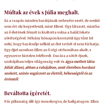
Múltak az évek s Júlia meghalt.
Ez a csapás minden barátjának nehezére esett, de senkit
sem ért oly kegyetlenül, mint Ellent. Úgy látszott, mintha
az ő életének fényét is kioltotta volna a halál fekete
sötétségével. Néhány hónapon keresztül úgy tűnt fel
neki, hogy barátnője nélkül az élet terhét el sem bírhatja.
Egy éjjel azonban Ellen az ő régi otthonában aludt, s
egyszerre hirtelen felébredt. Dacára a sötét éjnek,
szobájában teljes világosság volt és
ágya mellett látta
Júliát állani, abban a ruhájában, amit életében hordani
szokott, szinte sugárzott az élettől, békességtől és az
örömtől
.
Beváltotta ígéretét.
Pár pillanatig állt így mosolyogva, de hallgatagon. Ellen