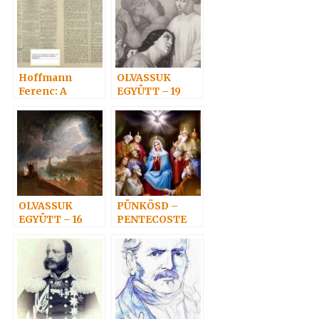
Hoffmann
OLVASSUK
Ferenc: A
EGYÜTT – 19
Szellem, Erő,
Anyag bírálata 1.
OLVASSUK
PÜNKÖSD –
EGYÜTT – 16
PENTECOSTE