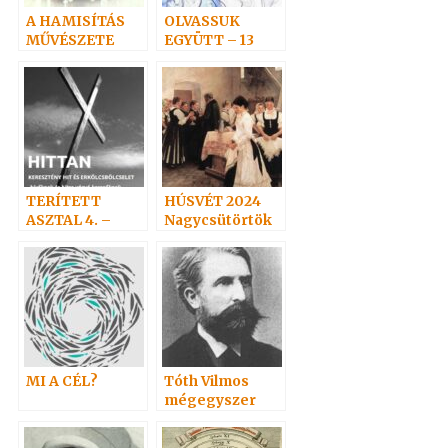
A HAMISÍTÁS
OLVASSUK
MŰVÉSZETE
EGYÜTT – 13
TERÍTETT
HÚSVÉT 2024
ASZTAL 4. –
Nagycsütörtök
HITTITOK.HU
MI A CÉL?
Tóth Vilmos
mégegyszer