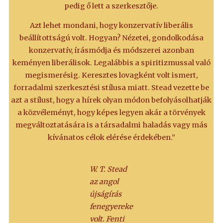
pedig ő lett a szerkesztője.
Azt lehet mondani, hogy konzervatív liberális
beállítottságú volt. Hogyan? Nézetei, gondolkodása
konzervatív, írásmódja és módszerei azonban
keményen liberálisok. Legalábbis a spiritizmussal való
megismerésig. Keresztes lovagként volt ismert,
forradalmi szerkesztési stílusa miatt. Stead vezette be
azt a stílust, hogy a hírek olyan módon befolyásolhatják
a közvéleményt, hogy képes legyen akár a törvények
megváltoztatására is a társadalmi haladás vagy más
kívánatos célok elérése érdekében.”
W. T. Stead
az angol
újságírás
fenegyereke
volt. Fenti