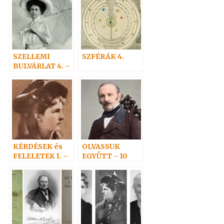
SZELLEMI
SZFÉRÁK 4.
BULVÁRLAT 4. –
Adelma
nevezetes
rokonai 3
KÉRDÉSEK és
OLVASSUK
FELELETEK 1. –
EGYÜTT – 10
(1-19) Hoffmann
professzor