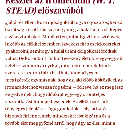
STEAD)
előszavából
„Júliát és Ellent kora ifjúságuktól fogva oly szoros, benső
barátság kötötte össze, hogy még a halál sem volt képes
elválasztani őket. Mindketten, mint igazi keresztények,
inkább az élőkkel szemben igyekeztek jó cselekedeteket
gyakorolni, semhogy a halál utáni dolgokkal törődtek
volna. De koronkint, mikor tevékeny életükre egy-egy sír
vetette szomorú árnyékát, mint oly emberek, kinek
szeretete a síron túlra is kihat, ünnepélyesen
megígérték egymásnak, hogy az, aki előbb költözik el, az
ittmaradotthoz vissza fog térni, – föltéve, ha ez meg lesz
engedve neki, hogy időnkint egy-egy örömteljes
viszontlátást ünnepelhessenek. Az elköltözöttnek
tényleges jelenléte – úgy gondolták – oly látható
bizonyíték lenne, mely minden kételyt kizárna és a
tovább élőt meggyőzné arról, hogy úgy az élet, mint a