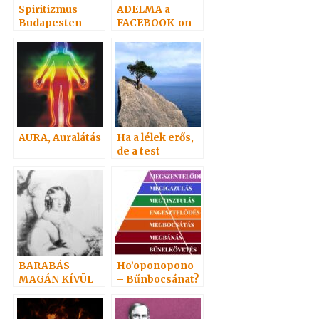
Spiritizmus
ADELMA a
Budapesten
FACEBOOK-on
AURA, Auralátás
Ha a lélek erős,
de a test
erőtelen…
BARABÁS
Ho’oponopono
MAGÁN KÍVÜL
– Bűnbocsánat?
MAGNETIZÁL