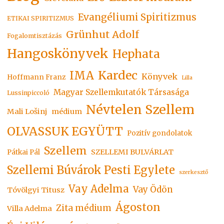
Evangéliumi Spiritizmus
ETIKAI SPIRITIZMUS
Grünhut Adolf
Fogalomtisztázás
Hangoskönyvek
Hephata
Kardec
IMA
Könyvek
Hoffmann Franz
Lilla
Magyar Szellemkutatók Társasága
Lussinpiccoló
Névtelen Szellem
Mali Lošinj
médium
OLVASSUK EGYÜTT
Pozitív gondolatok
Szellem
SZELLEMI BULVÁRLAT
Pátkai Pál
Szellemi Búvárok Pesti Egylete
szerkesztő
Vay Adelma
Vay Ödön
Tóvölgyi Titusz
Ágoston
Zita médium
Villa Adelma