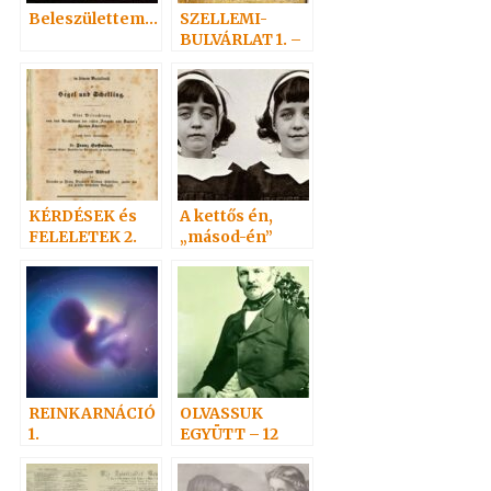
Beleszülettem…
SZELLEMI-
BULVÁRLAT 1. –
Médiummal
Corvinákra
KÉRDÉSEK és
A kettős én,
FELELETEK 2.
„másod-én”
(20-
(Doppelgänger)
38)Hoffmann
3.
professzor
REINKARNÁCIÓ
OLVASSUK
1.
EGYÜTT – 12