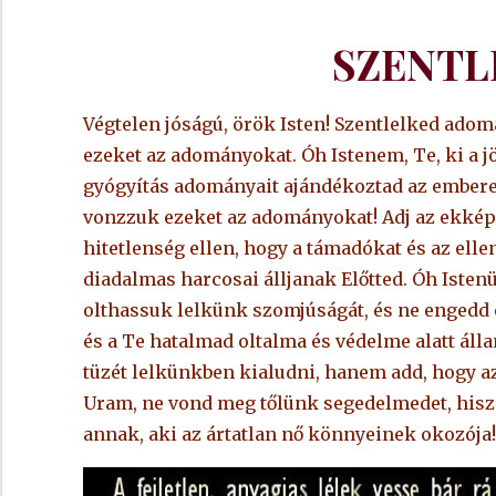
SZENTL
Végtelen jóságú, örök Isten! Szentlelked ado
ezeket az adományokat. Óh Istenem, Te, ki a jöv
gyógyítás adományait ajándékoztad az ember
vonzzuk ezeket az adományokat! Adj az ekkép
hitetlenség ellen, hogy a támadókat és az ell
diadalmas harcosai álljanak Előtted. Óh Isten
olthassuk lelkünk szomjúságát, és ne engedd 
és a Te hatalmad oltalma és védelme alatt áll
tüzét lelkünkben kialudni, hanem add, hogy az
Uram, ne vond meg tőlünk segedelmedet, hisz
annak, aki az ártatlan nő könnyeinek okozója!