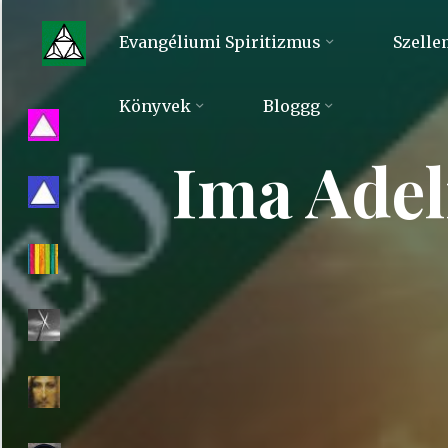
Skip
to
Evangéliumi Spiritizmus
Szelle
content
Evangéliumi
Könyvek
Bloggg
Spiritizmus
Ima Adel