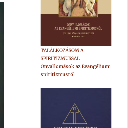
TALÁLKOZÁSOM A
SPIRITIZMUSSAL
Önvallomások az Evangéliumi
spiritizmusról