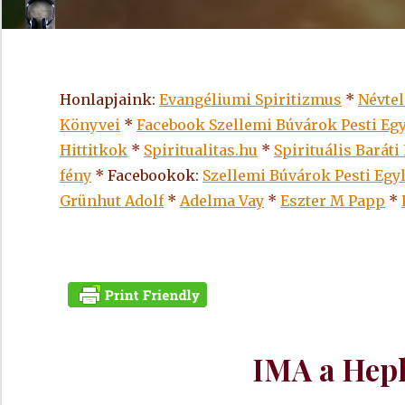
Honlapjaink:
Evangéliumi Spiritizmus
*
Névte
Könyvei
*
Facebook Szellemi Búvárok Pesti Egy
Hittitkok
*
Spiritualitas.hu
*
Spirituális Baráti
fény
* Facebookok:
Szellemi Búvárok Pesti Egy
Grünhut Adolf
*
Adelma Vay
*
Eszter M Papp
*
IMA a Hep