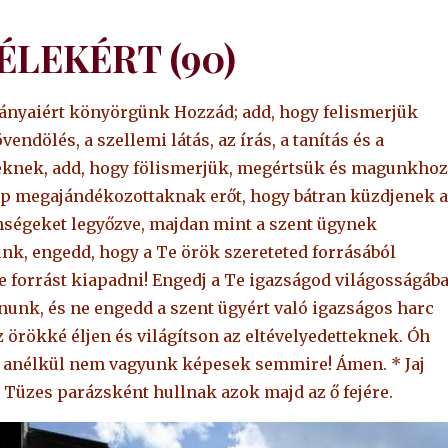
ÉLEKÉRT (90)
mányaiért könyörgünk Hozzád; add, hogy felismerjük
endölés, a szellemi látás, az írás, a tanítás és a
eknek, add, hogy fölismerjük, megértsük és magunkhoz
p megajándékozottaknak erőt, hogy bátran küzdjenek a
enségeket legyőzve, majdan mint a szent ügynek
ünk, engedd, hogy a Te örök szereteted forrásából
e forrást kiapadni! Engedj a Te igazságod világosságáb
anunk, és ne engedd a szent ügyért való igazságos harc
 örökké éljen és világítson az eltévelyedetteknek. Óh
 anélkül nem vagyunk képesek semmire! Ámen. * Jaj
 Tüzes parázsként hullnak azok majd az ő fejére.