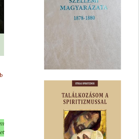
b
em
et