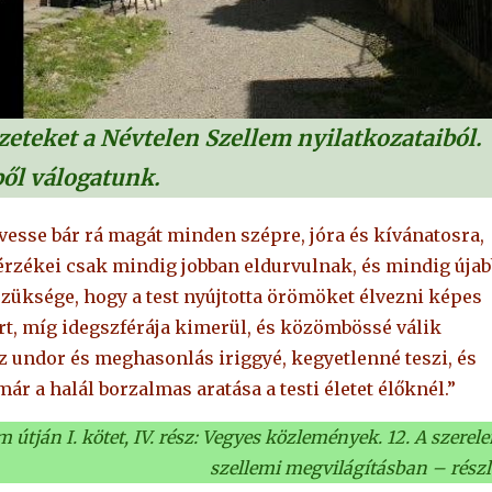
zeteket a Névtelen Szellem nyilatkozataiból.
ől válogatunk.
 vesse bár rá magát minden szépre, jóra és kívánatosra,
 érzékei csak mindig jobban eldurvulnak, és mindig újab
szüksége, hogy a test nyújtotta örömöket élvezni képes
rt, míg idegszférája kimerül, és közömbössé válik
z undor és meghasonlás iriggyé, kegyetlenné teszi, és
ár a halál borzalmas aratása a testi életet élőknél.”
útján I. kötet, IV. rész: Vegyes közlemények. 12. A szerel
szellemi megvilágításban – részl