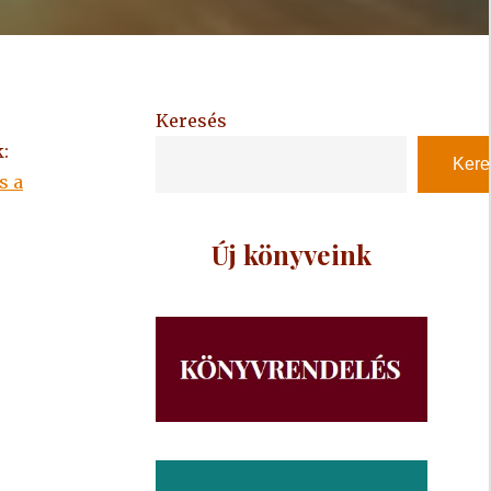
Keresés
:
Kere
s a
Új könyveink