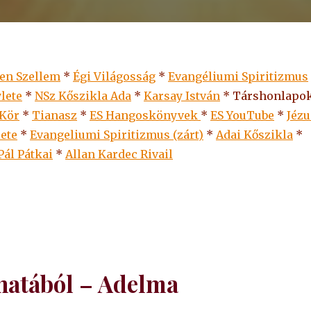
len Szellem
*
Égi Világosság
*
Evangéliumi Spiritizmus
lete
*
NSz Kőszikla Ada
*
Karsay István
* Társhonlapok
 Kör
*
Tianasz
*
ES Hangoskönyvek
*
ES
YouTube
*
Jézu
lete
*
Evangeliumi Spiritizmus (zárt)
*
Adai Kőszikla
*
Pál Pátkai
*
Allan Kardec Rivail
hatából – Adelma