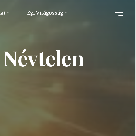
da)
Égi Világosság
 Névtelen