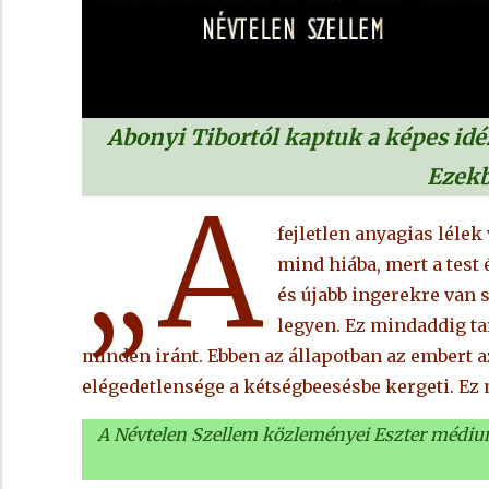
Abonyi Tibortól kaptuk a képes idé
Ezekb
„A
fejletlen anyagias lélek
mind hiába, mert a test
és újabb ingerekre van 
legyen. Ez mindaddig ta
minden iránt. Ebben az állapotban az embert a
elégedetlensége a kétségbeesésbe kergeti. Ez m
A Névtelen Szellem közleményei Eszter médium 