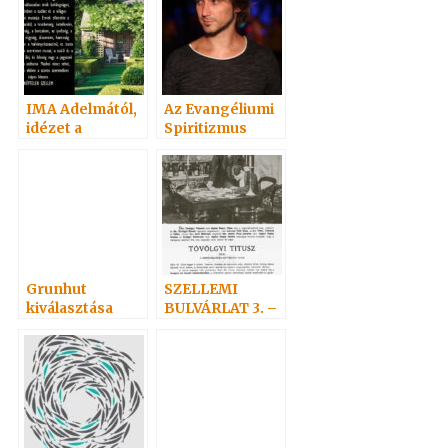
IMA Adelmától,
Az Evangéliumi
idézet a
Spiritizmus
Névtelen
története c.
Szellemtől 10.
könyvről 2. rész
Grunhut
SZELLEMI
kiválasztása
BULVÁRLAT 3. –
SZELLEMEK
NAPTÁRA