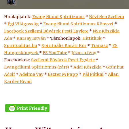
Honlapjaink:
Evangéliumi Spiritizmus
*
Névtelen Szellem
*
Égi Világosság
*
Evangéliumi Spiritizmus Könyvei
*
Facebook Szellemi Búvárok Pesti Egylete
*
NSz Kőszikla
Ada
*
Karsay István
* Társhonlapok:
Hittitkok
*
Spiritualitas.hu
*
Spirituális Baráti Kör
*
Tianasz
*
ES
Hangoskönyvek
*
ES
YouTube
*
Jézus a fény
*
Facebookok:
Szellemi Búvárok Pesti Egylete
*
Evangeliumi Spiritizmus (zárt)
*
Adai Kőszikla
*
Grünhut
Adolf
*
Adelma Vay
*
Eszter M Papp
*
Pál Pátkai
*
Allan
Kardec Rivail