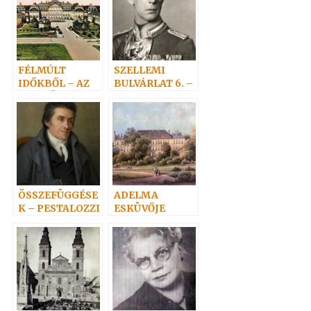
FÉLMÚLT
SZELLEMI
IDŐKBŐL – AZ
BULVÁRLAT 6. –
ÓLOMÖNTÉS
Adelma
nevezetes
rokonai 1
ÖSSZEFÜGGÉSE
ADELMA
K – PESTALOZZI
ESKÜVŐJE