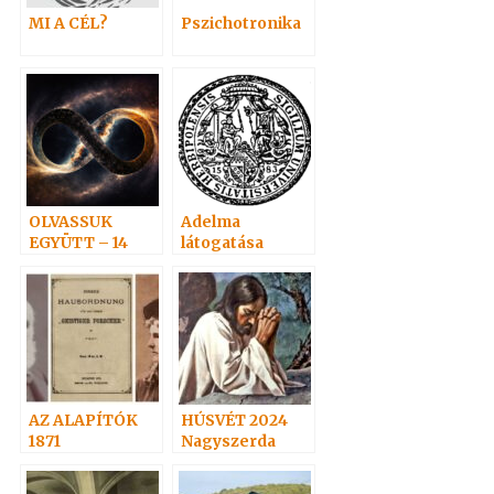
MI A CÉL?
Pszichotronika
OLVASSUK
Adelma
EGYÜTT – 14
látogatása
Hoffmannál.
Hoffmann
látogatása
Adelmánál…
AZ ALAPÍTÓK
HÚSVÉT 2024
1871
Nagyszerda