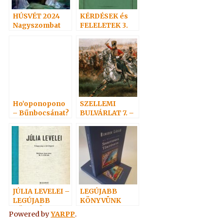
HÚSVÉT 2024
KÉRDÉSEK és
Nagyszombat
FELELETEK 3.
(39-51)
Hoffmann
professzor
Ho’oponopono
SZELLEMI
– Bűnbocsánat?
BULVÁRLAT 7. –
JÚLIA LEVELEI –
LEGÚJABB
LEGÚJABB
KÖNYVÜNK
KÖNYVÜNK
Powered by
YARPP
.