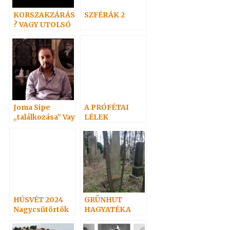
KORSZAKZÁRÁS
SZFÉRÁK 2
? VAGY UTOLSÓ
IDŐK?
Joma Sipe
A PRÓFÉTAI
„találkozása” Vay
LÉLEK
Adelmával
HÚSVÉT 2024
GRÜNHUT
Nagycsütörtök
HAGYATÉKA