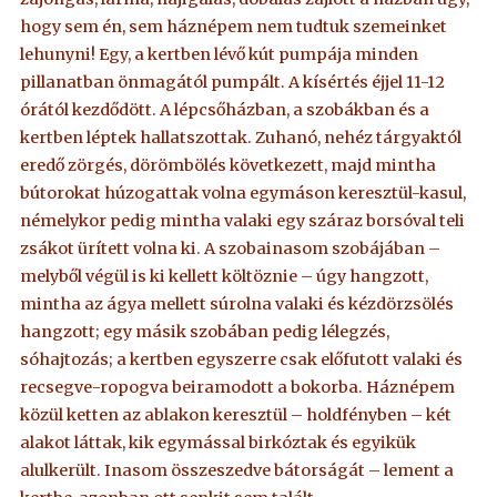
hogy sem én, sem háznépem nem tudtuk szemeinket
lehunyni! Egy, a kertben lévő kút pumpája minden
pillanatban önmagától pumpált. A kísértés éjjel 11-12
órától kezdődött. A lépcsőházban, a szobákban és a
kertben léptek hallatszottak. Zuhanó, nehéz tárgyaktól
eredő zörgés, dörömbölés következett, majd mintha
bútorokat húzogattak volna egymáson keresztül-kasul,
némelykor pedig mintha valaki egy száraz borsóval teli
zsákot ürített volna ki. A szobainasom szobájában –
melyből végül is ki kellett költöznie – úgy hangzott,
mintha az ágya mellett súrolna valaki és kézdörzsölés
hangzott; egy másik szobában pedig lélegzés,
sóhajtozás; a kertben egyszerre csak előfutott valaki és
recsegve-ropogva beiramodott a bokorba. Háznépem
közül ketten az ablakon keresztül – holdfényben – két
alakot láttak, kik egymással birkóztak és egyikük
alulkerült. Inasom összeszedve bátorságát – lement a