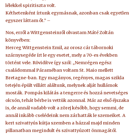
lélekkel spiritiszta volt.
Kéthetenként írtunk egymásnak, azonban csak egyetlen
egyszer láttam őt.” –
Nos, erről a Wittgensteinről olvastam Máté Zoltán
könyvében:
Herceg Wittgenstein Emil, az orosz cár tábornoki
szárnysegéde írt le egy esetet, mely a 70-es években
történt vele. Rövidítve így szól: „Nemrégen egész
családommal Páraméban voltam St. Maio mellett
Bretagne-ban. Egy magányos, regényes, magas szikla
tetején épült villátt aláltunk, melynek alját hullámok
mosták. Pompás kilátás a tengerre és hozzá nevetséges
olcsón, tehát bérbe is vettük azonnal. Már az első éjszaka
is, de annál vadabb volt a zörej később, hogy semmi, de
annál inkább cselédeink nem zárhatták le szemeiket. A
kert szivattyús kútja szemben a házzal majd minden
pillanatban megindult és szivattyúzott önmagától.