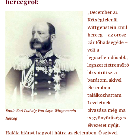
hercegről:
„December 23.
Kétségtelenül
Wittgenstein Emil
herceg – az orosz
cár főhadsegéde –
volt a
legszellemdúsabb,
legszeretetreméltó
bb spiritiszta
barátom, akivel
életemben
találkozhattam.
Leveleinek
olvasása még ma
Emile Karl Ludwig Von Sayn Wittgenstein
is gyönyörűséges
herceg
élvezetet nyújt.
Halála hiányt hagyott hátra az életemben. Ő szívvel-