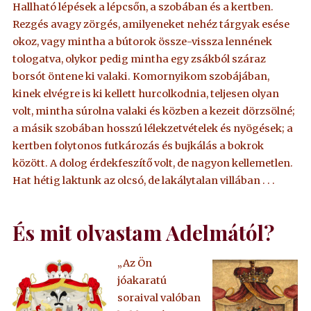
Hallható lépések a lépcsőn, a szobában és a kertben.
Rezgés avagy zörgés, amilyeneket nehéz tárgyak esése
okoz, vagy mintha a bútorok össze-vissza lennének
tologatva, olykor pedig mintha egy zsákból száraz
borsót öntene ki valaki. Komornyikom szobájában,
kinek elvégre is ki kellett hurcolkodnia, teljesen olyan
volt, mintha súrolna valaki és közben a kezeit dörzsölné;
a másik szobában hosszú lélekzetvételek és nyögések; a
kertben folytonos futkározás és bujkálás a bokrok
között. A dolog érdekfeszítő volt, de nagyon kellemetlen.
Hat hétig laktunk az olcsó, de lakálytalan villában . . .
És mit olvastam Adelmától?
„Az Ön
jóakaratú
soraival valóban