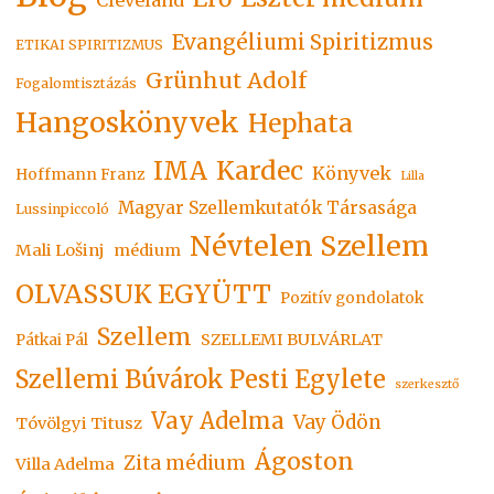
Cleveland
Evangéliumi Spiritizmus
ETIKAI SPIRITIZMUS
Grünhut Adolf
Fogalomtisztázás
Hangoskönyvek
Hephata
Kardec
IMA
Könyvek
Hoffmann Franz
Lilla
Magyar Szellemkutatók Társasága
Lussinpiccoló
Névtelen Szellem
Mali Lošinj
médium
OLVASSUK EGYÜTT
Pozitív gondolatok
Szellem
SZELLEMI BULVÁRLAT
Pátkai Pál
Szellemi Búvárok Pesti Egylete
szerkesztő
Vay Adelma
Vay Ödön
Tóvölgyi Titusz
Ágoston
Zita médium
Villa Adelma