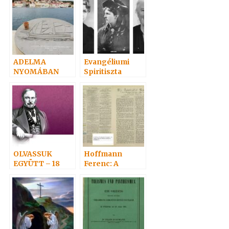
ADELMA
Evangéliumi
NYOMÁBAN
Spiritiszta
személyesen 1.
találkozó
OLVASSUK
Hoffmann
EGYÜTT – 18
Ferenc: A
Szellem, Erő,
Anyag bírálata 1.