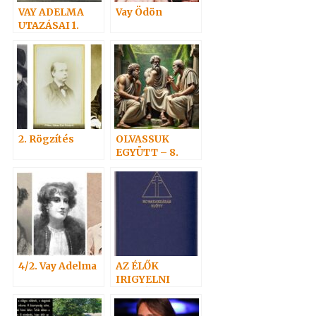
VAY ADELMA
Vay Ödön
UTAZÁSAI 1.
2. Rögzítés
OLVASSUK
EGYÜTT – 8.
4/2. Vay Adelma
AZ ÉLŐK
IRIGYELNI
FOGJÁK A
HOLTAKAT