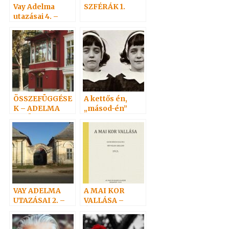
Vay Adelma
SZFÉRÁK 1.
utazásai 4. –
Alsózsolcától
Schwarzauba
ÖSSZEFÜGGÉSE
A kettős én,
K – ADELMA
„másod-én”
VELÜNK VAN
(Doppelgänger)
3.
VAY ADELMA
A MAI KOR
UTAZÁSAI 2. –
VALLÁSA –
1848 Alsó-
ÚJRANYOMOTT
Zsolcza
KÖNYV