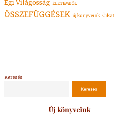
Égi Világosság
ÉLETEMBŐL
ÖSSZEFÜGGÉSEK
Čikat
új könyveink
Keresés
Keresés
Új könyveink