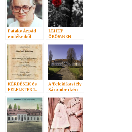
Pataky Árpád
LEHET
emlékeiből
ÖRÖMBEN
GYÁSZOLNI.?
KÉRDÉSEK és
A Teleki kastély
FELELETEK 2.
Sáromberkén
(20-
38)Hoffmann
professzor