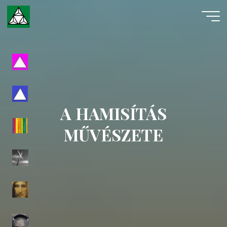
Skip
to
content
Evangéliumi
Spiritizmus
A HAMISÍTÁS
MŰVÉSZETE