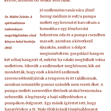
kertbe, azonban ott senkit sem talált.
Jó szellemeim tanácsára
(Emil
herceg médium is volt)
a pumpa
Dr. Máthé Zoltán: A
mellett egy keresztet karcoltam a
spiritualizmus
homokba s egy fényforrást
tudományos
helyeztem oda és a pumpa csendben
megvilágításban című
maradt; azonban a következő
könyve belső borítója
éjszakán, amikor a dolgot
(1911)
megismételtem: gurgulázó hangon
két sóhaj hangzott el, miként ha valaki megfulladt volna
mellettem. Sikerült a szellemeket meghívnom; kik azt
mondották, hogy ezek a kísértő szellemek
szerencsétlenül jártak a tengeren és itt találkoznak,
azonban semmiféle gonosz szándék nem vezeti őket. A
pumpa mellett szenvedőre életének utolsó benyomása
nehezedik. A legénység a hajó süllyedésekor a
pumpákon dolgozott. Egy másik ígéretet tett, hogy
hazatértekor a St. Malo főoltáránál tömjénáldozatot