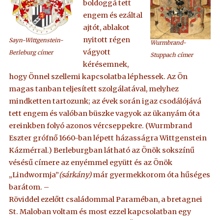
boldoggá tett
engem és ezáltal
ajtót, ablakot
nyitott régen
Sayn-Wittgenstein-
Wurmbrand-
vágyott
Berleburg címer
Stuppach címer
kérésemnek,
hogy Önnel szellemi kapcsolatba léphessek. Az Ön
magas tanban teljesített szolgálatával, melyhez
mindketten tartozunk; az évek során igaz csodálójává
tett engem és valóban büszke vagyok az ükanyám óta
ereinkben folyó azonos vércseppekre. (Wurmbrand
Eszter grófnő 1660-ban lépett házasságra Wittgenstein
Kázmérral.) Berleburgban látható az Önök sokszínű
vésésű címere az enyémmel együtt és az Önök
„Lindwormja”
(sárkány)
már gyermekkorom óta hűséges
barátom. –
Röviddel ezelőtt családommal Paraméban, a bretagnei
St. Maloban voltam és most ezzel kapcsolatban egy