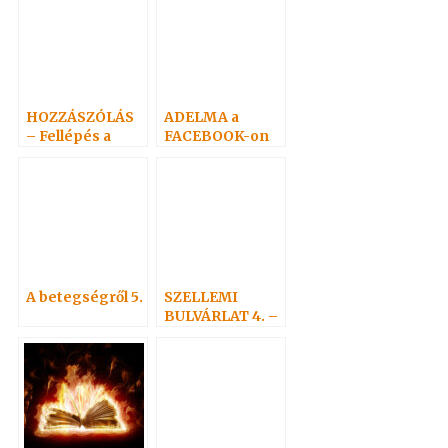
HOZZÁSZÓLÁS
ADELMA a
– Fellépés a
FACEBOOK-on
spiritizmus
mellett
A betegségről 5.
SZELLEMI
BULVÁRLAT 4. –
Adelma
nevezetes
rokonai 3