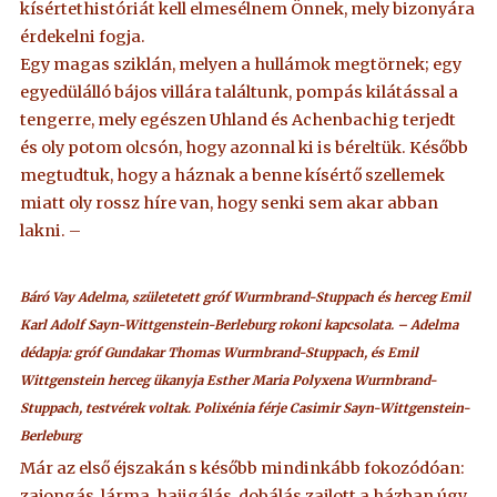
kísértethistóriát kell elmesélnem Önnek, mely bizonyára
érdekelni fogja.
Egy magas sziklán, melyen a hullámok megtörnek; egy
egyedülálló bájos villára találtunk, pompás kilátással a
tengerre, mely egészen Uhland és Achenbachig terjedt
és oly potom olcsón, hogy azonnal ki is béreltük. Később
megtudtuk, hogy a háznak a benne kísértő szellemek
miatt oly rossz híre van, hogy senki sem akar abban
lakni. –
Báró Vay Adelma, születetett gróf Wurmbrand-Stuppach és herceg Emil
Karl Adolf Sayn-Wittgenstein-Berleburg rokoni kapcsolata. – Adelma
dédapja: gróf Gundakar Thomas Wurmbrand-Stuppach, és
Emil
Wittgenstein herceg ükanyja Esther Maria Polyxena Wurmbrand-
Stuppach, testvérek voltak. Polixénia férje Casimir Sayn-Wittgenstein-
Berleburg
Már az első éjszakán s később mindinkább fokozódóan:
zajongás, lárma, hajigálás, dobálás zajlott a házban úgy,