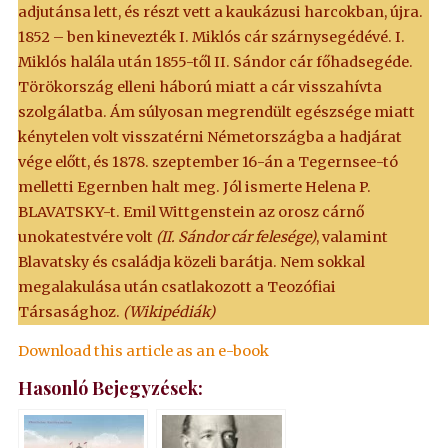
adjutánsa lett, és részt vett a kaukázusi harcokban, újra.
1852 – ben kinevezték I. Miklós cár szárnysegédévé. I.
Miklós halála után 1855-től II. Sándor cár főhadsegéde.
Törökország elleni háború miatt a cár visszahívta
szolgálatba. Ám súlyosan megrendült egészsége miatt
kénytelen volt visszatérni Németországba a hadjárat
vége előtt, és 1878. szeptember 16-án a Tegernsee-tó
melletti Egernben halt meg. Jól ismerte Helena P.
BLAVATSKY-t. Emil Wittgenstein az orosz cárnő
unokatestvére volt
(II. Sándor cár felesége)
, valamint
Blavatsky és családja közeli barátja. Nem sokkal
megalakulása után csatlakozott a Teozófiai
Társasághoz.
(Wikipédiák)
Download this article as an e-book
Hasonló Bejegyzések: