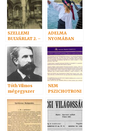
SZELLEMI
ADELMA
BULVÁRLAT 2. –
NYOMÁBAN
Antal csapdája
személyesen 3.
Tóth Vilmos
NEM
mégegyszer
PSZICHOTRONI
KA!