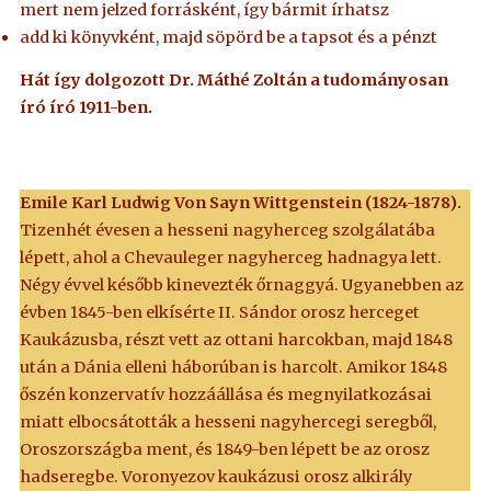
mert nem jelzed forrásként, így bármit írhatsz
add ki könyvként, majd söpörd be a tapsot és a pénzt
Hát így dolgozott Dr. Máthé Zoltán a tudományosan
író író 1911-ben.
Emile Karl Ludwig Von Sayn Wittgenstein (1824-1878).
Tizenhét évesen a hesseni nagyherceg szolgálatába
lépett, ahol a Chevauleger nagyherceg hadnagya lett.
Négy évvel később kinevezték őrnaggyá. Ugyanebben az
évben 1845-ben elkísérte II. Sándor orosz herceget
Kaukázusba, részt vett az ottani harcokban, majd 1848
után a Dánia elleni háborúban is harcolt. Amikor 1848
őszén konzervatív hozzáállása és megnyilatkozásai
miatt elbocsátották a hesseni nagyhercegi seregből,
Oroszországba ment, és 1849-ben lépett be az orosz
hadseregbe. Voronyezov kaukázusi orosz alkirály