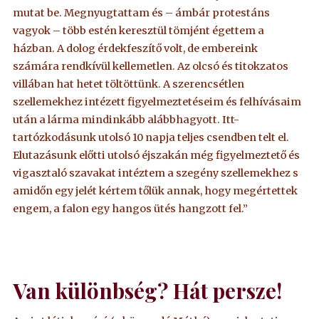
mutat be. Megnyugtattam és – ámbár protestáns
vagyok – több estén keresztül tömjént égettem a
házban. A dolog érdekfeszítő volt, de embereink
számára rendkívül kellemetlen. Az olcsó és titokzatos
villában hat hetet töltöttünk. A szerencsétlen
szellemekhez intézett figyelmeztetéseim és felhívásaim
után a lárma mindinkább alábbhagyott. Itt-
tartózkodásunk utolsó 10 napja teljes csendben telt el.
Elutazásunk előtti utolsó éjszakán még figyelmeztető és
vigasztaló szavakat intéztem a szegény szellemekhez s
amidőn egy jelét kértem tőlük annak, hogy megértettek
engem, a falon egy hangos ütés hangzott fel.”
Van különbség? Hát persze!