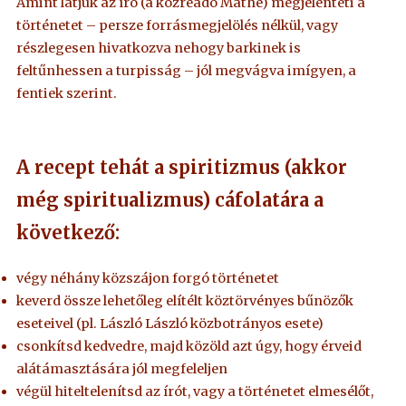
Amint látjuk az író (a közreadó Máthé) megjelenteti a
történetet – persze forrásmegjelölés nélkül, vagy
részlegesen hivatkozva nehogy barkinek is
feltűnhessen a turpisság – jól megvágva imígyen, a
fentiek szerint.
A recept tehát a spiritizmus (akkor
még spiritualizmus) cáfolatára a
következő:
végy néhány közszájon forgó történetet
keverd össze lehetőleg elítélt köztörvényes bűnözők
eseteivel (pl. László László közbotrányos esete)
csonkítsd kedvedre, majd közöld azt úgy, hogy érveid
alátámasztására jól megfeleljen
végül hiteltelenítsd az írót, vagy a történetet elmesélőt,