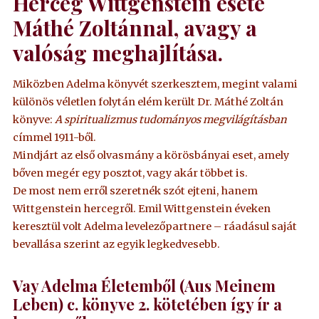
Herceg Wittgenstein esete
Máthé Zoltánnal, avagy a
valóság meghajlítása.
Miközben Adelma könyvét szerkesztem, megint valami
különös véletlen folytán elém került Dr. Máthé Zoltán
könyve:
A spiritualizmus tudományos megvilágításban
címmel 1911-ből.
Mindjárt az első olvasmány a körösbányai eset, amely
bőven megér egy posztot, vagy akár többet is.
De most nem erről szeretnék szót ejteni, hanem
Wittgenstein hercegről. Emil Wittgenstein éveken
keresztül volt Adelma levelezőpartnere – ráadásul saját
bevallása szerint az egyik legkedvesebb.
Vay Adelma Életemből (Aus Meinem
Leben) c. könyve 2. kötetében így ír a