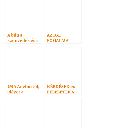
A bűn a
AZ IGE
szenvedés és a
FOGALMA
halál
IMA Adelmától,
KÉRDÉSEK és
idézet a
FELELETEK 4.
Névtelen
(52-73)
Szellemtől 3.
Hoffmann
professzor