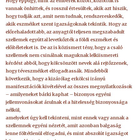
Hogy éppúgy, mint az emberek között, közöttük is
vannak önhittek, és rosszul értesültek, akik azt hiszik,
hogy tudják azt, amit nem tudnak, rendszereskedők,
akik eszméiket szent igazságoknak tekintik. Hogy az
előrehaladottabb, az anyagtól teljesen megszabadult
szellemek egyúttal levetkőzték a földi eszméket és
előítéleteket is. De az is közismert tény, hogy a csaló
szellemek nem csinálnak maguknak lelkiismereti
kérdést abból, hogy kölcsönzött nevek alá rejtőzzenek,
hogy téveszméiket elfogadtassák. Mindebből
következik, hogy a kizárólag erkölcsi irányú
manifesztációk kivételével az összes megnyilatkozások
– amilyeneket bárki kaphat – bizonyos egyéni
jellemvonásokat árulnak el a hitelesség bizonyossága
nélkül,
amelyeket úgy kell tekinteni, mint ennek vagy annak a
szellemnek egyéni nézetét, amit azonban balgaság
lenne föltétlenül elfogadni, és mint abszolút igazságot