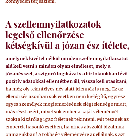
könnyedén terjeszteni.
A szellemnyilatkozatok
legelső ellenőrzése
kétségkívül a józan ész ítélete,
amelynek kivétel nélkül minden szellemnyilatkozatot
alá kell vetni s minden olyan elméletet, mely a
józanésszel, a szigorú logikával s a birtokunkban lévő
pozitív adatokkal ellentétben áll, vissza kell utasítani,
ha még oly tekintélyes név alatt jelennék is meg. Ez az
ellenőrzés azonban sok esetben nem kielégítő; egyrészt
egyes személyek megismerésének elégtelensége miatt,
másrészt azért, mivel sok ember a saját véleményét
szokta kizárólag igaz ítéletnek tekinteni. Mit tesznek az
emberek hasonló esetben, ha nincs abszolút bizalmuk
önmagukban? A többség véleményére apellálnak, s azt