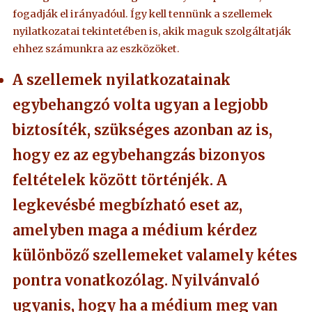
fogadják el irányadóul. Így kell tennünk a szellemek
nyilatkozatai tekintetében is, akik maguk szolgáltatják
ehhez számunkra az eszközöket.
A szellemek nyilatkozatainak
egybehangzó volta ugyan a legjobb
biztosíték, szükséges azonban az is,
hogy ez az egybehangzás bizonyos
feltételek között történjék. A
legkevésbé megbízható eset az,
amelyben maga a médium kérdez
különböző szellemeket valamely kétes
pontra vonatkozólag. Nyilvánvaló
ugyanis, hogy ha a médium meg van