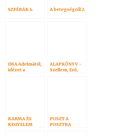
SZFÉRÁK 4.
A betegségről 2.
IMA Adelmától,
ALAPKÖNYV –
idézet a
Szellem, Erő,
Névtelen
Anyag 5.
Szellemtől 14.
KÁRMA ÉS
POSZT A
KEGYELEM
POSZTRA