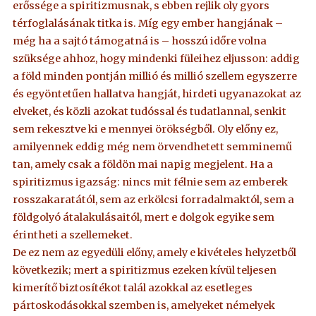
erőssége a spiritizmusnak, s ebben rejlik oly gyors
térfoglalásának titka is. Míg egy ember hangjának –
még ha a sajtó támogatná is – hosszú időre volna
szüksége ahhoz, hogy mindenki füleihez eljusson: addig
a föld minden pontján millió és millió szellem egyszerre
és egyöntetűen hallatva hangját, hirdeti ugyanazokat az
elveket, és közli azokat tudóssal és tudatlannal, senkit
sem rekesztve ki e mennyei örökségből. Oly előny ez,
amilyennek eddig még nem örvendhetett semminemű
tan, amely csak a földön mai napig megjelent. Ha a
spiritizmus igazság: nincs mit félnie sem az emberek
rosszakaratától, sem az erkölcsi forradalmaktól, sem a
földgolyó átalakulásaitól, mert e dolgok egyike sem
érintheti a szellemeket.
De ez nem az egyedüli előny, amely e kivételes helyzetből
következik; mert a spiritizmus ezeken kívül teljesen
kimerítő biztosítékot talál azokkal az esetleges
pártoskodásokkal szemben is, amelyeket némelyek