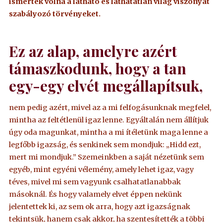
ismerték volna a látható és láthatatlan világ viszonyát
szabályozó törvényeket.
Ez az alap, amelyre azért
támaszkodunk, hogy a tan
egy-egy elvét megállapítsuk,
nem pedig azért, mivel az a mi felfogásunknak megfelel,
mintha az feltétlenül igaz lenne. Egyáltalán nem állítjuk
úgy oda magunkat, mintha a mi ítéletünk maga lenne a
legfőbb igazság, és senkinek sem mondjuk: „Hidd ezt,
mert mi mondjuk.” Szemeinkben a saját nézetünk sem
egyéb, mint egyéni vélemény, amely lehet igaz, vagy
téves, mivel mi sem vagyunk csalhatatlanabbak
másoknál. És hogy valamely elvet éppen nekünk
jelentettek ki, az sem ok arra, hogy azt igazságnak
tekintsük, hanem csak akkor, ha szentesítették a többi