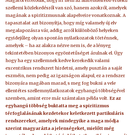
Magától értetődik, hogy itt nem az alárendeltebb érdekű
szellemi közlekedésről van szó, hanem azokról, amelyek
magának a spiritizmusnak alapelveire vonatkoznak. A
tapasztalat azt bizonyítja, hogy míg valamely új elv
megalapozásra vár, addig arról különböző helyeken
egyidejűleg olyan spontán nyilatkozatok történnek,
amelyek – ha az alakra nézve nem is, de a lényeg
tekintetében bizonyos egyöntetűséget árulnak el. Úgy
hogy ha egy szellemnek kedve kerekedik valami
excentrikus rendszert hirdetni, amely pusztán a saját
eszméin, nem pedig az igazságon alapul, ez a rendszer
bizonyára magában marad, s meg fog bukni a vele
ellentétes szellemnyilatkozatok egyhangú többségével
szemben, amint erre már számtalan példa volt.
Ez az
egyhangú többség buktatta meg a spiritizmus
térfoglalásának kezdetekor keletkezett partikuláris
rendszereket, amelyek mindegyike a maga módja
szerint magyarázta a jelenségeket, mielőtt még