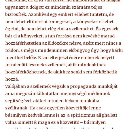
csalódhat; de ez ki van zárva, ha milliók látják és hallják
ugyanazt a dolgot; ez mindenki számára teljes
biztosíték. Azonkívül egy embert el lehet tüntetni, de
nem lehet eltüntetni tömegeket; a könyveket el lehet
égetni, de nem lehet elégetni a szellemeket. És égessék
bár el a könyveket, a tan forrása nem kevésbé marad
hozzáférhetetlen az üldözőkre nézve, azért mert nincs a
földön, s mégis mindenünnen előbugyog úgy, hogy bárki
menthet belőle. E tan elterjesztésére emberek helyett
mindenütt lesznek szellemek, akik mindenkihez
hozzáférkőzhetnek, de akikhez senki sem férkőzhetik
hozzá.
Valójában a szellemek végzik a propaganda munkáját
ama megszámlálhatatlan mennyiségű médiumok
segítségével, akiket minden helyen munkába
szólítanak. Ha csak egyetlen közvetítője lenne –
bármilyen kedvelt lenne is az, a spiritizmus aligha lett
volna ismertté; maga ez a közvetítő – bármilyen