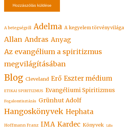
Adelma
A kegyelem törvényvilága
A betegségről
Allan
Andras
Anyag
Az evangélium a spiritizmus
megvilágításában
Blog
Eszter médium
Erő
Cleveland
Evangéliumi Spiritizmus
ETIKAI SPIRITIZMUS
Grünhut Adolf
Fogalomtisztázás
Hangoskönyvek
Hephata
Kardec
IMA
Könyvek
Hoffmann Franz
Lilla