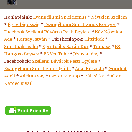
Honlapjaink:
Evangéliumi Spiritizmus
*
Névtelen Szellem
*
Égi Világosság
*
Evangéliumi Spiritizmus Könyvei
*
Facebook Szellemi Búvárok Pesti Egylete
*
NSz Kőszikla
Ada
*
Karsay István
* Társhonlapok:
Hittitkok
*
Spiritualitas.hu
*
Spirituális Baráti Kör
*
Tianasz
*
ES
Hangoskönyvek
*
ES
YouTube
*
Jézus a fény
*
Facebookok:
Szellemi Búvárok Pesti Egylete
*
Evangeliumi Spiritizmus (zárt)
*
Adai Kőszikla
*
Grünhut
Adolf
*
Adelma Vay
*
Eszter M Papp
*
Pál Pátkai
*
Allan
Kardec Rivail