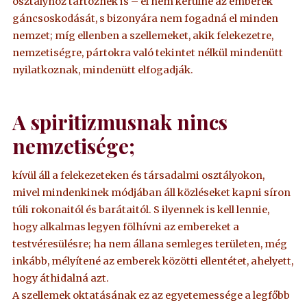
osztályhoz tartoznék is – el nem kerülné az emberek
gáncsoskodását, s bizonyára nem fogadná el minden
nemzet; míg ellenben a szellemeket, akik felekezetre,
nemzetiségre, pártokra való tekintet nélkül mindenütt
nyilatkoznak, mindenütt elfogadják.
A spiritizmusnak nincs
nemzetisége;
kívül áll a felekezeteken és társadalmi osztályokon,
mivel mindenkinek módjában áll közléseket kapni síron
túli rokonaitól és barátaitól. S ilyennek is kell lennie,
hogy alkalmas legyen fölhívni az embereket a
testvéresülésre; ha nem állana semleges területen, még
inkább, mélyítené az emberek közötti ellentétet, ahelyett,
hogy áthidalná azt.
A szellemek oktatásának ez az egyetemessége a legfőbb