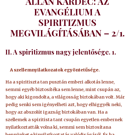
ALLAN KARDEC: AZ
EVANGÉLIUM A
SPIRITIZMUS
MEGVILÁGÍTÁSÁBAN – 2/1.
II. A spiritizmus nagy jelentősége. 1.
A szellemnyilatkozatok egyöntetűsége.
Ha a spiritiszta tan pusztán emberi alkotás lenne,
semmi egyéb biztosítéka sem lenne, mint csupán az,
hogy aki kigondolta, a világosság birtokában volt. Már
pedig senki sem igényelheti azt, hogy elhiggyék neki,
hogy az abszolút igazság birtokában van. Ha a
szellemek a spiritista tant csupán egyetlen embernek
nyilatkoztatták volna ki, semmi sem biztosítana
bennünket e kinyilatkoztatás valódiságáról. És ha