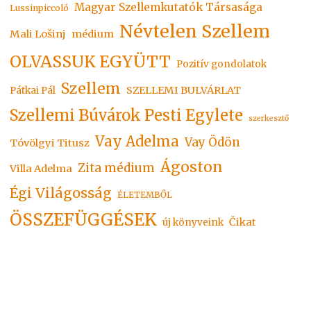
Magyar Szellemkutatók Társasága
Lussinpiccoló
Névtelen Szellem
Mali Lošinj
médium
OLVASSUK EGYÜTT
Pozitív gondolatok
Szellem
SZELLEMI BULVÁRLAT
Pátkai Pál
Szellemi Búvárok Pesti Egylete
szerkesztő
Vay Adelma
Vay Ödön
Tóvölgyi Titusz
Ágoston
Zita médium
Villa Adelma
Égi Világosság
ÉLETEMBŐL
ÖSSZEFÜGGÉSEK
Čikat
új könyveink