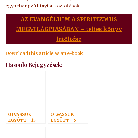
egybehangzó kinyilatkoztatások.
AZ EVANGÉLIUM A SPIRITIZMUS
MEGVILÁGÍTÁSÁBAN – teljes könyv
letöltése
Download this article as an e-book
Hasonló Bejegyzések:
OLVASSUK
OLVASSUK
EGYÜTT – 15
EGYÜTT – 5