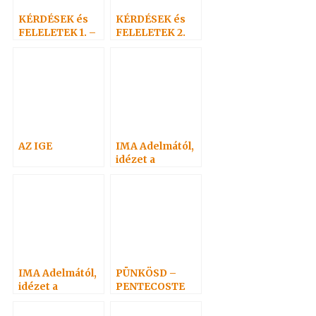
KÉRDÉSEK és
KÉRDÉSEK és
FELELETEK 1. –
FELELETEK 2.
(1-19) Hoffmann
(20-
professzor
38)Hoffmann
professzor
AZ IGE
IMA Adelmától,
idézet a
Névtelen
Szellemtől 16.
IMA Adelmától,
PÜNKÖSD –
idézet a
PENTECOSTE
Névtelen
Szellemtől 9.