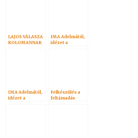
LAJOS VÁLASZA
IMA Adelmától,
KOLOMANNAK
idézet a
Névtelen
Szellemtől 6.
IMA Adelmától,
Felkészülés a
idézet a
feltámadás
Névtelen
ünnepére 2. –
Szellemtől 1.
Adai közlemény