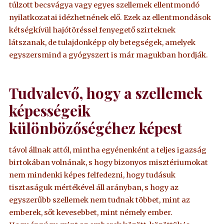
túlzott becsvágya vagy egyes szellemek ellentmondó
nyilatkozatai idézhetnének elő. Ezek az ellentmondások
kétségkívül hajótöréssel fenyegető szirteknek
látszanak, de tulajdonképp oly betegségek, amelyek
egyszersmind a gyógyszert is már magukban hordják.
Tudvalevő, hogy a szellemek
képességeik
különbözőségéhez képest
távol állnak attól, mintha egyénenként a teljes igazság
birtokában volnának, s hogy bizonyos misztériumokat
nem mindenki képes felfedezni, hogy tudásuk
tisztaságuk mértékével áll arányban, s hogy az
egyszerűbb szellemek nem tudnak többet, mint az
emberek, sőt kevesebbet, mint némely ember.