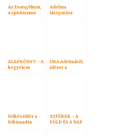
Az Evangélium,
Adelma
a spiritizmus
látogatása
megvilágításába
Hoffmannál.
n
Hoffmann
látogatása
Adelmánál…
ALAPKÖNYV – A
IMA Adelmától,
kegyelem
idézet a
törvényvilága 1
Névtelen
Szellemtől 8.
Felkészülés a
SZFÉRÁK – A
feltámadás
FÖLD ÉS A NAP
ünnepére 1. –
KÖZÖTT
Adai közlemény