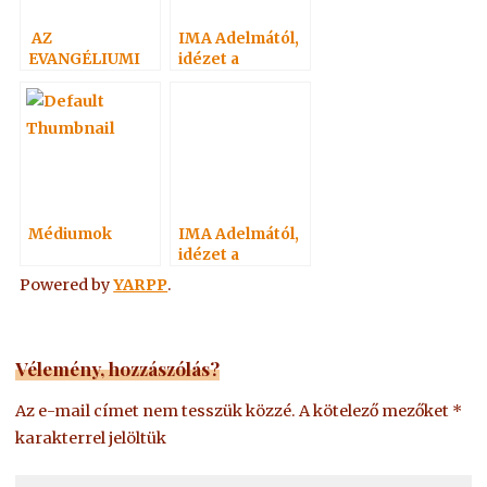
AZ
IMA Adelmától,
EVANGÉLIUMI
idézet a
SPIRITIZMUS
Névtelen
ÉRTÉKE
Szellemtől 18.
Médiumok
IMA Adelmától,
idézet a
Névtelen
Powered by
YARPP
.
Szellemtől 4.
Vélemény, hozzászólás?
Az e-mail címet nem tesszük közzé.
A kötelező mezőket
*
karakterrel jelöltük