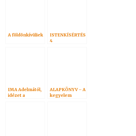
A földönkívüliek
ISTENKÍSÉRTÉS
4
IMA Adelmától,
ALAPKÖNYV – A
idézet a
kegyelem
Névtelen
törvényvilága 5.
Szellemtől 7.