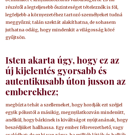
részéről a legteljesebb őszinteséget tételeznők is föl,
legfeljebb a környezetéhez tartozó személyeket tudná
meggyőzni; talán szektát alakíthatna, de sohasem
juthatna odáig, hogy mindenkit a világosság köré
gyűjtsön.
Isten akarta úgy, hogy ez az
új kijelentés gyorsabb és
autentikusabb úton jusson az
emberekhez;
megbízta tehát a szellemeket, hogy hordják ezt széjjel
egyik pólustól a másikig, megnyilatkozván mindenütt,
anélkül, hogy bárkinek is kiváltságot nyújtanának, hogy
beszédjüket hallhassa. Egy ember félrevezethető, vagy