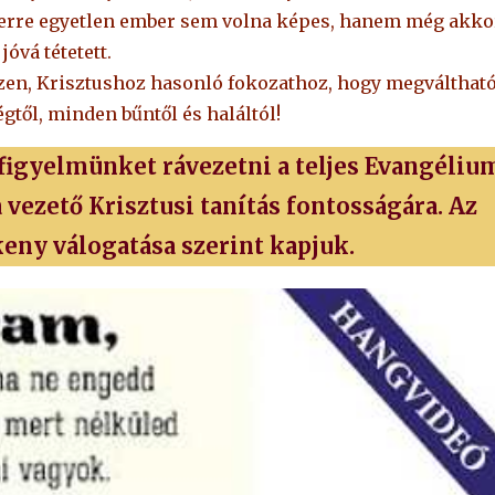
 erre egyetlen ember sem volna képes, hanem még akko
óvá tétetett.
 ezen, Krisztushoz hasonló fokozathoz, hogy megválthat
gtől, minden bűntől és haláltól!
 figyelmünket rávezetni a teljes Evangéliu
 vezető Krisztusi tanítás fontosságára. Az
keny válogatása szerint kapjuk.