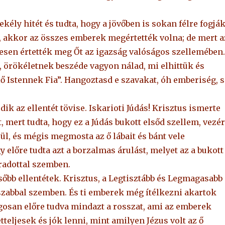
kély hitét és tudta, hogy a jövőben is sokan félre fogjá
, akkor az összes emberek megértették volna; de mert a
esen értették meg Őt az igazság valóságos szellemében.
örökéletnek beszéde vagyon nálad, mi elhittük és
ő Istennek Fia”. Hangoztasd e szavakat, óh emberiség, s
ik az ellentét tövise. Iskarioti Júdás! Krisztus ismerte
 mert tudta, hogy ez a Júdás bukott elsőd szellem, vezé
ül, és mégis megmosta az ő lábait és bánt vele
 előre tudta azt a borzalmas árulást, melyet az a bukott
aradottal szemben.
sőbb ellentétek. Krisztus, a Legtisztább és Legmagasabb
noszabbal szemben. És ti emberek még ítélkezni akartok
gosan előre tudva mindazt a rosszat, ami az emberek
teljesek és jók lenni, mint amilyen Jézus volt az ő