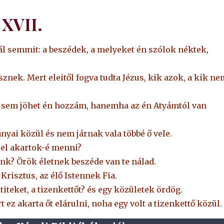
XVII.
nál semmit: a beszédek, a melyeket én szólok néktek,
nek. Mert eleitől fogva tudta Jézus, kik azok, a kik ne
 sem jöhet én hozzám, hanemha az én Atyámtól van
nyai közül és nem járnak vala többé ő vele.
s el akartok-é menni?
nk? Örök életnek beszéde van te nálad.
Krisztus, az élő Istennek Fia.
titeket, a tizenkettőt? és egy közületek ördög.
t ez akarta őt elárulni, noha egy volt a tizenkettő közül.