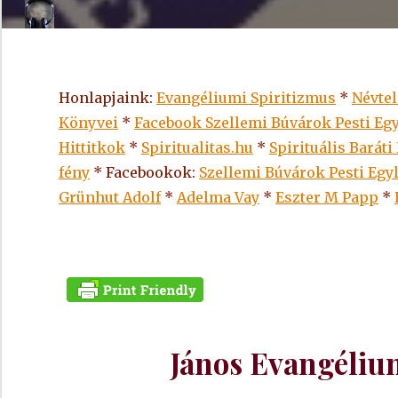
Honlapjaink:
Evangéliumi Spiritizmus
*
Névte
Könyvei
*
Facebook Szellemi Búvárok Pesti Egy
Hittitkok
*
Spiritualitas.hu
*
Spirituális Baráti
fény
* Facebookok:
Szellemi Búvárok Pesti Egy
Grünhut Adolf
*
Adelma Vay
*
Eszter M Papp
*
János Evangélium