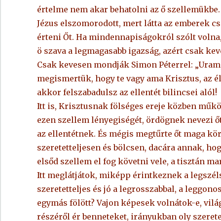
értelme nem akar behatolni az ő szellemükbe.
Jézus elszomorodott, mert látta az emberek cse
érteni Őt. Ha mindennapiságokról szólt volna
ö szava a legmagasabb igazság, azért csak kev
Csak kevesen mondják Simon Péterrel: „Uram, 
megismertük, hogy te vagy ama Krisztus, az él
akkor felszabadulsz az ellentét bilincsei alól!
Itt is, Krisztusnak fölséges ereje közben működ
ezen szellem lényegiségét, ördögnek nevezi őt,
az ellentétnek. És mégis megtűrte őt maga kör
szeretetteljesen és bölcsen, dacára annak, hogy
elsőd szellem el fog követni vele, a tisztán m
Itt meglátjátok, miképp érintkeznek a legszél
szeretetteljes és jó a legrosszabbal, a leggo
egymás fölött? Vajon képesek volnátok-e, vilá
részéről ér benneteket, irányukban oly szeretet