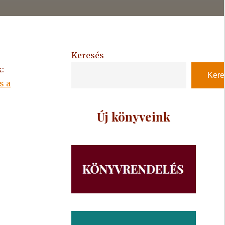
Keresés
:
Kere
s a
Új könyveink