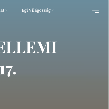
da)
Égi Világosság
ELLEMI
7.