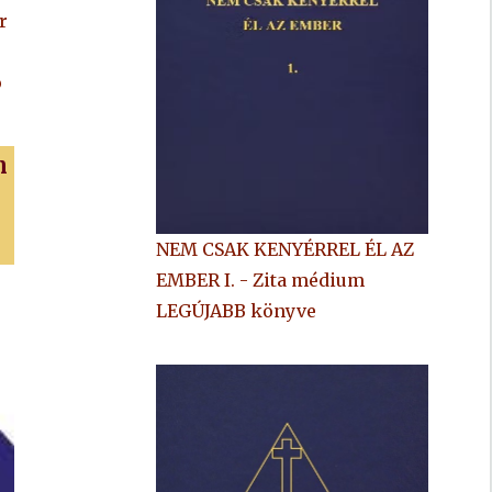
r
ó
m
NEM CSAK KENYÉRREL ÉL AZ
EMBER I. - Zita médium
LEGÚJABB könyve