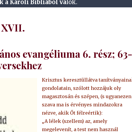
k a Károli Bibliából va
lók.
XVII.
ános evangéliuma 6. rész; 63
 versekhez
Krisztus keresztüllátva tanítványain
gondolatain, szólott hozzájuk oly
magasztosán és szépen, (s ugyanezen
szava ma is érvényes mindazokra
nézve, akik Őt félreértik):
„A lélek (szellem) az, amely
megelevenít, a test nem használ