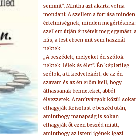
semmit”. Mintha azt akarta volna
mondani: A szellem a forrása minden
értelmiségnek, minden megértésnek:
szellem útján értsétek meg egymást, 
hús, a test ebben mit sem használ
nektek.
„A beszédek, melyeket én szólok
nektek, lélek és élet”. Én képletileg
szólok, a ti kedvetekért, de az én
szavam és az én erőm kell, hogy
áthassanak benneteket, abból
élvezzetek. A tanítványok közül soka
elhagyják Krisztust e beszéd után,
aminthogy manapság is sokan
elhagyják őt ezen beszéd miatt,
aminthogy az isteni igének igazi