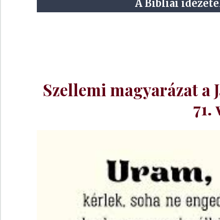
A Bibliai idézete
Szellemi magyarázat a J
71.