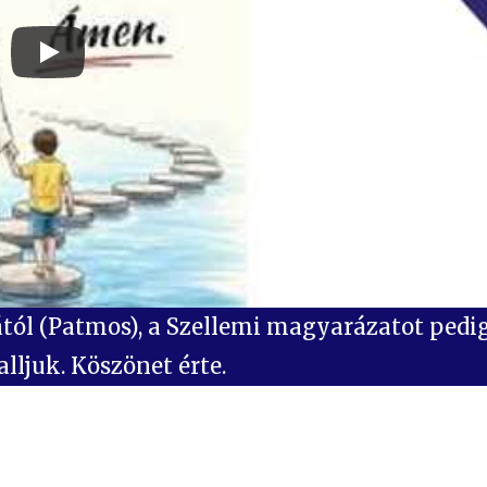
zától (Patmos), a Szellemi magyarázatot pedi
lljuk. Köszönet érte.