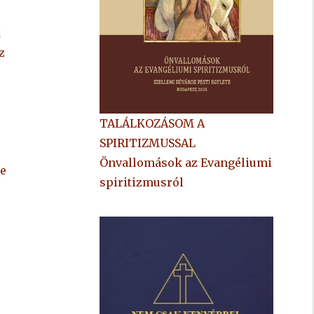
k
z
TALÁLKOZÁSOM A
SPIRITIZMUSSAL
Önvallomások az Evangéliumi
re
spiritizmusról