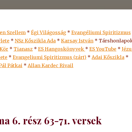
len Szellem
*
Égi Világosság
*
Evangéliumi Spiritizmus
lete
*
NSz Kőszikla Ada
*
Karsay István
* Társhonlapok
 Kör
*
Tianasz
*
ES Hangoskönyvek
*
ES
YouTube
*
Jézu
lete
*
Evangeliumi Spiritizmus (zárt)
*
Adai Kőszikla
*
Pál Pátkai
*
Allan Kardec Rivail
a 6. rész 63-71. versek