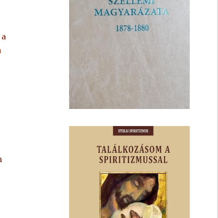
 a
a
n