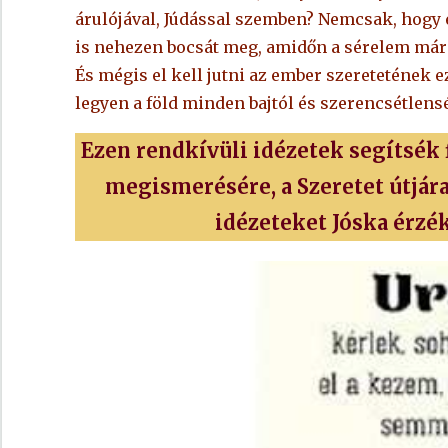
árulójával, Júdással szemben? Nemcsak, hogy
is nehezen bocsát meg, amidőn a sérelem már j
És mégis el kell jutni az ember szeretetének
legyen a föld minden bajtól és szerencsétlensé
Ezen rendkívüli idézetek segítsék
megismerésére, a Szeretet útjára
idézeteket Jóska érzé