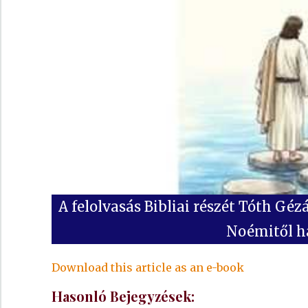
A felolvasás Bibliai részét Tóth Gé
Noémitől ha
Download this article as an e-book
Hasonló Bejegyzések: