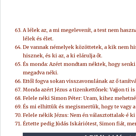
A lélek az, a mi megelevenít, a test nem hasz
lélek és élet.
De vannak némelyek közöttetek, a kik nem hisz
hisznek, és ki az, a ki elárulja őt.
És monda: Azért mondtam néktek, hogy senki
megadva néki.
Ettől fogva sokan visszavonulának az ő tanítvá
Monda azért Jézus a tizenkettőnek: Vajjon ti i
Felele néki Simon Péter: Uram, kihez mehetné
És mi elhittük és megismertük, hogy te vagy a 
Felele nékik Jézus: Nem én választottalak-é ki 
Értette pedig Júdás Iskáriótest, Simon fiát, mer