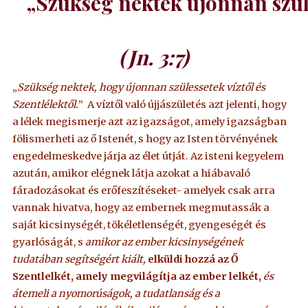
„Szükség néktek újonnan szül
(Jn. 3:7)
„
Szükség nektek, hogy újonnan szülessetek víztől és
Szentlélektől.
” A víztől való újjászületés azt jelenti, hogy
a lélek megismerje azt az igazságot, amely igazságban
fölismerheti az ő Istenét, s hogy az Isten törvényének
engedelmeskedve járja az élet útját. Az isteni kegyelem
azután, amikor elégnek látja azokat a hiábavaló
fáradozásokat és erőfeszítéseket- amelyek csak arra
vannak hivatva, hogy az embernek megmutassák a
saját kicsinységét, tökéletlenségét, gyengeségét és
gyarlóságát, s
amikor az ember kicsinységének
tudatában segítségért kiált,
elküldi hozzá az Ő
Szentlelkét, amely megvilágítja az ember lelkét,
és
átemeli a nyomorúságok, a tudatlanság és a