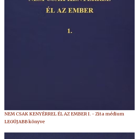
NEM CSAK KENYÉRREL ÉL AZ EMBER I. - Zita médium
LEGÚJABB könyve