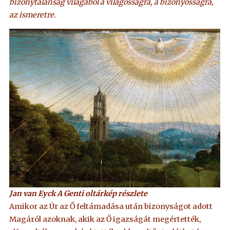
bizonytalanság világából a világosságra, a bizonyosságra,
az ismeretre.
Jan van Eyck A Genti oltárkép részlete
Amikor az Úr az Ő feltámadása után bizonyságot adott
Magáról azoknak, akik az Ő igazságát megértették,