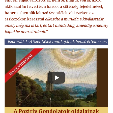
emberi énjük változott át, nem ők maguk voltak azok,
akik azután felvették a harcot a sötétség fejedelmével,
hanem a bennük lakozó Szentlélek, aki ezeken az
eszközökön keresztül
elkezdte a munkát: a kiválasztást,
amely még ma is tart, és tart mindaddig, ameddig a menny
kapui be nem zárulnak.”
Ezoteriák I.: A Szentlélek munkájának benső értelmezése
A Pozitív Gondolatok oldalainak