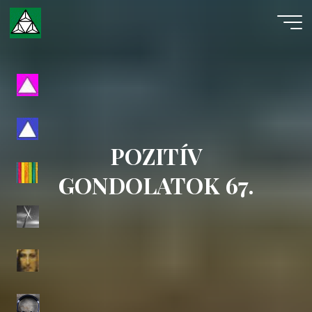
Skip
to
content
Evangéliumi
Spiritizmus
POZITÍV
GONDOLATOK 67.