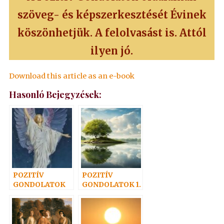
szöveg- és képszerkesztését Évinek
köszönhetjük.
A felolvasást is. Attól
ilyen jó.
Download this article as an e-book
Hasonló Bejegyzések:
POZITÍV
POZITÍV
GONDOLATOK
GONDOLATOK 1.
25.