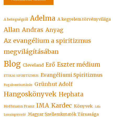
Adelma
A kegyelem törvényvilága
A betegségről
Allan
Andras
Anyag
Az evangélium a spiritizmus
megvilágításában
Blog
Eszter médium
Erő
Cleveland
Evangéliumi Spiritizmus
ETIKAI SPIRITIZMUS
Grünhut Adolf
Fogalomtisztázás
Hangoskönyvek
Hephata
Kardec
IMA
Könyvek
Hoffmann Franz
Lilla
Magyar Szellemkutatók Társasága
Lussinpiccoló