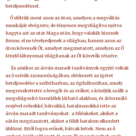
beteljesedéssel.
Ő előttük ment azon az úton, amelyen a megváltás
munkáját elvégezte, de fényesen megvilágítva nyitva
hagyta azt az utat Maga után, hogy valakik hisznek
Benne, el ne tévelyedjenek a világban, hanem azon az
úton kövessék Őt, amelyet megmutatott, amelyen az Ő
fénylő lábnyomai világítanak az Őt követők részére.
És amikor az árván maradt tanítványok együtt voltak
az ő szívük szomorúságában, elérkezett az ígéret
beteljesedése a szélviharban, az égiháborúban, amely
megreszkettette a levegőt és az erőket, s közéjük szállt a
megvilágosító Szentlélek látható alakban, és átformáló
erejével erősekké, bátrakká, hatalmasokká tette az
árván maradt tanítványokat: a félénkeket, akiket a
sátán megriasztott, akiket a földi hatalom elkezdett
üldözni. Ettől fogva erősek, bátrak lettek. Nem az ő