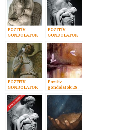
POZITÍV
POZITÍV
GONDOLATOK
GONDOLATOK
48.
56.
POZITÍV
Pozitív
GONDOLATOK
gondolatok 28.
33.