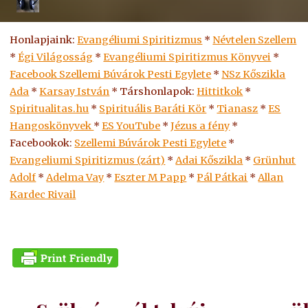
Honlapjaink:
Evangéliumi Spiritizmus
*
Névtelen Szellem
*
Égi Világosság
*
Evangéliumi Spiritizmus Könyvei
*
Facebook Szellemi Búvárok Pesti Egylete
*
NSz Kőszikla
Ada
*
Karsay István
* Társhonlapok:
Hittitkok
*
Spiritualitas.hu
*
Spirituális Baráti Kör
*
Tianasz
*
ES
Hangoskönyvek
*
ES
YouTube
*
Jézus a fény
*
Facebookok:
Szellemi Búvárok Pesti Egylete
*
Evangeliumi Spiritizmus (zárt)
*
Adai Kőszikla
*
Grünhut
Adolf
*
Adelma Vay
*
Eszter M Papp
*
Pál Pátkai
*
Allan
Kardec Rivail