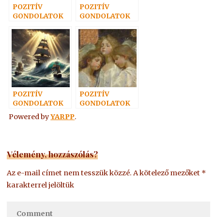
POZITÍV
POZITÍV
GONDOLATOK
GONDOLATOK
56.
45.
POZITÍV
POZITÍV
GONDOLATOK
GONDOLATOK
4.
30.
Powered by
YARPP
.
Vélemény, hozzászólás?
Az e-mail címet nem tesszük közzé.
A kötelező mezőket
*
karakterrel jelöltük