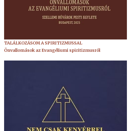
TALÁLKOZÁSOM A SPIRITIZMUSSAL
Önvallomások az Evangéliumi spiritizmusról