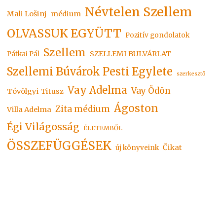
Névtelen Szellem
Mali Lošinj
médium
OLVASSUK EGYÜTT
Pozitív gondolatok
Szellem
SZELLEMI BULVÁRLAT
Pátkai Pál
Szellemi Búvárok Pesti Egylete
szerkesztő
Vay Adelma
Vay Ödön
Tóvölgyi Titusz
Ágoston
Zita médium
Villa Adelma
Égi Világosság
ÉLETEMBŐL
ÖSSZEFÜGGÉSEK
Čikat
új könyveink