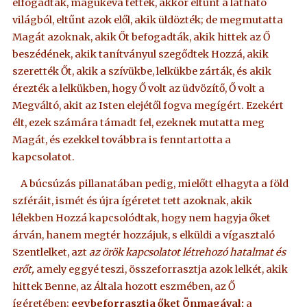
elfogadták, magukévá tették, akkor eltűnt a látható
világból, eltűnt azok elől, akik üldözték; de megmutatta
Magát azoknak, akik Őt befogadták, akik hittek az Ő
beszédének, akik tanítványul szegődtek Hozzá, akik
szerették Őt, akik a szívükbe, lelkükbe zárták, és akik
érezték a lelkükben, hogy Ő volt az üdvözítő, Ő volt a
Megváltó, akit az Isten elejétől fogva megígért. Ezekért
élt, ezek számára támadt fel, ezeknek mutatta meg
Magát, és ezekkel továbbra is fenntartotta a
kapcsolatot.
A búcsúzás pillanatában pedig, mielőtt elhagyta a föld
szféráit, ismét és újra ígéretet tett azoknak, akik
lélekben Hozzá kapcsolódtak, hogy nem hagyja őket
árván, hanem megtér hozzájuk, s elküldi a vígasztaló
Szentlelket, azt
az örök kapcsolatot létrehozó hatalmat és
erőt,
amely eggyé teszi, összeforrasztja azok lelkét, akik
hittek Benne, az Általa hozott eszmében, az Ő
ígéretében;
egybeforrasztja őket Önmagával:
a