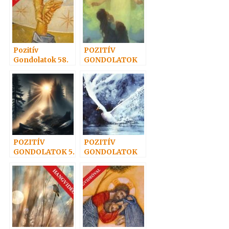
Pozitív
POZITÍV
Gondolatok 58.
GONDOLATOK
15.
POZITÍV
POZITÍV
GONDOLATOK 5.
GONDOLATOK
13.