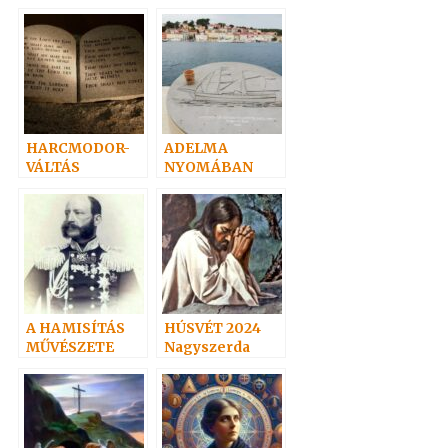
(20-
38)Hoffmann
professzor
HARCMODOR-
ADELMA
VÁLTÁS
NYOMÁBAN
személyesen 1.
A HAMISÍTÁS
HÚSVÉT 2024
MŰVÉSZETE
Nagyszerda