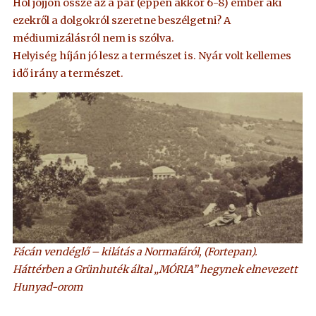
Hol jöjjön össze az a pár (éppen akkor 6-8) ember aki
ezekről a dolgokról szeretne beszélgetni? A
médiumizálásról nem is szólva.
Helyiség híján jó lesz a természet is. Nyár volt kellemes
idő irány a természet.
Fácán vendéglő – kilátás a Normafáról, (Fortepan).
Háttérben a Grünhuték által „MÓRIA” hegynek elnevezett
Hunyad-orom