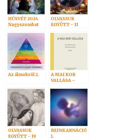
HÚSVÉT 2024
OLVASSUK
Nagyszombat
EGYÜTT – 11
Az álmokról 2.
A MAI KOR
VALLÁSA –
ÚJRANYOMOTT
KÖNYV
OLVASSUK
REINKARNÁCIÓ
EGYÜTT – 19
1.