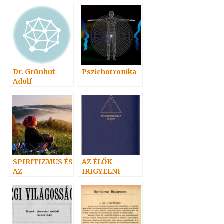
(Doppelgänger)
3.
Dr. Grünhut
Pszichotronika
Adolf
SPIRITIZMUS ÉS
AZ ÉLŐK
AZ
IRIGYELNI
EVANGÉLIUMI
FOGJÁK A
SPIRITIZMUS
HOLTAKAT