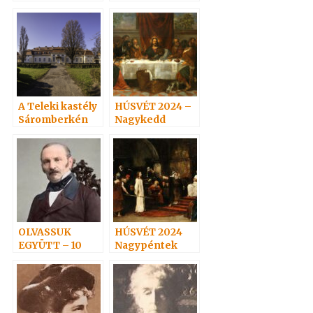
A Teleki kastély
HÚSVÉT 2024 –
Sáromberkén
Nagykedd
OLVASSUK
HÚSVÉT 2024
EGYÜTT – 10
Nagypéntek