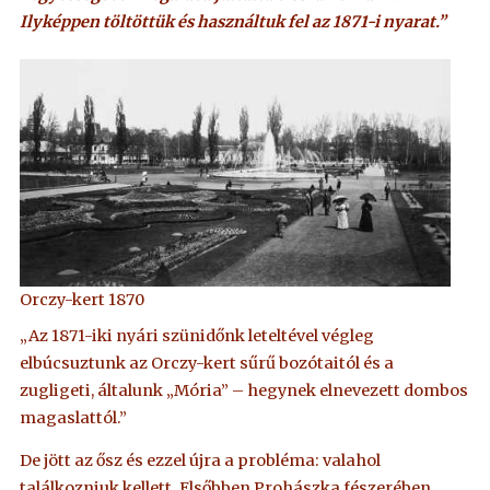
Ilyképpen töltöttük és használtuk fel az 1871-i nyarat.”
Orczy-kert 1870
„Az 1871-iki nyári szünidőnk leteltével végleg
elbúcsuztunk az Orczy-kert sűrű bozótaitól és a
zugligeti, általunk „Mória” – hegynek elnevezett dombos
magaslattól.”
De jött az ősz és ezzel újra a probléma: valahol
találkozniuk kellett. Elsőbben Prohászka fészerében