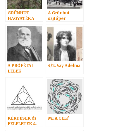
GRÜNHUT
A Grünhut-
HAGYATÉKA
sajtóper
A PRÓFÉTAI
4/2. Vay Adelma
LÉLEK
KÉRDÉSEK és
MI A CÉL?
FELELETEK 4.
(52-73)