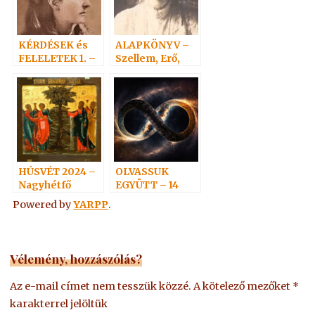
KÉRDÉSEK és
ALAPKÖNYV –
FELELETEK 1. –
Szellem, Erő,
(1-19) Hoffmann
Anyag 5.
professzor
HÚSVÉT 2024 –
OLVASSUK
Nagyhétfő
EGYÜTT – 14
Powered by
YARPP
.
Vélemény, hozzászólás?
Az e-mail címet nem tesszük közzé.
A kötelező mezőket
*
karakterrel jelöltük