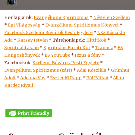
Honlapjaink:
Evangéliumi Spiritizmus
*
Névtelen Szellem
*
Égi Világosság
*
Evangéliumi Spiritizmus Könyvei
*
Facebook Szellemi Búvárok Pesti Egylete
*
NSz Kőszikla
Ada
*
Karsay István
* Társhonlapok:
Hittitkok
*
Spiritualitas.hu
*
Spirituális Baráti Kör
*
Tianasz
*
ES
Hangoskönyvek
*
ES
YouTube
*
Jézus a fény
*
Facebookok:
Szellemi Búvárok Pesti Egylete
*
Evangeliumi Spiritizmus (zárt)
*
Adai Kőszikla
*
Grünhut
Adolf
*
Adelma Vay
*
Eszter M Papp
*
Pál Pátkai
*
Allan
Kardec Rivail