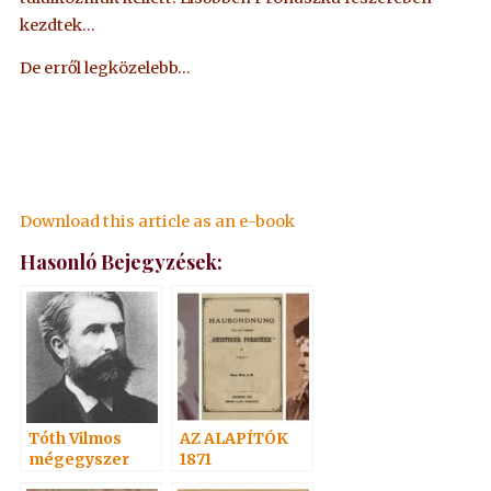
kezdtek…
De erről legközelebb…
Download this article as an e-book
Hasonló Bejegyzések:
Tóth Vilmos
AZ ALAPÍTÓK
mégegyszer
1871