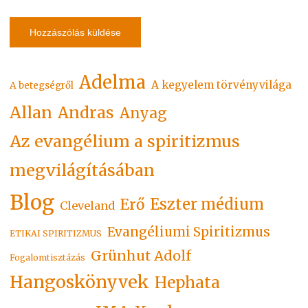
Adelma
A kegyelem törvényvilága
A betegségről
Allan
Andras
Anyag
Az evangélium a spiritizmus
megvilágításában
Blog
Eszter médium
Erő
Cleveland
Evangéliumi Spiritizmus
ETIKAI SPIRITIZMUS
Grünhut Adolf
Fogalomtisztázás
Hangoskönyvek
Hephata