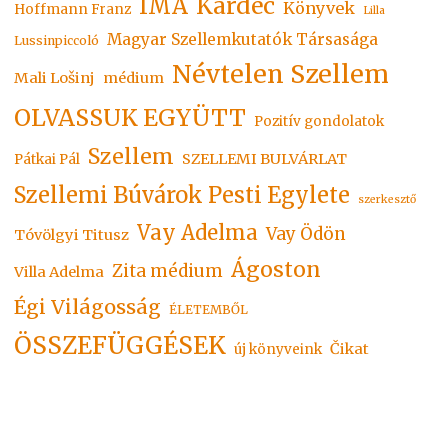
Kardec
IMA
Könyvek
Hoffmann Franz
Lilla
Magyar Szellemkutatók Társasága
Lussinpiccoló
Névtelen Szellem
Mali Lošinj
médium
OLVASSUK EGYÜTT
Pozitív gondolatok
Szellem
SZELLEMI BULVÁRLAT
Pátkai Pál
Szellemi Búvárok Pesti Egylete
szerkesztő
Vay Adelma
Vay Ödön
Tóvölgyi Titusz
Ágoston
Zita médium
Villa Adelma
Égi Világosság
ÉLETEMBŐL
ÖSSZEFÜGGÉSEK
Čikat
új könyveink