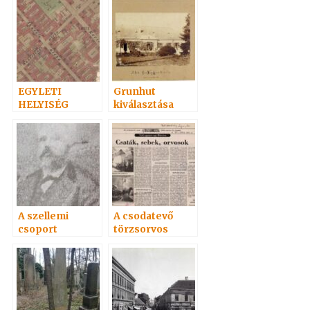
EGYLETI
Grunhut
HELYISÉG
kiválasztása
A szellemi
A csodatevő
csoport
törzsorvos