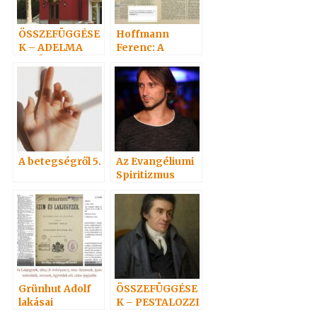
ÖSSZEFÜGGÉSE
Hoffmann
K – ADELMA
Ferenc: A
VELÜNK VAN
Szellem, Erő,
Anyag bírálata 1.
A betegségről 5.
Az Evangéliumi
Spiritizmus
története c.
könyvről 2. rész
Grünhut Adolf
ÖSSZEFÜGGÉSE
lakásai
K – PESTALOZZI