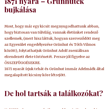
1871 nyara – Grünhuték
bujkálása
Most, hogy már egy kicsit megnyugodhattunk abban,
hogy biztosan van túlvilág, vannak életünket rendező
szellemek, (mert hisz láttuk, hogyan szerveződött meg
az Egyesület engedélyezése Grünhut és Tóth Vilmos
között), folytathatjuk Grünhut Adolf zseniálisan
elrendezett élete történetét. Persze jól figyelve az
ÖSSZEFÜGGÉSEKRE.
1871 nyarát írjuk tehát és Grünhut immár Adelmáék által
megalapított kicsiny köre létrejött.
De hol tartsák a találkozókat?