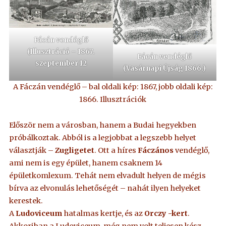
Fácán vendéglő
(Illusztráció – 1867.
Fácán vendéglő
szeptember 12
(Vasárnapi Újság 1866.)
A Fáczán vendéglő – bal oldali kép: 1867, jobb oldali kép:
1866. Illusztrációk
Először nem a városban, hanem a Budai hegyekben
próbálkoztak. Abból is a legjobbat a legszebb helyet
választják –
Zugligetet
. Ott a híres
Fáczános
vendéglő,
ami nem is egy épület, hanem csaknem 14
épületkomlexum. Tehát nem elvadult helyen de mégis
bírva az elvonulás lehetőségét – nahát ilyen helyeket
kerestek.
A
Ludoviceum
hatalmas kertje, és az
Orczy -kert
.
Akkoriban a Ludoviceum, még nem volt teljesen kész