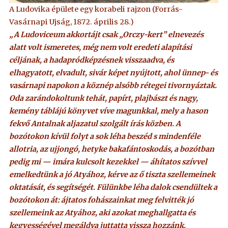
A Ludovika épülete egy korabeli rajzon (Forrás-
Vasárnapi Ujság, 1872. április 28.)
„A Ludoviceum akkortájt csak „Orczy-kert” elnevezés
alatt volt ismeretes, még nem volt eredeti alapítási
céljának, a hadapródképzésnek visszaadva, és
elhagyatott, elvadult, sivár képet nyújtott, ahol ünnep- és
vasárnapi napokon a köznép alsóbb rétegei tivornyáztak.
Oda zarándokoltunk tehát, papírt, plajbászt és nagy,
kemény táblájú könyvet víve magunkkal, mely a hason
fekvő Antalnak aljazatul szolgált írás közben. A
bozótokon kívül folyt a sok léha beszéd s mindenféle
allotria, az ujjongó, hetyke bakafántoskodás, a bozótban
pedig mi — imára kulcsolt kezekkel — áhítatos szívvel
emelkedtünk a jó Atyához, kérve az ő tiszta szellemeinek
oktatását, és segítségét. Fülünkbe léha dalok csendültek a
bozótokon át: ájtatos fohászainkat meg felvitték jó
szellemeink az Atyához, aki azokat meghallgatta és
kegyességével megáldva juttatta vissza hozzánk.