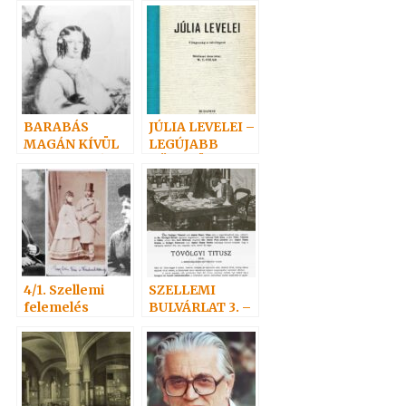
BARABÁS
JÚLIA LEVELEI –
MAGÁN KÍVÜL
LEGÚJABB
MAGNETIZÁL
KÖNYVÜNK
4/1. Szellemi
SZELLEMI
felemelés
BULVÁRLAT 3. –
SZELLEMEK
NAPTÁRA