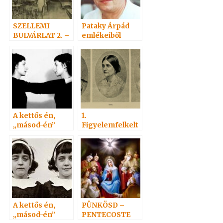
SZELLEMI
Pataky Árpád
BULVÁRLAT 2. –
emlékeiből
Antal csapdája
A kettős én,
1.
„másod-én”
Figyelemfelkelt
(Doppelgänger)
és
5. befejező rész
A kettős én,
PÜNKÖSD –
„másod-én”
PENTECOSTE