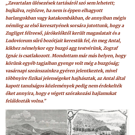
„Zavartalan ülésezések tartásáról szó sem lehetett;
bujkálva, rejtőzve, ha nem is éppen elhagyott
barlangokban vagy katakombákban, de annyiban mégis
némileg az első keresztyének sorsára jutottunk, hogy a
Zugliget félreeső, járókelőktől került magaslatait és a
Ludoviceum sűrű bozótjait kerestük fel, én meg Antal,
kikhez némelykor egy buzgó agg testvérünk, Zograf
Ignác is csatlakozott. Mondottam már más helyen, hogy
körünk egyéb tagjaiban gyenge volt még a buzgóság;
vasárnapi szeánszainkra gyéren jelentkeztek, mivel
többnyire fizikai jelenségeket hajhásztak, az Antal által
kapott tanulságos közlemények pedig nem érdekelték
őket annyira, hogy e végett szórakozási hajlamukat
feláldozták volna.”