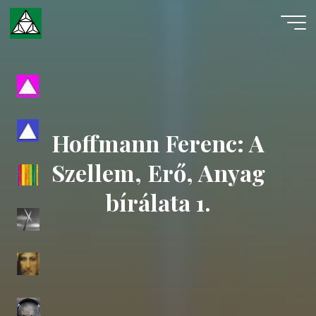
Skip
to
content
Evangéliumi
Spiritizmus
Hoffmann Ferenc: A
Szellem, Erő, Anyag
bírálata 1.