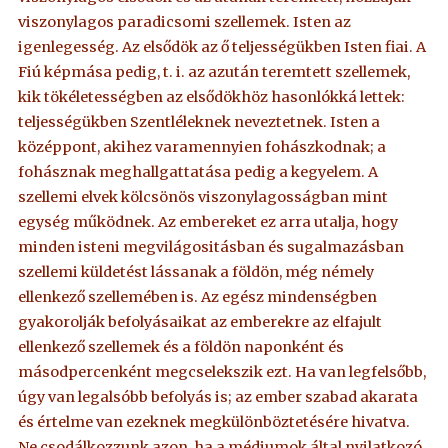
viszonylagos paradicsomi szellemek. Isten az
igenlegesség. Az elsődök az ő teljességükben Isten fiai. A
Fiú képmása pedig, t. i. az azután teremtett szellemek,
kik tökéletességben az elsődökhöz hasonlókká lettek:
teljességükben Szentléleknek neveztetnek. Isten a
középpont, akihez varamennyien fohászkodnak; a
fohásznak meghallgattatása pedig a kegyelem. A
szellemi elvek kölcsönös viszonylagosságban mint
egység működnek. Az embereket ez arra utalja, hogy
minden isteni megvilágositásban és sugalmazásban
szellemi küldetést lássanak a földön, még némely
ellenkező szellemében is. Az egész mindenségben
gyakorolják befolyásaikat az emberekre az elfajult
ellenkező szellemek és a földön naponként és
másodpercenként megcselekszik ezt. Ha van legfelsőbb,
úgy van legalsóbb befolyás is; az ember szabad akarata
és értelme van ezeknek megkülönböztetésére hivatva.
Ne csodálkozzunk azon, ha a médiumok által nyilatkozó