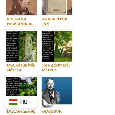
ADELMA a
AZ ALAPÍTÓK
FACEBOOK-on
1871
IMA Adelmától,
IMA Adelmától,
idézet a
idézet a
Névtelen
Névtelen
Szellemtől 8.
Szellemtől 1.
HU
IMA Adelmától,
OLVASSUK