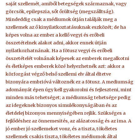
saját szellemét, amiből betegségek származnak, vagy
görcsök, epilepszia, sőt őrültség (megszálltság).
Mindeddig csak a médiumok útján találják meg a
szellemek az ő kinyilatkoztatásuknak eszközét; de ha
képes volna az ember a kellő vegyi és erőbeli
összetételnek alakot adni, akkor ennek útján
nyilatkozhatnának. Ha a fötusz vegyi és erőbeli
összetételét volnának képesek az emberek megalkotni
és életképes emberek közé helyezhetnék azt: akkor a
körforgást végző belső szellemi elv által éltetve
bizonyára embrióvá változnék ez a fötusz. A mediumság
adományát épen úgy kell gyakorolni és fejleszteni, mint
minden más tehetséget; a médiumság tehetsége pedig
az idegeknek bizonyos simulékonyságában és az
életdelej bizonyos mennyiségében rejlik. Szükséges a
fejlődéshez az önnemesités, az alázatosság és az ima. A
jó ember jó szellemeket vonz, és a tiszta, tökéletes
szellemek csakis tiszta, tökéletes médiumok által