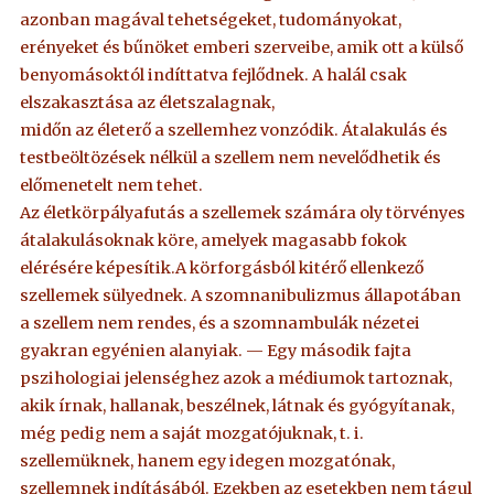
azonban magával tehetségeket, tudományokat,
erényeket és bűnöket emberi szerveibe, amik ott a külső
benyomásoktól indíttatva fejlődnek. A halál csak
elszakasztása az életszalagnak,
midőn az életerő a szellemhez vonzódik. Átalakulás és
testbeöltözések nélkül a szellem nem nevelődhetik és
előmenetelt nem tehet.
Az életkörpályafutás a szellemek számára oly törvényes
átalakulásoknak köre, amelyek magasabb fokok
elérésére képesítik.A körforgásból kitérő ellenkező
szellemek sülyednek. A szomnanibulizmus állapotában
a szellem nem rendes, és a szomnambulák nézetei
gyakran egyénien alanyiak. — Egy második fajta
pszihologiai jelenséghez azok a médiumok tartoznak,
akik írnak, hallanak, beszélnek, látnak és gyógyítanak,
még pedig nem a saját mozgatójuknak, t. i.
szellemüknek, hanem egy idegen mozgatónak,
szellemnek indításából. Ezekben az esetekben nem tágul