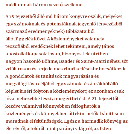
médiumnak három vezető szelleme.
A 39 fejezetből álló mű három könyvre oszlik, melyeket
egy számoknak és potenziáknak (egyenlő tényezőkből
származó eredményeknek) táblázataiból
álló függelék követ A közleményeket valamely
teozofiából eredőknek lehet tekinteni, amely János
apostollal kapcsolatosan, bizonyos tekintetben
nagyon hasonló Böhme, Baader és Saint-Martinéhez, sőt
velük rokon és terjedelmes elmélkedésekbe bocsátkozik.
A gondolatok és tanítások magyarázása és
megvilágítása céljából egy számok- és ábrákból álló
képlet kiséri folyton a közleményeket; ez azonban csak
jóval nehezebbé teszi a megérthetést. A 21. fejezettől
kezdve valamivel könnyebben felfoghatók a
közlemények és könnyebben áttekinthetők, bár itt sem
maradnak el feltünőségek. Egész a harmadik könyvig az
életelvről, a földről mint parányi világról, az Isten