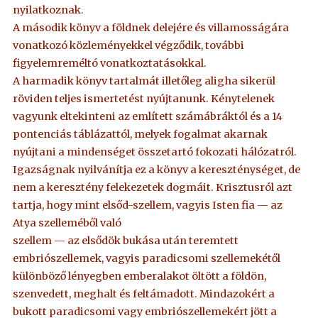
nyilatkoznak.
A második könyv a földnek delejére és villamosságára
vonatkozó közleményekkel végződik, további
figyelemreméltó vonatkoztatásokkal.
A harmadik könyv tartalmát illetőleg aligha sikerül
röviden teljes ismertetést nyújtanunk. Kénytelenek
vagyunk eltekinteni az említett számábráktól és a 14
pontenciás táblázattól, melyek fogalmat akarnak
nyújtani a mindenséget összetartó fokozati hálózatról.
Igazságnak nyilvánítja ez a könyv a kereszténységet, de
nem a keresztény felekezetek dogmáit. Krisztusról azt
tartja, hogy mint elsőd-szellem, vagyis Isten fia — az
Atya szelleméből való
szellem — az elsődök bukása után teremtett
embriószellemek, vagyis paradicsomi szellemekétől
különböző lényegben emberalakot öltött a földön,
szenvedett, meghalt és feltámadott. Mindazokért a
bukott paradicsomi vagy embriószellemekért jött a