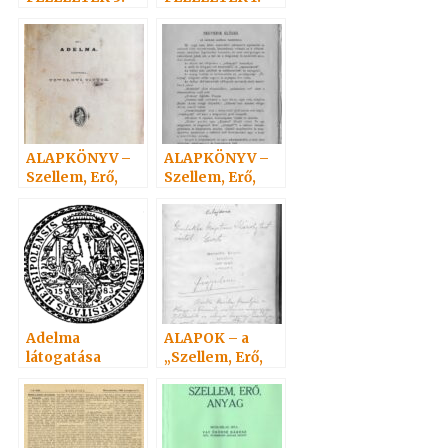
(39-51)
(1-19) Hoffmann
Hoffmann
professzor
professzor
ALAPKÖNYV –
ALAPKÖNYV –
Szellem, Erő,
Szellem, Erő,
Anyag 1.
Anyag 4.
Adelma
ALAPOK – a
látogatása
„Szellem, Erő,
Hoffmannál.
Anyag” 1 – 7.
Hoffmann
látogatása
Adelmánál…