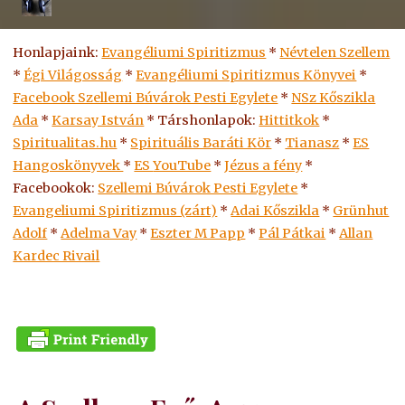
Honlapjaink:
Evangéliumi Spiritizmus
*
Névtelen Szellem
*
Égi Világosság
*
Evangéliumi Spiritizmus Könyvei
*
Facebook Szellemi Búvárok Pesti Egylete
*
NSz Kőszikla
Ada
*
Karsay István
* Társhonlapok:
Hittitkok
*
Spiritualitas.hu
*
Spirituális Baráti Kör
*
Tianasz
*
ES
Hangoskönyvek
*
ES
YouTube
*
Jézus a fény
*
Facebookok:
Szellemi Búvárok Pesti Egylete
*
Evangeliumi Spiritizmus (zárt)
*
Adai Kőszikla
*
Grünhut
Adolf
*
Adelma Vay
*
Eszter M Papp
*
Pál Pátkai
*
Allan
Kardec Rivail