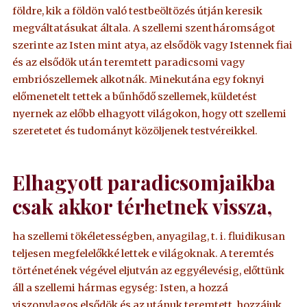
földre, kik a földön való testbeöltözés útján keresik
megváltatásukat általa. A szellemi szentháromságot
szerinte az Isten mint atya, az elsődök vagy Istennek fiai
és az elsődök után teremtett paradicsomi vagy
embriószellemek alkotnák. Minekutána egy foknyi
előmenetelt tettek a bűnhődő szellemek, küldetést
nyernek az előbb elhagyott világokon, hogy ott szellemi
szeretetet és tudományt közöljenek testvéreikkel.
Elhagyott paradicsomjaikba
csak akkor térhetnek vissza,
ha szellemi tökéletességben, anyagilag, t. i. fluidikusan
teljesen megfelelőkké lettek e világoknak. A teremtés
történetének végével eljutván az eggyélevésig, előttünk
áll a szellemi hármas egység: Isten, a hozzá
viszonylagos elsődök és az utánuk teremtett, hozzájuk