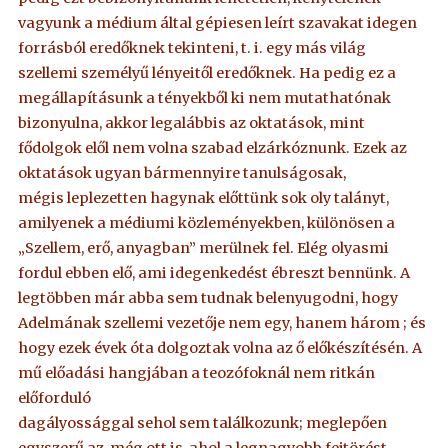
vagyunk a médium által gépiesen leírt szavakat idegen
forrásból eredőknek tekinteni, t. i. egy más világ
szellemi személyű lényeitől eredőknek. Ha pedig ez a
megállapításunk a tényekből ki nem mutathatónak
bizonyulna, akkor legalábbis az oktatások, mint
fődolgok elől nem volna szabad elzárkóznunk. Ezek az
oktatások ugyan bármennyire tanulságosak,
mégis leplezetten hagynak előttünk sok oly talányt,
amilyenek a médiumi közleményekben, különösen a
„Szellem, erő, anyagban” merülnek fel. Elég olyasmi
fordul ebben elő, ami idegenkedést ébreszt bennünk. A
legtöbben már abba sem tudnak belenyugodni, hogy
Adelmának szellemi vezetője nem egy, hanem három ; és
hogy ezek évek óta dolgoztak volna az ő előkészítésén. A
mű előadási hangjában a teozófoknál nem ritkán
előforduló
dagályossággal sehol sem találkozunk; meglepően