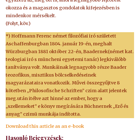
egyszerű az, még ott is, ahol a legnagyobb fejtörést
okozza és a magasztos gondolatok kifejezésben is
mindenkor mérsékelt.
(Folyt, köv.)
*) Hoffmann Ferenc német filozófiai iró született
Aschaffenburgban 1804. január 19-én, meghalt
Würzburgban 1881 október 22-én, Baadernek(német kat.
teologiai iró s müncheni egyetemi tanár) legkiválóbb
tanítványa volt. Munkáinak legnagyobb része Baader
teozofikus, misztikus bölcselkedéseinek
magyarázataira vonatkozik. Művei összegyűjtve 8
kötetben „Philosofische Schriften” czim alatt jelentek
meg.után itélve azt hinné az ember, hogy a
„szellemeket” e könyv megírására Büchnernek „Erő és
anyag” czimü munkája indította.
Download this article as an e-book
Hasonló Bejegyzések: