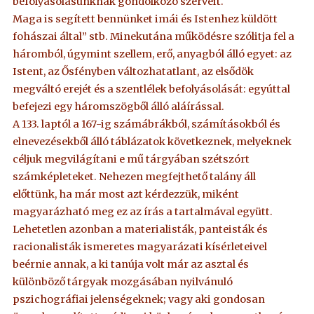
befolyásolásunknak gondolkozó szerveit.
Maga is segített bennünket imái és Istenhez küldött
fohászai által” stb. Minekutána működésre szólitja fel a
háromból, úgymint szellem, erő, anyagból álló egyet: az
Istent, az Ősfényben változhatatlant, az elsődök
megváltó erejét és a szentlélek befolyásolását: egyúttal
befejezi egy háromszögből álló aláírással.
A 133. laptól a 167-ig számábrákból, számításokból és
elnevezésekből álló táblázatok következnek, melyeknek
céljuk megvilágítani e mű tárgyában szétszórt
számképleteket. Nehezen megfejthető talány áll
előttünk, ha már most azt kérdezzük, miként
magyarázható meg ez az írás a tartalmával együtt.
Lehetetlen azonban a materialisták, panteisták és
racionalisták ismeretes magyarázati kísérleteivel
beérnie annak, a ki tanúja volt már az asztal és
különböző tárgyak mozgásában nyilvánuló
pszichográfiai jelenségeknek; vagy aki gondosan