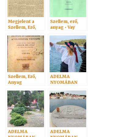
Megjelent a
Szellem, erő,
Szellem, Erő,
anyag • Vay
Anyag c alapmű
Adelma
Szellem, Erő,
ADELMA
Anyag
NYOMÁBAN
személyesen 3.
ADELMA
ADELMA