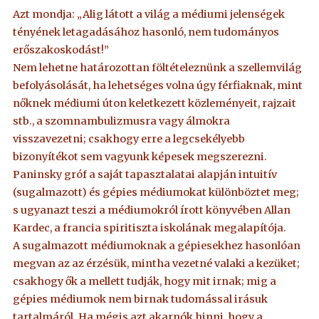
Azt mondja: „Alig látott a világ a médiumi jelenségek
tényének letagadásához hasonló, nem tudományos
erőszakoskodást!”
Nem lehetne határozottan föltételeznünk a szellemvilág
befolyásolását, ha lehetséges volna úgy férfiaknak, mint
nőknek médiumi úton keletkezett közleményeit, rajzait
stb., a szomnambulizmusra vagy álmokra
visszavezetni; csakhogy erre a legcsekélyebb
bizonyítékot sem vagyunk képesek megszerezni.
Paninsky gróf a saját tapasztalatai alapján intuitív
(sugalmazott) és gépies médiumokat különböztet meg;
s ugyanazt teszi a médiumokról írott könyvében Allan
Kardec, a francia spiritiszta iskolának megalapítója.
A sugalmazott médiumoknak a gépiesekhez hasonlóan
megvan az az érzésük, mintha vezetné valaki a kezüket;
csakhogy ők a mellett tudják, hogy mit irnak; mig a
gépies médiumok nem birnak tudomással irásuk
tartalmáról. Ha mégis azt akarnók hinni, hogy a