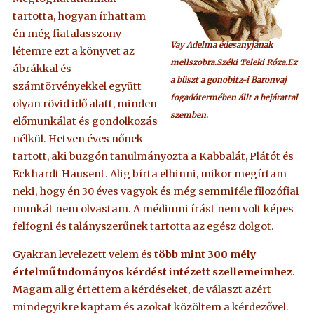
tartotta, hogyan írhattam
én még fiatalasszony
Vay Adelma édesanyjának
létemre ezt a könyvet az
mellszobra.Széki Teleki Róza.Ez
ábrákkal és
a büszt a gonobitz-i Baronvaj
számtörvényekkel együtt
fogadótermében állt a bejárattal
olyan rövid idő alatt, minden
szemben.
előmunkálat és gondolkozás
nélkül. Hetven éves nőnek
tartott, aki buzgón tanulmányozta a Kabbalát, Plátót és
Eckhardt Hausent. Alig bírta elhinni, mikor megírtam
neki, hogy én 30 éves vagyok és még semmiféle filozófiai
munkát nem olvastam. A médiumi írást nem volt képes
felfogni és talányszerűnek tartotta az egész dolgot.
Gyakran levelezett velem és
több mint 300 mély
értelmű tudományos kérdést intézett szellemeimhez
.
Magam alig értettem a kérdéseket, de választ azért
mindegyikre kaptam és azokat közöltem a kérdezővel.