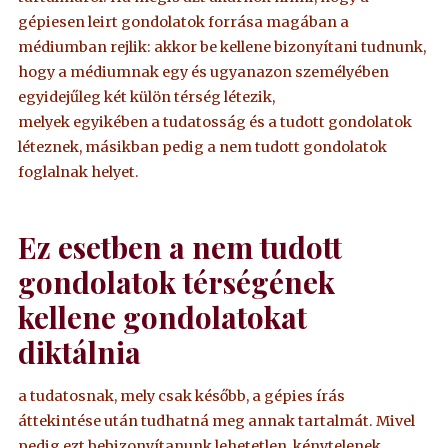
gépiesen leirt gondolatok forrása magában a
médiumban rejlik: akkor be kellene bizonyítani tudnunk,
hogy a médiumnak egy és ugyanazon személyében
egyidejűleg két külön térség létezik,
melyek egyikében a tudatosság és a tudott gondolatok
léteznek, másikban pedig a nem tudott gondolatok
foglalnak helyet.
Ez esetben a nem tudott
gondolatok térségének
kellene gondolatokat
diktálnia
a tudatosnak, mely csak később, a gépies írás
áttekintése után tudhatná meg annak tartalmát. Mivel
pedig ezt bebizonyítanunk lehetetlen, kénytelenek