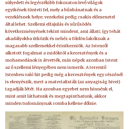
sülyedett és legérzékibb fokozaton levő világok
egyikének tünteti fel, mely a bűnbánatnak és a
vezeklésnek helye; vezekelni pedig csakis előmenetel
által lehet. Szellemi elfajulás és sűrűsödés
következményének tekint mindent, ami állati; így tehát
akadályokba ütközik és nehéz a földön lakóknak a
magasabb szellemekkel érintkezniök. Az Istenről
alkotott fogalmat a zsidóktól a keresztények és a
mohamedánok is átvették, más népek azonban Istent
az ő szellemi lényegében nem ismerik. A teremtő
Istenben való hit pedig még a keresztények egy részénél
is elenyészik, mert a materialisták (az anyagiság hivei)
tagadják létét. Ha azonban egyebet nem hinnénk el,
mint amit láthatunk és megtapinthatunk, akkor
minden tudománynak romba kellene dőlnie.