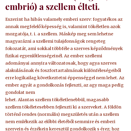
embrió) a szellem élteti.
Eszerint ha hibás valamely emberi szerv: fogyatékos az
annak megfelelő képesség is, valamint tökéletlen azok
mozgatója, t. i. a szellem. Máskép meg sem lehetne
magyarázni a szellemi tulajdonságok rengeteg
fokozatát, ami sokkal többféle a szerves képződmények
fizikai egyenlőtlenségeinél. Az ember szellemi
adományai annyira változatosak, hogy agya szerves
alakulásának és foszfortartalmának különféleségeiből
erre logikailag következtetni éppenséggel nem lehet. Az
ember agyát a gondolkozás fejleszti, az agy maga pedig
gondolat nem
lehet. Alantas szellem tökéletlenebbül, magasabb
szellem tökéletesebben fejleszti ki a szerveket. A földön
történő rendes (normális) megszületés után a szellem
nem emlékezik az előbbi életéből semmire és emberi
szervein és érzékein keresztül gondolkozik s érez; hoz