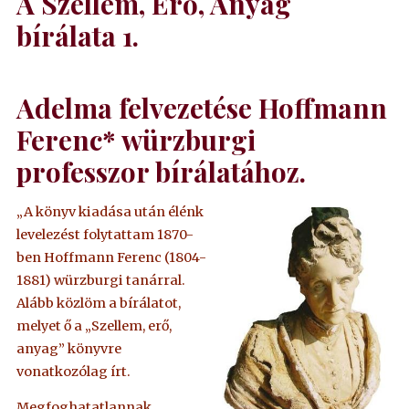
A Szellem, Erő, Anyag
bírálata 1.
Adelma felvezetése Hoffmann
Ferenc* würzburgi
professzor bírálatához.
„A könyv kiadása után élénk
levelezést folytattam 1870-
ben Hoffmann Ferenc (1804-
1881) würzburgi tanárral.
Alább közlöm a bírálatot,
melyet ő a „Szellem, erő,
anyag” könyvre
vonatkozólag írt.
Megfoghatatlannak