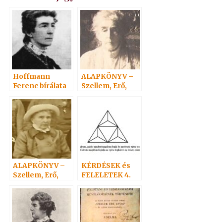
Hoffmann
ALAPKÖNYV –
Ferenc bírálata
Szellem, Erő,
2.
Anyag 5.
ALAPKÖNYV –
KÉRDÉSEK és
Szellem, Erő,
FELELETEK 4.
Anyag 3.
(52-73)
Hoffmann
professzor