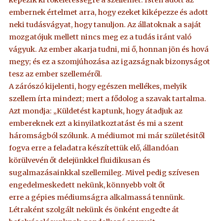
képezik ki tökéletességre a szellemet. Isten adott az
embernek értelmet arra, hogy ezeket kiképezze és adott
neki tudásvágyat, hogy tanuljon. Az állatoknak a saját
mozgatójuk mellett nincs meg ez a tudás iránt való
vágyuk. Az ember akarja tudni, mi ő, honnan jön és hová
megy; és ez a szomjúhozása az igazságnak bizonyságot
tesz az ember szelleméről.
A zárószó kijelenti, hogy egészen mellékes, melyik
szellem írta mindezt; mert a fődolog a szavak tartalma.
Azt mondja: „Küldetést kaptunk, hogy átadjuk az
embereknek ezt a kinyilatkoztatást és mi a szent
háromságból szólunk. A médiumot mi már születésitől
fogva erre a feladatra készítettük elő, állandóan
körülvevén őt delejünkkel fluidikusan és
sugalmazásainkkal szellemileg. Mivel pedig szívesen
engedelmeskedett nekünk, könnyebb volt őt
erre a gépies médiumságra alkalmassá tennünk.
Létraként szolgált nekünk és önként engedte át