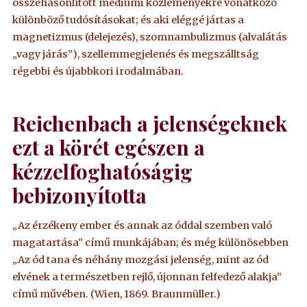
összehasonlított médiumi közleményekre vonatkozó
különböző tudósításokat; és aki eléggé jártas a
magnetizmus (delejezés), szomnambulizmus (alvalátás
„vagy járás”), szellemmegjelenés és megszálltság
régebbi és újabbkori irodalmában.
Reichenbach a jelenségeknek
ezt a körét egészen a
kézzelfoghatóságig
bebizonyította
„Az érzékeny ember és annak az óddal szemben való
magatartása” című munkájában; és még különösebben
„Az ód tana és néhány mozgási jelenség, mint az ód
elvének a természetben rejlő, újonnan felfedező alakja”
című művében. (Wien, 1869. Braunmüller.)