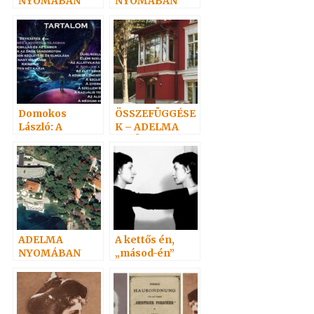
NYOMÁBAN
NYOMÁBAN
személyesen –
személyesen 1.
4.
Domokos
ÖSSZEFÜGGÉSE
László: A
K – ADELMA
Szellem élete
VELÜNK VAN
ADELMA
A kettős én,
NYOMÁBAN
„másod-én”
személyesen 2.
(Doppelgänger)
5. befejező rész