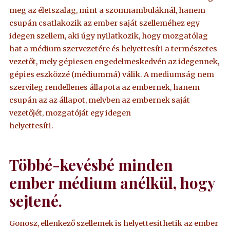
meg az életszalag, mint a szomnambuláknál, hanem
csupán csatlakozik az ember saját szelleméhez egy
idegen szellem, aki úgy nyilatkozik, hogy mozgatólag
hat a médium szervezetére és helyettesíti a természetes
vezetőt, mely gépiesen engedelmeskedvén az idegennek,
gépies eszközzé (médiummá) válik. A mediumság nem
szervileg rendellenes állapota az embernek, hanem
csupán az az állapot, melyben az embernek saját
vezetőjét, mozgatóját egy idegen
helyettesíti.
Többé-kevésbé minden
ember médium anélkül, hogy
sejtené.
Gonosz, ellenkező szellemek is helyettesithetik az ember