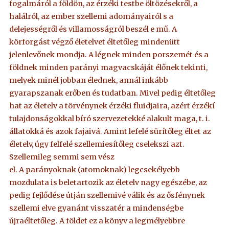
fogalmáról a földön, az érzéki testbe öltözésekről, a
halálról, az ember szellemi adományairól s a
delejességről és villamosságról beszél e mű. A
körforgást végző életelvet éltetőleg mindenütt
jelenlevőnek mondja. A légnek minden porszemét és a
földnek minden parányi magvacskáját élőnek tekinti,
melyek minél jobban élednek, annál inkább
gyarapszanak erőben és tudatban. Mivel pedig éltetőleg
hat az életelv a törvénynek érzéki fluidjaira, azért érzékí
tulajdonságokkal bíró szervezetekké alakult maga, t. i.
állatokká és azok fajaivá. Amint lefelé sürítőleg éltet az
életelv, úgy felfelé szellemiesítőleg cselekszi azt.
Szellemileg semmi sem vész
el. A parányoknak (atomoknak) legcsekélyebb
mozdulata is beletartozik az életelv nagy egészébe, az
pedig fejlődése útján szellemivé válik és az ősfénynek
szellemi elve gyanánt visszatér a mindenségbe
újraéltetőleg. A földet ez a könyv a legmélyebbre