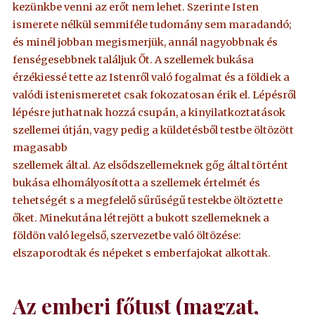
kezünkbe venni az erőt nem lehet. Szerinte Isten
ismerete nélkül semmiféle tudomány sem maradandó;
és minél jobban megismerjük, annál nagyobbnak és
fenségesebbnek találjuk Őt. A szellemek bukása
érzékiessé tette az Istenről való fogalmat és a földiek a
valódi istenismeretet csak fokozatosan érik el. Lépésről
lépésre juthatnak hozzá csupán, a kinyilatkoztatások
szellemei útján, vagy pedig a küldetésből testbe öltözött
magasabb
szellemek által. Az elsődszellemeknek gőg által történt
bukása elhomályosította a szellemek értelmét és
tehetségét s a megfelelő sűrűségű testekbe öltöztette
őket. Minekutána létrejött a bukott szellemeknek a
földön való legelső, szervezetbe való öltözése:
elszaporodtak és népeket s emberfajokat alkottak.
Az emberi főtust (magzat,