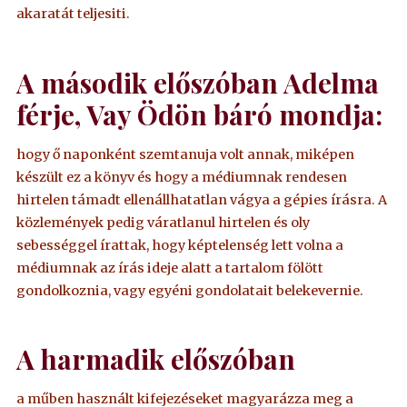
akaratát teljesiti.
A második előszóban Adelma
férje, Vay Ödön báró mondja:
hogy ő naponként szemtanuja volt annak, miképen
készült ez a könyv és hogy a médiumnak rendesen
hirtelen támadt ellenállhatatlan vágya a gépies írásra. A
közlemények pedig váratlanul hirtelen és oly
sebességgel írattak, hogy képtelenség lett volna a
médiumnak az írás ideje alatt a tartalom fölött
gondolkoznia, vagy egyéni gondolatait belekevernie.
A harmadik előszóban
a műben használt kifejezéseket magyarázza meg a