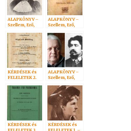
ALAPKÖNYV –
ALAPKÖNYV –
Szellem, Erő,
Szellem, Erő,
Anyag 2.
Anyag 6.
KÉRDÉSEK és
ALAPKÖNYV –
FELELETEK 2.
Szellem, Erő,
(20-
Anyag 7.
38)Hoffmann
professzor
KÉRDÉSEK és
KÉRDÉSEK és
FELELETEK 3.
FELELETEK 1. –