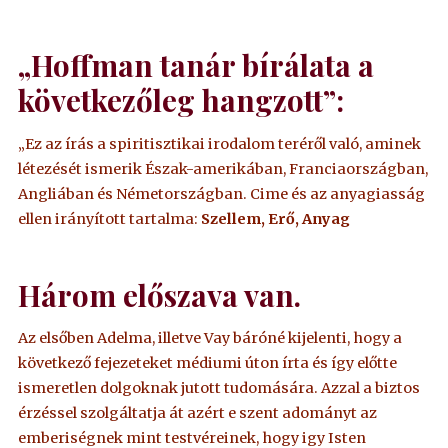
„Hoffman tanár bírálata a
következőleg hangzott”:
„Ez az írás a spiritisztikai irodalom teréről való, aminek
létezését ismerik Észak-amerikában, Franciaországban,
Angliában és Németországban. Cime és az anyagiasság
ellen irányított tartalma:
Szellem, Erő, Anyag
Három előszava van.
Az elsőben Adelma, illetve Vay báróné kijelenti, hogy a
következő fejezeteket médiumi úton írta és így előtte
ismeretlen dolgoknak jutott tudomására. Azzal a biztos
érzéssel szolgáltatja át azért e szent adományt az
emberiségnek mint testvéreinek, hogy igy Isten