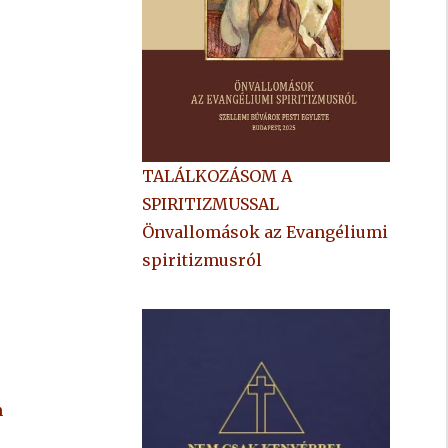
TALÁLKOZÁSOM A
SPIRITIZMUSSAL
Önvallomások az Evangéliumi
spiritizmusról
m