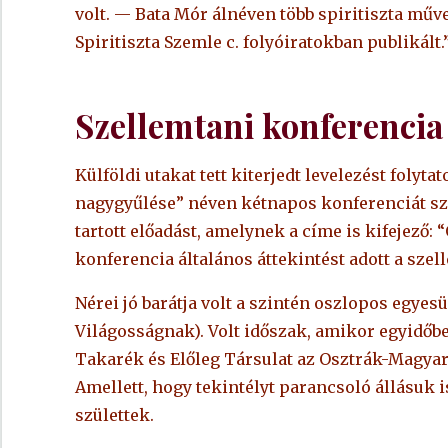
volt. — Bata Mór álnéven több spiritiszta művet 
Spiritiszta Szemle c. folyóiratokban publikált.
Szellemtani konferencia
Külföldi utakat tett kiterjedt levelezést folyt
nagygyűlése” néven kétnapos konferenciát sz
tartott előadást, amelynek a címe is kifejező: 
konferencia általános áttekintést adott a szel
Nérei jó barátja volt a szintén oszlopos egyes
Világosságnak). Volt időszak, amikor egyidőben 
Takarék és Előleg Társulat az Osztrák-Magyar 
Amellett, hogy tekintélyt parancsoló állásuk i
születtek.