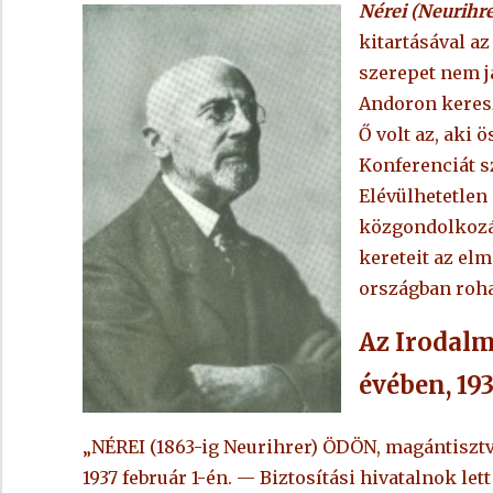
Nérei (Neurihr
kitartásával az
szerepet nem j
Andoron keresz
Ő volt az, aki
Konferenciát s
Elévülhetetlen 
közgondolkozás
kereteit az el
országban roh
Az Irodalm
évében, 19
„NÉREI (1863-ig Neurihrer) ÖDÖN, magántiszt
1937 február 1-én. — Biztosítási hivatalnok let