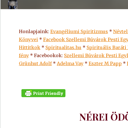
Honlapjaink:
Evangéliumi Spiritizmus
*
Névte
Könyvei
*
Facebook Szellemi Búvárok Pesti Egy
Hittitkok
*
Spiritualitas.hu
*
Spirituális Baráti
fény
* Facebookok:
Szellemi Búvárok Pesti Egy
Grünhut Adolf
*
Adelma Vay
*
Eszter M Papp
*
NÉREI ÖD