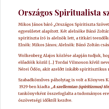
Országos Spiritualista s
Mikos János báró „Országos Spiritiszta Szövet
egyesületet alapított. Két alelnöke Bánó Zolt
spiritiszta író is alelnök lett, a titkári teend
Elnök: Mikos János; Alelnök: Bánó Zoltán csás
Wolkenberg Alajos közlése alapján tudjuk, hogy
előadóik közül […] Tordai Vilmoson kívül nevez
Nérei Ödön, akit azelőtt inkább spiritisztikus
Szabadköműves páholytag is volt a Könyves 
1929-ben kiadta
„
A szellemtan (spiritizmus) tö
tankönyvként összefoglalta a tudományos ered
ószövetségi időktől kezdve.