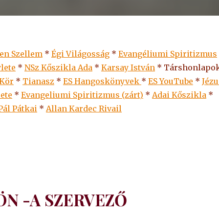
len Szellem
*
Égi Világosság
*
Evangéliumi Spiritizmus
lete
*
NSz Kőszikla Ada
*
Karsay István
* Társhonlapok
 Kör
*
Tianasz
*
ES Hangoskönyvek
*
ES
YouTube
*
Jézu
lete
*
Evangeliumi Spiritizmus (zárt)
*
Adai Kőszikla
*
Pál Pátkai
*
Allan Kardec Rivail
ÖN -A SZERVEZŐ