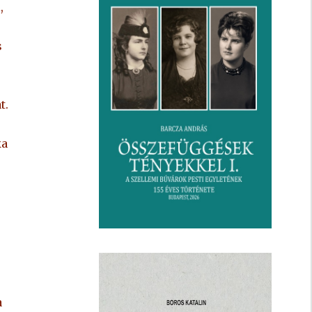
,
s
.
t.
ka
a