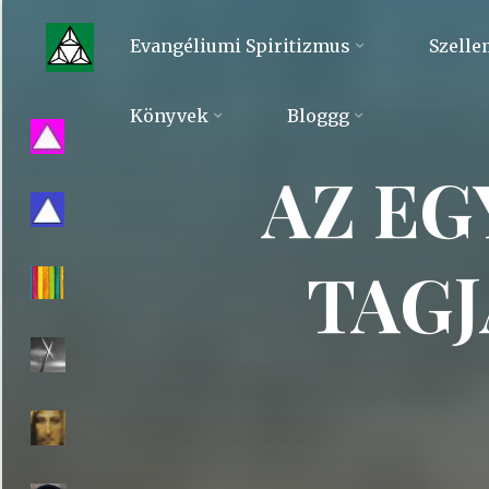
Skip
to
Evangéliumi Spiritizmus
Szelle
content
Evangéliumi
Könyvek
Bloggg
Spiritizmus
AZ EG
TAGJ