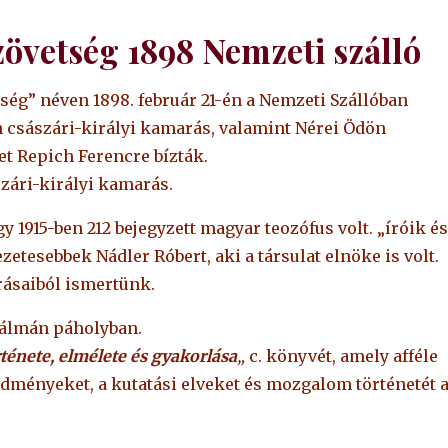
zövetség 1898 Nemzeti szálló
ség” néven 1898. február 21-én a Nemzeti Szállóban
án császári-királyi kamarás, valamint Nérei Ödön
őket Repich Ferencre bízták.
zári-királyi kamarás.
 1915-ben 212 bejegyzett magyar teozófus volt. „íróik és
etesebbek Nádler Róbert, aki a társulat elnöke is volt.
 rásaiból ismertünk.
Kálmán páholyban.
rténete, elmélete és gyakorlása
„
c. könyvét, amely afféle
ményeket, a kutatási elveket és mozgalom történetét 