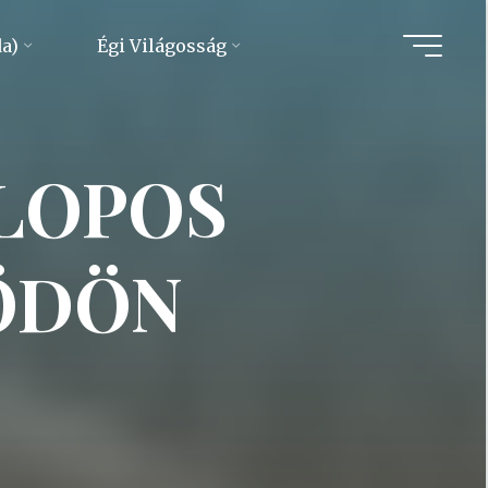
da)
Égi Világosság
ZLOPOS
 ÖDÖN