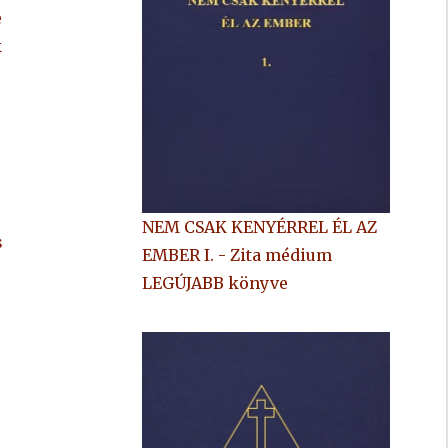
e
k
NEM CSAK KENYÉRREL ÉL AZ
s
EMBER I. - Zita médium
LEGÚJABB könyve