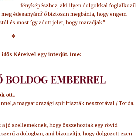
fényképészhez, aki ilyen dolgokkal foglalkozi
nt meg édesanyám? ő biztosan megbánta, hogy engem
tól és most így adott jelet, hogy maradjak.”
*
idős Néreivel egy interjút. Ime:
Ő BOLDOG EMBERREL
 ott..
nnel,a magyarországi spiritiszták nesztorával / Torda.
 a jó szellemeknek, hogy összehoztak egy rövid
tszerű a dologban, ami bizonyítja, hogy dolgozott ezen