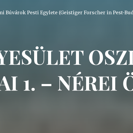
mi Búvárok Pesti Egylete (Geistiger Forscher in Pest-Bu
YESÜLET OS
AI 1. – NÉREI