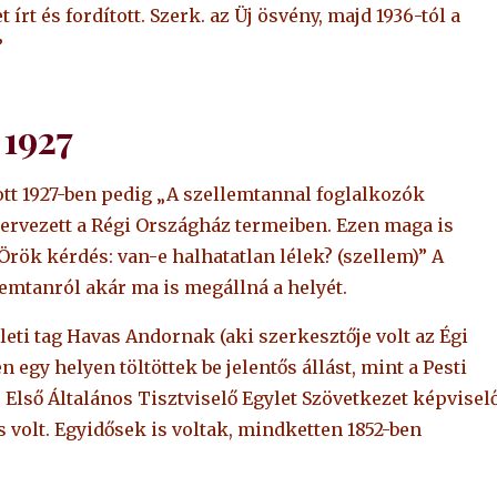
írt és fordított. Szerk. az Üj ösvény, majd 1936-tól a
”
 1927
atott 1927-ben pedig „A szellemtannal foglalkozók
ervezett a Régi Országház termeiben. Ezen maga is
“Örök kérdés: van-e halhatatlan lélek? (szellem)” A
lemtanról akár ma is megállná a helyét.
ületi tag Havas Andornak (aki szerkesztője volt az Égi
egy helyen töltöttek be jelentős állást, mint a Pesti
Első Általános Tisztviselő Egylet Szövetkezet képviselő
s volt. Egyidősek is voltak, mindketten 1852-ben