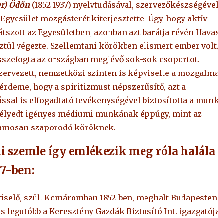
er) Ödön
(1852-1937) nyelvtudásával, szervezőkészségével
 Egyesület mozgásterét kiterjesztette. Úgy, hogy aktív
átszott az Egyesületben, azonban azt barátja révén Hava
tül végezte. Szellemtani körökben elismert ember volt
 összefogta az országban meglévő sok-sok csoportot.
zervezett, nemzetközi szinten is képviselte a mozgalma
érdeme, hogy a spiritizmust népszerűsítő, azt a
sal is elfogadtató tevékenységével biztosította a mun
mélyedt igényes médiumi munkának éppúgy, mint az
amosan szaporodó köröknek.
i szemle így emlékezik meg róla halála
37-ben:
viselő, szül. Komáromban 1852-ben, meghalt Budapesten
t s legutóbb a Keresztény Gazdák Biztosító Int. igazgatój