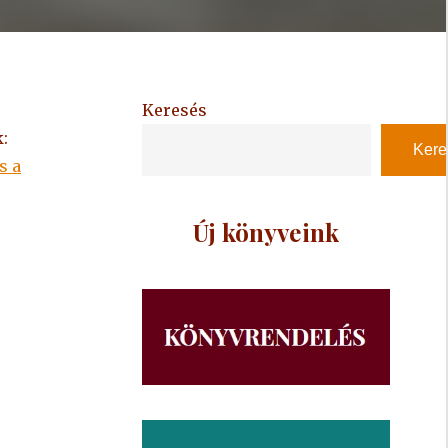
Keresés
:
Kere
s a
Új könyveink