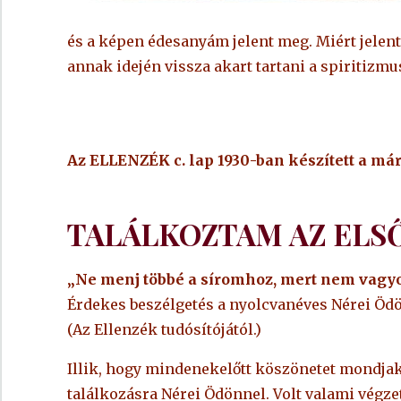
és a képen édesanyám jelent meg. Miért jele
annak idején vissza akart tartani a spiritizmus
Az ELLENZÉK c. lap 1930-ban készített a már 
TALÁLKOZTAM AZ ELS
„Ne menj többé a síromhoz, mert nem vagyok
Érdekes beszélgetés a nyolcvanéves Nérei Ödö
(Az Ellenzék tudósítójától.)
Illik, hogy mindenekelőtt köszönetet mondjak
találkozásra Nérei Ödönnel. Volt valami végze