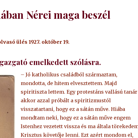
ában Nérei maga beszél
só ülés 1927. október 19.
gazgató emelkedett szólásra.
– Jó katholikus családból származtam,
mondotta, de hitem elvesztettem. Majd
spiritiszta lettem. Egy protestáns vallású tanár
akkor azzal próbált a spiritizmustól
visszatartani, hogy ez a sátán műve. Hiába
mondtam neki, hogy ez a sátán műve engem
Istenhez vezetett vissza és ma általa törekede
Krisztus követője lenni. Ezt azért mondom el,