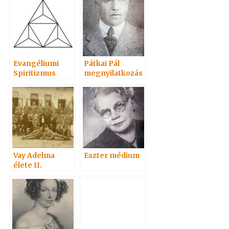
Evangéliumi
Pátkai Pál
Spiritizmus
megnyilatkozás
a
Vay Adelma
Eszter médium
élete II.