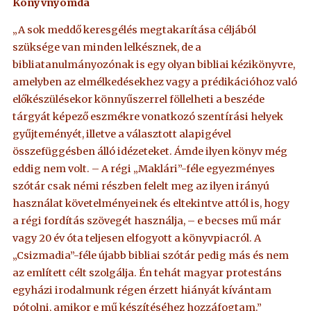
Könyvnyomda
„A sok meddő keresgélés megtakarítása céljából
szüksége van minden lelkésznek, de a
bibliatanulmányozónak is egy olyan bibliai kézikönyvre,
amelyben az elmélkedésekhez vagy a prédikációhoz való
előkészülésekor könnyűszerrel föllelheti a beszéde
tárgyát képező eszmékre vonatkozó szentírási helyek
gyűjteményét, illetve a választott alapigével
összefüggésben álló idézeteket. Ámde ilyen könyv még
eddig nem volt. – A régi „Maklári”-féle egyezményes
szótár csak némi részben felelt meg az ilyen irányú
használat követelményeinek és eltekintve attól is, hogy
a régi fordítás szövegét használja, – e becses mű már
vagy 20 év óta teljesen elfogyott a könyvpiacról. A
„Csizmadia”-féle újabb bibliai szótár pedig más és nem
az említett célt szolgálja. Én tehát magyar protestáns
egyházi irodalmunk régen érzett hiányát kívántam
pótolni, amikor e mű készítéséhez hozzáfogtam.”