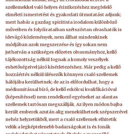
szellemekkel való helyes érintkezéshez megfelelő
elméleti ismertetést és gyakorlati útmutatást adjunk;
mert habár a gazdag spiritista irodalom különböző
műveiben és folyóirataiban szétszórtan olvashatók is
idevágó közlemények, nem állhat mindenkinek
módjában azok megszerzése és így sokan nem
juthatván a szükséges előzetes olvasmányhoz, kellő
tájékozottság nélkül fognak a komoly veszélyek
eshetőségeivel járó kísérletezéshez. Már pedig a kellő
hozzáértés nélkül ülésezők könnyen csaló szellemek
hálójába kerülhetnek; de az is előfordulhat, hogy a
médiumitással bíró, de kellő erkölcsi kvalifikációval
(képesítéssel) nem rendelkező egyéneket az alantas
szellemek tartósan megszállják. Az ilyen módon bajba
került emberek azután alig menekülhetnek szépszerével
nehéz helyzetükből, mert a csaló szellemek elhitetik
velük a legképtelenebb badarságokat is és fonák