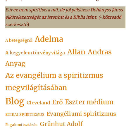
Bár ez nem spiritiszta mű, de jól példázza Dohányos János
elkötelezettségét az Istenhit és a Biblia iránt. (- közreadó
szerkesztő
)
Adelma
A betegségről
Allan
Andras
A kegyelem törvényvilága
Anyag
Az evangélium a spiritizmus
megvilágításában
Blog
Eszter médium
Erő
Cleveland
Evangéliumi Spiritizmus
ETIKAI SPIRITIZMUS
Grünhut Adolf
Fogalomtisztázás