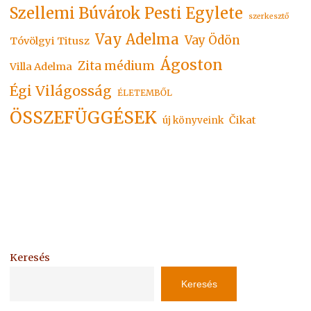
Szellemi Búvárok Pesti Egylete
szerkesztő
Vay Adelma
Vay Ödön
Tóvölgyi Titusz
Ágoston
Zita médium
Villa Adelma
Égi Világosság
ÉLETEMBŐL
ÖSSZEFÜGGÉSEK
Čikat
új könyveink
Keresés
Keresés