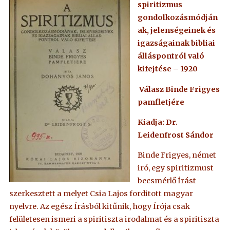
spiritizmus
gondolkozásmódján
ak, jelenségeinek és
igazságainak bibliai
álláspontról való
kifejtése – 1920
Válasz Binde Frigyes
pamfletjére
Kiadja: Dr.
Leidenfrost Sándor
Binde Frigyes, német
iró, egy spiritizmust
becsmérlő Írást
szerkesztett a melyet Csia Lajos forditott magyar
nyelvre. Az egész Írásból kitűnik, hogy Írója csak
felületesen ismeri a spiritiszta irodalmat és a spiritiszta