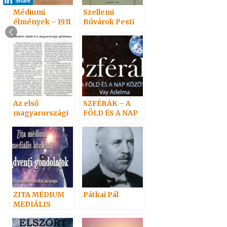
Share
Médiumi
Szellemi
élmények – 1931
Búvárok Pesti
Egylete
(Geistiger
Forscher in
Pest-Buda)
Az első
SZFÉRÁK – A
magyarországi
FÖLD ÉS A NAP
spiritiszta
KÖZÖTT
egylet
ZITA MÉDIUM
Pátkai Pál
MEDIÁLIS
KÖZLÉSEI