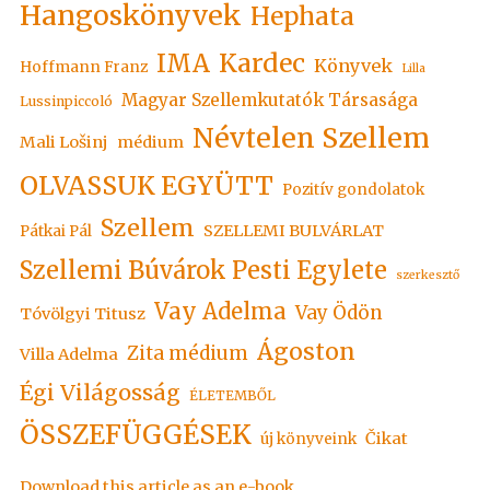
Hangoskönyvek
Hephata
Kardec
IMA
Könyvek
Hoffmann Franz
Lilla
Magyar Szellemkutatók Társasága
Lussinpiccoló
Névtelen Szellem
Mali Lošinj
médium
OLVASSUK EGYÜTT
Pozitív gondolatok
Szellem
SZELLEMI BULVÁRLAT
Pátkai Pál
Szellemi Búvárok Pesti Egylete
szerkesztő
Vay Adelma
Vay Ödön
Tóvölgyi Titusz
Ágoston
Zita médium
Villa Adelma
Égi Világosság
ÉLETEMBŐL
ÖSSZEFÜGGÉSEK
Čikat
új könyveink
Download this article as an e-book