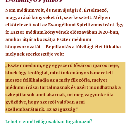
Nem médium volt, és nem újságíró. Értelmező,
magyarázó könyveket írt, szerkesztett. Mélyen
elkötelezett volt az Evangéliumi Spiritizmus iránt. Így
ír Eszter médium könyvének előszavában 1920-ban,
amikor útjára bocsátja Eszter médiumi
könyvsorozatát – Bepillantás a túlvilági élet titkaiba –
melynek szerkesztője volt:
„Eszter médium, egy egyszerű fővárosi iparos neje,
kinek úgy teológiai, mint tudományos ismereteit
messze felülhaladja az a mély filozófia, melyet
médiumi írásai tartalmaznak és azért mondhatnak a
szkeptikusok amit akarnak, mi meg vagyunk róla
győződve, hogy szerzői valóban a mi
szellembarátaink. Ez az igazság.”
Lehet-e ennél világosabban fogalmazni?