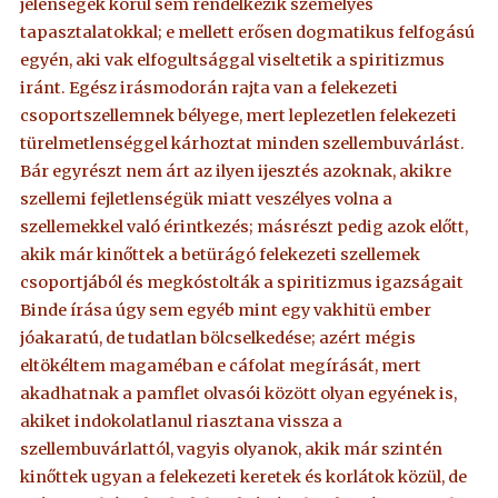
jelenségek körül sem rendelkezik személyes
tapasztalatokkal; e mellett erősen dogmatikus felfogású
egyén, aki vak elfogultsággal viseltetik a spiritizmus
iránt. Egész irásmodorán rajta van a felekezeti
csoportszellemnek bélyege, mert leplezetlen felekezeti
türelmetlenséggel kárhoztat minden szellembuvárlást.
Bár egyrészt nem árt az ilyen ijesztés azoknak, akikre
szellemi fejletlenségük miatt veszélyes volna a
szellemekkel való érintkezés; másrészt pedig azok előtt,
akik már kinőttek a betürágó felekezeti szellemek
csoportjából és megkóstolták a spiritizmus igazságait
Binde írása úgy sem egyéb mint egy vakhitü ember
jóakaratú, de tudatlan bölcselkedése; azért mégis
eltökéltem magaméban e cáfolat megírását, mert
akadhatnak a pamflet olvasói között olyan egyének is,
akiket indokolatlanul riasztana vissza a
szellembuvárlattól, vagyis olyanok, akik már szintén
kinőttek ugyan a felekezeti keretek és korlátok közül, de