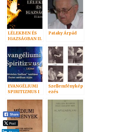
LÉLEKBEN ÉS
Pataky Árpád
IGAZSÁGBAN II.
EVANGÉLIUMI
Szellemfénykép
SPIRITIZMUS I
ezés
Share
Post