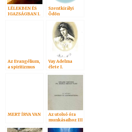
LÉLEKBEN ÉS
Szentkirályi
IGAZSÁGBAN I.
Ödön
Az Evangélium,
Vay Adelma
a spiritizmus
élete I.
megvilágításába
n
MERT ÍRVA VAN
Az utolsó óra
munkásaihoz III
. 1939