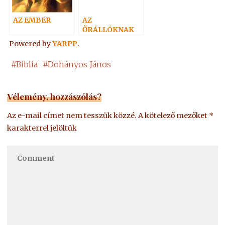
AZ EMBER
AZ
ŐRÁLLÓKNAK
Powered by
YARPP
.
#
Biblia
#
Dohányos János
Vélemény, hozzászólás?
Az e-mail címet nem tesszük közzé.
A kötelező mezőket
*
karakterrel jelöltük