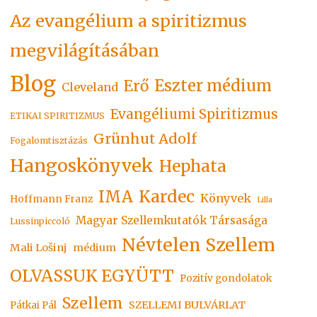
Az evangélium a spiritizmus
megvilágításában
Blog
Eszter médium
Erő
Cleveland
Evangéliumi Spiritizmus
ETIKAI SPIRITIZMUS
Grünhut Adolf
Fogalomtisztázás
Hangoskönyvek
Hephata
Kardec
IMA
Könyvek
Hoffmann Franz
Lilla
Magyar Szellemkutatók Társasága
Lussinpiccoló
Névtelen Szellem
Mali Lošinj
médium
OLVASSUK EGYÜTT
Pozitív gondolatok
Szellem
SZELLEMI BULVÁRLAT
Pátkai Pál