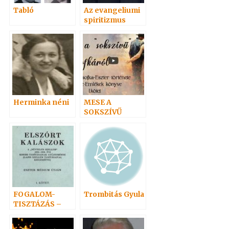
Tabló
Az evangeliumi
spiritizmus
értelmező
szótára
Herminka néni
MESE A
SOKSZÍVŰ
ZSOFKÁRÓL
FOGALOM-
Trombitás Gyula
TISZTÁZÁS –
Bibliafordítások