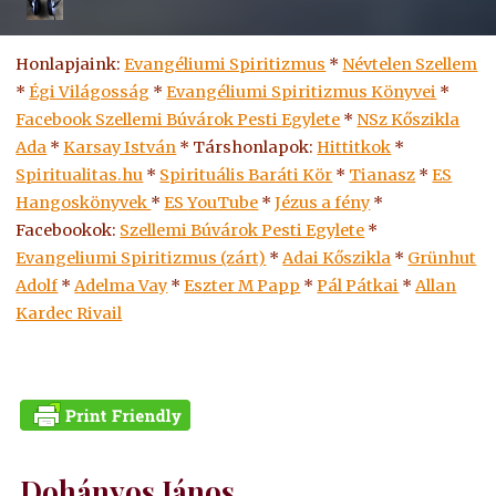
Honlapjaink:
Evangéliumi Spiritizmus
*
Névtelen Szellem
*
Égi Világosság
*
Evangéliumi Spiritizmus Könyvei
*
Facebook Szellemi Búvárok Pesti Egylete
*
NSz Kőszikla
Ada
*
Karsay István
* Társhonlapok:
Hittitkok
*
Spiritualitas.hu
*
Spirituális Baráti Kör
*
Tianasz
*
ES
Hangoskönyvek
*
ES
YouTube
*
Jézus a fény
*
Facebookok:
Szellemi Búvárok Pesti Egylete
*
Evangeliumi Spiritizmus (zárt)
*
Adai Kőszikla
*
Grünhut
Adolf
*
Adelma Vay
*
Eszter M Papp
*
Pál Pátkai
*
Allan
Kardec Rivail
Dohányos János