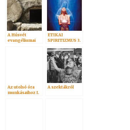
A Húsvét
ETIKAI
evangéliumai
SPIRITIZMUS 3.
– AZ
ALÁZATOSSÁGR
ÓL
Az utolsó óra
A szektákról
munkásaihoz I.
1933