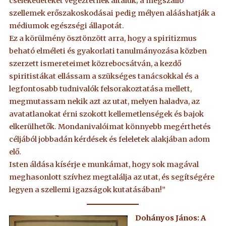
cselekedeteket végeztetnek általuk; a megszálló
szellemek erőszakoskodásai pedig mélyen alááshatják a
médiumok egészségi állapotát.
Ez a körülmény ösztönzött arra, hogy a spiritizmus
beható elméleti és gyakorlati tanulmányozása közben
szerzett ismereteimet közrebocsátván, a kezdő
spiritistákat ellássam a szükséges tanácsokkal és a
legfontosabb tudnivalók felsorakoztatása mellett,
megmutassam nekik azt az utat, melyen haladva, az
avatatlanokat érni szokott kellemetlenségek és bajok
elkerülhetők. Mondanivalóimat könnyebb megérthetés
céljából jobbadán kérdések és feleletek alakjában adom
elő.
Isten áldása kísérje e munkámat, hogy sok magával
meghasonlott szívhez megtalálja az utat, és segítségére
legyen a szellemi igazságok kutatásában!”
Dohányos János: A