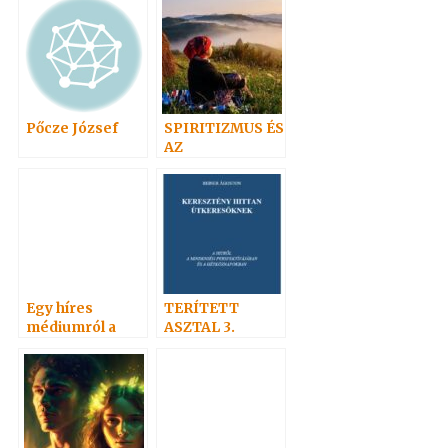
mellett
Spiritizmus
Hazája?
Pőcze József
SPIRITIZMUS ÉS
AZ
EVANGÉLIUMI
SPIRITIZMUS
Egy híres
TERÍTETT
médiumról a
ASZTAL 3.
Vasárnapi
REINER
újságban 1901
ÁGOSTON