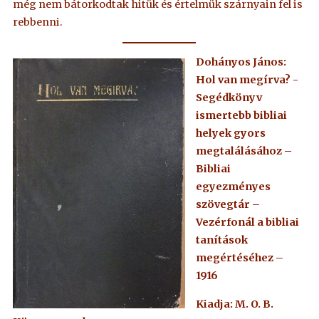
még nem bátorkodtak hitük és értelmük szárnyain fel is
rebbenni.
Dohányos János:
Hol van megírva? -
Segédkönyv
ismertebb bibliai
helyek gyors
megtalálásához –
Bibliai
egyezményes
szövegtár –
Vezérfonál a bibliai
tanítások
megértéséhez –
1916
Kiadja: M. O. B.