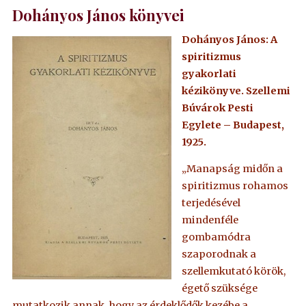
Dohányos János könyvei
Dohányos János: A
spiritizmus
gyakorlati
kézikönyve. Szellemi
Búvárok Pesti
Egylete – Budapest,
1925.
„Manapság midőn a
spiritizmus rohamos
terjedésével
mindenféle
gombamódra
szaporodnak a
szellemkutató körök,
égető szüksége
mutatkozik annak, hogy az érdeklődők kezébe a