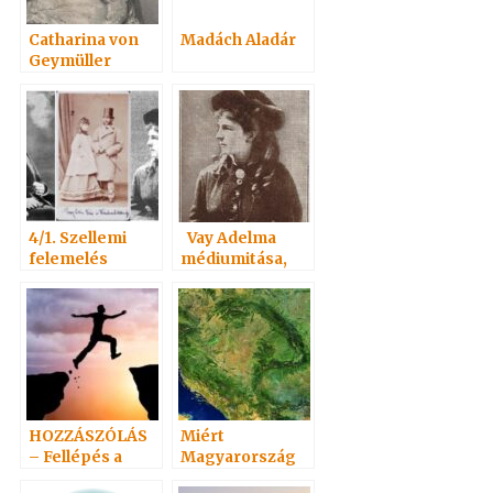
Catharina von
Madách Aladár
Geymüller
4/1. Szellemi
Vay Adelma
felemelés
médiumitása,
könyvei
HOZZÁSZÓLÁS
Miért
– Fellépés a
Magyarország
spiritizmus
az Evangéliumi