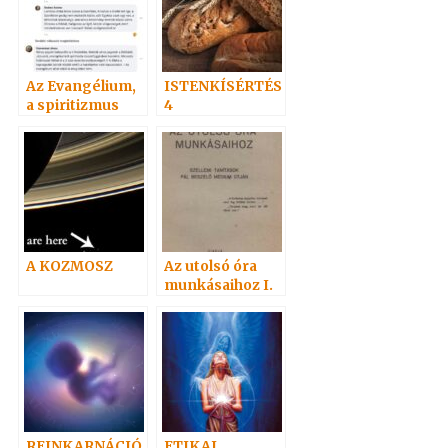
Az Evangélium,
ISTENKÍSÉRTÉS
a spiritizmus
4
megvilágításába
n
A KOZMOSZ
Az utolsó óra
munkásaihoz I.
1933
REINKARNÁCIÓ
ETIKAI