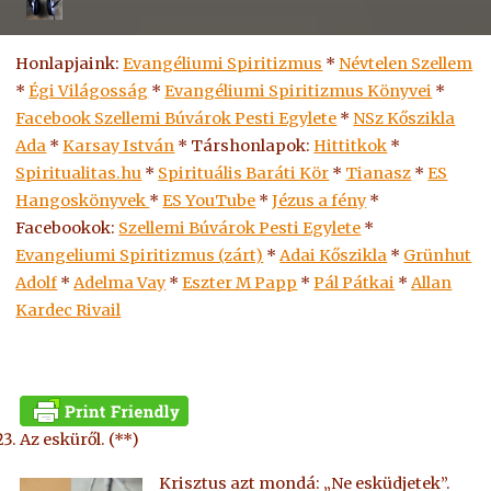
Honlapjaink:
Evangéliumi Spiritizmus
*
Névtelen Szellem
*
Égi Világosság
*
Evangéliumi Spiritizmus Könyvei
*
Facebook Szellemi Búvárok Pesti Egylete
*
NSz Kőszikla
Ada
*
Karsay István
* Társhonlapok:
Hittitkok
*
Spiritualitas.hu
*
Spirituális Baráti Kör
*
Tianasz
*
ES
Hangoskönyvek
*
ES
YouTube
*
Jézus a fény
*
Facebookok:
Szellemi Búvárok Pesti Egylete
*
Evangeliumi Spiritizmus (zárt)
*
Adai Kőszikla
*
Grünhut
Adolf
*
Adelma Vay
*
Eszter M Papp
*
Pál Pátkai
*
Allan
Kardec Rivail
Az esküről. (**)
Krisztus azt mondá: „Ne esküdjetek”.