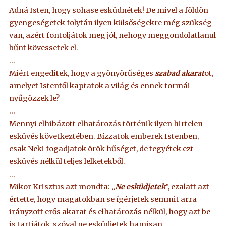
Adná Isten, hogy sohase esküdnétek! De mivel a földön
gyengeségetek folytán ilyen külsőségekre még szükség
van, azért fontoljátok meg jól, nehogy meggondolatlanul
bűnt kövessetek el.
…
Miért engeditek, hogy a gyönyörűséges
szabad akarat
ot,
amelyet Istentől kaptatok a világ és ennek formái
nyűgözzek le?
…
Mennyi elhibázott elhatározás történik ilyen hirtelen
esküvés következtében. Bízzatok emberek Istenben,
csak Neki fogadjatok örök hűséget, de tegyétek ezt
esküvés nélkül teljes lelketekből.
…
Mikor Krisztus azt mondta: „
Ne esküdjetek
”, ezalatt azt
értette, hogy magatokban se ígérjetek semmit arra
irányzott erős akarat és elhatározás nélkül, hogy azt be
is tartjátok, szóval ne esküdjetek hamisan