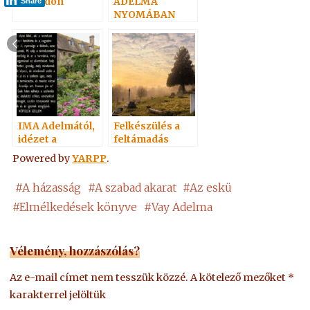
Vay Ödön
ADELMA
Share
NYOMÁBAN
személyesen –
4.
IMA Adelmától,
Felkészülés a
idézet a
feltámadás
Névtelen
ünnepére 2. –
Powered by
YARPP
.
Szellemtől 26.
Adai közlemény
#
A házasság
#
A szabad akarat
#
Az eskü
#
Elmélkedések könyve
#
Vay Adelma
Vélemény, hozzászólás?
Az e-mail címet nem tesszük közzé.
A kötelező mezőket
*
karakterrel jelöltük