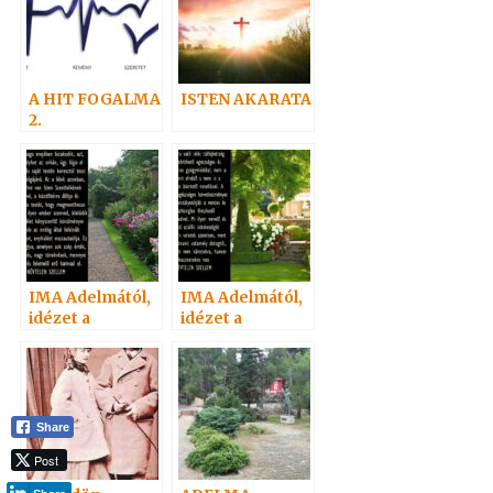
A HIT FOGALMA
ISTEN AKARATA
2.
IMA Adelmától,
IMA Adelmától,
idézet a
idézet a
Névtelen
Névtelen
Szellemtől 31.
Szellemtől 1.
Share
Post