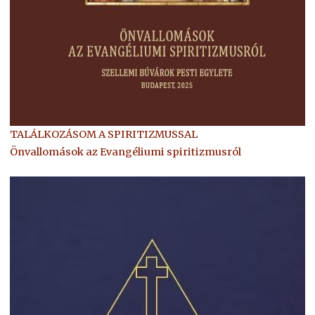
TALÁLKOZÁSOM A SPIRITIZMUSSAL
Önvallomások az Evangéliumi spiritizmusról