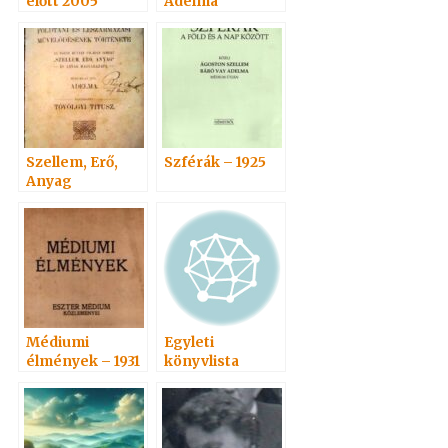
előtt 2005
Adelma
Szellem, Erő,
Szférák – 1925
Anyag
Médiumi
Egyleti
élmények – 1931
könyvlista