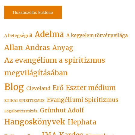
Adelma
A kegyelem törvényvilága
A betegségről
Allan
Andras
Anyag
Az evangélium a spiritizmus
megvilágításában
Blog
Eszter médium
Erő
Cleveland
Evangéliumi Spiritizmus
ETIKAI SPIRITIZMUS
Grünhut Adolf
Fogalomtisztázás
Hangoskönyvek
Hephata
Kardec