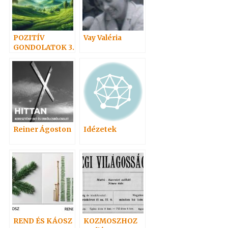
POZITÍV
Vay Valéria
GONDOLATOK 3.
Reiner Ágoston
Idézetek
REND ÉS KÁOSZ
KOZMOSZHOZ