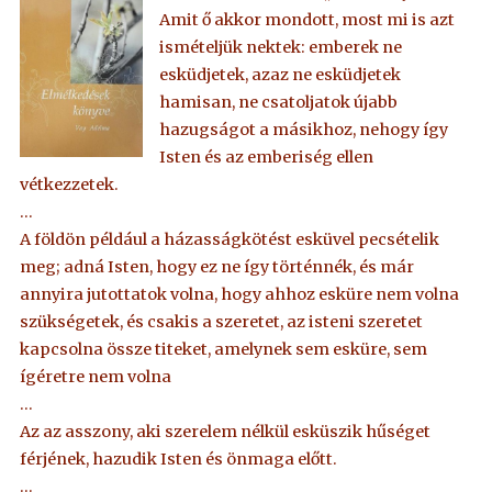
Amit ő akkor mondott, most mi is azt
ismételjük nektek: emberek ne
esküdjetek, azaz ne esküdjetek
hamisan, ne csatoljatok újabb
hazugságot a másikhoz, nehogy így
Isten és az emberiség ellen
vétkezzetek.
…
A földön például a házasságkötést esküvel pecsételik
meg; adná Isten, hogy ez ne így történnék, és már
annyira jutottatok volna, hogy ahhoz esküre nem volna
szükségetek, és csakis a szeretet, az isteni szeretet
kapcsolna össze titeket, amelynek sem esküre, sem
ígéretre nem volna
…
Az az asszony, aki szerelem nélkül esküszik hűséget
férjének, hazudik Isten és önmaga előtt.
…