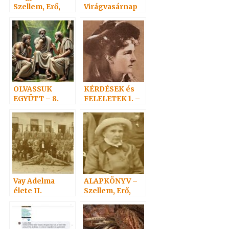
Szellem, Erő,
Virágvasárnap
Anyag c alapmű
OLVASSUK
KÉRDÉSEK és
EGYÜTT – 8.
FELELETEK 1. –
(1-19) Hoffmann
professzor
Vay Adelma
ALAPKÖNYV –
élete II.
Szellem, Erő,
Anyag 3.