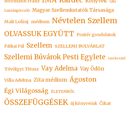
IMA
Könyvek
Hoffmann Franz
Lilla
Magyar Szellemkutatók Társasága
Lussinpiccoló
Névtelen Szellem
Mali Lošinj
médium
OLVASSUK EGYÜTT
Pozitív gondolatok
Szellem
SZELLEMI BULVÁRLAT
Pátkai Pál
Szellemi Búvárok Pesti Egylete
szerkesztő
Vay Adelma
Vay Ödön
Tóvölgyi Titusz
Ágoston
Zita médium
Villa Adelma
Égi Világosság
ÉLETEMBŐL
ÖSSZEFÜGGÉSEK
Čikat
új könyveink