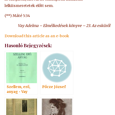
lelkiismeretetek előtt sem.
(**) Máté 5:34
Vay Adelma – Elmélkedések könyve – 23. Az esküről
Download this article as an e-book
Hasonló Bejegyzések:
Szellem, erő,
Pőcze József
anyag • Vay
Adelma