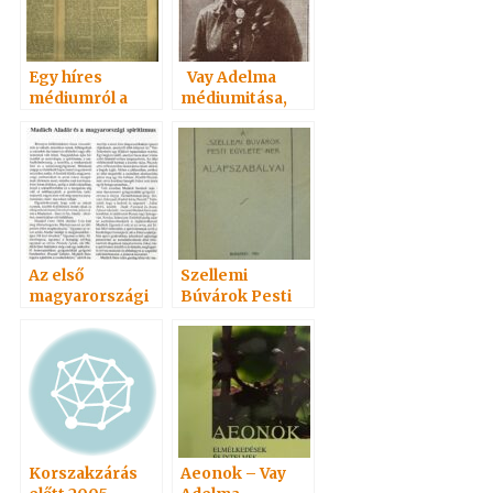
Egy híres
Vay Adelma
médiumról a
médiumitása,
Vasárnapi
könyvei
újságban 1901
Az első
Szellemi
magyarországi
Búvárok Pesti
spiritiszta
Egylete
egylet
(Geistiger
Forscher in
Pest-Buda)
Korszakzárás
Aeonok – Vay