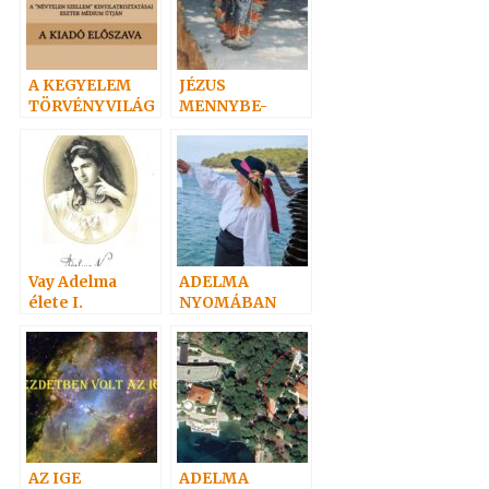
A KEGYELEM
JÉZUS
TÖRVÉNYVILÁG
MENNYBE-
A
MENETELE
Vay Adelma
ADELMA
élete I.
NYOMÁBAN
személyesen 3.
AZ IGE
ADELMA