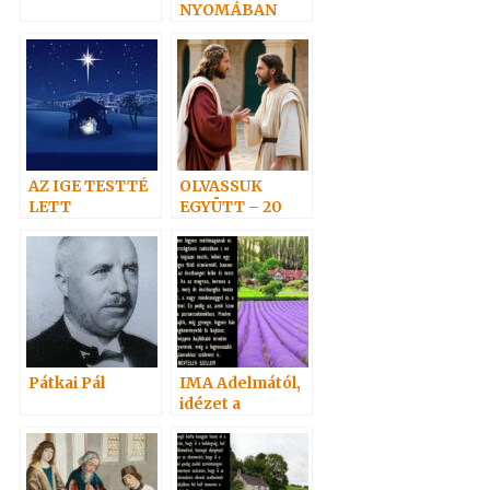
NYOMÁBAN
személyesen 2.
AZ IGE TESTTÉ
OLVASSUK
LETT
EGYÜTT – 20
Pátkai Pál
IMA Adelmától,
idézet a
Névtelen
Szellemtől 2.