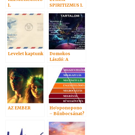
1.
SPIRITIZMUS 1.
– Szeretet az
igazság
tükrében
Levelet kaptunk
Domokos
László: A
Szellem élete
AZ EMBER
Ho’oponopono
– Bűnbocsánat?