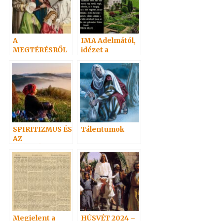
A
IMA Adelmától,
MEGTÉRÉSRŐL
idézet a
Névtelen
Szellemtől 28.
SPIRITIZMUS ÉS
Tálentumok
AZ
EVANGÉLIUMI
SPIRITIZMUS
Megjelent a
HÚSVÉT 2024 –