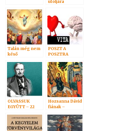
utoljára
Talán még nem
POSZT A
késő
POSZTRA
OLVASSUK
Hozsanna Dávid
EGYÜTT – 22
fiának –
Virágvasárnap
ADÁ-ról