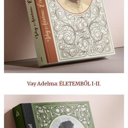
Vay Adelma: ÉLETEMBŐL I-II.