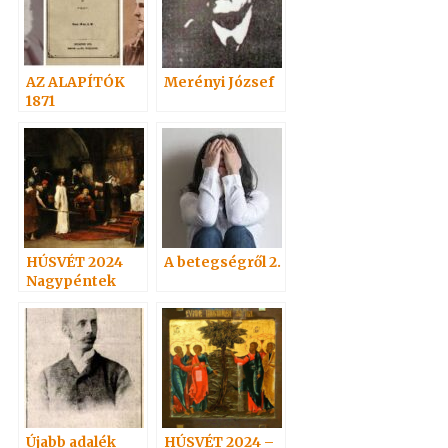
AZ ALAPÍTÓK
Merényi József
1871
HÚSVÉT 2024
A betegségről 2.
Nagypéntek
Újabb adalék
HÚSVÉT 2024 –