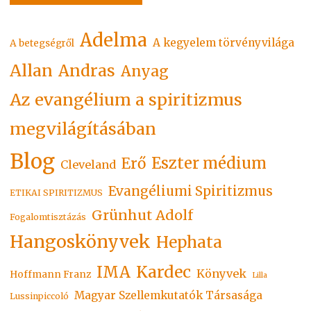
Adelma
A kegyelem törvényvilága
A betegségről
Allan
Andras
Anyag
Az evangélium a spiritizmus
megvilágításában
Blog
Eszter médium
Erő
Cleveland
Evangéliumi Spiritizmus
ETIKAI SPIRITIZMUS
Grünhut Adolf
Fogalomtisztázás
Hangoskönyvek
Hephata
Kardec
IMA
Könyvek
Hoffmann Franz
Lilla
Magyar Szellemkutatók Társasága
Lussinpiccoló