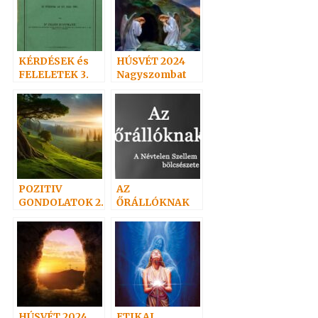
KÉRDÉSEK és
HÚSVÉT 2024
FELELETEK 3.
Nagyszombat
(39-51)
Hoffmann
professzor
POZITIV
AZ
GONDOLATOK 2.
ŐRÁLLÓKNAK
HÚSVÉT 2024
ETIKAI