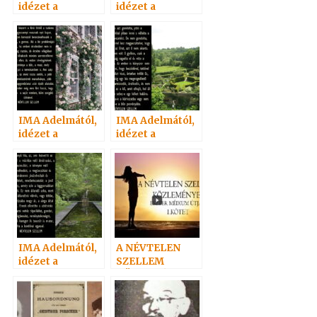
idézet a
idézet a
Névtelen
Névtelen
Szellemtől 8.
Szellemtől 13.
IMA Adelmától,
IMA Adelmától,
idézet a
idézet a
Névtelen
Névtelen
Szellemtől 24.
Szellemtől 17.
IMA Adelmától,
A NÉVTELEN
idézet a
SZELLEM
Névtelen
KÖZLEMÉNYEI
Szellemtől 11.
I.