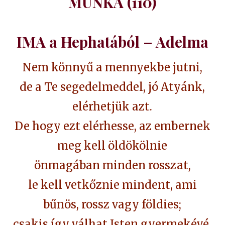
MUNKA (110)
IMA a Hephatából – Adelma
Nem könnyű a mennyekbe jutni,
de a Te segedelmeddel, jó Atyánk,
elérhetjük azt.
De hogy ezt elérhesse, az embernek
meg kell öldökölnie
önmagában minden rosszat,
le kell vetkőznie mindent, ami
bűnös, rossz vagy földies;
csakis így válhat Isten gyermekévé.