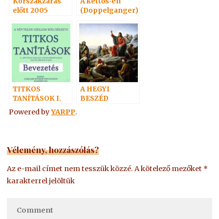
Korszakzárás
A kettős-én
előtt 2005
(Doppelganger)
1.
TITKOS
A HEGYI
TANÍTÁSOK I.
BESZÉD
Powered by
YARPP
.
Vélemény, hozzászólás?
Az e-mail címet nem tesszük közzé.
A kötelező mezőket
*
karakterrel jelöltük