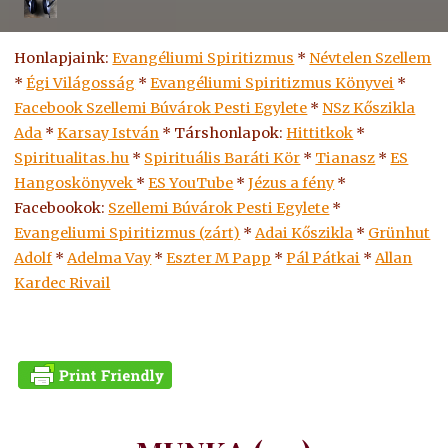
Honlapjaink:
Evangéliumi Spiritizmus
*
Névtelen Szellem
*
Égi Világosság
*
Evangéliumi Spiritizmus Könyvei
*
Facebook Szellemi Búvárok Pesti Egylete
*
NSz Kőszikla
Ada
*
Karsay István
* Társhonlapok:
Hittitkok
*
Spiritualitas.hu
*
Spirituális Baráti Kör
*
Tianasz
*
ES
Hangoskönyvek
*
ES
YouTube
*
Jézus a fény
*
Facebookok:
Szellemi Búvárok Pesti Egylete
*
Evangeliumi Spiritizmus (zárt)
*
Adai Kőszikla
*
Grünhut
Adolf
*
Adelma Vay
*
Eszter M Papp
*
Pál Pátkai
*
Allan
Kardec Rivail