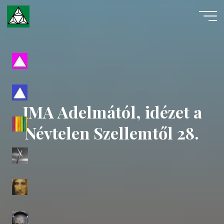
Skip
to
content
Evangéliumi
Spiritizmus
IMA Adelmától, idézet a
Névtelen Szellemtől 28.