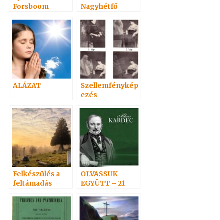
Forsboom
Nagyhétfő
Bernátról
ALÁZAT
Szellemfénykép
ezés
Felkészülés a
OLVASSUK
feltámadás
EGYÜTT – 21
ünnepére 2. –
Adai közlemény