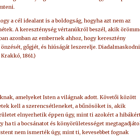
mteni.
gy a cél idealant is a boldogság, hogyha azt nem az
nétek. A kereszténység vértanúkról beszél, akik örömm
ban azonban az embernek ahhoz, hogy keresztény
 önzését, gőgjét, és hiúságát leszerelje. Diadalmaskodni
, Krakkó, 1861.)
knak, amelyeket Isten a világnak adott. Követői között
etek kell a szerencsétleneket, a bűnösöket is, akik
letet elnyerhetik éppen úgy, mint ti azokért a hibákért
y ha ti a bocsánatot és könyörületességet megtagadjáto
Istent nem ismerték úgy, mint ti, kevesebbet fognak