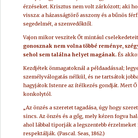
érzéseket. Krisztus nem volt zárkózott; aki hoz
vissza: a házasságtörő asszony és a bűnös férf
segedelmét, a szenvedőktől.
Vajon mikor veszitek Őt mintául cselekedete
gonosznak nem volna többé reménye, szégy
sehol sem találna helyet magának.
És akkor
Kezdjétek önmagatoknál a példaadással; leg
személyválogatás nélkül, és ne tartsátok job
hagyjátok Istenre az ítélkezés gondját. Mert 
konkolytól.
„Az önzés a szeretet tagadása, úgy hogy szere
sincs. Az önzés és a gőg, mely kézen fogva hal
ahol lábbal tiporják a legszentebb érzelmeket
respektálják. (Pascal. Seas, 1862.)