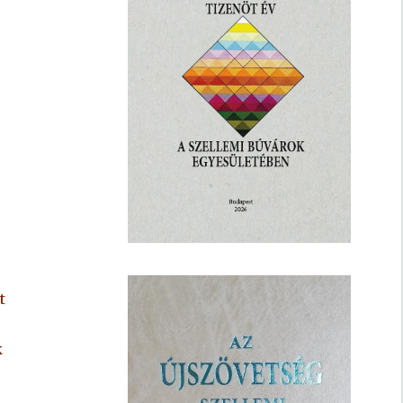
,
t
k