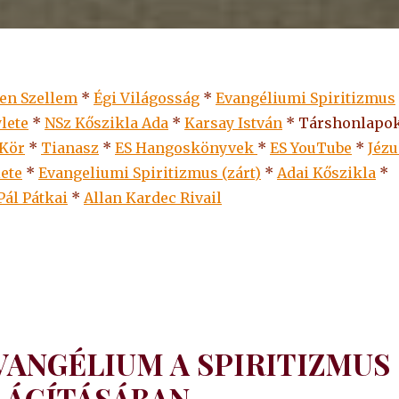
len Szellem
*
Égi Világosság
*
Evangéliumi Spiritizmus
lete
*
NSz Kőszikla Ada
*
Karsay István
* Társhonlapok
 Kör
*
Tianasz
*
ES Hangoskönyvek
*
ES
YouTube
*
Jézu
lete
*
Evangeliumi Spiritizmus (zárt)
*
Adai Kőszikla
*
Pál Pátkai
*
Allan Kardec Rivail
VANGÉLIUM A SPIRITIZMUS
LÁGÍTÁSÁBAN