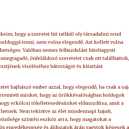
im, hogy a szeretet hit nélkül oly társadalmi rend
boldoggá tenni, nem volna elegendő. Azt kellett volna
hetséges. Valóban nemes felbuzdulást hitehagyott
önmegtagadó, önfeláldozó szeretetet csak ott találhattok
esztjének viseléséhez bátorságot és kitartást
etet hajhászó ember azzal, hogy elegendő, ha csak a saj
t teremtett minket, hogy az örökkévalóságban boldogok
 hogy erkölcsi tökéletesedésünket előmozdítsa, amit a
íthetnek. Nem tekintve az élet mindennapi hajait,
nbözősége szintén eszköz arra, hogy magatokat a
nös engedékenység és áldozatok árán vagytok képesek a