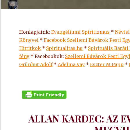
Honlapjaink:
Evangéliumi Spiritizmus
*
Névte
Könyvei
*
Facebook Szellemi Búvárok Pesti Egy
Hittitkok
*
Spiritualitas.hu
*
Spirituális Baráti
fény
* Facebookok:
Szellemi Búvárok Pesti Egy
Grünhut Adolf
*
Adelma Vay
*
Eszter M Papp
*
ALLAN KARDEC: AZ E
MEGVI