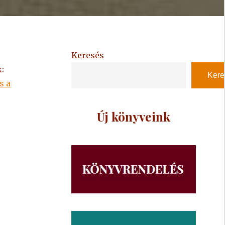
Keresés
:
Kere
s a
Új könyveink