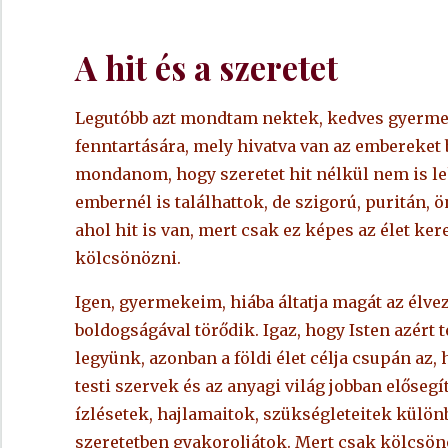
A hit és a szeretet
Legutóbb azt mondtam nektek, kedves gyermeke
fenntartására, mely hivatva van az embereket 
mondanom, hogy szeretet hit nélkül nem is le
embernél is találhattok, de szigorú, puritán, 
ahol hit is van, mert csak ez képes az élet ker
kölcsönözni.
Igen, gyermekeim, hiába áltatja magát az élvez
boldogságával törődik. Igaz, hogy Isten azér
legyünk, azonban a földi élet célja csupán az,
testi szervek és az anyagi világ jobban előseg
ízlésetek, hajlamaitok, szükségleteitek külö
szeretetben gyakoroljátok. Mert csak kölcsö