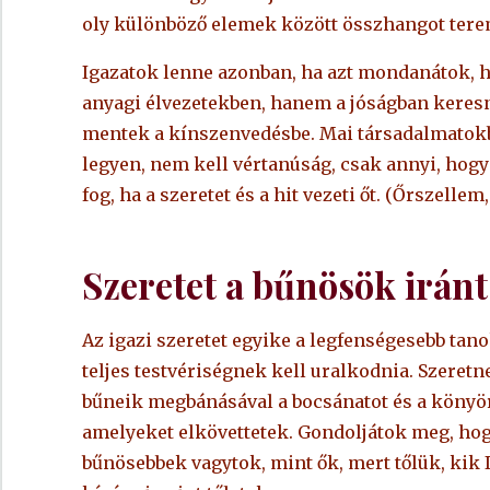
oly különböző elemek között összhangot tere
Igazatok lenne azonban, ha azt mondanátok, ho
anyagi élvezetekben, hanem a jóságban keres
mentek a kínszenvedésbe. Mai társadalmatok
legyen, nem kell vértanúság, csak annyi, hogy
fog, ha a szeretet és a hit vezeti őt. (Őrszellem
Szeretet a bűnösök iránt
Az igazi szeretet egyike a legfenségesebb tano
teljes testvériségnek kell uralkodnia. Szeretn
bűneik megbánásával a bocsánatot és a könyörü
amelyeket elkövettetek. Gondoljátok meg, hog
bűnösebbek vagytok, mint ők, mert tőlük, kik 