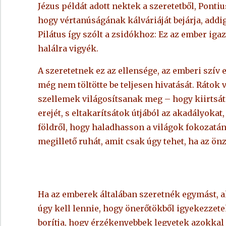
Jézus példát adott nektek a szeretetből, Pontiu
hogy vértanúságának kálváriáját bejárja, add
Pilátus így szólt a zsidókhoz: Ez az ember iga
halálra vigyék.
A szeretetnek ez az ellensége, az emberi szív
még nem töltötte be teljesen hivatását. Rátok vá
szellemek világosítsanak meg – hogy kiirtsáto
erejét, s eltakarítsátok útjából az akadályokat
földről, hogy haladhasson a világok fokozatán, 
megillető ruhát, amit csak úgy tehet, ha az önzé
Ha az emberek általában szeretnék egymást, a
úgy kell lennie, hogy önerőtökből igyekezzete
borítja, hogy érzékenyebbek legyetek azokkal