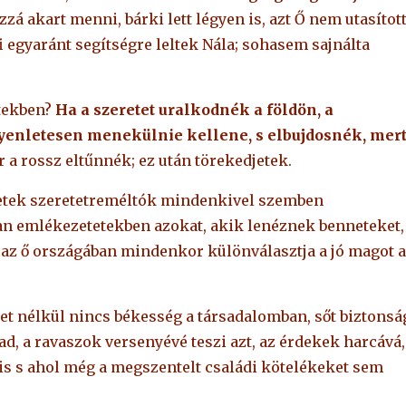
zá akart menni, bárki lett légyen is, azt Ő nem utasítot
i egyaránt segítségre leltek Nála; sohasem sajnálta
itekben?
Ha a szeretet uralkodnék a földön, a
enletesen menekülnie kellene, s elbujdosnék, mer
 a rossz eltűnnék; ez után törekedjetek.
yetek szeretetreméltók mindenkivel szemben
ban emlékezetetekben azokat, akik lenéznek benneteket,
Ő az ő országában mindenkor különválasztja a jó magot a
tet nélkül nincs békesség a társadalomban, sőt biztonsá
ad, a ravaszok versenyévé teszi azt, az érdekek harcává,
 is s ahol még a megszentelt családi kötelékeket sem