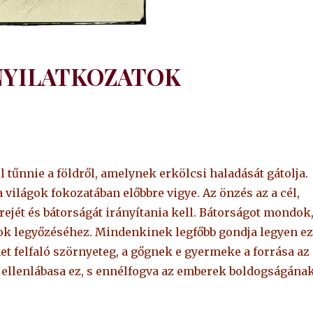
NYILATKOZATOK
 tűnnie a földről, amelynek erkölcsi haladását gátolja.
 a világok fokozatában előbbre vigye. Az önzés az a cél,
rejét és bátorságát irányítania kell. Bátorságot mondok
ok legyőzéséhez. Mindenkinek legfőbb gondja legyen ez
t felfaló szörnyeteg, a gőgnek e gyermeke a forrása az
 ellenlábasa ez, s ennélfogva az emberek boldogságána