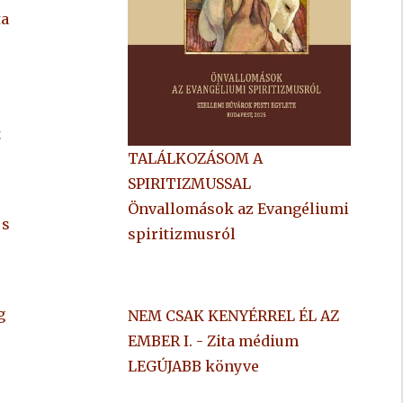
ta
t
TALÁLKOZÁSOM A
SPIRITIZMUSSAL
Önvallomások az Evangéliumi
 s
spiritizmusról
g
NEM CSAK KENYÉRREL ÉL AZ
EMBER I. - Zita médium
LEGÚJABB könyve