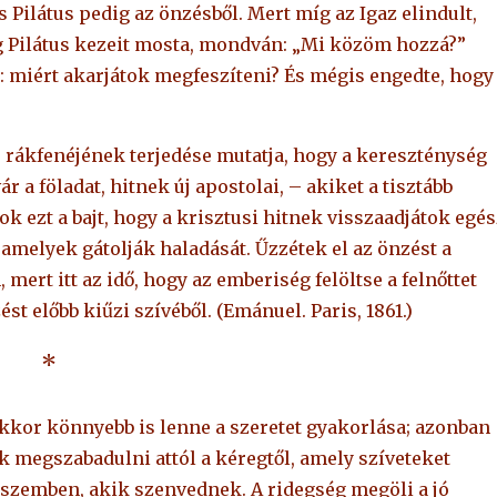
s Pilátus pedig az önzésből. Mert míg az Igaz elindult,
ig Pilátus kezeit mosta, mondván: „Mi közöm hozzá?”
z: miért akarjátok megfeszíteni? És mégis engedte, hogy
 e rákfenéjének terjedése mutatja, hogy a kereszténység
r a föladat, hitnek új apostolai, – akiket a tisztább
k ezt a bajt, hogy a krisztusi hitnek visszaadjátok egés
, amelyek gátolják haladását. Űzzétek el az önzést a
mert itt az idő, hogy az emberiség felöltse a felnőttet
st előbb kiűzi szívéből. (Emánuel. Paris, 1861.)
*
kkor könnyebb is lenne a szeretet gyakorlása; azonban
k megszabadulni attól a kéregtől, amely szíveteket
 szemben, akik szenvednek. A ridegség megöli a jó