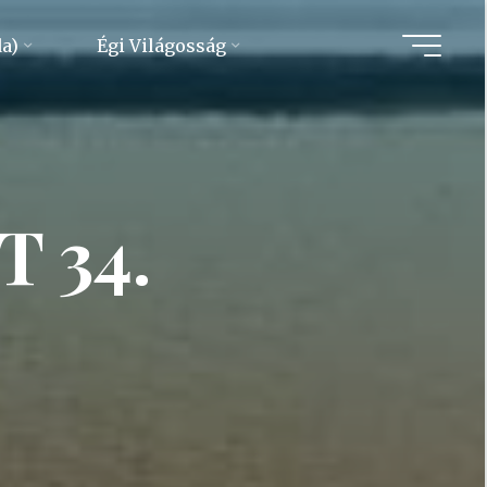
da)
Égi Világosság
 34.