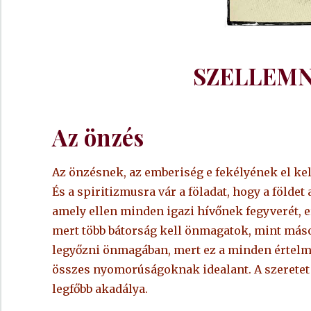
SZELLEM
Az önzés
Az önzésnek, az emberiség e fekélyének el kell
És a spiritizmusra vár a föladat, hogy a földet
amely ellen minden igazi hívőnek fegyverét, e
mert több bátorság kell önmagatok, mint más
legyőzni önmagában, mert ez a minden értelme
összes nyomorúságoknak idealant. A szeretet
legfőbb akadálya.