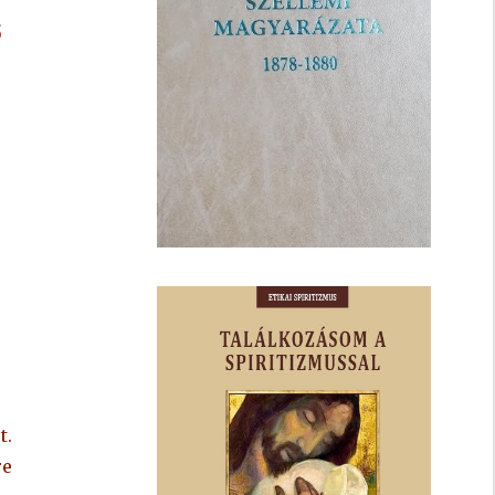
ő
t.
re