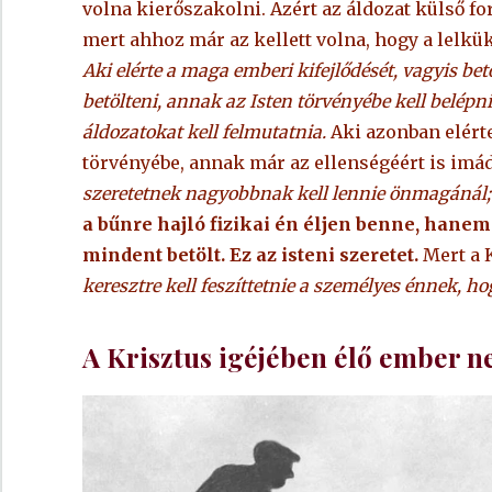
volna kierőszakolni. Azért az áldozat külső for
mert ahhoz már az kellett volna, hogy a lelkük
Aki elérte a maga emberi kifejlődését, vagyis bet
betölteni, annak az Isten törvényébe kell belépn
áldozatokat kell felmutatnia.
Aki azonban elérte 
törvényébe, annak már az ellenségéért is imádk
szeretetnek nagyobbnak kell lennie önmagánál;
a bűnre hajló fizikai én éljen benne, hanem
mindent betölt. Ez az isteni szeretet.
Mert a 
keresztre kell feszíttetnie a személyes énnek, h
A Krisztus igéjében élő ember n