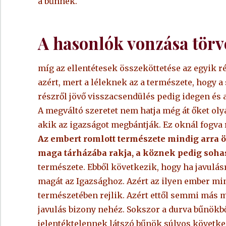
a bűnnek.
A hasonlók vonzása törv
míg az ellentétesek összeköttetése az egyik r
azért, mert a léleknek az a természete, hogy a 
részről jövő visszacsendülés pedig idegen és 
A megváltó szeretet nem hatja még át őket ol
akik az igazságot megbántják. Ez oknál fogva r
Az embert romlott természete mindig arra ö
maga tárházába rakja, a köznek pedig sohas
természete. Ebből következik, hogy ha javulásr
magát az Igazsághoz. Azért az ilyen ember min
természetében rejlik. Azért ettől semmi más m
javulás bizony nehéz. Sokszor a durva bűnökb
jelentéktelennek látszó bűnök súlyos követ