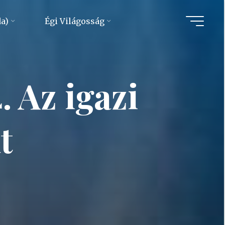
da)
Égi Világosság
 Az igazi
t