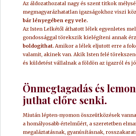
Az áldozathozatal nagy és szent titkok mélység
megmagyarázhatatlan igazságokhoz viszi köz
bár lényegében egy vele.
Az Isten Lelkétől áthatott lélek egyenletes me
gondossággal törekszik kielégíteni annak érzé
boldogíthat.
Amikor a lélek eljutott erre a fok
valamit, akinek van. Akik Isten felé törekszen
és küldetést vállalnak a földön az igazról és
Önmegtagadás és lemond
juthat előre senki.
Miután lépten-nyomon összeütközések vannak,
a homályosabb értelműért, a szeretetben elmara
megaláztatásnak, gyanúsításnak, rosszakaratn