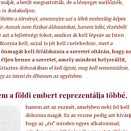
máját, a betűt megtartották, de a lényeget mellőzték,
 is átalakuljon.
öltötte a törvényt, amennyire azt a lélek emberileg képes
ie. Annak nem fizikai áldozatokat, hanem lelki, érzésbéli
azt a fejlettségi fokot, amikor át kell lépnie az Isten
oznia kell, azzal is jót kell cselekednie,
mert a
önmagát kell feláldoznia a szeretet oltárán, hogy n
 éljen benne a szeretet, amely mindent helyreállít,
Krisztus áldozatában
el kell égnie, meg kell semmisülnie,
ogy az isteni én élhessen az egyénben.
em a földi embert reprezentálja többé,
hanem azt az eszmét, amelyben neki fel kell
áldoznia magát. Ez az eszme pedig azt kívánj
hogy az „én” minden egyes alkalommal,