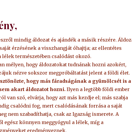
ény,
észről mindig áldozat és ajándék a másik részére. Áldoz
saját érzésének a visszhangját óhajtja; az ellentétes
a lélek természetében csalódást okozó.
yan mélyen, hogy áldozatokat tudnának hozni azokért,
ájuk nézve sokszor megpróbáltatást jelent a földi élet.
sztönözte, hogy más fáradságának a gyümölcsét is a
em akart áldozatot hozni.
Ilyen a legtöbb földi ember
ól van szó, elvárja, hogy azt más kezdje el; más szabja
dig csalódni fog, mert csalódásának forrása a saját
eg nem szabadíthatja, csak az Igazság ismerete. A
ől egész könnyen meggyógyul a lélek, míg a
kezményeket eredményeznek.