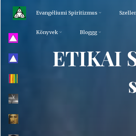
Skip
to
Evangéliumi Spiritizmus
Szelle
content
Evangéliumi
Könyvek
Bloggg
Spiritizmus
ETIKAI S