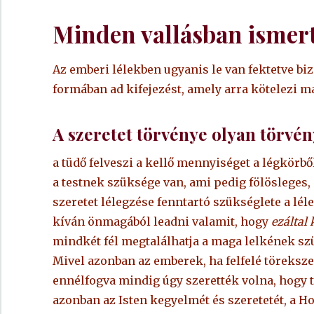
Minden vallásban ismert
Az emberi lélekben ugyanis le van fektetve b
formában ad kifejezést, amely arra kötelezi m
A szeretet törvénye olyan törvén
a tüdő felveszi a kellő mennyiséget a légkörbő
a testnek szüksége van, ami pedig fölösleges, 
szeretet lélegzése fenntartó szükséglete a lél
kíván önmagából leadni valamit, hogy
ezáltal 
mindkét fél megtalálhatja a maga lelkének sz
Mivel azonban az emberek, ha felfelé töreksz
ennélfogva mindig úgy szerették volna, hogy 
azonban az Isten kegyelmét és szeretetét, a Hoz