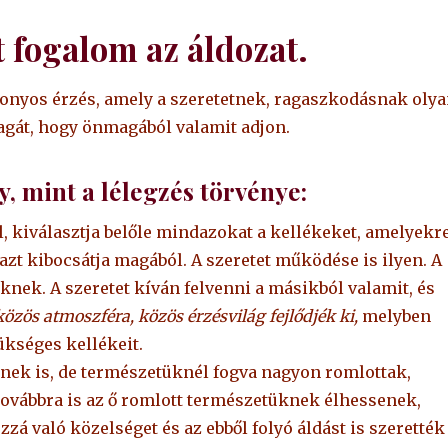
 fogalom az áldozat.
izonyos érzés, amely a szeretetnek, ragaszkodásnak oly
agát, hogy önmagából valamit adjon.
y, mint a lélegzés törvénye:
l, kiválasztja belőle mindazokat a kellékeket, amelyekr
azt kibocsátja magából. A szeretet működése is ilyen. A
eknek. A szeretet kíván felvenni a másikból valamit, és
közös atmoszféra, közös érzésvilág fejlődjék ki,
melyben
ükséges kellékeit.
enek is, de természetüknél fogva nagyon romlottak,
továbbra is az ő romlott természetüknek élhessenek,
zá való közelséget és az ebből folyó áldást is szerették