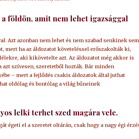
 a földön, amit nem lehet igazsággal
al. Azt azonban nem lehet és nem szabad senkinek sem
, mert ha az áldozatot követeléssel erőszakolták ki,
élekre, aki kikövetelte azt. Az áldozatot még akkor is
a azt szívesen, szeretetből hozták. Bár minden
ébe – mert a fejlődés csakis áldozatok által juthat
 hat oldólag és bontólag a világ bűneinek
yos lelki terhet szed magára vele.
át égeti el a szeretet oltárán, csak hogy a nagy égi érzé