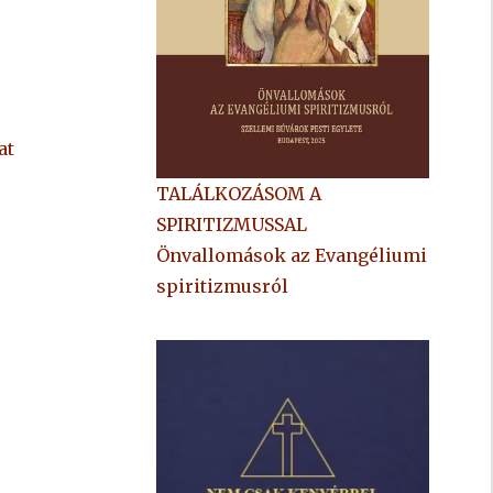
at
TALÁLKOZÁSOM A
SPIRITIZMUSSAL
Önvallomások az Evangéliumi
spiritizmusról