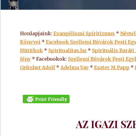
Honlapjaink:
Evangéliumi Spiritizmus
*
Névte
Könyvei
*
Facebook Szellemi Búvárok Pesti Egy
Hittitkok
*
Spiritualitas.hu
*
Spirituális Baráti
fény
* Facebookok:
Szellemi Búvárok Pesti Egy
Grünhut Adolf
*
Adelma Vay
*
Eszter M Papp
*
AZ IGAZI S