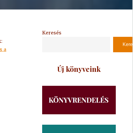
Keresés
:
Kere
s a
Új könyveink