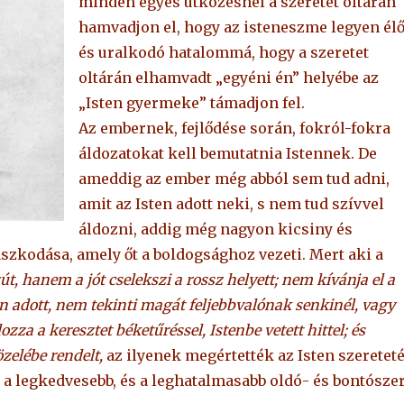
minden egyes ütközésnél a szeretet oltárán
hamvadjon el, hogy az isteneszme legyen él
és uralkodó hatalommá, hogy a szeretet
oltárán elhamvadt „egyéni én” helyébe az
„Isten gyermeke” támadjon fel.
Az embernek, fejlődése során, fokról-fokra
áldozatokat kell bemutatnia Istennek. De
ameddig az ember még abból sem tud adni,
amit az Isten adott neki, s nem tud szívvel
áldozni, addig még nagyon kicsiny és
gaszkodása, amely őt a boldogsághoz vezeti. Mert aki a
t, hanem a jót cselekszi a rossz helyett; nem kívánja el a
n adott, nem tekinti magát feljebbvalónak senkinél, vagy
za a keresztet béketűréssel, Istenbe vetett hittel; és
özelébe rendelt,
az ilyenek megértették az Isten szereteté
t a legkedvesebb, és a leghatalmasabb oldó- és bontósze