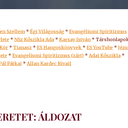
len Szellem
*
Égi Világosság
*
Evangéliumi Spiritizmus
lete
*
NSz Kőszikla Ada
*
Karsay István
* Társhonlapok
 Kör
*
Tianasz
*
ES Hangoskönyvek
*
ES
YouTube
*
Jézu
lete
*
Evangeliumi Spiritizmus (zárt)
*
Adai Kőszikla
*
Pál Pátkai
*
Allan Kardec Rivail
ZERETET: ÁLDOZAT