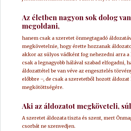
Az életben nagyon sok dolog van
megoldani,
hanem csak a szeretet önmegtagadó áldozatáv
megkövetelnie, hogy érette hozzanak áldozatot
akkor az súlyos vádként fog nehezedni arra a l
csak a legnagyobb hálával szabad elfogadni, h
áldozattétel be van véve az engesztelés törvény
előbbre –, de csak a szeretetből hozott áldozat
megkötöttségére.
Aki az áldozatot megköveteli, súl
A szeretet áldozata tiszta és szent, mert Önmag
csorbát ne szenvedjen.