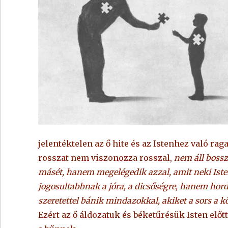
jelentéktelen az ő hite és az Istenhez való ra
rosszat nem viszonozza rosszal,
nem áll bosszú
másét, hanem megelégedik azzal, amit neki Iste
jogosultabbnak a jóra, a dicsőségre, hanem hordoz
szeretettel bánik mindazokkal, akiket a sors a k
Ezért az ő áldozatuk és béketűrésük Isten előt