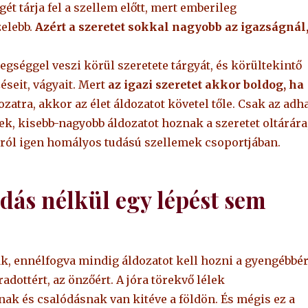
ét tárja fel a szellem előtt, mert emberileg
elebb.
Azért a szeretet sokkal nagyobb az igazságnál
legséggel veszi körül szeretete tárgyát, és körültekintő
seit, vágyait. Mert
az igazi szeretet akkor boldog, ha
ozatra, akkor az élet áldozatot követel tőle. Csak az adh
ek, kisebb-nagyobb áldozatot hoznak a szeretet oltárára
 jóról igen homályos tudású szellemek csoportjában.
ás nélkül egy lépést sem
 ennélfogva mindig áldozatot kell hozni a gyengébbér
dottért, az önzőért. A jóra törekvő lélek
ak és csalódásnak van kitéve a földön. És mégis ez a