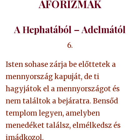
AFORIZMÁK
A Hephatából – Adelm
ától
6.
Isten sohase zárja be előttetek a
mennyország kapuját, de ti
hagyjátok el a mennyországot és
nem találtok a bejáratra. Bensőd
templom legyen, amelyben
menedéket találsz, elmélkedsz és
imádkozol.