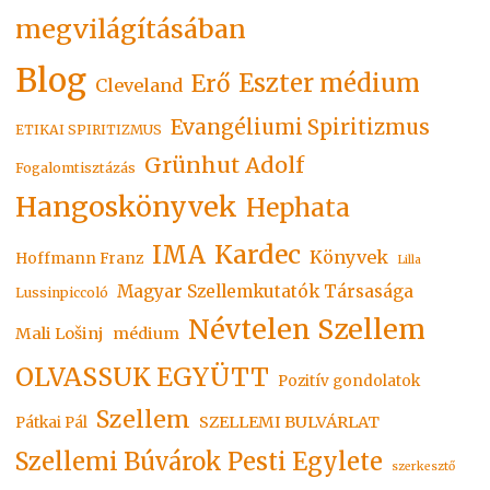
megvilágításában
Blog
Eszter médium
Erő
Cleveland
Evangéliumi Spiritizmus
ETIKAI SPIRITIZMUS
Grünhut Adolf
Fogalomtisztázás
Hangoskönyvek
Hephata
Kardec
IMA
Könyvek
Hoffmann Franz
Lilla
Magyar Szellemkutatók Társasága
Lussinpiccoló
Névtelen Szellem
Mali Lošinj
médium
OLVASSUK EGYÜTT
Pozitív gondolatok
Szellem
SZELLEMI BULVÁRLAT
Pátkai Pál
Szellemi Búvárok Pesti Egylete
szerkesztő