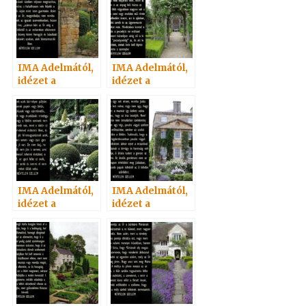
IMA Adelmától,
IMA Adelmától,
idézet a
idézet a
Névtelen
Névtelen
Szellemtől 43.
Szellemtől 5.
IMA Adelmától,
IMA Adelmától,
idézet a
idézet a
Névtelen
Névtelen
Szellemtől 48.
Szellemtől 21.