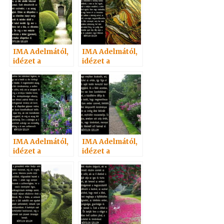
IMA Adelmától,
IMA Adelmától,
idézet a
idézet a
Névtelen
Névtelen
Szellemtől 33.
Szellemtől 29.
IMA Adelmától,
IMA Adelmától,
idézet a
idézet a
Névtelen
Névtelen
Szellemtől 34.
Szellemtől 31.