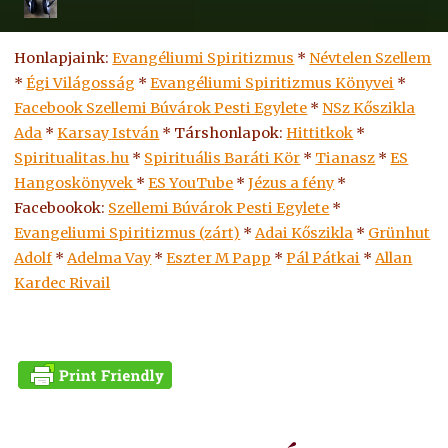
Honlapjaink:
Evangéliumi Spiritizmus
*
Névtelen Szellem
*
Égi Világosság
*
Evangéliumi Spiritizmus Könyvei
*
Facebook Szellemi Búvárok Pesti Egylete
*
NSz Kőszikla
Ada
*
Karsay István
* Társhonlapok:
Hittitkok
*
Spiritualitas.hu
*
Spirituális Baráti Kör
*
Tianasz
*
ES
Hangoskönyvek
*
ES
YouTube
*
Jézus a fény
*
Facebookok:
Szellemi Búvárok Pesti Egylete
*
Evangeliumi Spiritizmus (zárt)
*
Adai Kőszikla
*
Grünhut
Adolf
*
Adelma Vay
*
Eszter M Papp
*
Pál Pátkai
*
Allan
Kardec Rivail