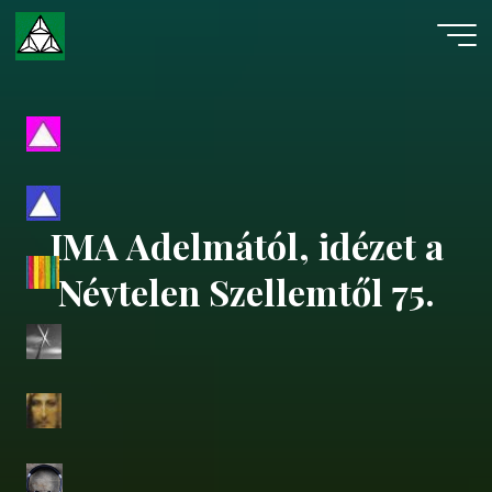
Skip
to
content
Evangéliumi
Spiritizmus
IMA Adelmától, idézet a
Névtelen Szellemtől 75.