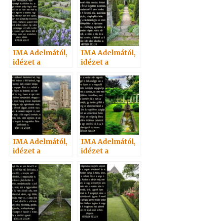
IMA Adelmától,
IMA Adelmától,
idézet a
idézet a
Névtelen
Névtelen
Szellemtől 52.
Szellemtől 9.
IMA Adelmától,
IMA Adelmától,
idézet a
idézet a
Névtelen
Névtelen
Szellemtől 35.
Szellemtől 19.