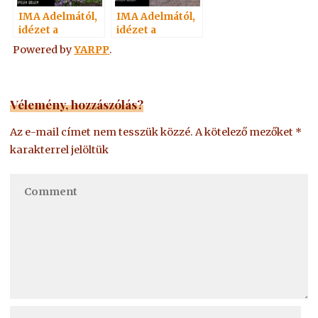
IMA Adelmától,
IMA Adelmától,
idézet a
idézet a
Névtelen
Névtelen
Powered by
YARPP
.
Szellemtől 3.
Szellemtől 44.
Vélemény, hozzászólás?
Az e-mail címet nem tesszük közzé.
A kötelező mezőket
*
karakterrel jelöltük