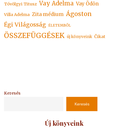
Vay Adelma
Vay Ödön
Tóvölgyi Titusz
Ágoston
Zita médium
Villa Adelma
Égi Világosság
ÉLETEMBŐL
ÖSSZEFÜGGÉSEK
Čikat
új könyveink
Keresés
Keresés
Új könyveink