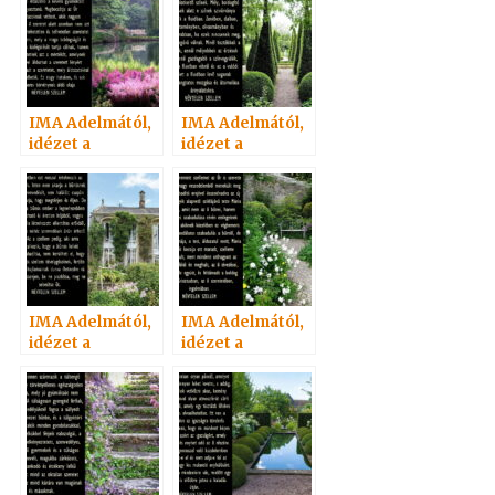
IMA Adelmától,
IMA Adelmától,
idézet a
idézet a
Névtelen
Névtelen
Szellemtől 38.
Szellemtől 14.
IMA Adelmától,
IMA Adelmától,
idézet a
idézet a
Névtelen
Névtelen
Szellemtől 47.
Szellemtől 36.