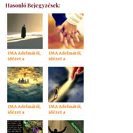
Hasonló Bejegyzések:
IMA Adelmától,
IMA Adelmától,
idézet a
idézet a
Névtelen
Névtelen
Szellemtől 72.
Szellemtől 69.
IMA Adelmától,
IMA Adelmától,
idézet a
idézet a
Névtelen
Névtelen
Szellemtől 70.
Szellemtől 72/1.