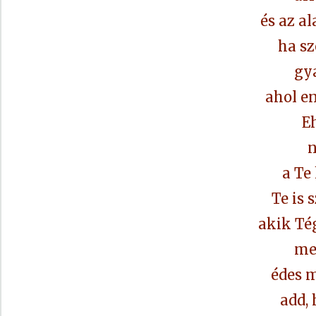
és az al
ha sz
gya
ahol e
E
n
a Te
Te is 
akik Té
me
édes 
add,