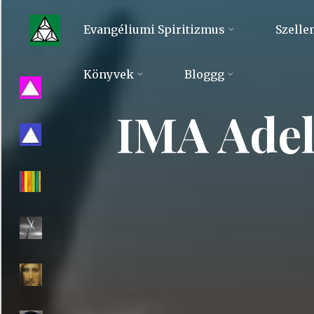
Skip
to
Evangéliumi Spiritizmus
Szelle
content
Evangéliumi
Könyvek
Bloggg
Spiritizmus
IMA Adel