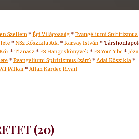
len Szellem
*
Égi Világosság
*
Evangéliumi Spiritizmus
lete
*
NSz Kőszikla Ada
*
Karsay István
* Társhonlapok
 Kör
*
Tianasz
*
ES Hangoskönyvek
*
ES
YouTube
*
Jézu
lete
*
Evangeliumi Spiritizmus (zárt)
*
Adai Kőszikla
*
Pál Pátkai
*
Allan Kardec Rivail
ETET (20)