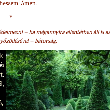
hessem! Ámen.
*
édelmezni – ha mégannyira ellentétben áll is a
őződésével – bátorság.