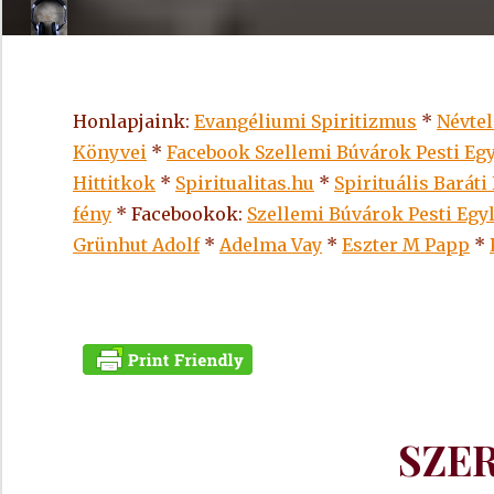
Honlapjaink:
Evangéliumi Spiritizmus
*
Névte
Könyvei
*
Facebook Szellemi Búvárok Pesti Egy
Hittitkok
*
Spiritualitas.hu
*
Spirituális Baráti
fény
* Facebookok:
Szellemi Búvárok Pesti Egy
Grünhut Adolf
*
Adelma Vay
*
Eszter M Papp
*
SZER