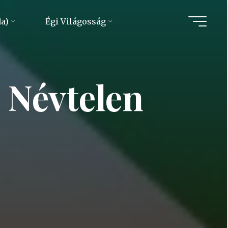
da)
Égi Világosság
 Névtelen