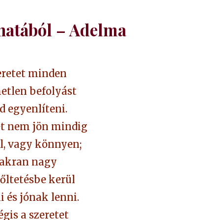
hatából – Adelma
eretet minden
etlen befolyást
d egyenlíteni.
et nem jön mindig
, vagy könnyen;
akran nagy
őltetésbe kerül
i és jónak lenni.
gis a szeretet