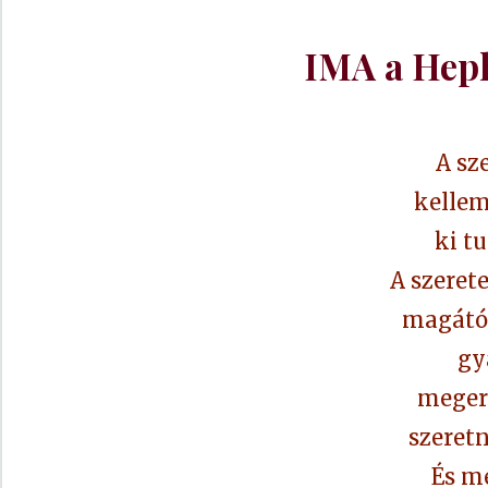
IMA a Hep
A sz
kellem
ki tu
A szeret
magától
gy
meger
szeretn
És mé