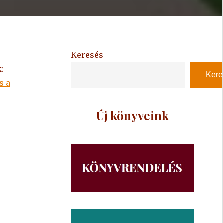
Keresés
:
Kere
s a
Új könyveink