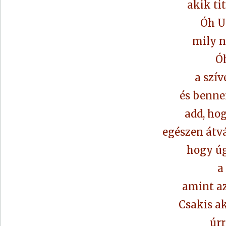
akik ti
Óh U
mily n
Ó
a szí
és benn
add, ho
egészen átvá
hogy úg
a
amint az
Csakis a
úr