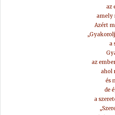
az 
amely 
Azért m
„Gyakorol
a 
Gy
az ember
ahol
és 
de é
a szeret
„Szer