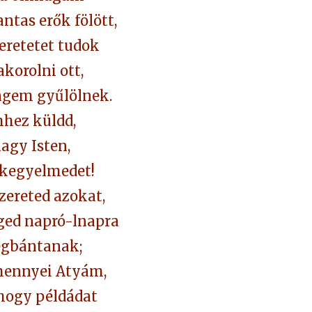
antas erők fölött,
eretetet tudok
korolni ott,
ngem gyűlölnek.
hhez küldd,
agy Isten,
 kegyelmedet!
szereted azokat,
ged napró-lnapra
gbántanak;
mennyei Atyám,
 hogy példádat