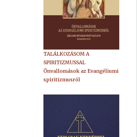
TALÁLKOZÁSOM A
SPIRITIZMUSSAL
Önvallomások az Evangéliumi
spiritizmusról