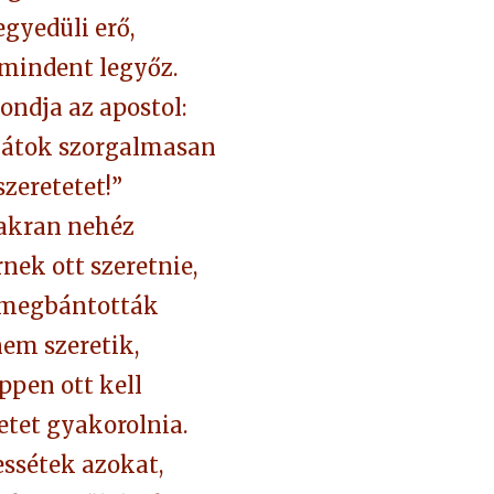
egyedüli erő,
mindent legyőz.
ondja az apostol:
játok szorgalmasan
szeretetet!”
akran nehéz
nek ott szeretnie,
 megbántották
nem szeretik,
ppen ott kell
etet gyakorolnia.
essétek azokat,