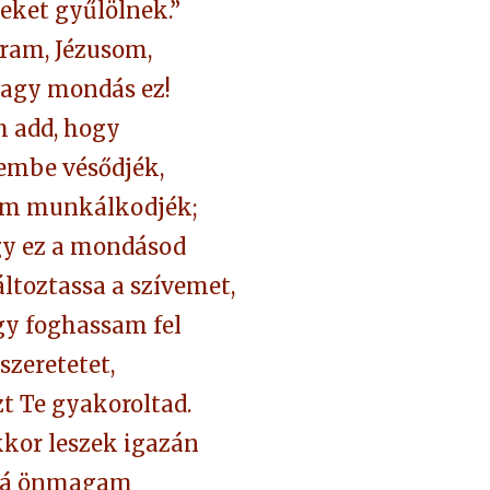
teket gyűlölnek.”
ram, Jézusom,
agy mondás ez!
h add, hogy
vembe vésődjék,
em munkálkodjék;
gy ez a mondásod
ltoztassa a szívemet,
y foghassam fel
 szeretetet,
t Te gyakoroltad.
kkor leszek igazán
rá önmagam