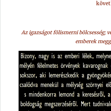
követ
Az igazságot fölismerni bölcsesség; v
emberek meggy