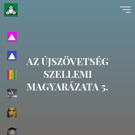
Skip
to
content
Evangéliumi
Spiritizmus
AZ ÚJSZÖVETSÉG
SZELLEMI
MAGYARÁZATA 5.