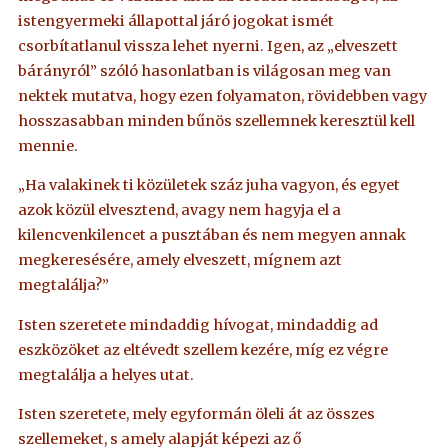
istengyermeki állapottal járó jogokat ismét
csorbítatlanul vissza lehet nyerni. Igen, az „elveszett
bárányról” szóló hasonlatban is világosan meg van
nektek mutatva, hogy ezen folyamaton, rövidebben vagy
hosszasabban minden bűnös szellemnek keresztül kell
mennie.
„Ha valakinek ti közületek száz juha vagyon, és egyet
azok közül elvesztend, avagy nem hagyja el a
kilencvenkilencet a pusztában és nem megyen annak
megkeresésére, amely elveszett, mígnem azt
megtalálja?”
Isten szeretete mindaddig hívogat, mindaddig ad
eszközöket az eltévedt szellem kezére, míg ez végre
megtalálja a helyes utat.
Isten szeretete, mely egyformán öleli át az összes
szellemeket, s amely alapját képezi az ő