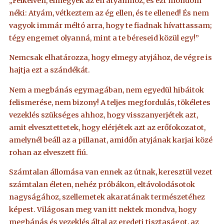
„Felkelvén, elmegyek az én atyámhoz, és ezt mondom
néki: Atyám, vétkeztem az ég ellen, és te ellened! És nem
vagyok immár méltó arra, hogy te fiadnak hívattassam;
tégy engemet olyanná, mint a te béreseid közül egy!”
Nemcsak elhatározza, hogy elmegy atyjához, de végre is
hajtja ezt a szándékát.
Nem a megbánás egymagában, nem egyedül hibáitok
felismerése, nem bizony! A teljes megfordulás, tökéletes
vezeklés szükséges ahhoz, hogy visszanyerjétek azt,
amit elvesztettetek, hogy elérjétek azt az erőfokozatot,
amelynél beáll az a pillanat, amidőn atyjának karjai közé
rohan az elveszett fiú.
Számtalan állomása van ennek az útnak, keresztül vezet
számtalan életen, nehéz próbákon, eltávolodásotok
nagyságához, szellemetek akaratának természetéhez
képest. Világosan meg van itt nektek mondva, hogy
megbánás és vezeklés által az eredeti tisztaságot, az