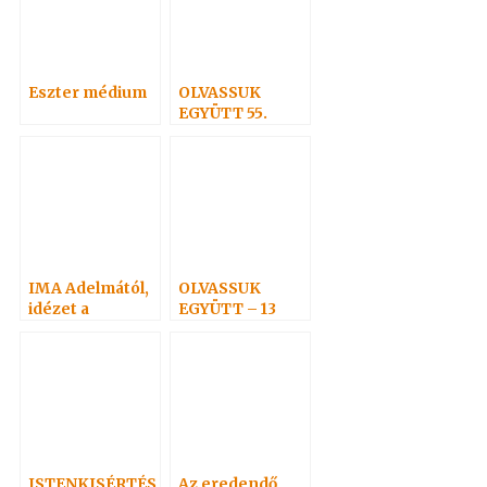
Eszter médium
OLVASSUK
EGYÜTT 55.
IMA Adelmától,
OLVASSUK
idézet a
EGYÜTT – 13
Névtelen
Szellemtől 2.
ISTENKISÉRTÉS
Az eredendő