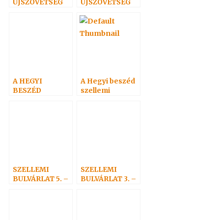
ÚJSZÖVETSÉG
ÚJSZÖVETSÉG
SZELLEMI
SZELLEMI
MAGYARÁZATA
MAGYARÁZATA
3.
2.
A HEGYI
A Hegyi beszéd
BESZÉD
szellemi
SZELLEMI
magyarázata-
MAGYARÁZATA
Máté I. 1999
SZELLEMI
SZELLEMI
BULVÁRLAT 5. –
BULVÁRLAT 3. –
MÁTRIX A
SZELLEMEK
TÚLVILÁG?
NAPTÁRA