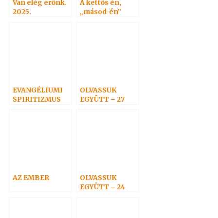
Van elég erőnk.
A kettős én,
2025.
„másod-én”
(Doppelgänger)
3.
EVANGÉLIUMI
OLVASSUK
SPIRITIZMUS
EGYÜTT – 27
03.
AZ EMBER
OLVASSUK
EGYÜTT – 24