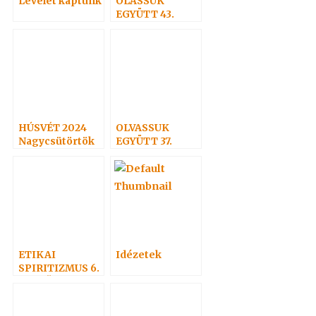
Levelet kaptunk
OLASSUK
EGYÜTT 43.
HÚSVÉT 2024
OLVASSUK
Nagycsütörtök
EGYÜTT 37.
ETIKAI
Idézetek
SPIRITIZMUS 6.
– A BŰN