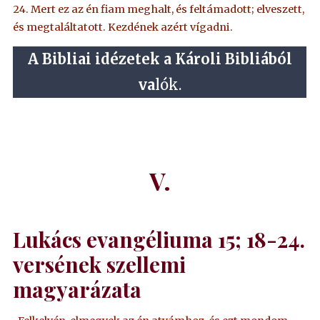
24. Mert ez az én fiam meghalt, és feltámadott; elveszett,
és megtaláltatott. Kezdének azért vígadni.
A Bibliai idézetek a Károli Bibliából
va
lók.
V.
Lukács evangéliuma 15; 18-24.
versének s
zellemi
magyarázat
a