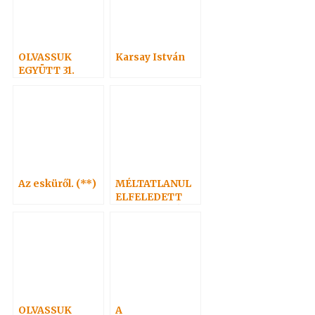
OLVASSUK
Karsay István
EGYÜTT 31.
Az esküről. (**)
MÉLTATLANUL
ELFELEDETT
SPIRITISZTÁK 1.
– SOLYMOSI
LAJOS
OLVASSUK
A