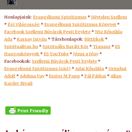
Honlapjaink:
Evangéliumi Spiritizmus
*
Névtelen Szellem
*
Égi Világosság
*
Evangéliumi Spiritizmus Könyvei
*
Facebook Szellemi Búvárok Pesti Egylete
*
NSz Kőszikla
Ada
*
Karsay István
* Társhonlapok:
Hittitkok
*
Spiritualitas.hu
*
Spirituális Baráti Kör
*
Tianasz
*
ES
Hangoskönyvek
*
ES
YouTube
*
Jézus a fény
*
Facebookok:
Szellemi Búvárok Pesti Egylete
*
Evangeliumi Spiritizmus (zárt)
*
Adai Kőszikla
*
Grünhut
Adolf
*
Adelma Vay
*
Eszter M Papp
*
Pál Pátkai
*
Allan
Kardec Rivail