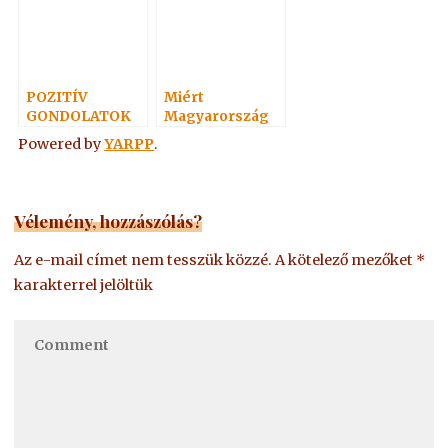
POZITÍV
Miért
GONDOLATOK
Magyarország
43.
az Evangéliumi
Powered by
YARPP
.
Spiritizmus
Hazája?
Vélemény, hozzászólás?
Az e-mail címet nem tesszük közzé.
A kötelező mezőket
*
karakterrel jelöltük