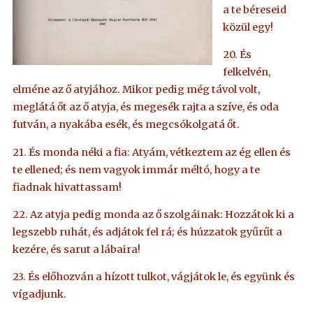
a te béreseid
közül egy!
20. És
felkelvén,
elméne az ő atyjához. Mikor pedig még távol volt,
meglátá őt az ő atyja, és megesék rajta a szíve, és oda
futván, a nyakába esék, és megcsókolgatá őt.
21. És monda néki a fia: Atyám, vétkeztem az ég ellen és
te ellened; és nem vagyok immár méltó, hogy a te
fiadnak hivattassam!
22. Az atyja pedig monda az ő szolgáinak: Hozzátok ki a
legszebb ruhát, és adjátok fel rá; és húzzatok gyűrűt a
kezére, és sarut a lábaira!
23. És előhozván a hízott tulkot, vágjátok le, és együnk és
vígadjunk.