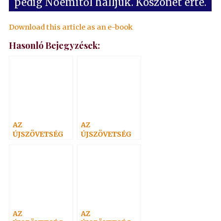
pedig Noémitől halljuk. Köszönet érte.
Download this article as an e-book
Hasonló Bejegyzések:
AZ
AZ
ÚJSZÖVETSÉG
ÚJSZÖVETSÉG
SZELLEMI
SZELLEMI
MAGYARÁZATA
MAGYARÁZATA
1.
4.
AZ
AZ