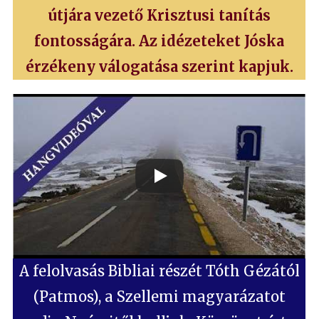
útjára vezető Krisztusi tanítás
fontosságára. Az idézeteket Jóska
érzékeny válogatása szerint kapjuk.
A felolvasás Bibliai részét Tóth Gézától
(Patmos), a Szellemi magyarázatot