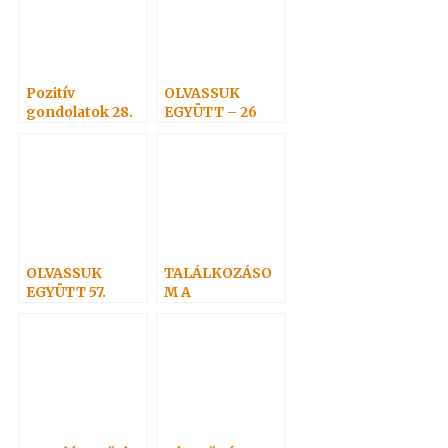
Pozitív
OLVASSUK
gondolatok 28.
EGYÜTT – 26
OLVASSUK
TALÁLKOZÁSO
EGYÜTT 57.
M A
SPIRITIZMUSSA
L