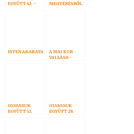
EGYÜTT 42. –
MEGTÉRÉSRŐL
Szeretet nélkül
nincs üdvösség
ISTEN AKARATA
A MAI KOR
VALLÁSA –
ÚJRANYOMOTT
KÖNYV
OLVASSUK
OLVASSUK
EGYÜTT 52.
EGYÜTT 28.