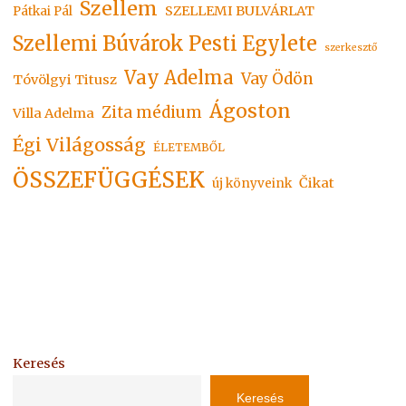
Szellem
SZELLEMI BULVÁRLAT
Pátkai Pál
Szellemi Búvárok Pesti Egylete
szerkesztő
Vay Adelma
Vay Ödön
Tóvölgyi Titusz
Ágoston
Zita médium
Villa Adelma
Égi Világosság
ÉLETEMBŐL
ÖSSZEFÜGGÉSEK
Čikat
új könyveink
Keresés
Keresés