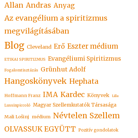
Allan
Andras
Anyag
Az evangélium a spiritizmus
megvilágításában
Blog
Eszter médium
Erő
Cleveland
Evangéliumi Spiritizmus
ETIKAI SPIRITIZMUS
Grünhut Adolf
Fogalomtisztázás
Hangoskönyvek
Hephata
Kardec
IMA
Könyvek
Hoffmann Franz
Lilla
Magyar Szellemkutatók Társasága
Lussinpiccoló
Névtelen Szellem
Mali Lošinj
médium
OLVASSUK EGYÜTT
Pozitív gondolatok