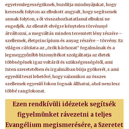
egyetemlegességüknek, buzdítja mindnyájukat, hogy
keressék folyton az elbukott angyalt, hogy segítsenek
annak folyton, s őt visszahozhatatlanul elbukni ne
engedjék. Az ellentét elvégre kénytelen törvénnyé
átváltozni, a megváltás minden teremtett lény részére –
szellemek, életprincípium és anyag részére – törvény. Ez
világos cáfolata az „örök kárhozat” fogalmának és a
legmeggyőzőbb bizonyítékot szolgáltatja az életek
többségének igaz voltáról és szükségességéről, ami
Isten szeretetében és irgalmában bírja gyökerét, s ami
egyedül teszi lehetővé, hogy valamikor az összes
szellemek egyenlő fokon fognak állhatni, ahol nem lesz
többé rangfokozat.
Ezen rendkívüli idézetek segítsék
figyelmünket rávezetni a teljes
Evangélium megismerésére, a Szeretet