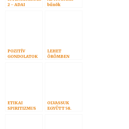
2 – ADAI
bűnök
gondolatok
POZITÍV
LEHET
GONDOLATOK
ÖRÖMBEN
38.
GYÁSZOLNI.?
ETIKAI
OLVASSUK
SPIRITIZMUS
EGYÜTT 58.
10. – A
MEGBOCSÁTÁS
RÓL, A