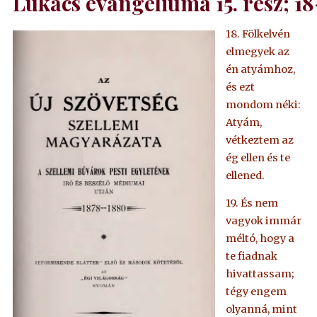
Lukács evangéliuma
15. rész; 1
18. Fölkelvén
elmegyek az
én atyámhoz,
és ezt
mondom néki:
Atyám,
vétkeztem az
ég ellen és te
ellened.
19. És nem
vagyok immár
méltó, hogy a
te fiadnak
hivattassam;
tégy engem
olyanná, mint