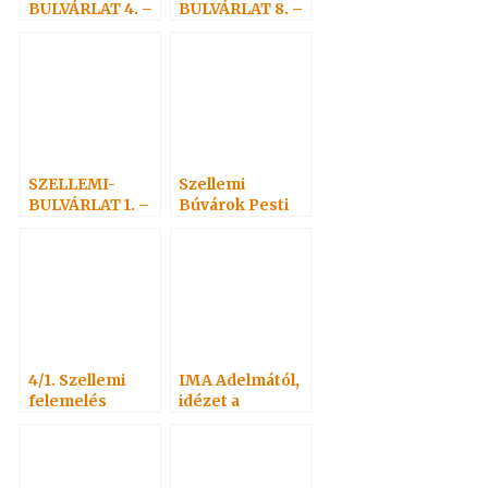
BULVÁRLAT 4. –
BULVÁRLAT 8. –
Adelma
Adelma
nevezetes
nevezetes
rokonai 3
rokonai 2
SZELLEMI-
Szellemi
BULVÁRLAT 1. –
Búvárok Pesti
Médiummal
Egylete
Corvinákra
(Geistiger
Forscher in
Pest-Buda)
4/1. Szellemi
IMA Adelmától,
felemelés
idézet a
Névtelen
Szellemtől 33.