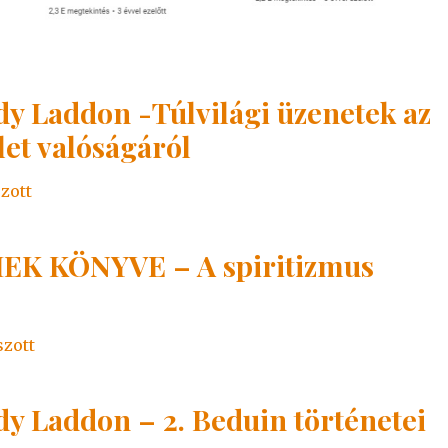
 Laddon -Túlvilági üzenetek az
let valóságáról
szott
K KÖNYVE – A spiritizmus
szott
 Laddon – 2. Beduin történetei