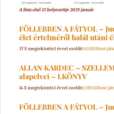
A lista első 12 helyezettje 2025 január
FÖLLEBBEN A FÁTYOL – Judy
élet értelméről halál utáni é
37 E megtekintés3 évvel ezelőtt
3:03:10Most ját
ALLAN KARDEC – SZELLEME
alapelvei – I.KÖNYV
14 E megtekintés3 évvel ezelőtt
2:38:02Most ját
FÖLLEBBEN A FÁTYOL – Judy