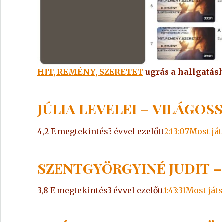
HIT, REMÉNY, SZERETET
ugrás a hallgatás
JÚLIA LEVELEI – VILÁGOS
4,2 E megtekintés3 évvel ezelőtt
2:13:07Most ját
SZENTGYÖRGYINÉ JUDIT –
3,8 E megtekintés3 évvel ezelőtt
1:43:31Most ját