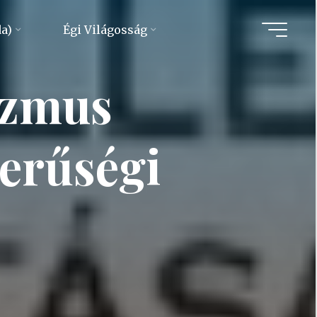
da)
Égi Világosság
izmus
erűségi