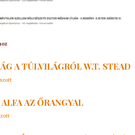
hoz
SÁG A TÚLVILÁGRÓL W.T. STEAD
szott
 ALFA AZ ŐRANGYAL
szott