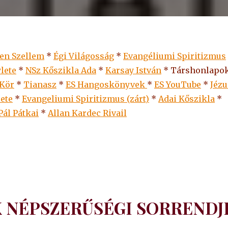
len Szellem
*
Égi Világosság
*
Evangéliumi Spiritizmus
lete
*
NSz Kőszikla Ada
*
Karsay István
* Társhonlapok
 Kör
*
Tianasz
*
ES Hangoskönyvek
*
ES
YouTube
*
Jézu
lete
*
Evangeliumi Spiritizmus (zárt)
*
Adai Kőszikla
*
Pál Pátkai
*
Allan Kardec Rivail
 NÉPSZERŰSÉGI SORRENDJ