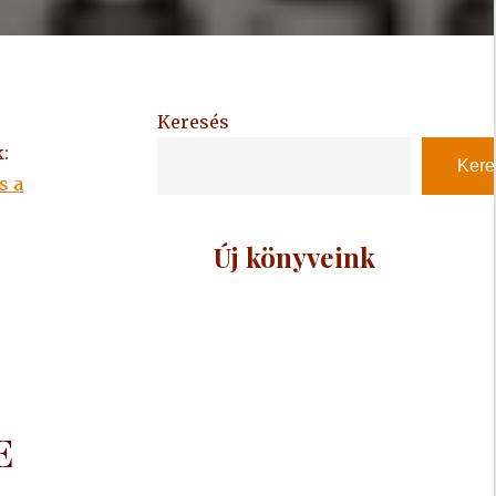
Keresés
:
Kere
s a
Új könyveink
E