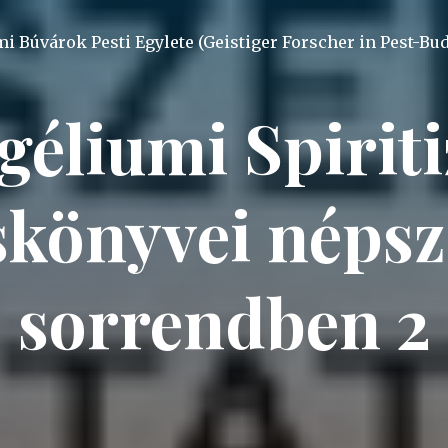
mi Búvárok Pesti Egylete (Geistiger Forscher in Pest-Bu
géliumi Spirit
könyvei népsz
sorrendben 2