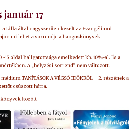
 január 17
t a Lilla által nagyszerüen kezelt az Evangéliumi
vajon mi lehet a sorrendje a hangoskönyvek
0 -15 oldal hallgatottsága emelkedett kb. 10%-al. És a
 mértékben. A „helyzési sorrend” nem változott.
Zita médium TANÍTÁSOK A VÉGSŐ IDŐKRŐL – 2. részének a
ettőt csúszott hátra.
skönyvek között