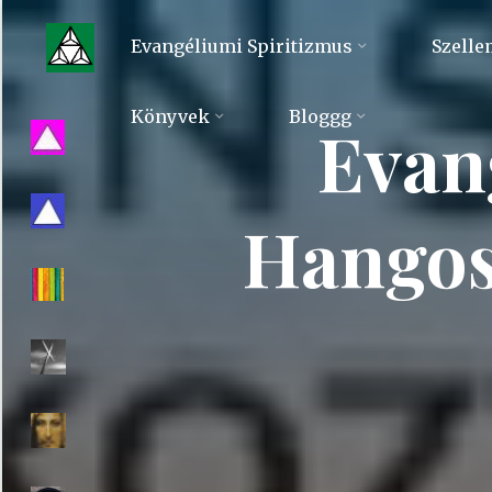
Skip
to
Evangéliumi Spiritizmus
Szelle
content
Evangéliumi
Könyvek
Bloggg
Evan
Spiritizmus
Hangos