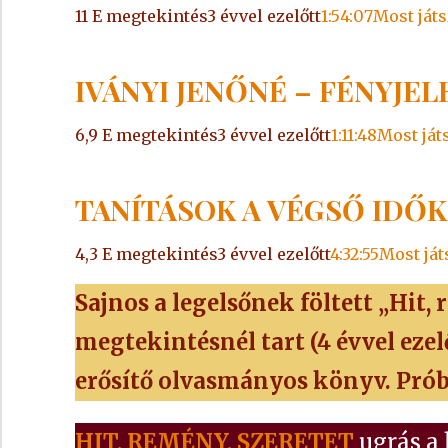
11 E megtekintés3 évvel ezelőtt
1:54:07Most játs
IVÁNYI JENŐNÉ – FÉNYJEL
6,9 E megtekintés3 évvel ezelőtt
1:11:48Most ját
TANÍTÁSOK A VÉGSŐ IDŐKR
4,3 E megtekintés3 évvel ezelőtt
4:32:55Most ját
Sajnos a legelsőnek föltett „Hit,
megtekintésnél tart (4 évvel ezel
erősítő olvasmányos könyv. Prób
HIT, REMÉNY, SZERETET
ugrás a 