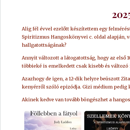
2025
Alig fél évvel ezelőtt készítettem egy felmérés
Spiritizmus Hangoskönyvei c. oldal alapján, 
hallgatottságának?
Annyit változott a látogatottság, hogy az első 1
többieké is emelkedett csak kisebb és változó
Azazhogy de igen, a 12-dik helyre beúszott 
kenyérről szóló epizódja. Gizi médium pedig k
Akinek kedve van tovább böngészhet a hango