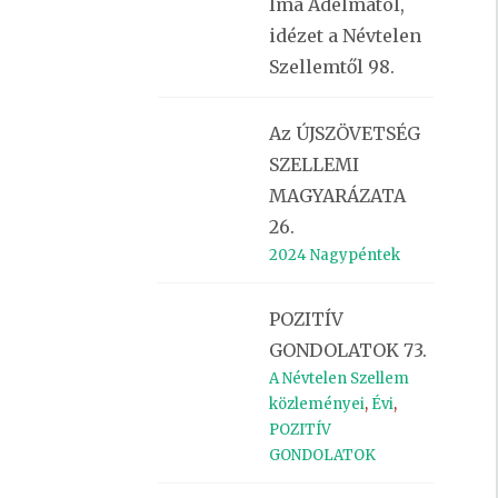
Ima Adelmától,
idézet a Névtelen
Szellemtől 98.
Az ÚJSZÖVETSÉG
SZELLEMI
MAGYARÁZATA
26.
2024 Nagypéntek
POZITÍV
GONDOLATOK 73.
A Névtelen Szellem
közleményei
,
Évi
,
POZITÍV
GONDOLATOK