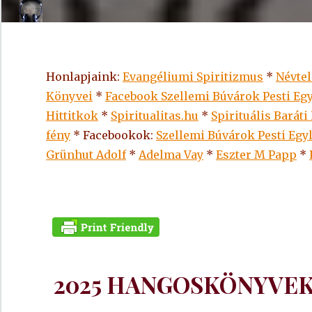
Honlapjaink:
Evangéliumi Spiritizmus
*
Névte
Könyvei
*
Facebook Szellemi Búvárok Pesti Egy
Hittitkok
*
Spiritualitas.hu
*
Spirituális Baráti
fény
* Facebookok:
Szellemi Búvárok Pesti Egy
Grünhut Adolf
*
Adelma Vay
*
Eszter M Papp
*
2025 HANGOSKÖNYVEK