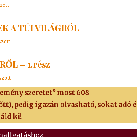
zott
EK A TÚLVILÁGRÓL
szott
ŐL – 1.rész
szott
 remény szeretet” most 608
őtt), pedig igazán olvasható, sokat adó é
áld ki!
hallgatáshoz