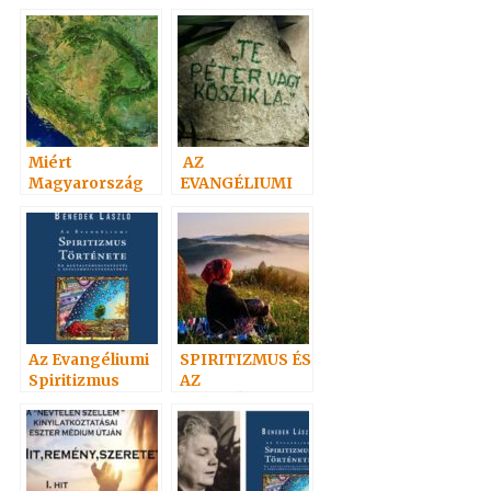
Spiritizmus
Miért
AZ
Magyarország
EVANGÉLIUMI
az Evangéliumi
SPIRITIZMUS
Spiritizmus
ÉRTÉKE
Hazája?
Az Evangéliumi
SPIRITIZMUS ÉS
Spiritizmus
AZ
története 1. rész
EVANGÉLIUMI
SPIRITIZMUS