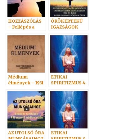
HOZZÁSZÓLÁS
ÖRÖKÉRTÉKŰ
– Fellépés a
IGAZSÁGOK
spiritizmus
mellett
Médiumi
ETIKAI
élmények – 1931
SPIRITIZMUS 4.
Az igazi
szeretet:
áldozat
AZ UTOLSÓ ÓRA
ETIKAI
MUNKÁSAIHOZ
SPIRITIZMUS 3.