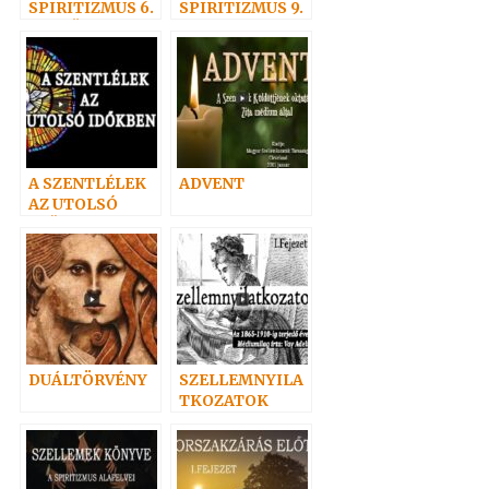
SPIRITIZMUS 6.
SPIRITIZMUS 9.
– A BŰN
– Az ismeret
kötelez. Az
igazság
harcosai.
A SZENTLÉLEK
ADVENT
AZ UTOLSÓ
IDŐKBEN
DUÁLTÖRVÉNY
SZELLEMNYILA
TKOZATOK