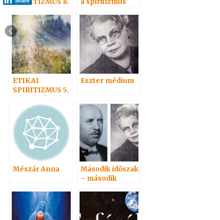
SPIRITIZMUS 8.
a spiritizmus
Share
– AZ IGAZ HIT
megvilágításába
n
ETIKAI
Eszter médium
SPIRITIZMUS 5.
– „IDŐ TÖBBÉ
NEM LÉSZEN”
Mészár Anna
Második időszak
– második
oszlop