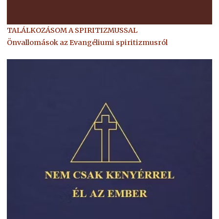
TALÁLKOZÁSOM A SPIRITIZMUSSAL
Önvallomások az Evangéliumi spiritizmusról