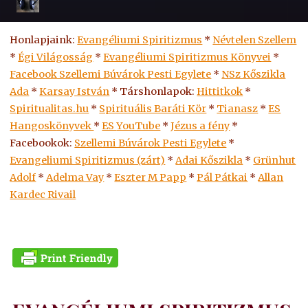
Honlapjaink:
Evangéliumi Spiritizmus
*
Névtelen Szellem
*
Égi Világosság
*
Evangéliumi Spiritizmus Könyvei
*
Facebook Szellemi Búvárok Pesti Egylete
*
NSz Kőszikla
Ada
*
Karsay István
* Társhonlapok:
Hittitkok
*
Spiritualitas.hu
*
Spirituális Baráti Kör
*
Tianasz
*
ES
Hangoskönyvek
*
ES
YouTube
*
Jézus a fény
*
Facebookok:
Szellemi Búvárok Pesti Egylete
*
Evangeliumi Spiritizmus (zárt)
*
Adai Kőszikla
*
Grünhut
Adolf
*
Adelma Vay
*
Eszter M Papp
*
Pál Pátkai
*
Allan
Kardec Rivail