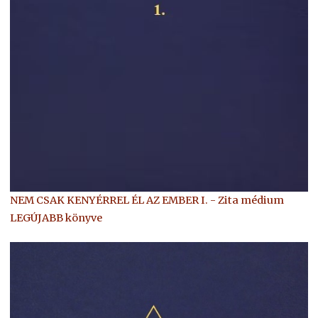
NEM CSAK KENYÉRREL ÉL AZ EMBER I. - Zita médium
LEGÚJABB könyve