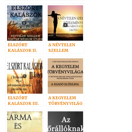
„evangéliumi”?
ELSZÓRT
A NÉVTELEN
KALÁSZOK II.
SZELLEM
KÖZLEMÉNYEI
I.
ELSZÓRT
A KEGYELEM
KALÁSZOK III.
TÖRVÉNYVILÁG
A