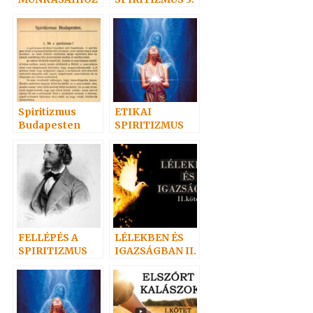
I.
– Az
alázatosságról
Spiritizmus
ETIKAI
Budapesten
SPIRITIZMUS
10. – A
MEGBOCSÁTÁS
RÓL, A
KÖNYÖRÜLETR
ŐL
FELLÉPÉS A
LÉLEKBEN ÉS
SPIRITIZMUS
IGAZSÁGBAN II.
MELLETT