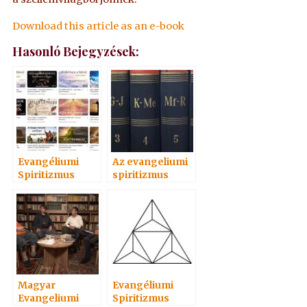
Download this article as an e-book
Hasonló Bejegyzések:
Evangéliumi
Az evangeliumi
Spiritizmus
spiritizmus
Hangoskönyvei
értelmező
népszerűségi
szótára
sorrendben 1
Magyar
Evangéliumi
Evangeliumi
Spiritizmus