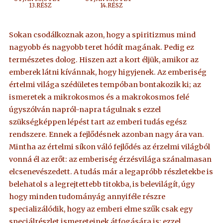
13.RÉSZ
14.RÉSZ
Sokan csodálkoznak azon, hogy a spiritizmus mind
nagyobb és nagyobb teret hódít magának. Pedig ez
természetes dolog. Hiszen azt a kort éljük, amikor az
emberek látni kívánnak, hogy higyjenek. Az emberiség
értelmi világa szédületes tempóban bontakozik ki; az
ismeretek a mikrokosmos és a makrokosmos felé
úgyszólván napról-napra tágulnak s ezzel
szükségképpen lépést tart az emberi tudás egész
rendszere. Ennek a fejlődésnek azonban nagy ára van.
Mintha az értelmi síkon váló fejlődés az érzelmi világból
vonná él az erőt: az emberiség érzésvilága szánalmasan
elcsenevészedett. A tudás már a legapróbb részletekbe is
belehatol s a legrejtettebb titokba, is belevilágít, úgy
hogy minden tudományág annyiféle részre
specializálódik, hogy az emberi elme szűk csak egy
speciálrészlet ismereteinek átfogására is; ezzel