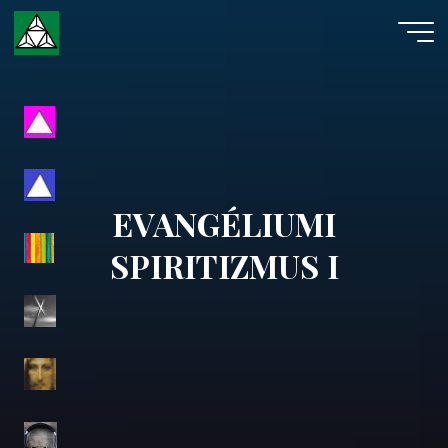
Skip
to
content
Evangéliumi
Spiritizmus
EVANGÉLIUMI
SPIRITIZMUS I