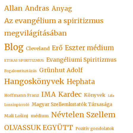
Allan
Andras
Anyag
Az evangélium a spiritizmus
megvilágításában
Blog
Eszter médium
Erő
Cleveland
Evangéliumi Spiritizmus
ETIKAI SPIRITIZMUS
Grünhut Adolf
Fogalomtisztázás
Hangoskönyvek
Hephata
Kardec
IMA
Könyvek
Hoffmann Franz
Lilla
Magyar Szellemkutatók Társasága
Lussinpiccoló
Névtelen Szellem
Mali Lošinj
médium
OLVASSUK EGYÜTT
Pozitív gondolatok