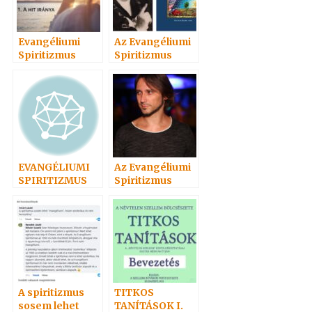
Evangéliumi
Az Evangéliumi
Spiritizmus
Spiritizmus
Hangoskönyvei
története c.
népszerűségi
könyvről 3. rész
sorrendben 2
EVANGÉLIUMI
Az Evangéliumi
SPIRITIZMUS
Spiritizmus
története c.
könyvről 2. rész
A spiritizmus
TITKOS
sosem lehet
TANÍTÁSOK I.