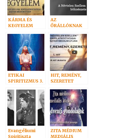
KÁRMA ÉS
AZ
KEGYELEM
ŐRÁLLÓKNAK
ETIKAI
HIT, REMÉNY,
SPIRITIZMUS 3.
SZERETET
– AZ
ALÁZATOSSÁGR
ÓL
Evangéliumi
ZITA MÉDIUM
Spiritiszta
MEDIÁLIS