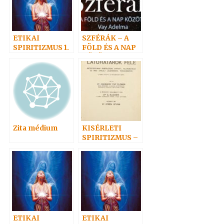
ETIKAI
SZFÉRÁK – A
SPIRITIZMUS 1.
FÖLD ÉS A NAP
– Szeretet az
KÖZÖTT
igazság
tükrében
Zita médium
KISÉRLETI
SPIRITIZMUS –
CHENGERY PAP
ELEMÉR DR. 1.
ETIKAI
ETIKAI