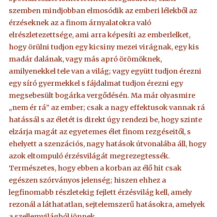
szemben mindjobban elmosódik az emberi lélekből az
érzéseknek az a finom árnyalatokra való
elrészletezettsége, ami arra képesíti az emberlelket,
hogy örülni tudjon egy kicsiny mezei virágnak, egy kis
madár dalának, vagy más apró örömöknek,
amilyenekkel tele van a világ; vagy együtt tudjon érezni
egy síró gyermekkel s fájdalmat tudjon érezni egy
megsebesült bogárka vergődésén. Ma már olyasmire
„nem ér rá” az ember; csak a nagy effektusok vannak rá
hatássál s az életét is direkt úgy rendezi be, hogy szinte
elzárja magát az egyetemes élet finom rezgéseitől, s
ehelyett a szenzációs, nagy hatások útvonalába áll, hogy
azok eltompuló érzésvilágát megrezegtessék.
Természetes, hogy ebben a korban az élő hit csak
egészen szórványos jelenség; hiszen ehhez a
legfinomabb részletekig fejlett érzésvilág kell, amely
rezonál a láthatatlan, sejtelemszerű hatásokra, amelyek
a szellemvilágból jönnek.