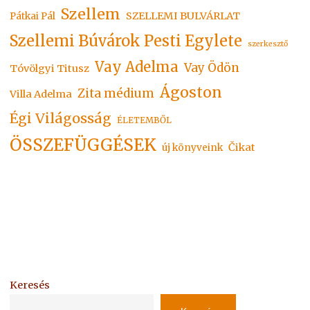
Szellem
SZELLEMI BULVÁRLAT
Pátkai Pál
Szellemi Búvárok Pesti Egylete
szerkesztő
Vay Adelma
Vay Ödön
Tóvölgyi Titusz
Ágoston
Zita médium
Villa Adelma
Égi Világosság
ÉLETEMBŐL
ÖSSZEFÜGGÉSEK
Čikat
új könyveink
Keresés