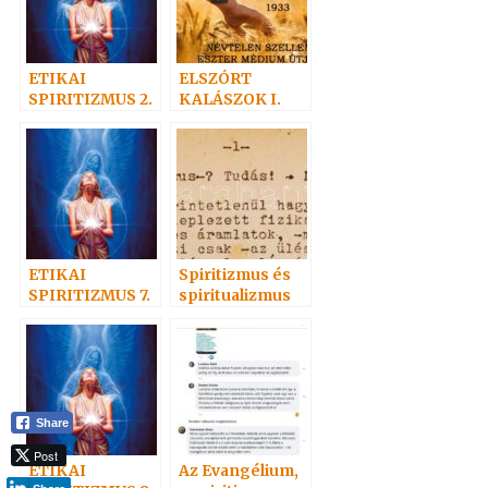
ETIKAI
ELSZÓRT
SPIRITIZMUS 2.
KALÁSZOK I.
– Az önismeret
útján: Isten felé
ETIKAI
Spiritizmus és
SPIRITIZMUS 7.
spiritualizmus
– A JÓ
SZOLGÁLATA
Share
Post
ETIKAI
Az Evangélium,