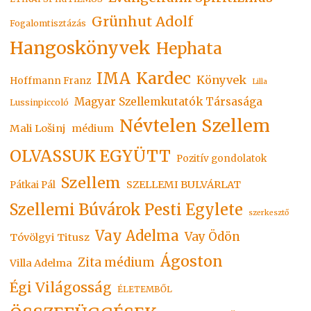
Grünhut Adolf
Fogalomtisztázás
Hangoskönyvek
Hephata
Kardec
IMA
Könyvek
Hoffmann Franz
Lilla
Magyar Szellemkutatók Társasága
Lussinpiccoló
Névtelen Szellem
Mali Lošinj
médium
OLVASSUK EGYÜTT
Pozitív gondolatok
Szellem
SZELLEMI BULVÁRLAT
Pátkai Pál
Szellemi Búvárok Pesti Egylete
szerkesztő
Vay Adelma
Vay Ödön
Tóvölgyi Titusz
Ágoston
Zita médium
Villa Adelma
Égi Világosság
ÉLETEMBŐL