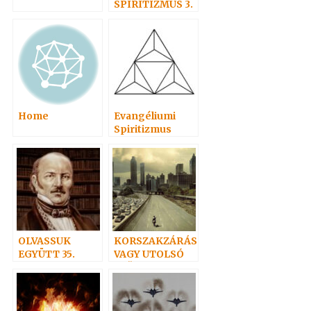
SPIRITIZMUS 3.
– Az
alázatosságról
Home
Evangéliumi
Spiritizmus
OLVASSUK
KORSZAKZÁRÁS
EGYÜTT 35.
VAGY UTOLSÓ
IDŐK? – poszt a
posztra