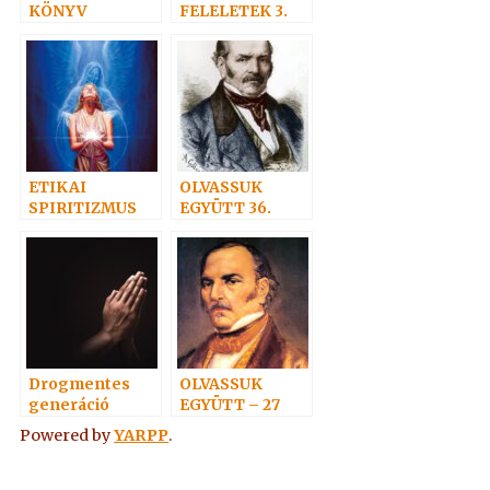
KÖNYV
FELELETEK 3.
(39-51)
Hoffmann
professzor
ETIKAI
OLVASSUK
SPIRITIZMUS
EGYÜTT 36.
10. – A
MEGBOCSÁTÁS
RÓL, A
KÖNYÖRÜLETR
ŐL
Drogmentes
OLVASSUK
generáció
EGYÜTT – 27
Powered by
YARPP
.