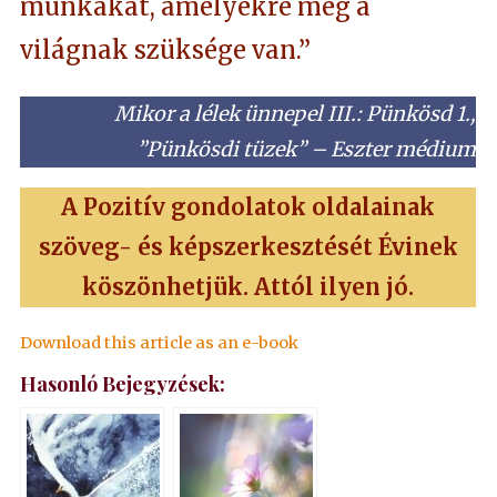
munkákat, amelyekre még a
világnak szüksége van.”
Mikor a lélek ünnepel III.: Pünkösd 1.,
”Pünkösdi tüzek” – Eszter médium
A Pozitív gondolatok oldalainak
szöveg- és képszerkesztését Évinek
köszönhetjük. Attól ilyen jó.
Download this article as an e-book
Hasonló Bejegyzések: