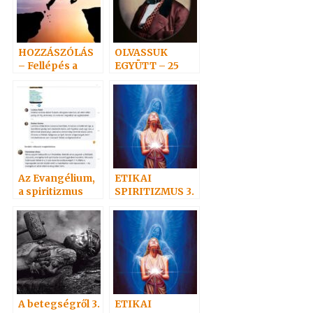
HOZZÁSZÓLÁS
OLVASSUK
– Fellépés a
EGYÜTT – 25
spiritizmus
mellett
Az Evangélium,
ETIKAI
a spiritizmus
SPIRITIZMUS 3.
megvilágításába
– AZ
n
ALÁZATOSSÁGR
ÓL
A betegségről 3.
ETIKAI