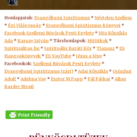
Honlapjaink:
Evangéliumi Spiritizmus
*
Névtelen Szellem
*
Égi Világosság
*
Evangéliumi Spiritizmus Könyvei
*
Facebook Szellemi Búvárok Pesti Egylete
*
NSz Kőszikla
Ada
*
Karsay István
* Társhonlapok:
Hittitkok
*
Spiritualitas.hu
*
Spirituális Baráti Kör
*
Tianasz
*
ES
Hangoskönyvek
*
ES
YouTube
*
Jézus a fény
*
Facebookok:
Szellemi Búvárok Pesti Egylete
*
Evangeliumi Spiritizmus (zárt)
*
Adai Kőszikla
*
Grünhut
Adolf
*
Adelma Vay
*
Eszter M Papp
*
Pál Pátkai
*
Allan
Kardec Rivail