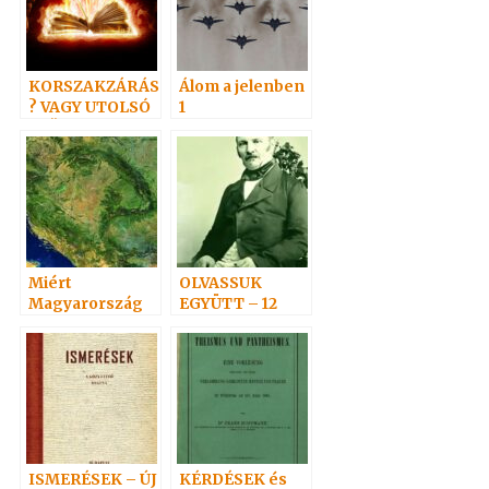
KORSZAKZÁRÁS
Álom a jelenben
? VAGY UTOLSÓ
1
IDŐK?
Miért
OLVASSUK
Magyarország
EGYÜTT – 12
az Evangéliumi
Spiritizmus
Hazája?
ISMERÉSEK – ÚJ
KÉRDÉSEK és