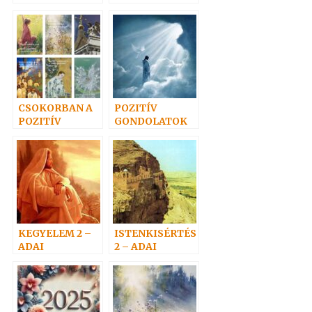
4.
CSOKORBAN A
POZITÍV
POZITÍV
GONDOLATOK
GONDOLATOK
6.
KEGYELEM 2 –
ISTENKISÉRTÉS
ADAI
2 – ADAI
gondolatok
gondolatok