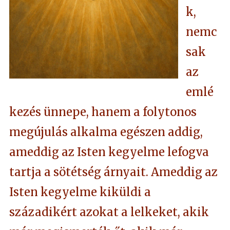
k,
nemc
sak
az
emlé
kezés ünnepe, hanem a folytonos
megújulás alkalma egészen addig,
ameddig az Isten kegyelme lefogva
tartja a sötétség árnyait. Ameddig az
Isten kegyelme kiküldi a
századikért azokat a lelkeket, akik