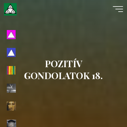
Skip
to
content
Evangéliumi
Spiritizmus
POZITÍV
GONDOLATOK 18.