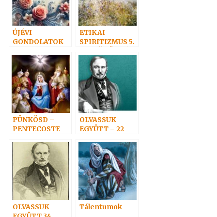
ÚJÉVI
ETIKAI
GONDOLATOK
SPIRITIZMUS 5.
– „IDŐ TÖBBÉ
NEM LÉSZEN”
PÜNKÖSD –
OLVASSUK
PENTECOSTE
EGYÜTT – 22
OLVASSUK
Tálentumok
EGYÜTT 34.