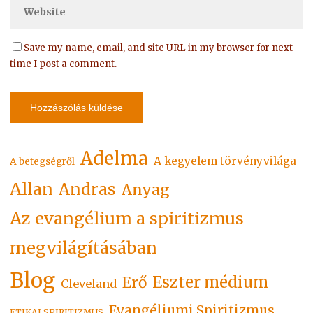
Save my name, email, and site URL in my browser for next
time I post a comment.
Adelma
A kegyelem törvényvilága
A betegségről
Allan
Andras
Anyag
Az evangélium a spiritizmus
megvilágításában
Blog
Eszter médium
Erő
Cleveland
Evangéliumi Spiritizmus
ETIKAI SPIRITIZMUS