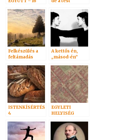
EGYÜTT – 16
de a test
erőtelen…
Felkészülés a
A kettős én,
feltámadás
„másod-én”
ünnepére 2. –
(Doppelgänger)
Adai közlemény
5. befejező rész
ISTENKÍSÉRTÉS
EGYLETI
4
HELYISÉG