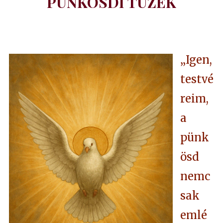
PÜNKÖSDI TÜZEK
„Igen,
testvé
reim,
a
pünk
ösd
nemc
sak
emlé