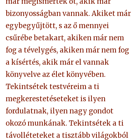
már megismerték őt, akik már
bizonyosságban vannak. Akiket már
egybegyűjtött, s az ő mennyei
csűrébe betakart, akiken már nem
fog a tévelygés, akiken már nem fog
a kísértés, akik már el vannak
könyvelve az élet könyvében.
Tekintsétek testvéreim a ti
megkerestetéseteket is ilyen
fordulatnak, ilyen nagy gondot
okozó munkának. Tekintsétek a ti
távolléteteket a tisztább világokból