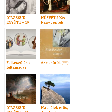
OLVASSUK
HÚSVÉT 2024
EGYÜTT – 19
Nagypéntek
Felkészülés a
Az esküről. (**)
feltámadás
ünnepére 1. –
Adai közlemény
OLVASSUK
Ha a lélek erős,