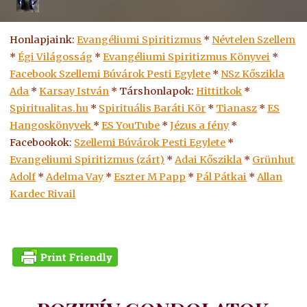
Honlapjaink:
Evangéliumi Spiritizmus
*
Névtelen Szellem
*
Égi Világosság
*
Evangéliumi Spiritizmus Könyvei
*
Facebook Szellemi Búvárok Pesti Egylete
*
NSz Kőszikla
Ada
*
Karsay István
* Társhonlapok:
Hittitkok
*
Spiritualitas.hu
*
Spirituális Baráti Kör
*
Tianasz
*
ES
Hangoskönyvek
*
ES
YouTube
*
Jézus a fény
*
Facebookok:
Szellemi Búvárok Pesti Egylete
*
Evangeliumi Spiritizmus (zárt)
*
Adai Kőszikla
*
Grünhut
Adolf
*
Adelma Vay
*
Eszter M Papp
*
Pál Pátkai
*
Allan
Kardec Rivail