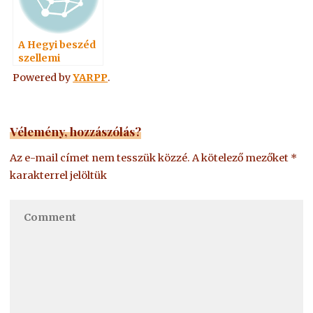
A Hegyi beszéd
szellemi
magyarázata-
Powered by
YARPP
.
Máté I. 1999
Vélemény, hozzászólás?
Az e-mail címet nem tesszük közzé.
A kötelező mezőket
*
karakterrel jelöltük