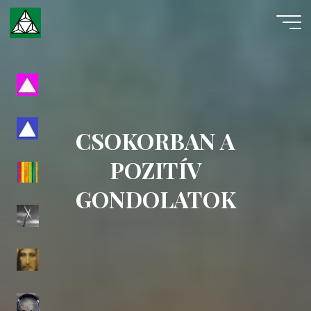
Skip
to
content
Evangéliumi
Spiritizmus
CSOKORBAN A
POZITÍV
GONDOLATOK