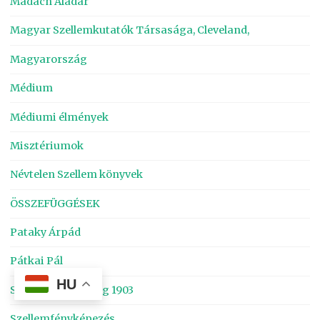
Madách Aladár
Magyar Szellemkutatók Társasága, Cleveland,
Magyarország
Médium
Médiumi élmények
Misztériumok
Névtelen Szellem könyvek
ÖSSZEFÜGGÉSEK
Pataky Árpád
Pátkai Pál
HU
Szellem, Erő, Anyag 1903
Szellemfényképezés