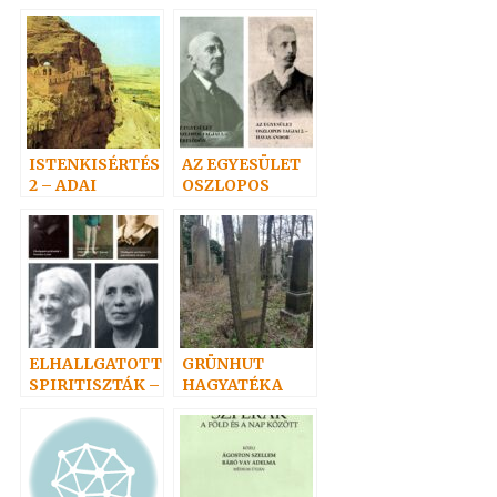
gondolatok
ISTENKISÉRTÉS
AZ EGYESÜLET
2 – ADAI
OSZLOPOS
gondolatok
TAGJAI
ELHALLGATOTT
GRÜNHUT
SPIRITISZTÁK –
HAGYATÉKA
írások