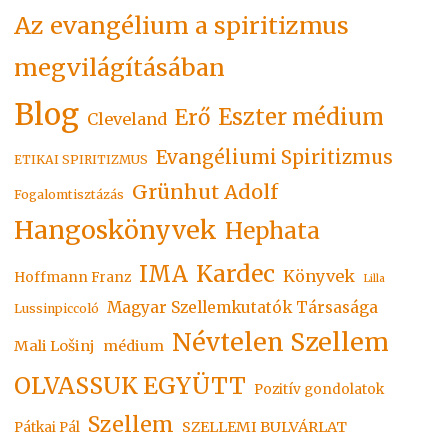
Az evangélium a spiritizmus
megvilágításában
Blog
Eszter médium
Erő
Cleveland
Evangéliumi Spiritizmus
ETIKAI SPIRITIZMUS
Grünhut Adolf
Fogalomtisztázás
Hangoskönyvek
Hephata
Kardec
IMA
Könyvek
Hoffmann Franz
Lilla
Magyar Szellemkutatók Társasága
Lussinpiccoló
Névtelen Szellem
Mali Lošinj
médium
OLVASSUK EGYÜTT
Pozitív gondolatok
Szellem
SZELLEMI BULVÁRLAT
Pátkai Pál