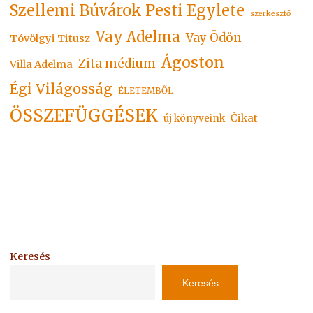
Szellemi Búvárok Pesti Egylete
szerkesztő
Vay Adelma
Vay Ödön
Tóvölgyi Titusz
Ágoston
Zita médium
Villa Adelma
Égi Világosság
ÉLETEMBŐL
ÖSSZEFÜGGÉSEK
Čikat
új könyveink
Keresés
Keresés