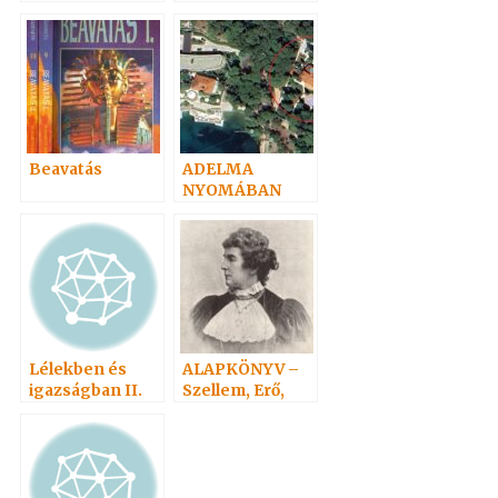
2007
Beavatás
ADELMA
NYOMÁBAN
személyesen 2.
Lélekben és
ALAPKÖNYV –
igazságban II.
Szellem, Erő,
2007
Anyag 2.