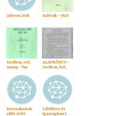
Advent 2001
Szférák – 1925
Szellem, erő,
ALAPKÖNYV –
anyag • Vay
Szellem, Erő,
Adelma
Anyag 4.
Korszakzárás
Lélekben és
előtt 2005
igazságban I.