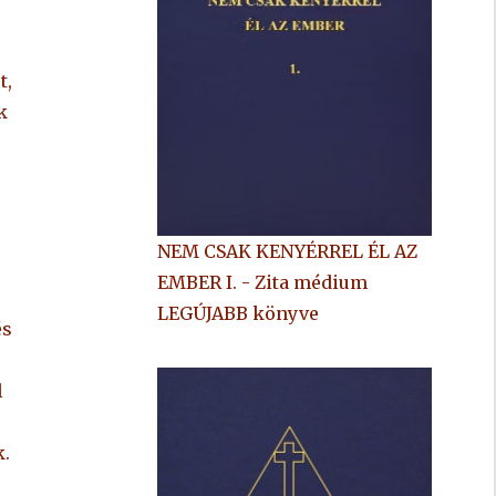
t,
k
NEM CSAK KENYÉRREL ÉL AZ
EMBER I. - Zita médium
LEGÚJABB könyve
és
l
k.