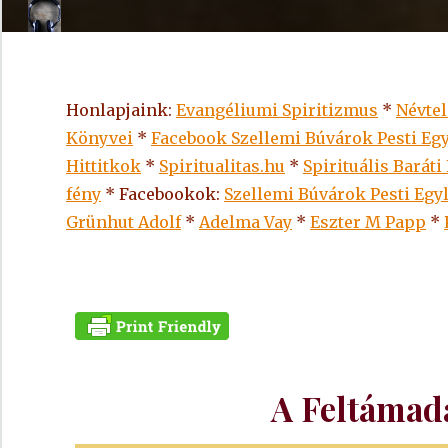
Honlapjaink:
Evangéliumi Spiritizmus
*
Névte
Könyvei
*
Facebook Szellemi Búvárok Pesti Egy
Hittitkok
*
Spiritualitas.hu
*
Spirituális Baráti
fény
* Facebookok:
Szellemi Búvárok Pesti Egy
Grünhut Adolf
*
Adelma Vay
*
Eszter M Papp
*
A Feltámad