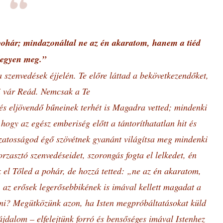
 pohár; mindazonáltal ne az én akaratom, hanem a tiéd
legyen meg.”
a szenvedések éjjelén. Te előre láttad a bekövetkezendőket,
i vár Reád. Nemcsak a Te
s eljövendő bűneinek terhét is Magadra vetted; mindenki
 hogy az egész emberiség előtt a tántoríthatatlan hit és
ázatosságod égő szövétnek gyanánt világítsa meg mindenki
borzasztó szenvedéseidet, szorongás fogta el lelkedet, én
 el Tőled a pohár, de hozzá tetted: „ne az én akaratom,
 az erősek legerősebbikének is imával kellett magadat a
mi? Megütközünk azon, ha Isten megpróbáltatásokat küld
fájdalom – elfelejtünk forró és bensőséges imával Istenhez