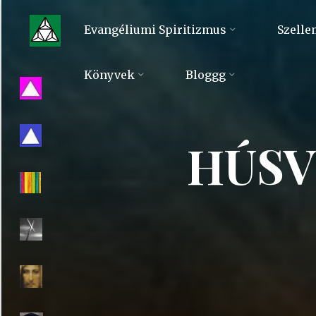
Skip
to
Evangéliumi Spiritizmus
Szelle
content
Evangéliumi
Könyvek
Bloggg
Spiritizmus
HÚSV