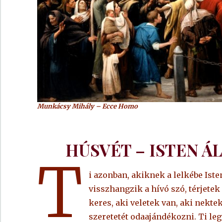
Munkácsy Mihály – Ecce Homo
HÚSVÉT – ISTEN Á
T
i azonban, akiknek a lelkébe Ist
visszhangzik a hívó szó, térjetek
keres, aki veletek van, aki nekt
szeretetét odaajándékozni. Ti le