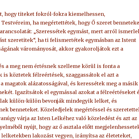
, hogy titeket fokról-fokra kiemelhessen,
 Testvéreim, ha megértettétek, hogy Ő szeret benneteke
parancsolatát: „Szeressétek egymást, mert arról ismerle
st szeretitek“, ha ti felismertétek egymásban az Istent
gságának várományosát, akkor gyakoroljátok ezt a
 és a meg nem értésnek szelleme körül is fonta a
is köztetek félreértések, szaggassátok el azt a
 a magatok alázatosságával, és keressétek meg a másik
ekét. Igazítsátok el egymással azokat a félreértéseket 
lak külön-külön bevonják mindegyik lelket, és
nek benneteket. Közeledjelek megértéssel és szeretette
núgy várja az Isten Lelkéhez való közeledést és azt az
yelméből nyújt, hogy az ő asztala előtt megjelenhessete
 lelketekben lakozást vegyen, irányítsa az életeteket,