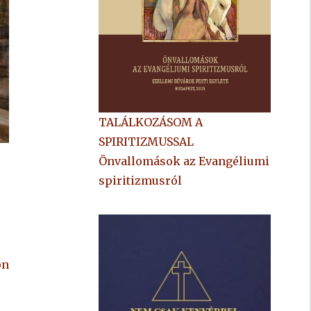
TALÁLKOZÁSOM A
SPIRITIZMUSSAL
Önvallomások az Evangéliumi
spiritizmusról
on