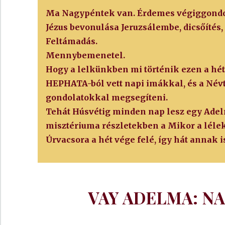
Ma Nagypéntek van. Érdemes végiggondoln
Jézus bevonulása Jeruzsálembe, dicsőítés, 
Feltámadás.
Mennybemenetel.
Hogy a lelkünkben mi történik ezen a hé
HEPHATA-ból vett napi imákkal, és a Névt
gondolatokkal megsegíteni.
Tehát Húsvétig minden nap lesz egy Adel
misztériuma részletekben a Mikor a lélek 
Úrvacsora a hét vége felé, így hát annak is
VAY ADELMA: NA