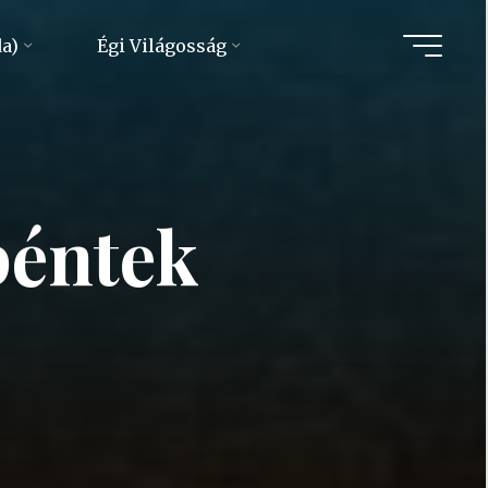
da)
Égi Világosság
éntek