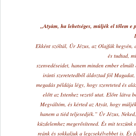
„Atyám, ha lehetséges, múljék el tőlem e
Ekként szóltál, Úr Jézus, az Olajfák hegyén, 
és tudtad, m
szenvedéseidet, hanem minden ember elmúlt é
iránti szeretetedből áldoztad föl Magadat,
megadás példája légy, hogy szereteted és al
előtt az Istenhez vezető utat. Előre látva 
Megváltóm, és kérted az Atyát, hogy múljék
hanem a tiéd teljesedjék.” Úr Jézus, Neked,
küzdelemhez megerősítened. És mit teszünk 
reánk és sokkaljuk a legcsekélyebbet is. És 