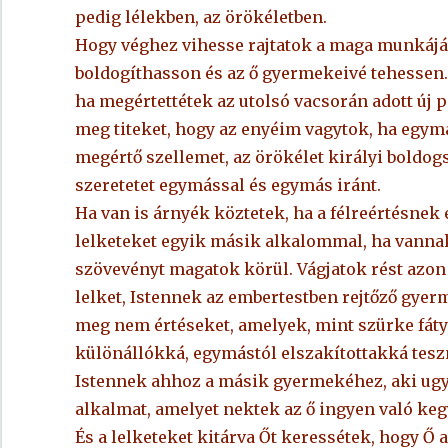
pedig lélekben, az örökéletben.
Hogy véghez vihesse rajtatok a maga munkáját
boldogíthasson és az ő gyermekeivé tehessen.
ha megértettétek az utolsó vacsorán adott új 
meg titeket, hogy az enyéim vagytok, ha egymá
megértő szellemet, az örökélet királyi boldo
szeretetet egymással és egymás iránt.
Ha van is árnyék köztetek, ha a félreértésnek
lelketeket egyik másik alkalommal, ha vannak 
szövevényt magatok körül. Vágjatok rést azon
lelket, Istennek az embertestben rejtőző gyerm
meg nem értéseket, amelyek, mint szürke fáty
különállókká, egymástól elszakítottakká tesz
Istennek ahhoz a másik gyermekéhez, aki ugya
alkalmat, amelyet nektek az ő ingyen való keg
És a lelketeket kitárva Őt keressétek, hogy Ő a