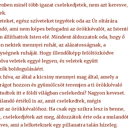
enben minél több igazat cselekedjetek, nem azt keresve,
ek.
eteket, egész szíveteket tegyétek oda az Úr oltárára.
ndó, ami nem képes befogadni az örökkévalót, az Istent
 állíthattok Isten elé. Mindent áldozzatok oda, hogy ő
on nektek mennyei ruhát, az alázatosságnak, a
nységnek ruháját. Hogy illendőképp felöltözködve
lva veletek eggyé legyen, és veletek együtt
zők boldogulásáért.
 híva, az által a kicsiny mennyei mag által, amely a
rágot hozzon és gyümölcsöt teremjen a ti örökkévaló
dtok itt e földi világban cselekedni? Nagyon keveset.
andó értékű is az, amit cselekedtek, mégis
t az örökkévalóhoz. Ha csak egy szikra lesz is benne,
, cselekedjétek azt meg, áldozzátok érte oda a mulandót
ves, ami a lelketeknek egy pillanatra talán hízeleg.