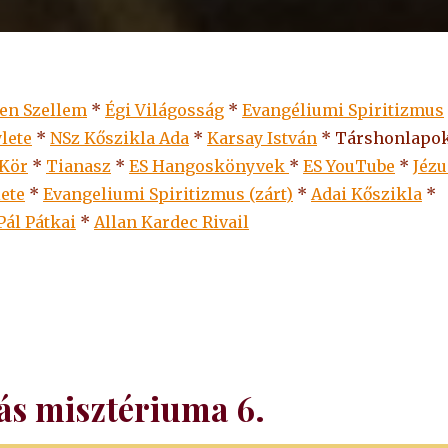
len Szellem
*
Égi Világosság
*
Evangéliumi Spiritizmus
lete
*
NSz Kőszikla Ada
*
Karsay István
* Társhonlapok
 Kör
*
Tianasz
*
ES Hangoskönyvek
*
ES
YouTube
*
Jézu
lete
*
Evangeliumi Spiritizmus (zárt)
*
Adai Kőszikla
*
Pál Pátkai
*
Allan Kardec Rivail
ás misztériuma 6.