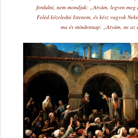
fordulni, nem mondjuk: „Atyám, legyen meg 
Feléd közeledni Istenem, és kész vagyok Ne
ma és mindennap: „Atyám, ne az é