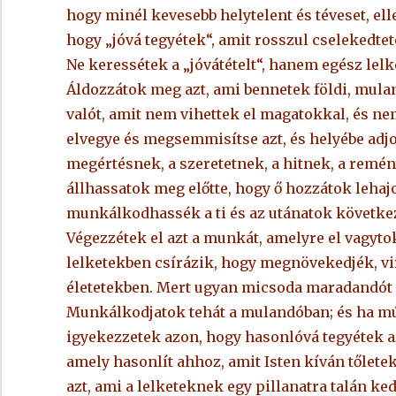
hogy minél kevesebb helytelent és téveset, ell
hogy „jóvá tegyétek“, amit rosszul cselekedtet
Ne keressétek a „jóvátételt“, hanem egész lelk
Áldozzátok meg azt, ami bennetek földi, mula
valót, amit nem vihettek el magatokkal, és nem
elvegye és megsemmisítse azt, és helyébe adj
megértésnek, a szeretetnek, a hitnek, a remé
állhassatok meg előtte, hogy ő hozzátok lehajo
munkálkodhassék a ti és az utánatok követke
Végezzétek el azt a munkát, amelyre el vagytok
lelketekben csírázik, hogy megnövekedjék, vi
életetekben. Mert ugyan micsoda maradandót tu
Munkálkodjatok tehát a mulandóban; és ha múl
igyekezzetek azon, hogy hasonlóvá tegyétek az
amely hasonlít ahhoz, amit Isten kíván tőletek
azt, ami a lelketeknek egy pillanatra talán ked