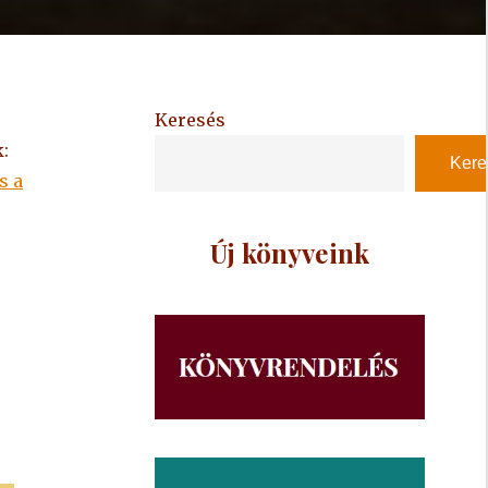
Keresés
:
Kere
s a
Új könyveink