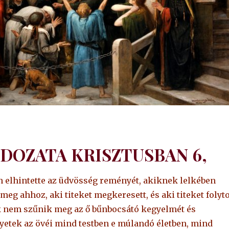
LDOZATA KRISZTUSBAN
6,
en elhintette az üdvösség reményét, akiknek lelkében
 meg ahhoz, aki titeket megkeresett, és aki titeket folyt
ek nem szűnik meg az ő bűnbocsátó kegyelmét és
gyetek az övéi mind testben e múlandó életben, mind