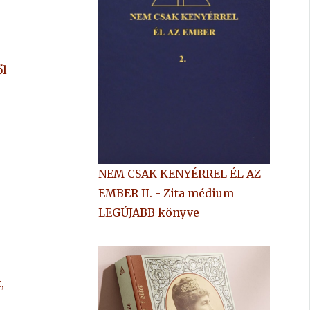
ől
NEM CSAK KENYÉRREL ÉL AZ
EMBER II. - Zita médium
LEGÚJABB könyve
,