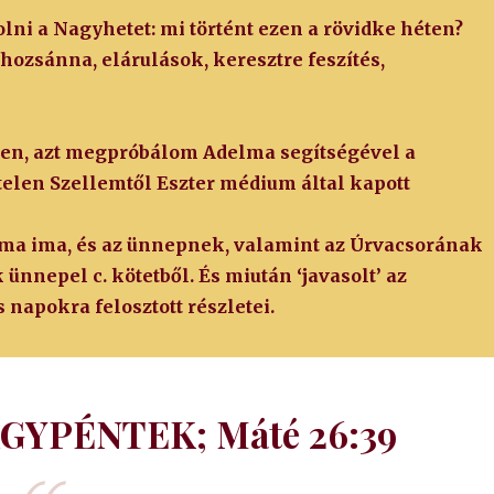
i a Nagyhetet: mi történt ezen a rövidke héten?
hozsánna, elárulások, keresztre feszítés,
ten, azt megpróbálom Adelma segítségével a
elen Szellemtől Eszter médium által kapott
ma ima, és az ünnepnek, valamint az Úrvacsorának
ünnepel c. kötetből. És miután ‘javasolt’ az
 napokra felosztott részletei.
GYPÉNTEK; Máté 26:39