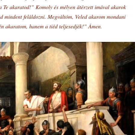
a Te akaratod!” Komoly és mélyen átérzett imával akarok
ked mindent feláldozni. Megváltóm, Veled akarom mondani
n akaratom, hanem a tiéd teljesedjék!” Ámen.