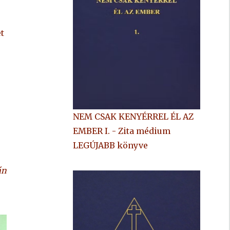
t
NEM CSAK KENYÉRREL ÉL AZ
EMBER I. - Zita médium
LEGÚJABB könyve
án