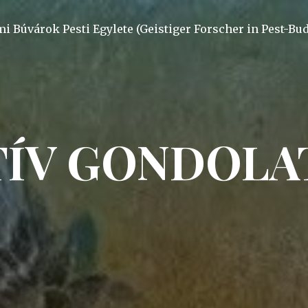
mi Búvárok Pesti Egylete (Geistiger Forscher in Pest-Bu
TÍV GONDOLAT