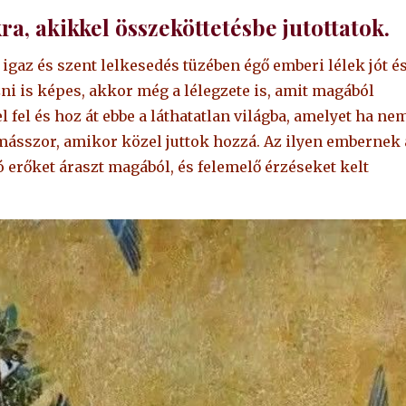
, akikkel összeköttetésbe jutottatok.
igaz és szent lelkesedés tüzében égő emberi lélek jót é
ni is képes, akkor még a lélegzete is, amit magából
fel és hoz át ebbe a láthatatlan világba, amelyet ha ne
 másszor, amikor közel juttok hozzá. Az ilyen embernek 
 erőket áraszt magából, és felemelő érzéseket kelt