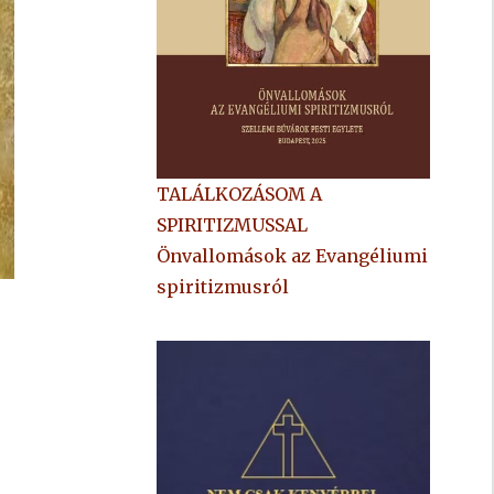
TALÁLKOZÁSOM A
SPIRITIZMUSSAL
Önvallomások az Evangéliumi
spiritizmusról