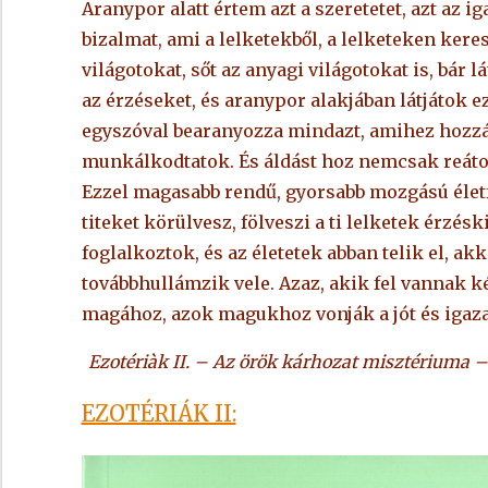
Aranypor alatt értem azt a szeretetet, azt az ig
bizalmat, ami a lelketekből, a lelketeken kere
világotokat, sőt az anyagi világotokat is, bár 
az érzéseket, és aranypor alakjában látjátok 
egyszóval bearanyozza mindazt, amihez hozzán
munkálkodtatok. És áldást hoz nemcsak reátok
Ezzel magasabb rendű, gyorsabb mozgású életfo
titeket körülvesz, fölveszi a ti lelketek érzés
foglalkoztok, és az életetek abban telik el, ak
továbbhullámzik vele. Azaz, akik fel vannak k
magához, azok magukhoz vonják a jót és igaza
Ezotériàk II. – Az örök kárhozat misztériuma –
EZOTÉRIÁK II: