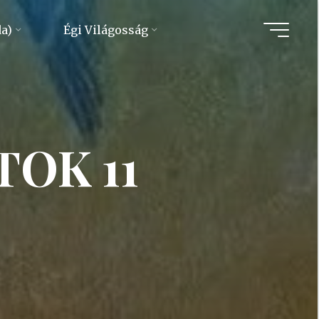
da)
Égi Világosság
OK 11