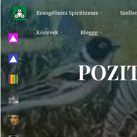
Skip
to
Evangéliumi Spiritizmus
Szelle
content
Evangéliumi
Könyvek
Bloggg
Spiritizmus
POZI