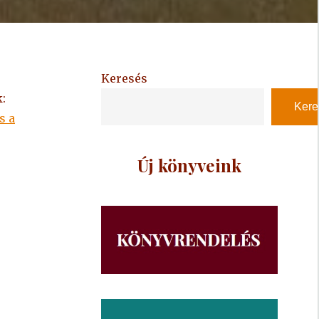
Keresés
:
Kere
s a
Új könyveink