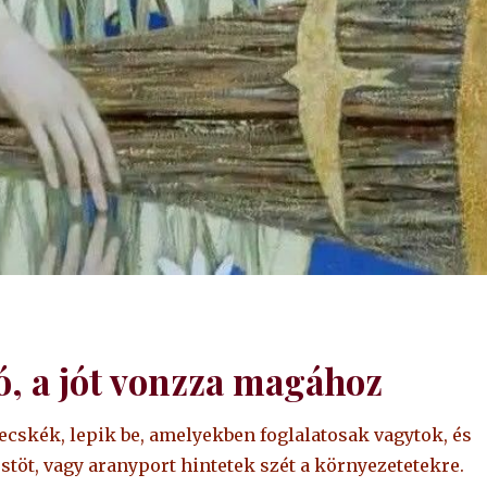
ó, a jót vonzza magához
zecskék, lepik be, amelyekben foglalatosak vagytok, és
üstöt, vagy aranyport hintetek szét a környezetetekre.