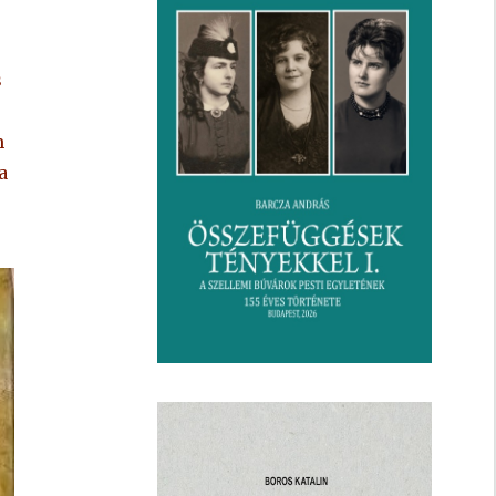
s
m
a