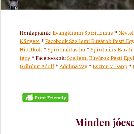
Honlapjaink:
Evangéliumi Spiritizmus
*
Névte
Könyvei
*
Facebook Szellemi Búvárok Pesti Egy
Hittitkok
*
Spiritualitas.hu
*
Spirituális Baráti
fény
* Facebookok:
Szellemi Búvárok Pesti Egy
Grünhut Adolf
*
Adelma Vay
*
Eszter M Papp
*
Minden jócse