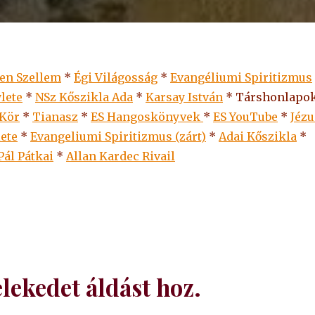
len Szellem
*
Égi Világosság
*
Evangéliumi Spiritizmus
lete
*
NSz Kőszikla Ada
*
Karsay István
* Társhonlapok
 Kör
*
Tianasz
*
ES Hangoskönyvek
*
ES
YouTube
*
Jézu
lete
*
Evangeliumi Spiritizmus (zárt)
*
Adai Kőszikla
*
Pál Pátkai
*
Allan Kardec Rivail
lekedet áldást hoz.