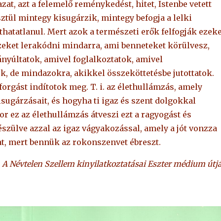
azat, azt a felemelő reménykedést, hitet, Istenbe vetett
sztül mintegy kisugárzik, mintegy befogja a lelki
láthatatlanul. Mert azok a természeti erők felfogják ezeke
ezeket lerakódni mindarra, ami benneteket körülvesz,
yúltatok, amivel foglalkoztatok, amivel
, de mindazokra, akikkel összeköttetésbe jutottatok.
rgást indítotok meg. T. i. az élethullámzás, amely
kisugárzásait, és hogyha ti igaz és szent dolgokkal
kor ez az élethullámzás átveszi ezt a ragyogást és
észülve azzal az igaz vágyakozással, amely a jót vonzza
t, mert bennük az rokonszenvet ébreszt.
 A Névtelen Szellem kinyilatkoztatásai Eszter médium útj