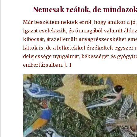
Nemcsak reátok, de mindazokra
Már beszéltem nektek erről, hogy amikor a jó, 
igazat cselekszik, és önmagából valamit áldoz
kibocsát, átszellemült anyagrészecskéket emel 
láttok is, de a lelketekkel érzékeltek egyszer
delejessége nyugalmat, békességet és gyógyító
embertársaiban. […]